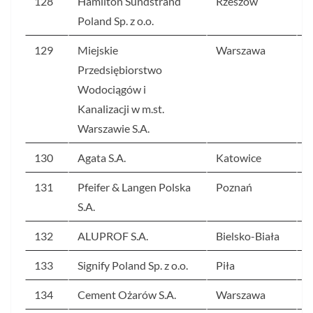
128
Hamilton Sundstrand
Rzeszów
3
Poland Sp. z o.o.
129
Miejskie
Warszawa
3
Przedsiębiorstwo
Wodociągów i
Kanalizacji w m.st.
Warszawie S.A.
130
Agata S.A.
Katowice
3
131
Pfeifer & Langen Polska
Poznań
3
S.A.
132
ALUPROF S.A.
Bielsko-Biała
3
133
Signify Poland Sp. z o.o.
Piła
3
134
Cement Ożarów S.A.
Warszawa
3