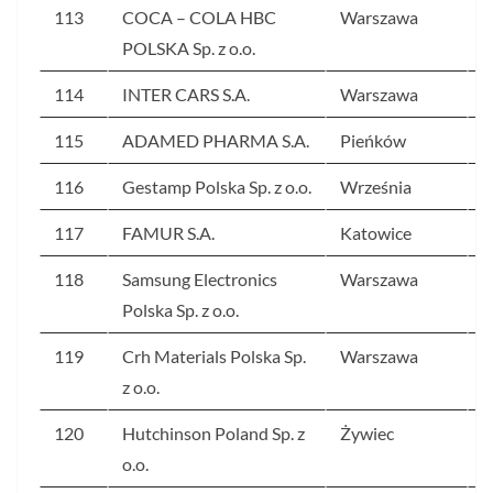
113
COCA – COLA HBC
Warszawa
3
POLSKA Sp. z o.o.
114
INTER CARS S.A.
Warszawa
3
115
ADAMED PHARMA S.A.
Pieńków
3
116
Gestamp Polska Sp. z o.o.
Września
3
117
FAMUR S.A.
Katowice
3
118
Samsung Electronics
Warszawa
3
Polska Sp. z o.o.
119
Crh Materials Polska Sp.
Warszawa
3
z o.o.
120
Hutchinson Poland Sp. z
Żywiec
3
o.o.