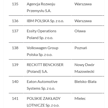
135
Agencja Rozwoju
Warszawa
3
Przemysłu S.A.
136
IBM POLSKA Sp. z o.o.
Warszawa
3
137
Essity Operations
Oława
3
Poland Sp. z o.o.
138
Volkswagen Group
Poznań
3
Polska Sp. z o.o.
139
RECKITT BENCKISER
Nowy Dwór
3
(Poland) S.A.
Mazowiecki
140
Eaton Automotive
Bielsko-Biała
3
Systems Sp. z o.o.
141
POLSKIE ZAKŁADY
Mielec
3
LOTNICZE Sp. z o.o.