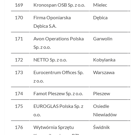
169
Kronospan OSB Sp. z o.o.
Mielec
2
170
Firma Oponiarska
Dębica
2
Dębica S.A.
171
Avon Operations Polska
Garwolin
2
Sp. z o.o.
172
NETTO Sp. z o.o.
Kobylanka
2
173
Eurocentrum Offices Sp.
Warszawa
2
z o.o.
174
Famot Pleszew Sp. z o.o.
Pleszew
2
175
EUROGLAS Polska Sp. z
Osiedle
2
o.o.
Niewiadów
176
Wytwórnia Sprzętu
Świdnik
2