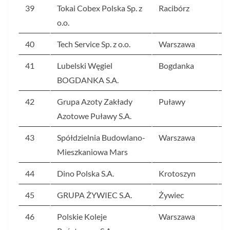
39
Tokai Cobex Polska Sp. z
Racibórz
8
o.o.
40
Tech Service Sp. z o.o.
Warszawa
8
41
Lubelski Węgiel
Bogdanka
7
BOGDANKA S.A.
42
Grupa Azoty Zakłady
Puławy
7
Azotowe Puławy S.A.
43
Spółdzielnia Budowlano-
Warszawa
7
Mieszkaniowa Mars
44
Dino Polska S.A.
Krotoszyn
7
45
GRUPA ŻYWIEC S.A.
Żywiec
7
46
Polskie Koleje
Warszawa
7