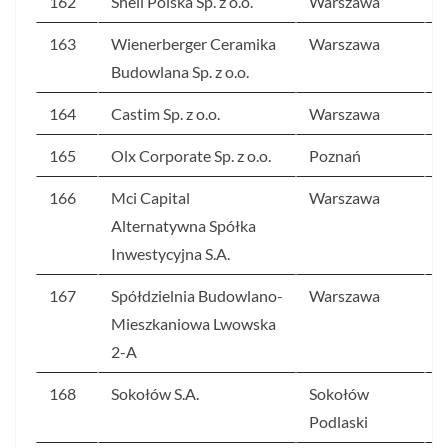
162
Shell Polska Sp. z o.o.
Warszawa
3
163
Wienerberger Ceramika
Warszawa
3
Budowlana Sp. z o.o.
164
Castim Sp. z o.o.
Warszawa
3
165
Olx Corporate Sp. z o.o.
Poznań
2
166
Mci Capital
Warszawa
2
Alternatywna Spółka
Inwestycyjna S.A.
167
Spółdzielnia Budowlano-
Warszawa
2
Mieszkaniowa Lwowska
2-A
168
Sokołów S.A.
Sokołów
2
Podlaski