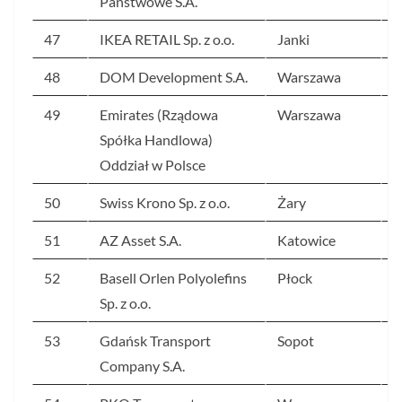
Państwowe S.A.
47
IKEA RETAIL Sp. z o.o.
Janki
6
48
DOM Development S.A.
Warszawa
6
49
Emirates (Rządowa
Warszawa
6
Spółka Handlowa)
Oddział w Polsce
50
Swiss Krono Sp. z o.o.
Żary
6
51
AZ Asset S.A.
Katowice
6
52
Basell Orlen Polyolefins
Płock
6
Sp. z o.o.
53
Gdańsk Transport
Sopot
6
Company S.A.