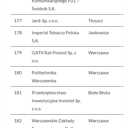
Komunikacyjnego PZL –
Świdnik S.A.
177
Jard-Sp. z o.o.
Tłuszcz
2
178
Imperial Tobacco Polska
Jankowice
2
S.A.
179
GATX Rail Poland Sp. z
Warszawa
2
o.o.
180
Politechnika
Warszawa
2
Warszawska
181
Przedsiębiorstwo
Białe Błota
2
Inwestycyjne Investel Sp.
z o.o.
182
Warszawskie Zakłady
Warszawa
2