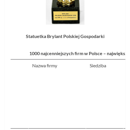
Statuetka Brylant Polskiej Gospodarki
1000 najcenniejszych firm w Polsce – największe
Nazwa firmy
Siedziba
W
r
f
p
2
m