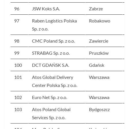
96
JSW Koks S.A.
Zabrze
4
97
Raben Logistics Polska
Robakowo
4
Sp. z o.o.
98
CMC Poland Sp. z o.o.
Zawiercie
4
99
STRABAG Sp. z o.o.
Pruszków
4
100
DCT GDAŃSK S.A.
Gdańsk
4
101
Atos Global Delivery
Warszawa
4
Center Polska Sp. z o.o.
102
Euro Net Sp. z o.o.
Warszawa
4
103
Atos Poland Global
Bydgoszcz
4
Services Sp. z o.o.