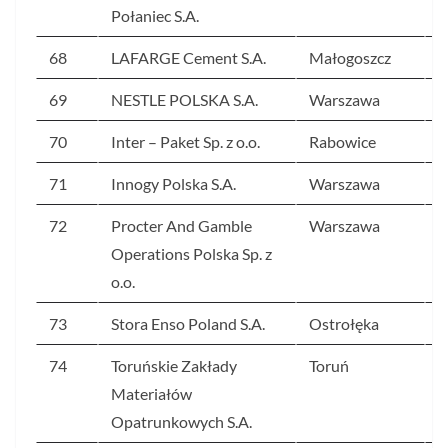
Połaniec S.A.
68
LAFARGE Cement S.A.
Małogoszcz
5
69
NESTLE POLSKA S.A.
Warszawa
5
70
Inter – Paket Sp. z o.o.
Rabowice
5
71
Innogy Polska S.A.
Warszawa
5
72
Procter And Gamble
Warszawa
5
Operations Polska Sp. z
o.o.
73
Stora Enso Poland S.A.
Ostrołęka
5
74
Toruńskie Zakłady
Toruń
5
Materiałów
Opatrunkowych S.A.