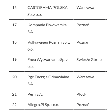
16
CASTORAMA POLSKA
Warszawa
1
Sp. z o.o.
17
Kompania Piwowarska
Poznań
1
S.A.
18
Volkswagen Poznań Sp. z
Poznań
1
o.o.
19
Enea Wytwarzanie Sp. z
Świerże Górne
1
o.o.
20
Pge Energia Odnawialna
Warszawa
1
S.A.
21
Pern S.A.
Płock
1
22
Allegro.Pl Sp. z o.o.
Poznań
1