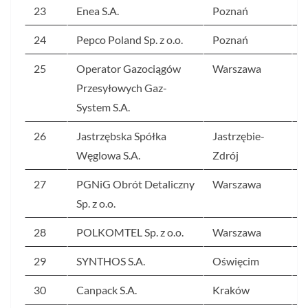
23
Enea S.A.
Poznań
1
24
Pepco Poland Sp. z o.o.
Poznań
1
25
Operator Gazociągów
Warszawa
1
Przesyłowych Gaz-
System S.A.
26
Jastrzębska Spółka
Jastrzębie-
1
Węglowa S.A.
Zdrój
27
PGNiG Obrót Detaliczny
Warszawa
9
Sp. z o.o.
28
POLKOMTEL Sp. z o.o.
Warszawa
9
29
SYNTHOS S.A.
Oświęcim
8
30
Canpack S.A.
Kraków
8