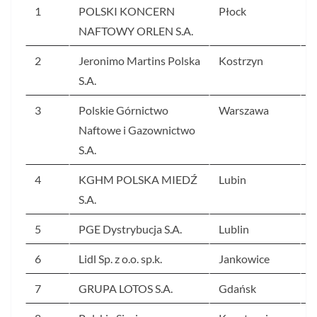
1
POLSKI KONCERN
Płock
1
NAFTOWY ORLEN S.A.
2
Jeronimo Martins Polska
Kostrzyn
4
S.A.
3
Polskie Górnictwo
Warszawa
4
Naftowe i Gazownictwo
S.A.
4
KGHM POLSKA MIEDŹ
Lubin
3
S.A.
5
PGE Dystrybucja S.A.
Lublin
2
6
Lidl Sp. z o.o. sp.k.
Jankowice
2
7
GRUPA LOTOS S.A.
Gdańsk
2