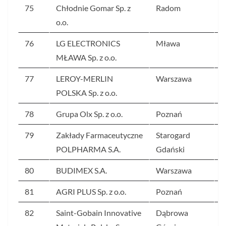
75
Chłodnie Gomar Sp. z
Radom
5
o.o.
76
LG ELECTRONICS
Mława
5
MŁAWA Sp. z o.o.
77
LEROY-MERLIN
Warszawa
5
POLSKA Sp. z o.o.
78
Grupa Olx Sp. z o.o.
Poznań
5
79
Zakłady Farmaceutyczne
Starogard
5
POLPHARMA S.A.
Gdański
80
BUDIMEX S.A.
Warszawa
5
81
AGRI PLUS Sp. z o.o.
Poznań
5
82
Saint-Gobain Innovative
Dąbrowa
5