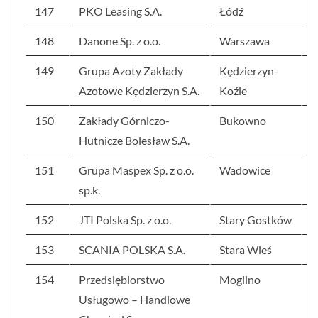
147
PKO Leasing S.A.
Łódź
3
148
Danone Sp. z o.o.
Warszawa
3
149
Grupa Azoty Zakłady
Kędzierzyn-
3
Azotowe Kędzierzyn S.A.
Koźle
150
Zakłady Górniczo-
Bukowno
3
Hutnicze Bolesław S.A.
151
Grupa Maspex Sp. z o.o.
Wadowice
3
sp.k.
152
JTI Polska Sp. z o.o.
Stary Gostków
3
153
SCANIA POLSKA S.A.
Stara Wieś
3
154
Przedsiębiorstwo
Mogilno
3
Usługowo – Handlowe