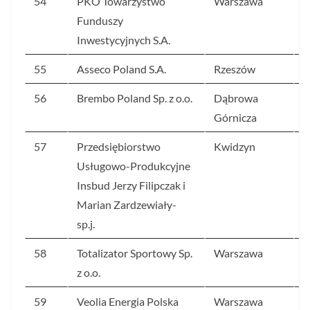
54
PKO Towarzystwo
Warszawa
6
Funduszy
Inwestycyjnych S.A.
55
Asseco Poland S.A.
Rzeszów
6
56
Brembo Poland Sp. z o.o.
Dąbrowa
6
Górnicza
57
Przedsiębiorstwo
Kwidzyn
6
Usługowo-Produkcyjne
Insbud Jerzy Filipczak i
Marian Zardzewiały-
sp.j.
58
Totalizator Sportowy Sp.
Warszawa
6
z o.o.
59
Veolia Energia Polska
Warszawa
6