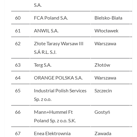
S.A.
60
FCA Poland S.A.
Bielsko-Biała
6
61
ANWIL S.A.
Włocławek
6
62
Złote Tarasy Warsaw III
Warszawa
6
S.Á R.L. S.J.
63
Terg S.A.
Złotów
5
64
ORANGE POLSKA S.A.
Warszawa
5
65
Industrial Polish Services
Szczecin
5
Sp. z o.o.
66
Mann+Hummel Ft
Gostyń
5
Poland Sp. z o.o. S.K.
67
Enea Elektrownia
Zawada
5