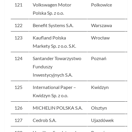
121
Volkswagen Motor
Polkowice
3
Polska Sp. z o.o.
122
Benefit Systems S.A.
Warszawa
3
123
Kaufland Polska
Wrocław
3
Markety Sp. z o.o. S.K.
124
Santander Towarzystwo
Poznań
3
Funduszy
Inwestycyjnych S.A.
125
International Paper –
Kwidzyn
3
Kwidzyn Sp. z o.o.
126
MICHELIN POLSKA S.A.
Olsztyn
3
127
Cedrob S.A.
Ujazdówek
3