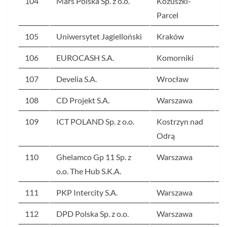
104
Mars Polska Sp. z o.o.
Kożuszki-
4
Parcel
105
Uniwersytet Jagielloński
Kraków
4
106
EUROCASH S.A.
Komorniki
4
107
Develia S.A.
Wrocław
4
108
CD Projekt S.A.
Warszawa
4
109
ICT POLAND Sp. z o.o.
Kostrzyn nad
4
Odrą
110
Ghelamco Gp 11 Sp. z
Warszawa
4
o.o. The Hub S.K.A.
111
PKP Intercity S.A.
Warszawa
4
112
DPD Polska Sp. z o.o.
Warszawa
3