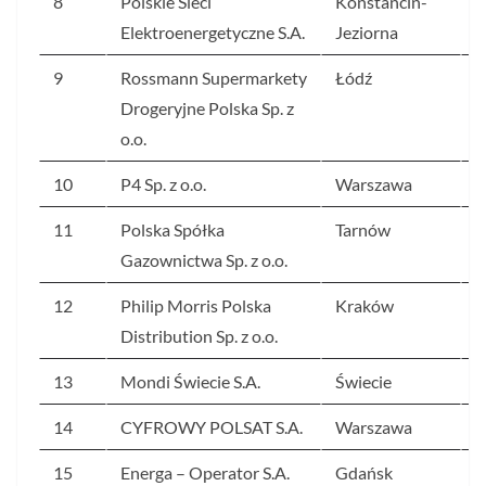
8
Polskie Sieci
Konstancin-
2
Elektroenergetyczne S.A.
Jeziorna
9
Rossmann Supermarkety
Łódź
2
Drogeryjne Polska Sp. z
o.o.
10
P4 Sp. z o.o.
Warszawa
1
11
Polska Spółka
Tarnów
1
Gazownictwa Sp. z o.o.
12
Philip Morris Polska
Kraków
1
Distribution Sp. z o.o.
13
Mondi Świecie S.A.
Świecie
1
14
CYFROWY POLSAT S.A.
Warszawa
1
15
Energa – Operator S.A.
Gdańsk
1