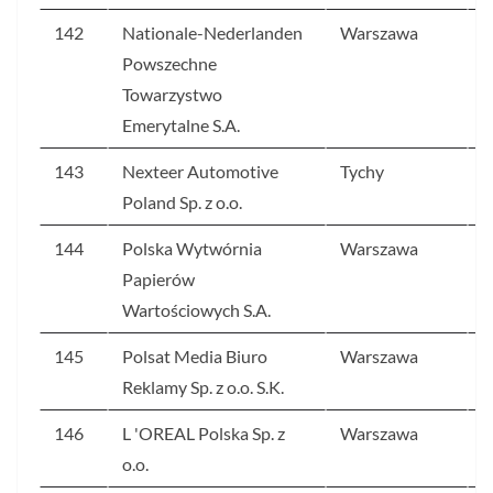
142
Nationale-Nederlanden
Warszawa
3
Powszechne
Towarzystwo
Emerytalne S.A.
143
Nexteer Automotive
Tychy
3
Poland Sp. z o.o.
144
Polska Wytwórnia
Warszawa
3
Papierów
Wartościowych S.A.
145
Polsat Media Biuro
Warszawa
3
Reklamy Sp. z o.o. S.K.
146
L 'OREAL Polska Sp. z
Warszawa
3
o.o.