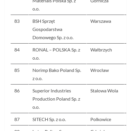
Materials Polska Sp. z
Górnicza
o.o.
83
BSH Sprzęt
Warszawa
5
Gospodarstwa
Domowego Sp. z o.o.
84
RONAL – POLSKA Sp. z
Wałbrzych
4
o.o.
85
Norimp Bako Poland Sp.
Wrocław
4
z o.o.
86
Superior Industries
Stalowa Wola
4
Production Poland Sp. z
o.o.
87
SITECH Sp. z o.o.
Polkowice
4