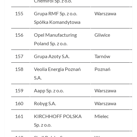
Chemirol Sp. z o.o.
155
Grupa RMF Sp. z o.o.
Warszawa
3
Spółka Komandytowa
156
Opel Manufacturing
Gliwice
3
Poland Sp. z o.o.
157
Grupa Azoty S.A.
Tarnów
3
158
Veolia Energia Poznań
Poznań
3
S.A.
159
Aapp Sp. z o.o.
Warszawa
3
160
Robyg S.A.
Warszawa
3
161
KIRCHHOFF POLSKA
Mielec
3
Sp. z o.o.