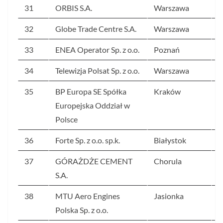
31
ORBIS S.A.
Warszawa
8
32
Globe Trade Centre S.A.
Warszawa
8
33
ENEA Operator Sp. z o.o.
Poznań
8
34
Telewizja Polsat Sp. z o.o.
Warszawa
8
35
BP Europa SE Spółka
Kraków
8
Europejska Oddział w
Polsce
36
Forte Sp. z o.o. sp.k.
Białystok
8
37
GÓRAŻDŻE CEMENT
Chorula
8
S.A.
38
MTU Aero Engines
Jasionka
8
Polska Sp. z o.o.