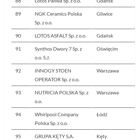
88
Lotos Paliwa Sp. z o.o.
Gdańsk
4
89
NGK Ceramics Polska
Gliwice
4
Sp. z o.o.
90
LOTOS ASFALT Sp. z o.o.
Gdańsk
4
91
Synthos Dwory 7 Sp. z
Oświęcim
4
o.o. S.J.
92
INNOGY STOEN
Warszawa
4
OPERATOR Sp. z o.o.
93
NUTRICIA POLSKA Sp. z
Warszawa
4
o.o.
94
Whirlpool Company
Łódź
4
Polska Sp. z o.o.
95
GRUPA KĘTY S.A.
Kęty
4