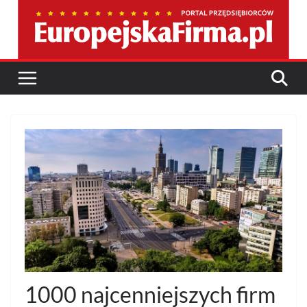
Przejdź
do
treści
1000 najcenniejszych firm