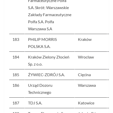
Farmaceutyczne Polfa
S.A. Skrót: Warszawskie
Zakłady Farmaceutyczne
Polfa S.A. Polfa
Warszawa S.A
183
PHILIP MORRIS
Kraków
2
POLSKA S.A.
184
Kraków Zielony Złocień
Wrocław
2
Sp. z o.o.
185
ŻYWIEC-ZDRÓJ S.A.
Cięcina
2
186
Urząd Dozoru
Warszawa
2
Technicznego
187
TDJ S.A.
Katowice
2