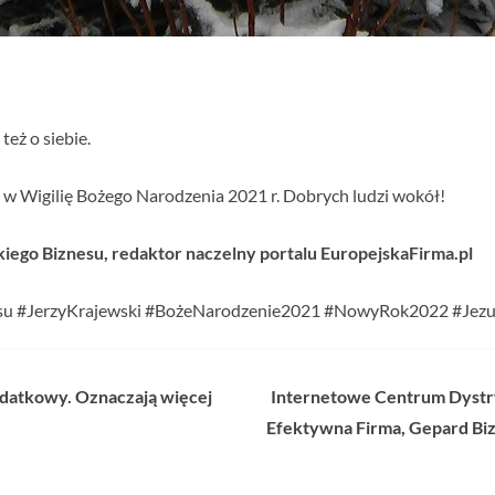
też o siebie.
u w Wigilię Bożego Narodzenia 2021 r. Dobrych ludzi wokół!
kiego Biznesu, redaktor naczelny portalu EuropejskaFirma.pl
nesu #JerzyKrajewski #BożeNarodzenie2021 #NowyRok2022 #Jez
odatkowy. Oznaczają więcej
Internetowe Centrum Dystrybu
Efektywna Firma, Gepard Bi