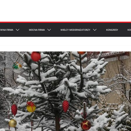
YWNA FIRMA
MOCNA FIRMA
WIELCY MODERNIZATORZY
KONGRESY
KO