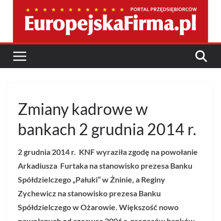
Przejdź
do
treści
Zmiany kadrowe w
bankach 2 grudnia 2014 r.
2 grudnia 2014 r.
KNF wyraziła zgodę na powołanie
Arkadiusza
Furtaka na stanowisko prezesa Banku
Spółdzielczego „Pałuki” w Żninie, a Reginy
Zychewicz na stanowisko prezesa Banku
Spółdzielczego w Ożarowie.
Większość nowo
powołanych od czerwca 2006 r. prezesów banków