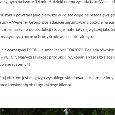
yjnych na kwotę 3,6 mln zł, dzięki czemu zyskała tytuł Wielki 
990 roku i powstała jako pierwsze w Polsce wspólne przedsięwzięci
 grupy – Wegener Group, posiadającej ugruntowaną pozycję na eur
znie maszyn, a do produkcji stosuje materiały najwyższej jakości
ygorystycznych norm ochrony środowiska naturalnego.
ie z wymogami FSC® – numer licencji C043072. Posiada również j
 – PEFC™. Najwyższą jakość produkcji i wykonanie każdego zlece
owane systemy IT.
órej efektem jest magazyn wysokiego składowania. Łącznie z inn
acy i doskonałą obsługę każdego klienta.