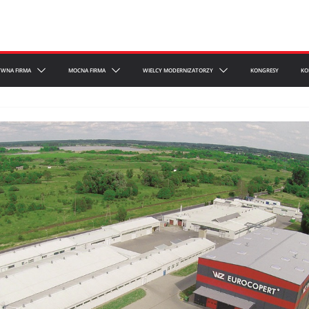
YWNA FIRMA
MOCNA FIRMA
WIELCY MODERNIZATORZY
KONGRESY
KO