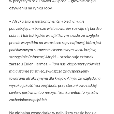
w przyszłym roku nawet 4,3 proc. – głównie dzięki
ożywieniu na rynku ropy.
–
Afryka, która jest kontynentem biednym, ale
potrzebującym bardzo wielu towarów, rozwija się bardzo
dobrze i tak też będzie w najbliższym czasie, ze względu
przede wszystkim na wzrost cen ropy naftowej, która jest
podstawowym surowcem eksportowym wielu krajów,
szczególnie Północnej Afryki
– przekonuje członek
zarządu Euler Hermes. –
Tam nasi eksporterzy również
mają szansę zaistnieć, zwłaszcza że dysponujemy
towarami atrakcyjnymi dla krajów Afryki ze względu na
wysoką jakość i europejskość, przy stosunkowo niskiej
cenie w porównaniu z naszymi konkurentami z rynków
zachodnioeuropejskich.
Na globalną gospodarkę w najbliższy czasie będzie