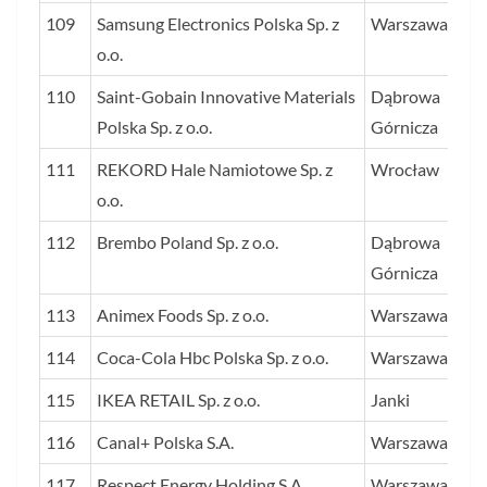
109
Samsung Electronics Polska Sp. z
Warszawa
o.o.
110
Saint-Gobain Innovative Materials
Dąbrowa
Polska Sp. z o.o.
Górnicza
111
REKORD Hale Namiotowe Sp. z
Wrocław
o.o.
112
Brembo Poland Sp. z o.o.
Dąbrowa
Górnicza
113
Animex Foods Sp. z o.o.
Warszawa
114
Coca-Cola Hbc Polska Sp. z o.o.
Warszawa
115
IKEA RETAIL Sp. z o.o.
Janki
116
Canal+ Polska S.A.
Warszawa
117
Respect Energy Holding S.A.
Warszawa