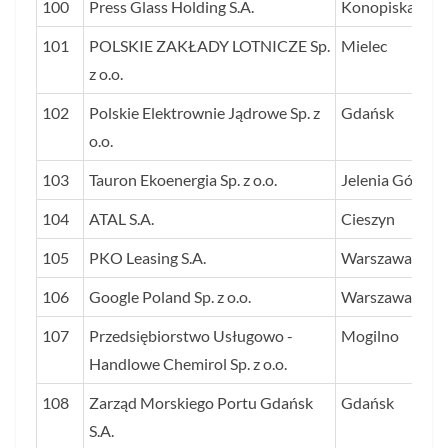
100
Press Glass Holding S.A.
Konopiska
101
POLSKIE ZAKŁADY LOTNICZE Sp.
Mielec
z o.o.
102
Polskie Elektrownie Jądrowe Sp. z
Gdańsk
o.o.
103
Tauron Ekoenergia Sp. z o.o.
Jelenia Góra
104
ATAL S.A.
Cieszyn
105
PKO Leasing S.A.
Warszawa
106
Google Poland Sp. z o.o.
Warszawa
107
Przedsiębiorstwo Usługowo -
Mogilno
Handlowe Chemirol Sp. z o.o.
108
Zarząd Morskiego Portu Gdańsk
Gdańsk
S.A.