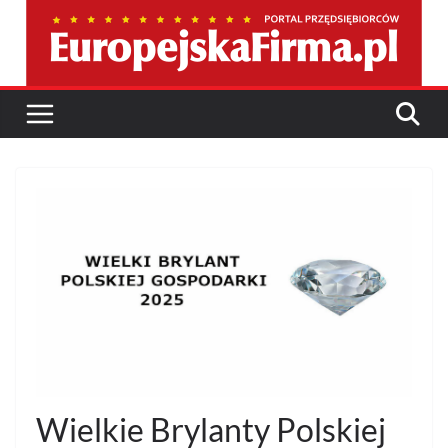
Przejdź
do
treści
Wielkie Brylanty Polskiej