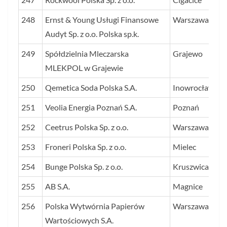
248
Ernst & Young Usługi Finansowe
Warszawa
Audyt Sp. z o.o. Polska sp.k.
249
Spółdzielnia Mleczarska
Grajewo
MLEKPOL w Grajewie
250
Qemetica Soda Polska S.A.
Inowrocław
251
Veolia Energia Poznań S.A.
Poznań
252
Ceetrus Polska Sp. z o.o.
Warszawa
253
Froneri Polska Sp. z o.o.
Mielec
254
Bunge Polska Sp. z o.o.
Kruszwica
255
AB S.A.
Magnice
256
Polska Wytwórnia Papierów
Warszawa
Wartościowych S.A.