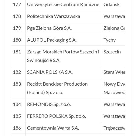
177
Uniwersyteckie Centrum Kliniczne
Gdańsk
178
Politechnika Warszawska
Warszawa
179
Pge Zielona Góra S.A.
Zielona Góra
180
ALUPOL Packaging S.A.
Tychy
181
Zarząd Morskich Portów Szczecin i
Szczecin
Świnoujście S.A.
182
SCANIA POLSKA S.A.
Stara Wieś
183
Reckitt Benckiser Production
Nowy Dwór
(Poland) Sp. z o.o.
Mazowiecki
184
REMONDIS Sp. z o.o.
Warszawa
185
FERRERO POLSKA Sp. z o.o.
Warszawa
186
Cementownia Warta S.A.
Trębaczew