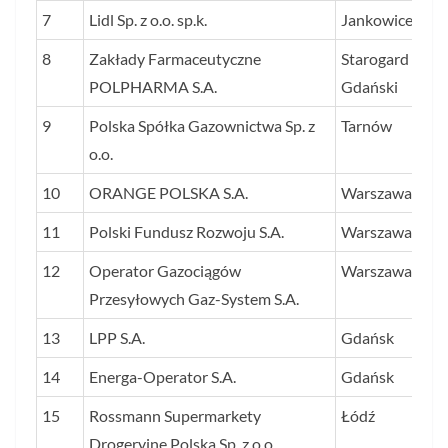
7
Lidl Sp. z o.o. sp.k.
Jankowice
8
Zakłady Farmaceutyczne
Starogard
POLPHARMA S.A.
Gdański
9
Polska Spółka Gazownictwa Sp. z
Tarnów
o.o.
10
ORANGE POLSKA S.A.
Warszawa
11
Polski Fundusz Rozwoju S.A.
Warszawa
12
Operator Gazociągów
Warszawa
Przesyłowych Gaz-System S.A.
13
LPP S.A.
Gdańsk
14
Energa-Operator S.A.
Gdańsk
15
Rossmann Supermarkety
Łódź
Drogeryjne Polska Sp. z o.o.