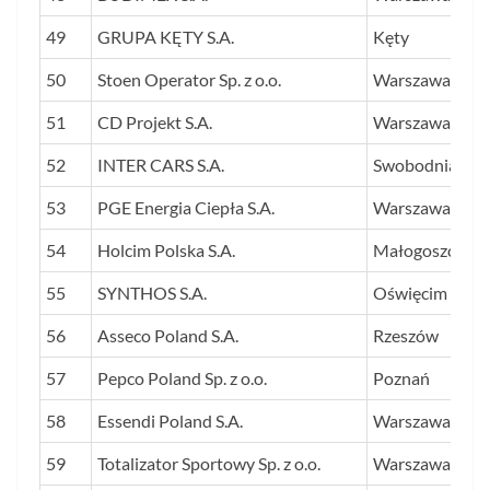
49
GRUPA KĘTY S.A.
Kęty
50
Stoen Operator Sp. z o.o.
Warszawa
51
CD Projekt S.A.
Warszawa
52
INTER CARS S.A.
Swobodnia
53
PGE Energia Ciepła S.A.
Warszawa
54
Holcim Polska S.A.
Małogoszcz
55
SYNTHOS S.A.
Oświęcim
56
Asseco Poland S.A.
Rzeszów
57
Pepco Poland Sp. z o.o.
Poznań
58
Essendi Poland S.A.
Warszawa
59
Totalizator Sportowy Sp. z o.o.
Warszawa