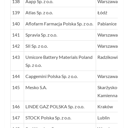
138
Aapp Sp. z o.o.
Warszawa
139
Atlas Sp. z o.o.
Łódź
140
Aflofarm Farmacja Polska Sp. z o.o.
Pabianice
141
Spravia Sp. z o.o.
Warszawa
142
SII Sp. z o.o.
Warszawa
143
Umicore Battery Materials Poland
Radzikowice
Sp. z o.o.
144
Capgemini Polska Sp. z o.o.
Warszawa
145
Mesko S.A.
Skarżysko-
Kamienna
146
LINDE GAZ POLSKA Sp. z o.o.
Kraków
147
STOCK Polska Sp. z o.o.
Lublin