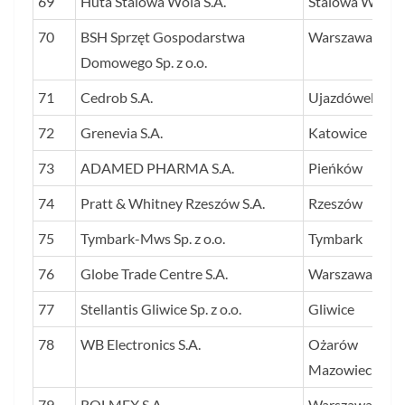
69
Huta Stalowa Wola S.A.
Stalowa Wola
70
BSH Sprzęt Gospodarstwa
Warszawa
Domowego Sp. z o.o.
71
Cedrob S.A.
Ujazdówek
72
Grenevia S.A.
Katowice
73
ADAMED PHARMA S.A.
Pieńków
74
Pratt & Whitney Rzeszów S.A.
Rzeszów
75
Tymbark-Mws Sp. z o.o.
Tymbark
76
Globe Trade Centre S.A.
Warszawa
77
Stellantis Gliwice Sp. z o.o.
Gliwice
78
WB Electronics S.A.
Ożarów
Mazowiecki
79
ROLMEX S.A.
Warszawa