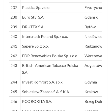
237
Plastica Sp. z o.o.
Frydrychowo
238
Euro Styl S.A.
Gdańsk
239
DRUTEX S.A.
Bytów
240
Intersnack Poland Sp. z o.o.
Niedźwiedź
241
Sapere Sp. z o.o.
Radzanów
242
EDP Renewables Polska Sp. z o.o.
Warszawa
243
British-American Tobacco Polska
Augustów
S.A.
244
Invest Komfort S.A. sp.k.
Gdynia
245
Sobiesław Zasada S.A. S.K.A.
Kraków
246
PCC ROKITA S.A.
Brzeg Dolny
247
Rockwool Polska Sp. z o.o.
Cigacice