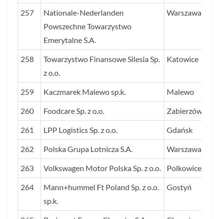
257
Nationale-Nederlanden
Warszawa
Powszechne Towarzystwo
Emerytalne S.A.
258
Towarzystwo Finansowe Silesia Sp.
Katowice
z o.o.
259
Kaczmarek Malewo sp.k.
Malewo
260
Foodcare Sp. z o.o.
Zabierzów
261
LPP Logistics Sp. z o.o.
Gdańsk
262
Polska Grupa Lotnicza S.A.
Warszawa
263
Volkswagen Motor Polska Sp. z o.o.
Polkowice
264
Mann+hummel Ft Poland Sp. z o.o.
Gostyń
sp.k.