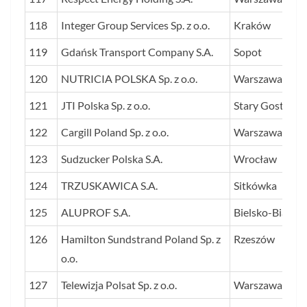
118
Integer Group Services Sp. z o.o.
Kraków
119
Gdańsk Transport Company S.A.
Sopot
120
NUTRICIA POLSKA Sp. z o.o.
Warszawa
121
JTI Polska Sp. z o.o.
Stary Gostków
122
Cargill Poland Sp. z o.o.
Warszawa
123
Sudzucker Polska S.A.
Wrocław
124
TRZUSKAWICA S.A.
Sitkówka
125
ALUPROF S.A.
Bielsko-Biała
126
Hamilton Sundstrand Poland Sp. z
Rzeszów
o.o.
127
Telewizja Polsat Sp. z o.o.
Warszawa