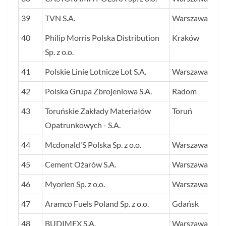
39
TVN S.A.
Warszawa
40
Philip Morris Polska Distribution
Kraków
Sp. z o.o.
41
Polskie Linie Lotnicze Lot S.A.
Warszawa
42
Polska Grupa Zbrojeniowa S.A.
Radom
43
Toruńskie Zakłady Materiałów
Toruń
Opatrunkowych - S.A.
44
Mcdonald'S Polska Sp. z o.o.
Warszawa
45
Cement Ożarów S.A.
Warszawa
46
Myorlen Sp. z o.o.
Warszawa
47
Aramco Fuels Poland Sp. z o.o.
Gdańsk
48
BUDIMEX S.A.
Warszawa