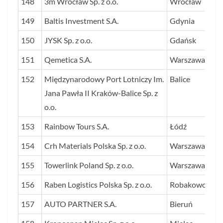
148
3m Wrocław Sp. z o.o.
Wrocław
149
Baltis Investment S.A.
Gdynia
150
JYSK Sp. z o.o.
Gdańsk
151
Qemetica S.A.
Warszawa
152
Międzynarodowy Port Lotniczy Im.
Balice
Jana Pawła II Kraków-Balice Sp. z
o.o.
153
Rainbow Tours S.A.
Łódź
154
Crh Materials Polska Sp. z o.o.
Warszawa
155
Towerlink Poland Sp. z o.o.
Warszawa
156
Raben Logistics Polska Sp. z o.o.
Robakowo
157
AUTO PARTNER S.A.
Bieruń