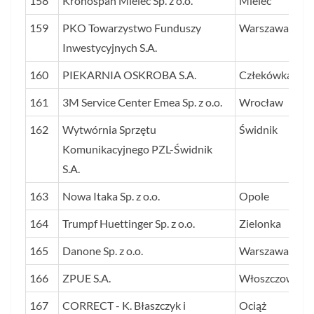
158
Kronospan Mielec Sp. z o.o.
Mielec
159
PKO Towarzystwo Funduszy
Warszawa
Inwestycyjnych S.A.
160
PIEKARNIA OSKROBA S.A.
Człekówka
161
3M Service Center Emea Sp. z o.o.
Wrocław
162
Wytwórnia Sprzętu
Świdnik
Komunikacyjnego PZL-Świdnik
S.A.
163
Nowa Itaka Sp. z o.o.
Opole
164
Trumpf Huettinger Sp. z o.o.
Zielonka
165
Danone Sp. z o.o.
Warszawa
166
ZPUE S.A.
Włoszczowa
167
CORRECT - K. Błaszczyk i
Ociąż