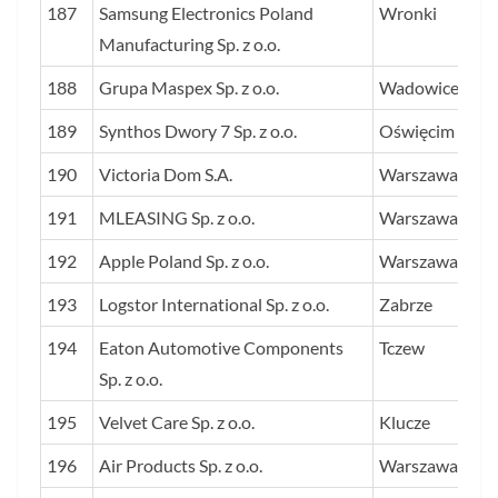
187
Samsung Electronics Poland
Wronki
Manufacturing Sp. z o.o.
188
Grupa Maspex Sp. z o.o.
Wadowice
189
Synthos Dwory 7 Sp. z o.o.
Oświęcim
190
Victoria Dom S.A.
Warszawa
191
MLEASING Sp. z o.o.
Warszawa
192
Apple Poland Sp. z o.o.
Warszawa
193
Logstor International Sp. z o.o.
Zabrze
194
Eaton Automotive Components
Tczew
Sp. z o.o.
195
Velvet Care Sp. z o.o.
Klucze
196
Air Products Sp. z o.o.
Warszawa