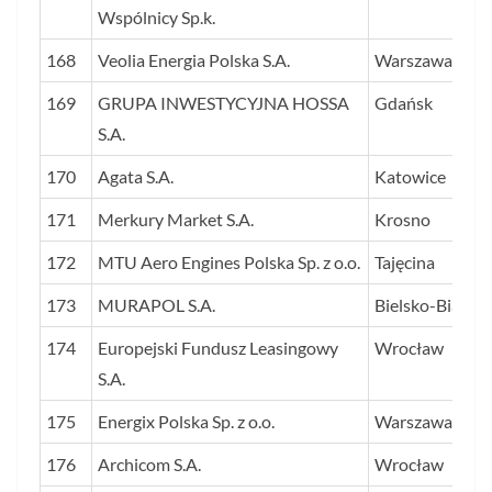
Wspólnicy Sp.k.
168
Veolia Energia Polska S.A.
Warszawa
169
GRUPA INWESTYCYJNA HOSSA
Gdańsk
S.A.
170
Agata S.A.
Katowice
171
Merkury Market S.A.
Krosno
172
MTU Aero Engines Polska Sp. z o.o.
Tajęcina
173
MURAPOL S.A.
Bielsko-Biała
174
Europejski Fundusz Leasingowy
Wrocław
S.A.
175
Energix Polska Sp. z o.o.
Warszawa
176
Archicom S.A.
Wrocław