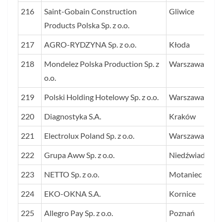
216
Saint-Gobain Construction
Gliwice
Products Polska Sp. z o.o.
217
AGRO-RYDZYNA Sp. z o.o.
Kłoda
218
Mondelez Polska Production Sp. z
Warszawa
o.o.
219
Polski Holding Hotelowy Sp. z o.o.
Warszawa
220
Diagnostyka S.A.
Kraków
221
Electrolux Poland Sp. z o.o.
Warszawa
222
Grupa Aww Sp. z o.o.
Niedźwiady
223
NETTO Sp. z o.o.
Motaniec
224
EKO-OKNA S.A.
Kornice
225
Allegro Pay Sp. z o.o.
Poznań