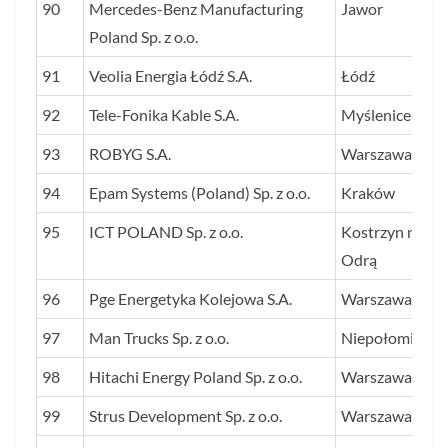
90
Mercedes-Benz Manufacturing
Jawor
Poland Sp. z o.o.
91
Veolia Energia Łódź S.A.
Łódź
92
Tele-Fonika Kable S.A.
Myślenice
93
ROBYG S.A.
Warszawa
94
Epam Systems (Poland) Sp. z o.o.
Kraków
95
ICT POLAND Sp. z o.o.
Kostrzyn nad
Odrą
96
Pge Energetyka Kolejowa S.A.
Warszawa
97
Man Trucks Sp. z o.o.
Niepołomice
98
Hitachi Energy Poland Sp. z o.o.
Warszawa
99
Strus Development Sp. z o.o.
Warszawa