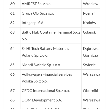
60
AMREST Sp. z o.o.
Wrocław
61
Grupa Olx Sp. z o.o.
Poznań
62
Integer.pl S.A.
Kraków
63
Baltic Hub Container Terminal Sp. z
Gdańsk
o.o.
64
Sk Hi-Tech Battery Materials
Dąbrowa
Poland Sp. z o.o.
Górnicza
65
Mondi Świecie Sp. z o.o.
Świecie
66
Volkswagen Financial Services
Warszawa
Polska Sp. z o.o.
67
CEDC International Sp. z o.o.
Oborniki
68
DOM Development S.A.
Warszawa