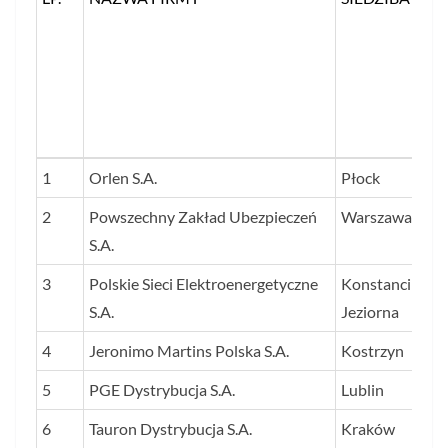
LP.
NAZWA FIRMY
SIEDZIBA
1
Orlen S.A.
Płock
2
Powszechny Zakład Ubezpieczeń
Warszawa
S.A.
3
Polskie Sieci Elektroenergetyczne
Konstancin-
S.A.
Jeziorna
4
Jeronimo Martins Polska S.A.
Kostrzyn
5
PGE Dystrybucja S.A.
Lublin
6
Tauron Dystrybucja S.A.
Kraków