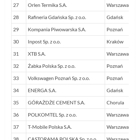
27
Orlen Termika S.A.
Warszawa
28
Rafineria Gdańska Sp. z o.o.
Gdańsk
29
Kompania Piwowarska S.A.
Poznań
30
Inpost Sp. z o.o.
Kraków
31
XTB S.A.
Warszawa
32
Żabka Polska Sp. z o.o.
Poznań
33
Volkswagen Poznań Sp. z o.o.
Poznań
34
ENERGA S.A.
Gdańsk
35
GÓRAŻDŻE CEMENT S.A.
Chorula
36
POLKOMTEL Sp. z o.o.
Warszawa
37
T-Mobile Polska S.A.
Warszawa
38
CASTORAMA POLSKA Sp. z o.o.
Warszawa