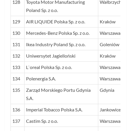
128
Toyota Motor Manufacturing
Wałbrzych
Poland Sp. z o.o.
129
AIR LIQUIDE Polska Sp. z o.o.
Kraków
130
Mercedes-Benz Polska Sp. z o.o.
Warszawa
131
Ikea Industry Poland Sp. z o.o.
Goleniów
132
Uniwersytet Jagielloński
Kraków
133
L`oreal Polska Sp. z o.o.
Warszawa
134
Polenergia S.A.
Warszawa
135
Zarząd Morskiego Portu Gdynia
Gdynia
S.A.
136
Imperial Tobacco Polska S.A.
Jankowice
137
Castim Sp. z o.o.
Warszawa