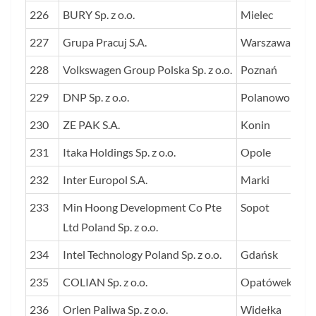
226
BURY Sp. z o.o.
Mielec
227
Grupa Pracuj S.A.
Warszawa
228
Volkswagen Group Polska Sp. z o.o.
Poznań
229
DNP Sp. z o.o.
Polanowo
230
ZE PAK S.A.
Konin
231
Itaka Holdings Sp. z o.o.
Opole
232
Inter Europol S.A.
Marki
233
Min Hoong Development Co Pte
Sopot
Ltd Poland Sp. z o.o.
234
Intel Technology Poland Sp. z o.o.
Gdańsk
235
COLIAN Sp. z o.o.
Opatówek
236
Orlen Paliwa Sp. z o.o.
Widełka