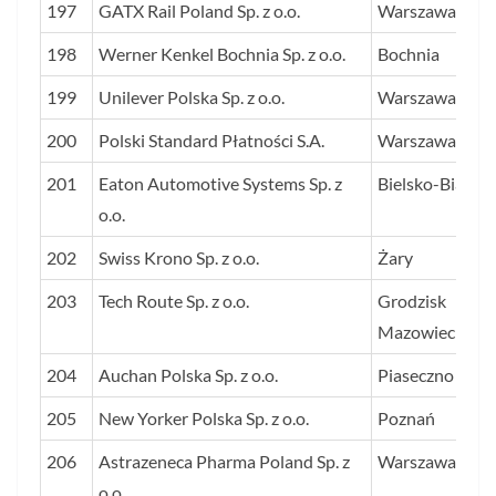
197
GATX Rail Poland Sp. z o.o.
Warszawa
198
Werner Kenkel Bochnia Sp. z o.o.
Bochnia
199
Unilever Polska Sp. z o.o.
Warszawa
200
Polski Standard Płatności S.A.
Warszawa
201
Eaton Automotive Systems Sp. z
Bielsko-Biała
o.o.
202
Swiss Krono Sp. z o.o.
Żary
203
Tech Route Sp. z o.o.
Grodzisk
Mazowiecki
204
Auchan Polska Sp. z o.o.
Piaseczno
205
New Yorker Polska Sp. z o.o.
Poznań
206
Astrazeneca Pharma Poland Sp. z
Warszawa
o.o.