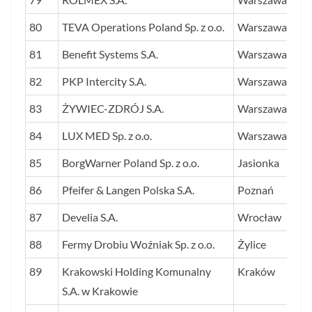
80
TEVA Operations Poland Sp. z o.o.
Warszawa
81
Benefit Systems S.A.
Warszawa
82
PKP Intercity S.A.
Warszawa
83
ŻYWIEC-ZDRÓJ S.A.
Warszawa
84
LUX MED Sp. z o.o.
Warszawa
85
BorgWarner Poland Sp. z o.o.
Jasionka
86
Pfeifer & Langen Polska S.A.
Poznań
87
Develia S.A.
Wrocław
88
Fermy Drobiu Woźniak Sp. z o.o.
Żylice
89
Krakowski Holding Komunalny
Kraków
S.A. w Krakowie