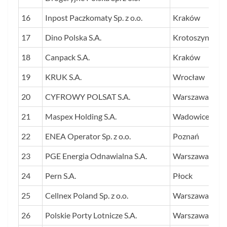
16
Inpost Paczkomaty Sp. z o.o.
Kraków
17
Dino Polska S.A.
Krotoszyn
18
Canpack S.A.
Kraków
19
KRUK S.A.
Wrocław
20
CYFROWY POLSAT S.A.
Warszawa
21
Maspex Holding S.A.
Wadowice
22
ENEA Operator Sp. z o.o.
Poznań
23
PGE Energia Odnawialna S.A.
Warszawa
24
Pern S.A.
Płock
25
Cellnex Poland Sp. z o.o.
Warszawa
26
Polskie Porty Lotnicze S.A.
Warszawa