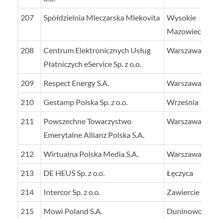
207
Spółdzielnia Mleczarska Mlekovita
Wysokie
Mazowieckie
208
Centrum Elektronicznych Usług
Warszawa
Płatniczych eService Sp. z o.o.
209
Respect Energy S.A.
Warszawa
210
Gestamp Polska Sp. z o.o.
Września
211
Powszechne Towarzystwo
Warszawa
Emerytalne Allianz Polska S.A.
212
Wirtualna Polska Media S.A.
Warszawa
213
DE HEUS Sp. z o.o.
Łęczyca
214
Intercor Sp. z o.o.
Zawiercie
215
Mowi Poland S.A.
Duninowo