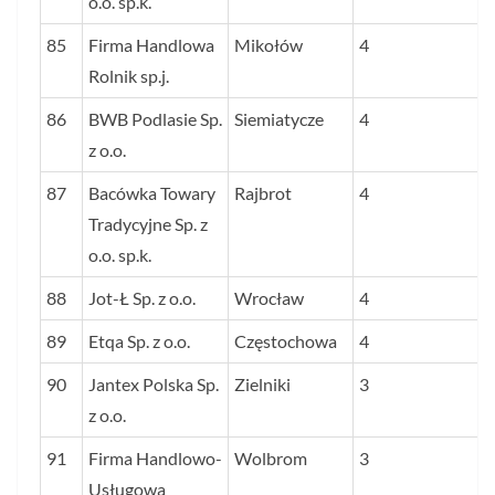
o.o. sp.k.
85
Firma Handlowa
Mikołów
4
Rolnik sp.j.
86
BWB Podlasie Sp.
Siemiatycze
4
z o.o.
87
Bacówka Towary
Rajbrot
4
Tradycyjne Sp. z
o.o. sp.k.
88
Jot-Ł Sp. z o.o.
Wrocław
4
89
Etqa Sp. z o.o.
Częstochowa
4
90
Jantex Polska Sp.
Zielniki
3
z o.o.
91
Firma Handlowo-
Wolbrom
3
Usługowa