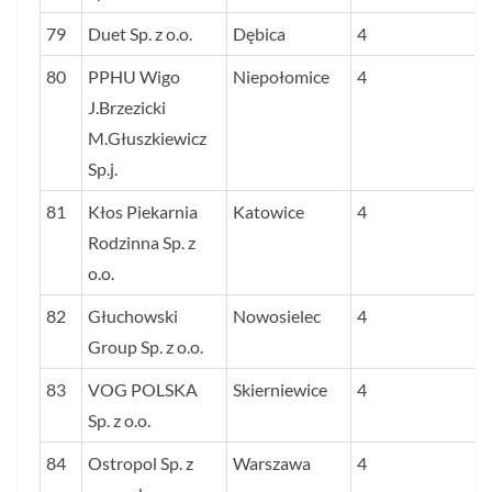
79
Duet Sp. z o.o.
Dębica
4
80
PPHU Wigo
Niepołomice
4
J.Brzezicki
M.Głuszkiewicz
Sp.j.
81
Kłos Piekarnia
Katowice
4
Rodzinna Sp. z
o.o.
82
Głuchowski
Nowosielec
4
Group Sp. z o.o.
83
VOG POLSKA
Skierniewice
4
Sp. z o.o.
84
Ostropol Sp. z
Warszawa
4