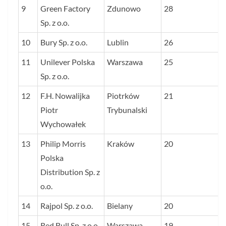
9
Green Factory
Zdunowo
28
Sp. z o.o.
10
Bury Sp. z o.o.
Lublin
26
11
Unilever Polska
Warszawa
25
Sp. z o.o.
12
F.H. Nowalijka
Piotrków
21
Piotr
Trybunalski
Wychowałek
13
Philip Morris
Kraków
20
Polska
Distribution Sp. z
o.o.
14
Rajpol Sp. z o.o.
Bielany
20
15
Red Bull Sp. z o.o.
Warszawa
19