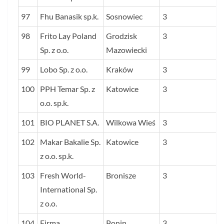
97
Fhu Banasik sp.k.
Sosnowiec
3
98
Frito Lay Poland
Grodzisk
3
Sp. z o.o.
Mazowiecki
99
Lobo Sp. z o.o.
Kraków
3
100
PPH Temar Sp. z
Katowice
3
o.o. sp.k.
101
BIO PLANET S.A.
Wilkowa Wieś
3
102
Makar Bakalie Sp.
Katowice
3
z o.o. sp.k.
103
Fresh World-
Bronisze
3
International Sp.
z o.o.
104
Firma
Ponin
3