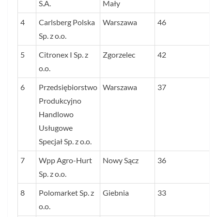
S.A.
Mały
4
Carlsberg Polska
Warszawa
46
Sp. z o.o.
5
Citronex I Sp. z
Zgorzelec
42
o.o.
6
Przedsiębiorstwo
Warszawa
37
Produkcyjno
Handlowo
Usługowe
Specjał Sp. z o.o.
7
Wpp Agro-Hurt
Nowy Sącz
36
Sp. z o.o.
8
Polomarket Sp. z
Giebnia
33
o.o.