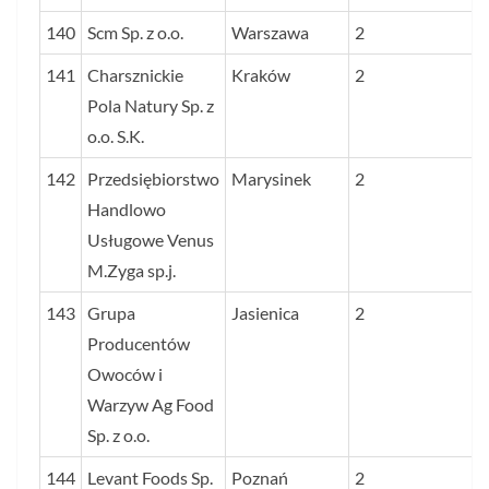
140
Scm Sp. z o.o.
Warszawa
2
141
Charsznickie
Kraków
2
Pola Natury Sp. z
o.o. S.K.
142
Przedsiębiorstwo
Marysinek
2
Handlowo
Usługowe Venus
M.Zyga sp.j.
143
Grupa
Jasienica
2
Producentów
Owoców i
Warzyw Ag Food
Sp. z o.o.
144
Levant Foods Sp.
Poznań
2