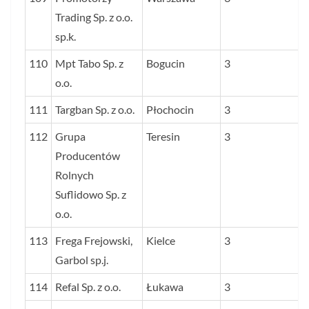
Trading Sp. z o.o.
sp.k.
110
Mpt Tabo Sp. z
Bogucin
3
o.o.
111
Targban Sp. z o.o.
Płochocin
3
112
Grupa
Teresin
3
Producentów
Rolnych
Suflidowo Sp. z
o.o.
113
Frega Frejowski,
Kielce
3
Garbol sp.j.
114
Refal Sp. z o.o.
Łukawa
3