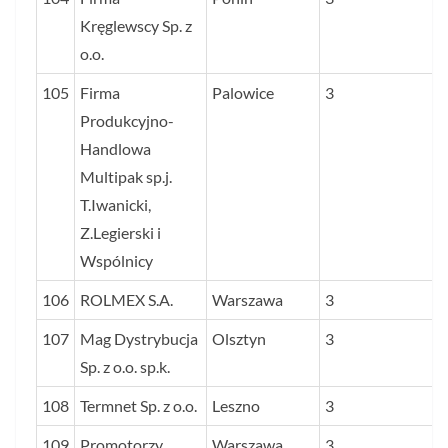
Kręglewscy Sp. z
o.o.
105
Firma
Palowice
3
Produkcyjno-
Handlowa
Multipak sp.j.
T.Iwanicki,
Z.Legierski i
Wspólnicy
106
ROLMEX S.A.
Warszawa
3
107
Mag Dystrybucja
Olsztyn
3
Sp. z o.o. sp.k.
108
Termnet Sp. z o.o.
Leszno
3
109
Promotorzy
Warszawa
3