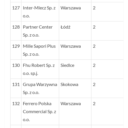
127
Inter-Mlecz Sp. z
Warszawa
2
o.o.
128
Partner Center
Łódź
2
Sp. z o.o.
129
Mille Sapori Plus
Warszawa
2
Sp. z o.o.
130
Fhu Robert Sp. z
Siedlce
2
o.o. sp.j.
131
Grupa Warzywna
Skokowa
2
Sp. z o.o.
132
Ferrero Polska
Warszawa
2
Commercial Sp. z
o.o.