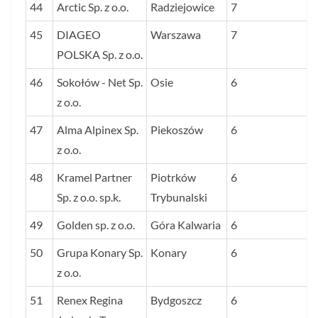
44
Arctic Sp. z o.o.
Radziejowice
7
45
DIAGEO
Warszawa
7
POLSKA Sp. z o.o.
46
Sokołów - Net Sp.
Osie
6
z o.o.
47
Alma Alpinex Sp.
Piekoszów
6
z o.o.
48
Kramel Partner
Piotrków
6
Sp. z o.o. sp.k.
Trybunalski
49
Golden sp. z o.o.
Góra Kalwaria
6
50
Grupa Konary Sp.
Konary
6
z o.o.
51
Renex Regina
Bydgoszcz
6