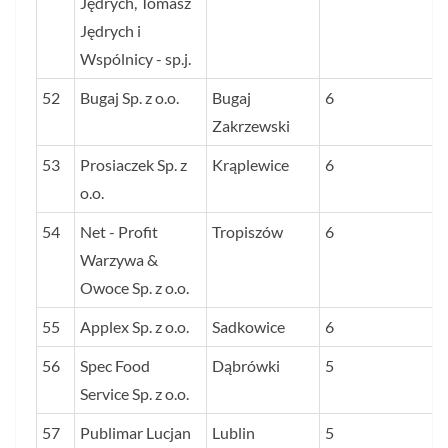
Jędrych, Tomasz
Jędrych i
Wspólnicy - sp.j.
52
Bugaj Sp. z o.o.
Bugaj
6
Zakrzewski
53
Prosiaczek Sp. z
Krąplewice
6
o.o.
54
Net - Profit
Tropiszów
6
Warzywa &
Owoce Sp. z o.o.
55
Applex Sp. z o.o.
Sadkowice
6
56
Spec Food
Dąbrówki
5
Service Sp. z o.o.
57
Publimar Lucjan
Lublin
5