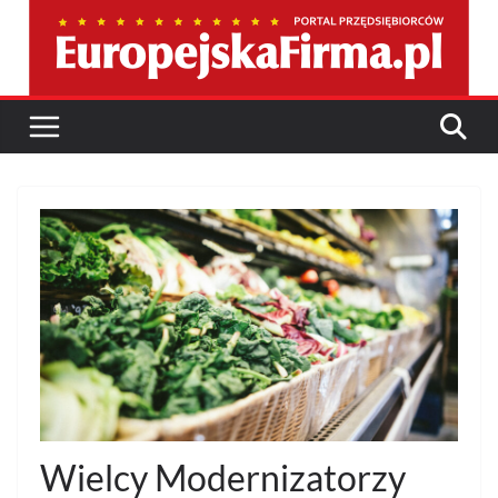
Przejdź
do
treści
Wielcy Modernizatorzy