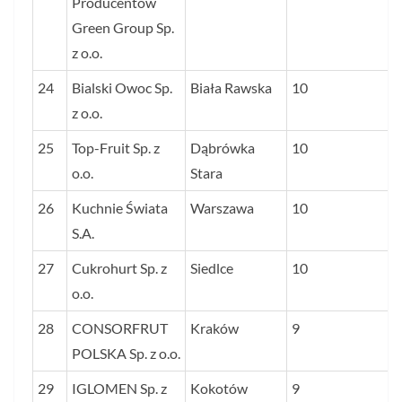
Producentów
Green Group Sp.
z o.o.
24
Bialski Owoc Sp.
Biała Rawska
10
z o.o.
25
Top-Fruit Sp. z
Dąbrówka
10
o.o.
Stara
26
Kuchnie Świata
Warszawa
10
S.A.
27
Cukrohurt Sp. z
Siedlce
10
o.o.
28
CONSORFRUT
Kraków
9
POLSKA Sp. z o.o.
29
IGLOMEN Sp. z
Kokotów
9