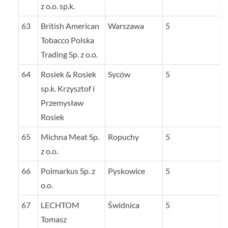
z o.o. sp.k.
63
British American
Warszawa
5
Tobacco Polska
Trading Sp. z o.o.
64
Rosiek & Rosiek
Syców
5
sp.k. Krzysztof i
Przemysław
Rosiek
65
Michna Meat Sp.
Ropuchy
5
z o.o.
66
Polmarkus Sp. z
Pyskowice
5
o.o.
67
LECHTOM
Świdnica
5
Tomasz