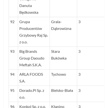
Danuta
Będkowska
92
Grupa
Grala-
3
Producentów
Dąbrowizna
Grzybowy Raj Sp.
z o.o.
93
Big Brands
Stara
3
Group Daoudo
Bukówka
Meftah S.K.A.
94
ARLA FOODS
Tychowo
3
S.A.
95
Dorado.Pl Sp. z
Bielsko-Biała
3
o.o.
96
Konkol Sp. z o.o.
Kłanino
3