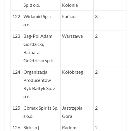
Sp. z o.o.
Kolonia
122
Widamid Sp. z
Łańcut
3
o.o.
123
Bag-Pol Adam
Warszawa
2
Goździcki,
Barbara
Goździcka sp.k.
124
Organizacja
Kołobrzeg
2
Producentów
Ryb Bałtyk Sp. z
o.o.
125
Cbmax Spirits Sp.
Jastrzębia
2
z o.o.
Góra
126
Siek sp.j.
Radom
2