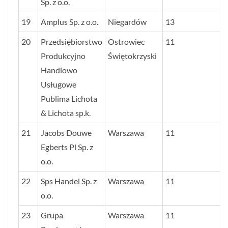
Sp. z o.o.
19
Amplus Sp. z o.o.
Niegardów
13
20
Przedsiębiorstwo
Ostrowiec
11
Produkcyjno
Świętokrzyski
Handlowo
Usługowe
Publima Lichota
& Lichota sp.k.
21
Jacobs Douwe
Warszawa
11
Egberts Pl Sp. z
o.o.
22
Sps Handel Sp. z
Warszawa
11
o.o.
23
Grupa
Warszawa
11