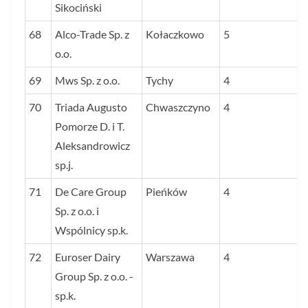
Sikociński
68
Alco-Trade Sp. z
Kołaczkowo
5
o.o.
69
Mws Sp. z o.o.
Tychy
4
70
Triada Augusto
Chwaszczyno
4
Pomorze D. i T.
Aleksandrowicz
sp.j.
71
De Care Group
Pieńków
4
Sp. z o.o. i
Wspólnicy sp.k.
72
Euroser Dairy
Warszawa
4
Group Sp. z o.o. -
sp.k.