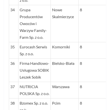
z o.o.
34
Grupa
Nowe
8
Producentów
Skalmierzyce
Owoców i
Warzyw Family-
Farm Sp. z o.o.
35
Eurocash Serwis
Komorniki
8
Sp. z o.o.
36
Firma Handlowo-
Bielsko-Biała
8
Usługowa SOBIK
Leszek Sobik
37
NUTRICIA
Warszawa
8
POLSKA Sp. z o.o.
38
Bzomex Sp. z o.o.
Pcim
8
sp.k.