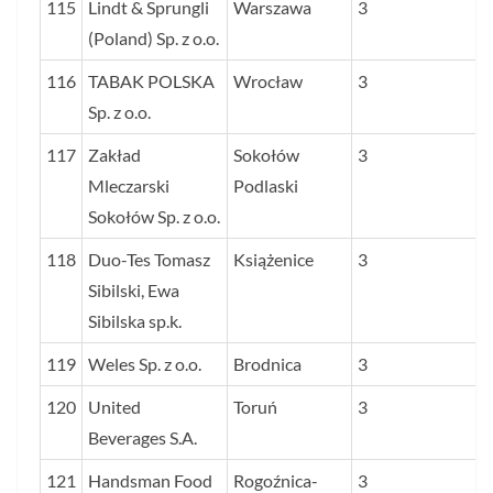
115
Lindt & Sprungli
Warszawa
3
(Poland) Sp. z o.o.
116
TABAK POLSKA
Wrocław
3
Sp. z o.o.
117
Zakład
Sokołów
3
Mleczarski
Podlaski
Sokołów Sp. z o.o.
118
Duo-Tes Tomasz
Książenice
3
Sibilski, Ewa
Sibilska sp.k.
119
Weles Sp. z o.o.
Brodnica
3
120
United
Toruń
3
Beverages S.A.
121
Handsman Food
Rogoźnica-
3