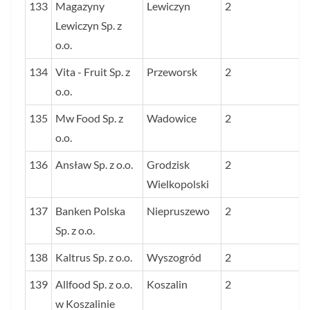
133
Magazyny
Lewiczyn
2
Lewiczyn Sp. z
o.o.
134
Vita - Fruit Sp. z
Przeworsk
2
o.o.
135
Mw Food Sp. z
Wadowice
2
o.o.
136
Ansław Sp. z o.o.
Grodzisk
2
Wielkopolski
137
Banken Polska
Niepruszewo
2
Sp. z o.o.
138
Kaltrus Sp. z o.o.
Wyszogród
2
139
Allfood Sp. z o.o.
Koszalin
2
w Koszalinie