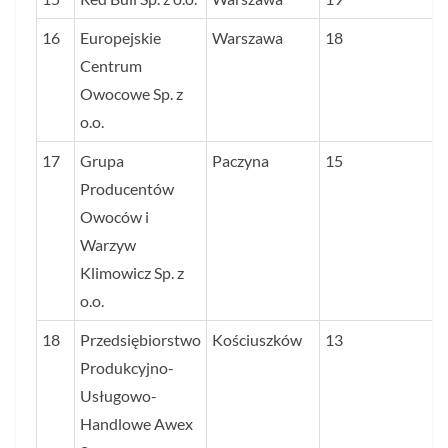
16
Europejskie
Warszawa
18
Centrum
Owocowe Sp. z
o.o.
17
Grupa
Paczyna
15
Producentów
Owoców i
Warzyw
Klimowicz Sp. z
o.o.
18
Przedsiębiorstwo
Kościuszków
13
Produkcyjno-
Usługowo-
Handlowe Awex