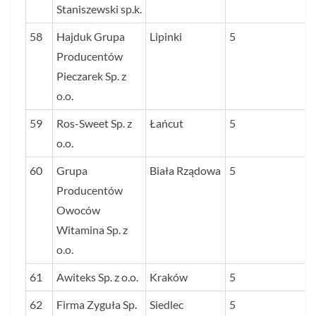
Staniszewski sp.k.
58
Hajduk Grupa
Lipinki
5
Producentów
Pieczarek Sp. z
o.o.
59
Ros-Sweet Sp. z
Łańcut
5
o.o.
60
Grupa
Biała Rządowa
5
Producentów
Owoców
Witamina Sp. z
o.o.
61
Awiteks Sp. z o.o.
Kraków
5
62
Firma Zyguła Sp.
Siedlec
5