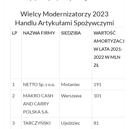
Wielcy Modernizatorzy 2023
Handlu Artykułami Spożywczymi
LP
NAZWA FIRMY
SIEDZIBA
WARTOŚĆ
AMORTYZACJI
W LATA 2021-
2022 W MLN
ZŁ
1
NETTO Sp. z o.o.
Motaniec
191
2
MAKRO CASH
Warszawa
101
AND CARRY
POLSKA S.A.
3
TARCZYŃSKI
Ujeździec
81