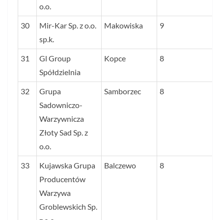
o.o.
30
Mir-Kar Sp. z o.o.
Makowiska
9
sp.k.
31
Gl Group
Kopce
8
Spółdzielnia
32
Grupa
Samborzec
8
Sadowniczo-
Warzywnicza
Złoty Sad Sp. z
o.o.
33
Kujawska Grupa
Balczewo
8
Producentów
Warzywa
Groblewskich Sp.