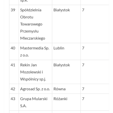
39
Spółdzielnia
Białystok
7
Obrotu
Towarowego
Przemysłu
Mleczarskiego
40
Mastermedia Sp.
Lublin
7
z o.o.
41
Rekin Jan
Białystok
7
Mozolewski i
Wspólnicy sp.j.
42
Agrosad Sp. z o.o.
Równa
7
43
Grupa Mularski
Różanki
7
S.A.