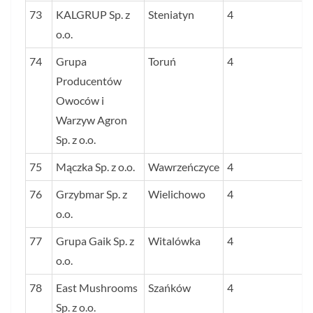
73
KALGRUP Sp. z
Steniatyn
4
o.o.
74
Grupa
Toruń
4
Producentów
Owoców i
Warzyw Agron
Sp. z o.o.
75
Mączka Sp. z o.o.
Wawrzeńczyce
4
76
Grzybmar Sp. z
Wielichowo
4
o.o.
77
Grupa Gaik Sp. z
Witalówka
4
o.o.
78
East Mushrooms
Szańków
4
Sp. z o.o.