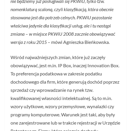
nie będziemy już posługiwali się PKWiU, tylko tzw.
nomenklaturą scaloną, czyli klasyfikacją, która obecnie
stosowana jest dla potrzeb celnych. PKWiU pozostanie
właściwa jedynie dla klasyfikacji usług, ale i tu nastąpi
zmiana
–
w miejsce PKWiU 2008 zacznie obowiązywać
wersja z roku 2015
– mówi Agnieszka Bieńkowska.
Wśród najważniejszych zmian, które już zaczęły
obowiązywać, jest m.in. IP Box, inaczej Innovation Box.
To preferencja podatkowa w zakresie podatku
dochodowego dla firm, które generują dochód poprzez
sprzedaż czy wprowadzanie na rynek tzw.
kwalifikowanej własności intelektualnej. Są to m.in.
wzory użytkowe, wzory przemysłowe, wynalazki czy
programy komputerowe. Warunek jest taki, aby były
one zarejestrowane lub w trakcie rejestracji w Urzędzie
Patentowym. Firmy, które osiągają dochody