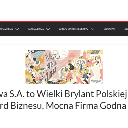
YWNA FIRMA
MOCNA FIRMA
WIELCY MODERNIZATORZY
KONGRESY
KO
 S.A. to Wielki Brylant Polskie
rd Biznesu, Mocna Firma Godna Z