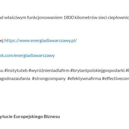
 właściwym funkcjonowaniem 1800 kilometrów sieci ciepłowniczej
wej
https://www.energiadlawarszawy.pl/
ok.com/energiadlawarszawy
u #instytuteb #wyróżnieniadlafirm #brylantpolskiejgospodarki #b
agodnazaufania #strongcompany #efektywnafirma #effective
stytucie Europejskiego Biznesu