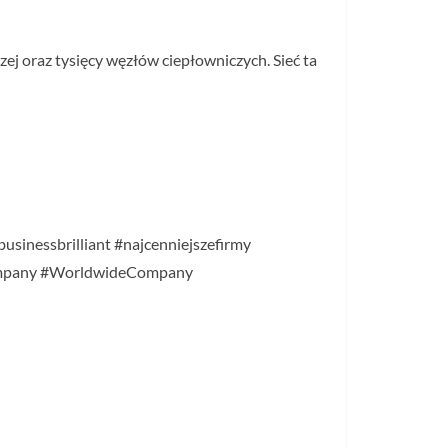
 oraz tysięcy węzłów ciepłowniczych. Sieć ta
usinessbrilliant #najcenniejszefirmy
company #WorldwideCompany