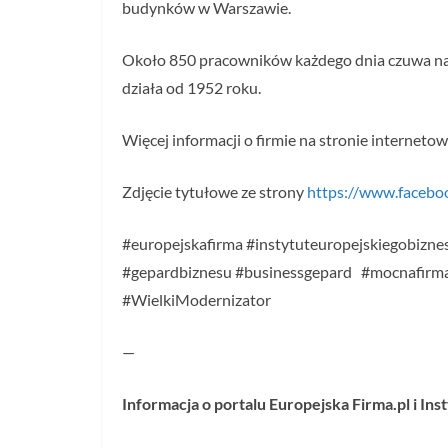
budynków w Warszawie.
Około 850 pracowników każdego dnia czuwa nad
działa od 1952 roku.
Więcej informacji o firmie na stronie interneto
Zdjęcie tytułowe ze strony
https://www.facebo
#europejskafirma #instytuteuropejskiegobiznes
#gepardbiznesu #businessgepard #mocnafirm
#WielkiModernizator
—
Informacja o portalu Europejska Firma.pl i In