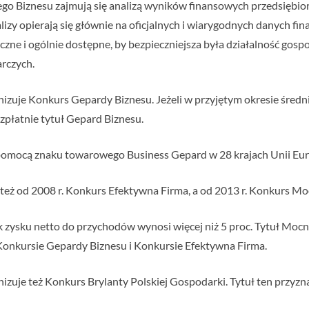
iego Biznesu zajmują się analizą wyników finansowych przedsiębi
alizy opierają się głównie na oficjalnych i wiarygodnych danych f
zne i ogólnie dostępne, by bezpieczniejsza była działalność gospo
rczych.
nizuje Konkurs Gepardy Biznesu. Jeżeli w przyjętym okresie śred
bezpłatnie tytuł Gepard Biznesu.
a pomocą znaku towarowego Business Gepard w 28 krajach Unii Eur
 też od 2008 r. Konkurs Efektywna Firma, a od 2013 r. Konkurs M
k zysku netto do przychodów wynosi więcej niż 5 proc. Tytuł Mocn
Konkursie Gepardy Biznesu i Konkursie Efektywna Firma.
izuje też Konkurs Brylanty Polskiej Gospodarki. Tytuł ten przyz