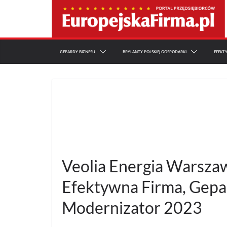
Przejdź
do
treści
GEPARDY BIZNESU
BRYLANTY POLSKIEJ GOSPODARKI
EFEKT
Veolia Energia Warszawa
Efektywna Firma, Gepa
Modernizator 2023