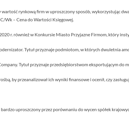
zy wartość rynkową firm w uproszczony sposób, wykorzystując dw
z C/Wk – Cena do Wartości Księgowej.
020 r. również w Konkursie Miasto Przyjazne Firmom, który instyt
dernizator. Tytuł przyznaje podmiotom, w których dwuletnia amort
Company. Tytuł przyznaje przedsiębiorstwom eksportującym do m
rośbą, by przeanalizował ich wyniki finansowe i ocenił, czy zasług
b bardzo uproszczony przez porównaniu do wycen spółek krajowy