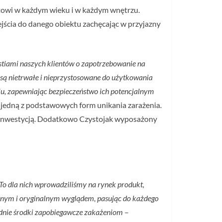
entowi w każdym wieku i w każdym wnętrzu.
ścia do danego obiektu zachęcając w przyjazny
estiami naszych klientów o zapotrzebowanie na
są nietrwałe i nieprzystosowane do użytkowania
ju, zapewniając bezpieczeństwo ich potencjalnym
t jedną z podstawowych form unikania zarażenia.
ową inwestycją. Dodatkowo Czystojak wyposażony
. To dla nich wprowadziliśmy na rynek produkt,
ycznym i oryginalnym wyglądem, pasując do każdego
iednie środki zapobiegawcze zakażeniom
–