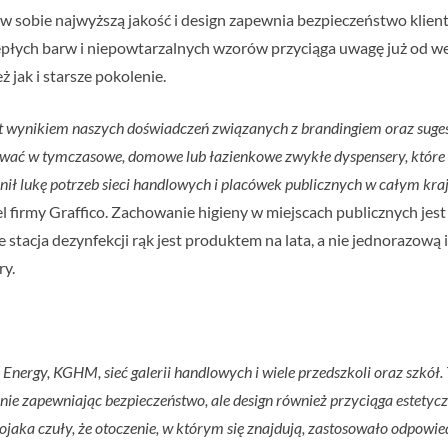
czy w sobie najwyższą jakość i design zapewnia bezpieczeństwo kli
łych barw i niepowtarzalnych wzorów przyciąga uwagę już od wej
 jak i starsze pokolenie.
jest wynikiem naszych doświadczeń związanych z brandingiem oraz sug
tować w tymczasowe, domowe lub łazienkowe zwykłe dyspensery, które 
nił lukę potrzeb sieci handlowych i placówek publicznych w całym kra
l firmy Graffico. Zachowanie higieny w miejscach publicznych jes
że stacja dezynfekcji rąk jest produktem na lata, a nie jednoraz
ry.
c Energy, KGHM, sieć galerii handlowych i wiele przedszkoli oraz szkół
czenie zapewniając bezpieczeństwo, ale design również przyciąga estet
tojaka czuły, że otoczenie, w którym się znajdują, zastosowało odpow