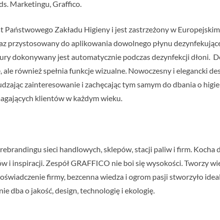
. Marketingu, Graffico.
 Państwowego Zakładu Higieny i jest zastrzeżony w Europejskim U
z przystosowany do aplikowania dowolnego płynu dezynfekujące
tury dokonywany jest automatycznie podczas dezynfekcji dłoni. De
le również spełnia funkcje wizualne. Nowoczesny i elegancki desig
zając zainteresowanie i zachęcając tym samym do dbania o higi
magających klientów w każdym wieku.
 rebrandingu sieci handlowych, sklepów, stacji paliw i firm. Kocha 
ów i inspiracji. Zespół GRAFFICO nie boi się wysokości. Tworzy w
doświadczenie firmy, bezcenna wiedza i ogrom pasji stworzyło ide
ie dba o jakość, design, technologię i ekologię.