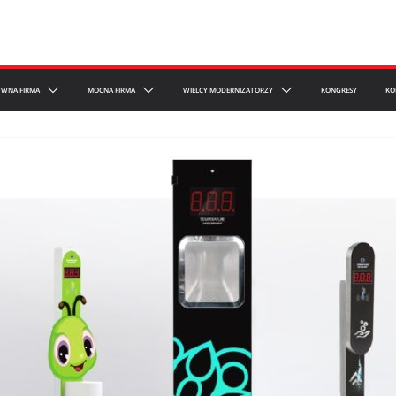
YWNA FIRMA
MOCNA FIRMA
WIELCY MODERNIZATORZY
KONGRESY
KO