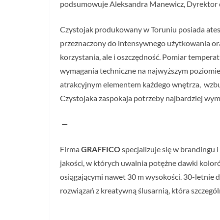
podsumowuje Aleksandra Manewicz, Dyrektor ds
Czystojak produkowany w Toruniu posiada atest
przeznaczony do intensywnego użytkowania ora
korzystania, ale i oszczędność. Pomiar tempera
wymagania techniczne na najwyższym poziomie, a
atrakcyjnym elementem każdego wnętrza, wzbud
Czystojaka zaspokaja potrzeby najbardziej wy
—
Firma
GRAFFICO
specjalizuje się w brandingu i
jakości, w których uwalnia potężne dawki kolor
osiągającymi nawet 30 m wysokości. 30-letnie 
rozwiązań z kreatywną ślusarnią, która szczególn