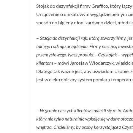
Stojak do dezynfekcji firmy Graffico, który łą
Urządzenie o unikatowym wyglądzie pełnym ciep
sposób do higieny dłoni zarówno dzieci, młodzież
–
Stacja do dezynfekcji rąk, którą stworzyliśmy, 
takiego rodzaju urządzenia. Firmy nie chcą inwes
przemysłowego. Nasz produkt
–
Czystojak
–
wypeł
klientom
– mówi Jarosław Włodarczyk, właścicie
Dlatego tak ważne jest, aby uświadomić sobie, 
jest w elektroniczny system pomiaru temperatu
–
W gronie naszych klientów znaleźli się m.in. Ami
który nie tylko naturalnie wpisuje się w dane oto
wnętrza. Chcieliśmy, by osoby korzystające z Czys