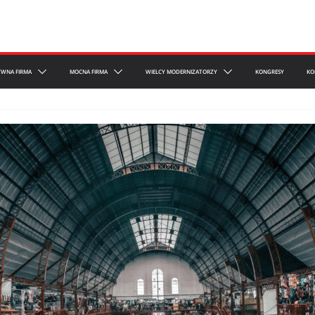
YWNA FIRMA
MOCNA FIRMA
WIELCY MODERNIZATORZY
KONGRESY
KO