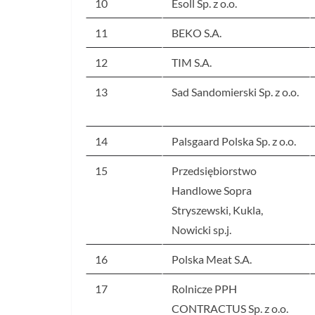
10
Esoll Sp. z o.o.
11
BEKO S.A.
12
TIM S.A.
13
Sad Sandomierski Sp. z o.o.
14
Palsgaard Polska Sp. z o.o.
15
Przedsiębiorstwo
Handlowe Sopra
Stryszewski, Kukla,
Nowicki sp.j.
16
Polska Meat S.A.
17
Rolnicze PPH
CONTRACTUS Sp. z o.o.