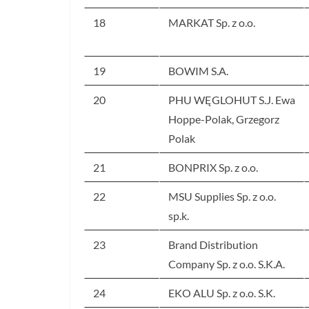
18
MARKAT Sp. z o.o.
19
BOWIM S.A.
20
PHU WĘGLOHUT S.J. Ewa
Hoppe-Polak, Grzegorz
Polak
21
BONPRIX Sp. z o.o.
22
MSU Supplies Sp. z o.o.
sp.k.
23
Brand Distribution
Company Sp. z o.o. S.K.A.
24
EKO ALU Sp. z o.o. S.K.