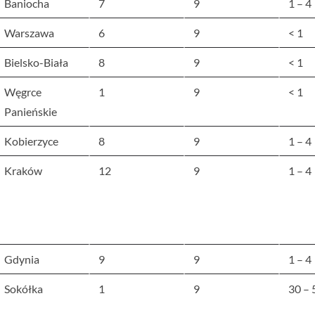
Baniocha
7
9
1 – 4
Warszawa
6
9
< 1
Bielsko-Biała
8
9
< 1
Węgrce
1
9
< 1
Panieńskie
Kobierzyce
8
9
1 – 4
Kraków
12
9
1 – 4
Gdynia
9
9
1 – 4
Sokółka
1
9
30 – 