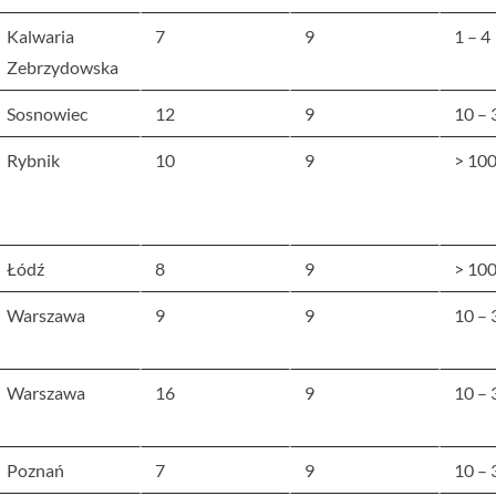
Kalwaria
7
9
1 – 4
Zebrzydowska
Sosnowiec
12
9
10 – 
Rybnik
10
9
> 10
Łódź
8
9
> 10
Warszawa
9
9
10 – 
Warszawa
16
9
10 – 
Poznań
7
9
10 – 