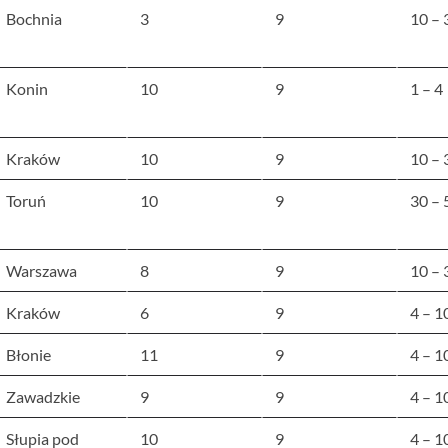
Bochnia
3
9
10 – 
Konin
10
9
1 – 4
Kraków
10
9
10 – 
Toruń
10
9
30 – 
Warszawa
8
9
10 – 
Kraków
6
9
4 – 1
Błonie
11
9
4 – 1
Zawadzkie
9
9
4 – 1
Słupia pod
10
9
4 – 1