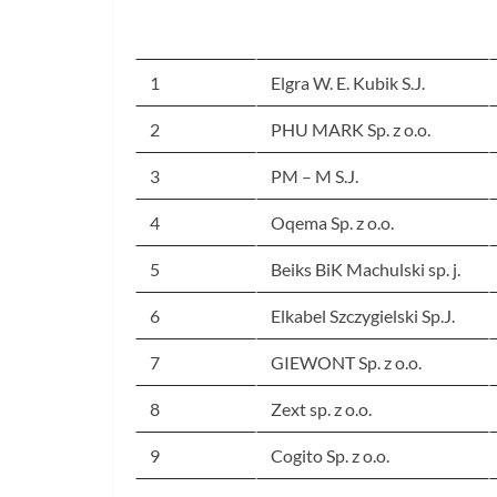
1
Elgra W. E. Kubik S.J.
2
PHU MARK Sp. z o.o.
3
PM – M S.J.
4
Oqema Sp. z o.o.
5
Beiks BiK Machulski sp. j.
6
Elkabel Szczygielski Sp.J.
7
GIEWONT Sp. z o.o.
8
Zext sp. z o.o.
9
Cogito Sp. z o.o.