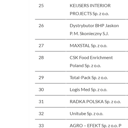
25
KEIJSERS INTERIOR
PROJECTS Sp. z o.o.
26
Dystrybutor BHP Jaskon
P. M. Skonieczny S.J.
27
MAXSTAL Sp. z o.o.
28
CSK Food Enrichment
Poland Sp. z o.o.
29
Total-Pack Sp. z o.o.
30
Logis Med Sp. z o.o.
31
RADKA POLSKA Sp. z o.o.
32
Unitube Sp. z o.o.
33
AGRO – EFEKT Sp. z o.o. P