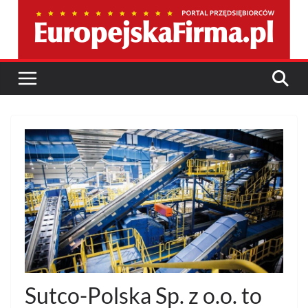
Przejdź
do
treści
Sutco-Polska Sp. z o.o. to