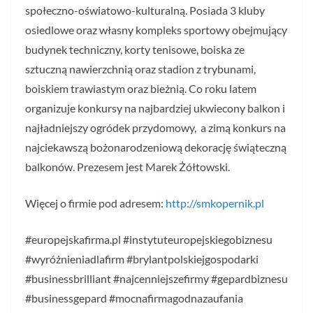
społeczno-oświatowo-kulturalną. Posiada 3 kluby
osiedlowe oraz własny kompleks sportowy obejmujący
budynek techniczny, korty tenisowe, boiska ze
sztuczną nawierzchnią oraz stadion z trybunami,
boiskiem trawiastym oraz bieżnią. Co roku latem
organizuje konkursy na najbardziej ukwiecony balkon i
najładniejszy ogródek przydomowy, a zimą konkurs na
najciekawszą bożonarodzeniową dekorację świąteczną
balkonów. Prezesem jest Marek Żółtowski.
Więcej o firmie pod adresem:
http://smkopernik.pl
#europejskafirma.pl #instytuteuropejskiegobiznesu
#wyróżnieniadlafirm #brylantpolskiejgospodarki
#businessbrilliant #najcenniejszefirmy #gepardbiznesu
#businessgepard #mocnafirmagodnazaufania