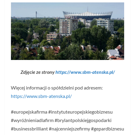
Zdjęcie ze strony
https://www.sbm-atenska.pl/
Więcej informacji o spółdzielni pod adresem:
https://www.sbm-atenska.pl/
#europejskafirma #instytuteuropejskiegobiznesu
#wyróżnieniadlafirm #brylantpolskiejgospodarki
#businessbrilliant #najcenniejszefirmy #gepardbiznesu