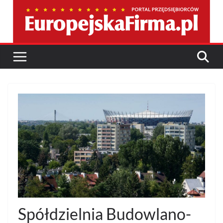
Przejdź
do
treści
Spółdzielnia Budowlano-