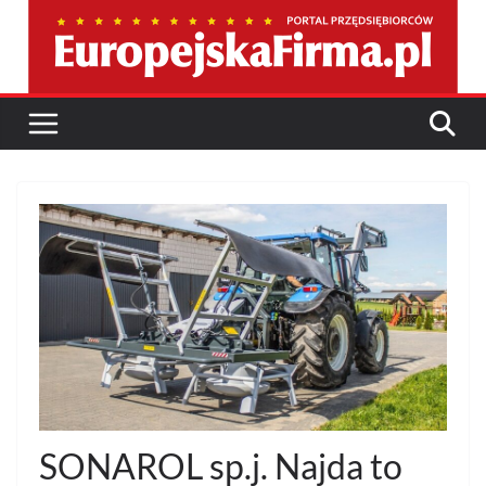
Przejdź
do
treści
SONAROL sp.j. Najda to