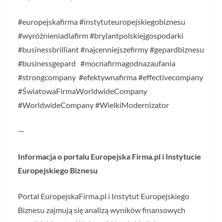
#europejskafirma #instytuteuropejskiegobiznesu
#wyróżnieniadlafirm #brylantpolskiejgospodarki
#businessbrilliant #najcenniejszefirmy #gepardbiznesu
#businessgepard #mocnafirmagodnazaufania
#strongcompany #efektywnafirma #effectivecompany
#ŚwiatowaFirmaWorldwideCompany
#WorldwideCompany #WielkiModernizator
—
Informacja o portalu Europejska Firma.pl i Instytucie
Europejskiego Biznesu
Portal EuropejskaFirma.pl i Instytut Europejskiego
Biznesu zajmują się analizą wyników finansowych