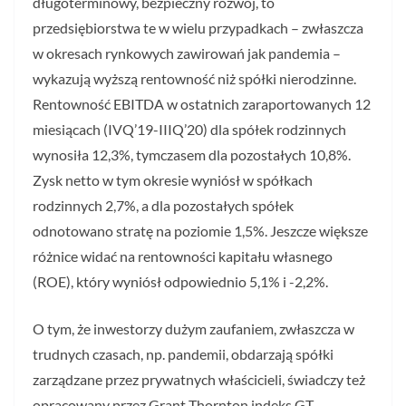
długoterminowy, bezpieczny rozwój, to
przedsiębiorstwa te w wielu przypadkach – zwłaszcza
w okresach rynkowych zawirowań jak pandemia –
wykazują wyższą rentowność niż spółki nierodzinne.
Rentowność EBITDA w ostatnich zaraportowanych 12
miesiącach (IVQ’19-IIIQ’20) dla spółek rodzinnych
wynosiła 12,3%, tymczasem dla pozostałych 10,8%.
Zysk netto w tym okresie wyniósł w spółkach
rodzinnych 2,7%, a dla pozostałych spółek
odnotowano stratę na poziomie 1,5%. Jeszcze większe
różnice widać na rentowności kapitału własnego
(ROE), który wyniósł odpowiednio 5,1% i -2,2%.
O tym, że inwestorzy dużym zaufaniem, zwłaszcza w
trudnych czasach, np. pandemii, obdarzają spółki
zarządzane przez prywatnych właścicieli, świadczy też
opracowany przez Grant Thornton indeks GT