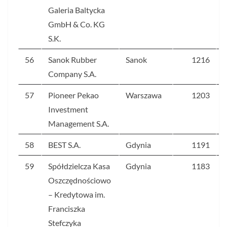
Galeria Baltycka
GmbH & Co. KG
S.K.
56
Sanok Rubber
Sanok
1216
Company S.A.
57
Pioneer Pekao
Warszawa
1203
Investment
Management S.A.
58
BEST S.A.
Gdynia
1191
59
Spółdzielcza Kasa
Gdynia
1183
Oszczędnościowo
– Kredytowa im.
Franciszka
Stefczyka