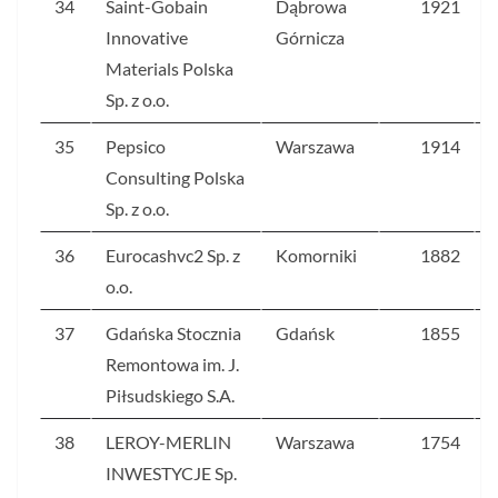
34
Saint-Gobain
Dąbrowa
1921
Innovative
Górnicza
Materials Polska
Sp. z o.o.
35
Pepsico
Warszawa
1914
Consulting Polska
Sp. z o.o.
36
Eurocashvc2 Sp. z
Komorniki
1882
o.o.
37
Gdańska Stocznia
Gdańsk
1855
Remontowa im. J.
Piłsudskiego S.A.
38
LEROY-MERLIN
Warszawa
1754
INWESTYCJE Sp.