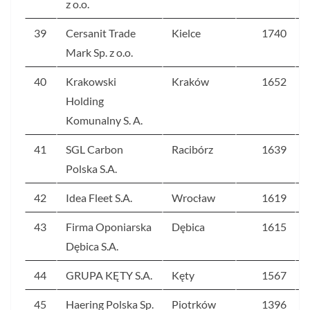
z o.o.
39
Cersanit Trade
Kielce
1740
Mark Sp. z o.o.
40
Krakowski
Kraków
1652
Holding
Komunalny S. A.
41
SGL Carbon
Racibórz
1639
Polska S.A.
42
Idea Fleet S.A.
Wrocław
1619
43
Firma Oponiarska
Dębica
1615
Dębica S.A.
44
GRUPA KĘTY S.A.
Kęty
1567
45
Haering Polska Sp.
Piotrków
1396