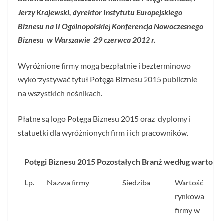
Jerzy Krajewski, dyrektor Instytutu Europejskiego
Biznesu na
II Ogólnopolskiej Konferencja Nowoczesnego
Biznesu w Warszawie 29 czerwca 2012 r.
Wyróżnione firmy mogą bezpłatnie i bezterminowo
wykorzystywać tytuł Potęga Biznesu 2015 publicznie
na wszystkich nośnikach.
Płatne są logo Potęga Biznesu 2015 oraz dyplomy i
statuetki dla wyróżnionych firm i ich pracowników.
Potęgi Biznesu 2015 Pozostałych Branż według wartośc
Lp.
Nazwa firmy
Siedziba
Wartość
rynkowa
w
firmy w
r