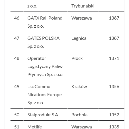
z o.o.
Trybunalski
46
GATX Rail Poland
Warszawa
1387
Sp. z o.o.
47
GATES POLSKA
Legnica
1387
Sp. z o.o.
48
Operator
Płock
1371
Logistyczny Paliw
Płynnych Sp. z o.o.
49
Lsc Commu
Kraków
1356
Nications Europe
Sp. z o.o.
50
Stalprodukt S.A.
Bochnia
1352
51
Metlife
Warszawa
1335