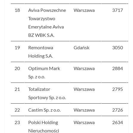
18
Aviva Powszechne
Warszawa
3717
Towarzystwo
Emerytalne Aviva
BZ WBK S.A.
19
Remontowa
Gdańsk
3050
Holding S.A.
20
Optimum Mark
Warszawa
2884
Sp. z o.o.
21
Totalizator
Warszawa
2795
Sportowy Sp. z o.o.
22
Castim Sp. z o.o.
Warszawa
2726
23
Polski Holding
Warszawa
2634
Nieruchomości