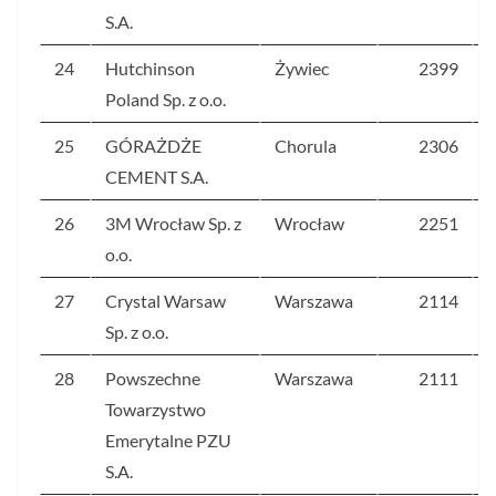
S.A.
24
Hutchinson
Żywiec
2399
Poland Sp. z o.o.
25
GÓRAŻDŻE
Chorula
2306
CEMENT S.A.
26
3M Wrocław Sp. z
Wrocław
2251
o.o.
27
Crystal Warsaw
Warszawa
2114
Sp. z o.o.
28
Powszechne
Warszawa
2111
Towarzystwo
Emerytalne PZU
S.A.