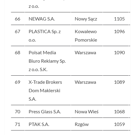
z o.o.
66
NEWAG S.A.
Nowy Sącz
1105
67
PLASTICA Sp. z
Kowalewo
1096
o.o.
Pomorskie
68
Polsat Media
Warszawa
1090
Biuro Reklamy Sp.
z o.o. S.K.
69
X-Trade Brokers
Warszawa
1089
Dom Maklerski
S.A.
70
Press Glass S.A.
Nowa Wieś
1068
71
PTAK S.A.
Rzgów
1059