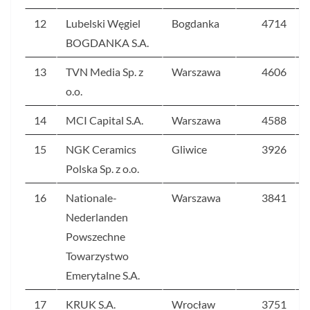
12
Lubelski Węgiel
Bogdanka
4714
BOGDANKA S.A.
13
TVN Media Sp. z
Warszawa
4606
o.o.
14
MCI Capital S.A.
Warszawa
4588
15
NGK Ceramics
Gliwice
3926
Polska Sp. z o.o.
16
Nationale-
Warszawa
3841
Nederlanden
Powszechne
Towarzystwo
Emerytalne S.A.
17
KRUK S.A.
Wrocław
3751