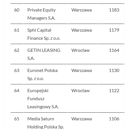
60
Private Equity
Warszawa
1183
Managers S.A.
61
Sphi Capital
Warszawa
1179
Finance Sp. z o.o.
62
GETIN LEASING
Wrocław
1164
S.A.
63
Euronet Polska
Warszawa
1130
Sp. z o.o.
64
Europejski
Wrocław
1122
Fundusz
Leasingowy S.A.
65
Media Saturn
Warszawa
1106
Holding Polska Sp.