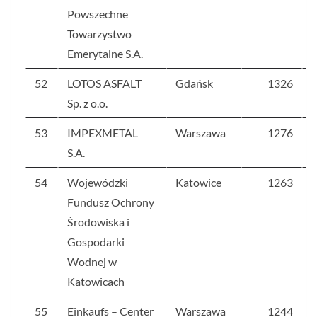
Powszechne
Towarzystwo
Emerytalne S.A.
52
LOTOS ASFALT
Gdańsk
1326
Sp. z o.o.
53
IMPEXMETAL
Warszawa
1276
S.A.
54
Wojewódzki
Katowice
1263
Fundusz Ochrony
Środowiska i
Gospodarki
Wodnej w
Katowicach
55
Einkaufs – Center
Warszawa
1244