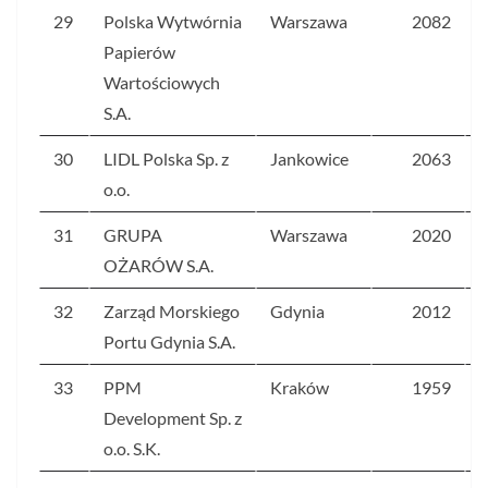
29
Polska Wytwórnia
Warszawa
2082
Papierów
Wartościowych
S.A.
30
LIDL Polska Sp. z
Jankowice
2063
o.o.
31
GRUPA
Warszawa
2020
OŻARÓW S.A.
32
Zarząd Morskiego
Gdynia
2012
Portu Gdynia S.A.
33
PPM
Kraków
1959
Development Sp. z
o.o. S.K.