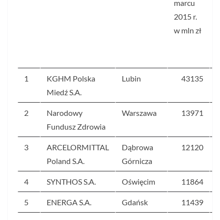
marcu
o
2015 r.
w mln zł
p
1
KGHM Polska
Lubin
43135
Miedź S.A.
2
Narodowy
Warszawa
13971
Fundusz Zdrowia
3
ARCELORMITTAL
Dąbrowa
12120
Poland S.A.
Górnicza
4
SYNTHOS S.A.
Oświęcim
11864
5
ENERGA S.A.
Gdańsk
11439