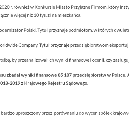
20 r. również w Konkursie Miasto Przyjazne Firmom, który instyt
cznie więcej niż 10 tys. zł na mieszkańca.
dernizator Polski. Tytuł przyznaje podmiotom, w których dwuletni
orldwide Company. Tytuł przyznaje przedsiębiorstwom eksportu
rośbą, by przeanalizował ich wyniki finansowe i ocenił, czy zasług
esu zbadał wyniki finansowe 85 187 przedsiębiorstw w Polsce.
 2018-2019 z Krajowego Rejestru Sądowego.
b bardzo uproszczony przez porównaniu do wycen spółek krajowy