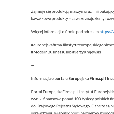
Zajmuje się produkcją maszyn oraz linii pakują
kawałkowe produkty – zawsze znajdziemy rozwi
Więcej informacji o firmie pod adresem
https:/
#europejskafirma #instytuteuropejskiegobiznes
#ModernBusinessClub #JerzyKrajewski
—
Informacja o portalu Europejska Firma.pl i In
Portal EuropejskaFirma.pl i Instytut Europejsk
wyniki finansowe ponad 100 tysięcy polskich fi
do Krajowego Rejestru Sądowego. Dane te są pub
sprawdzeniu wiarygodności partnerów gospoda