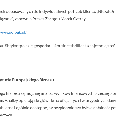
cych dopasowanych do indywidualnych potrzeb klienta. „Niezależni
ązanie”, zapewnia Prezes Zarządu Marek Czerny.
/www.polpak.pl/
u #brylantpolskiejgospodarki #businessbrilliant #najcenniejsz
stytucie Europejskiego Biznesu
iego Biznesu zajmują się analizą wyników finansowych przedsiębior
rm. Analizy opierają się głównie na oficjalnych i wiarygodnych da
liczne i ogólnie dostępne, by bezpieczniejsza była działalność go
rczych.