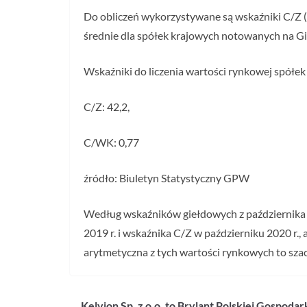
Do obliczeń wykorzystywane są wskaźniki C/Z (c
średnie dla spółek krajowych notowanych na G
Wskaźniki do liczenia wartości rynkowej spółe
C/Z: 42,2,
C/WK: 0,77
źródło: Biuletyn Statystyczny GPW
Według wskaźników giełdowych z października 20
2019 r. i wskaźnika C/Z w październiku 2020 r.,
arytmetyczna z tych wartości rynkowych to sza
Kelvion Sp. z o.o. to Brylant Polskiej Gospodar