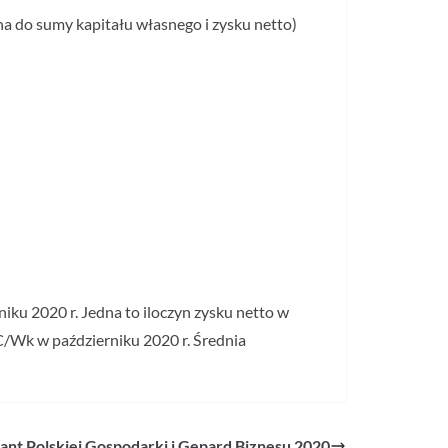
na do sumy kapitału własnego i zysku netto)
iku 2020 r. Jedna to iloczyn zysku netto w
 C/Wk w październiku 2020 r. Średnia
ylant Polskiej Gospodarki i Gepard Biznesu 2020