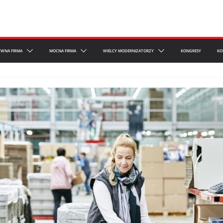
YWNA FIRMA
MOCNA FIRMA
WIELCY MODERNIZATORZY
KONGRESY
KO