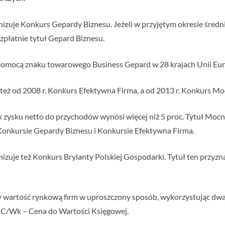
nizuje Konkurs Gepardy Biznesu. Jeżeli w przyjętym okresie śred
bezpłatnie tytuł Gepard Biznesu.
a pomocą znaku towarowego Business Gepard w 28 krajach Unii Eur
 też od 2008 r. Konkurs Efektywna Firma, a od 2013 r. Konkurs M
k zysku netto do przychodów wynosi więcej niż 5 proc. Tytuł Mocn
Konkursie Gepardy Biznesu i Konkursie Efektywna Firma.
izuje też Konkurs Brylanty Polskiej Gospodarki. Tytuł ten przyz
zy wartość rynkową firm w uproszczony sposób, wykorzystując dw
z C/Wk – Cena do Wartości Księgowej.