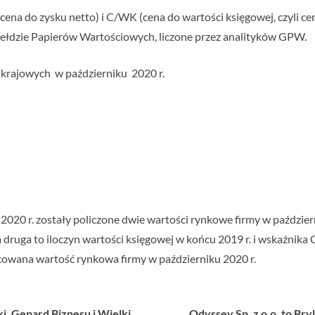
ena do zysku netto) i C/WK (cena do wartości księgowej, czyli ce
iełdzie Papierów Wartościowych, liczone przez analityków GPW.
k krajowych w październiku 2020 r.
20 r. zostały policzone dwie wartości rynkowe firmy w październ
 a druga to iloczyn wartości księgowej w końcu 2019 r. i wskaźnika
cowana wartość rynkowa firmy w październiku 2020 r.
ki, Gepard Biznesu i Wielki
Odyssey Sp. z o.o. to Br