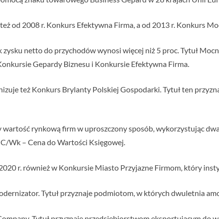
 też od 2008 r. Konkurs Efektywna Firma, a od 2013 r. Konkurs M
k zysku netto do przychodów wynosi więcej niż 5 proc. Tytuł Mocn
Konkursie Gepardy Biznesu i Konkursie Efektywna Firma.
izuje też Konkurs Brylanty Polskiej Gospodarki. Tytuł ten przyz
zy wartość rynkową firm w uproszczony sposób, wykorzystując dw
z C/Wk – Cena do Wartości Księgowej.
020 r. również w Konkursie Miasto Przyjazne Firmom, który instyt
dernizator. Tytuł przyznaje podmiotom, w których dwuletnia amort
ompany. Tytuł przyznaje przedsiębiorstwom eksportującym do wię