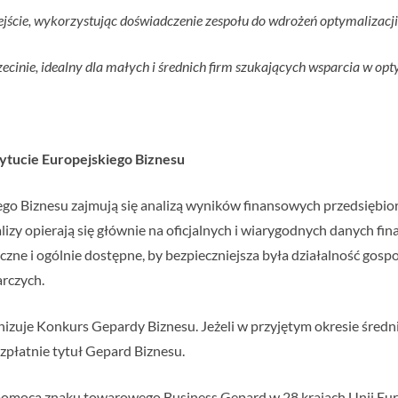
jście, wykorzystując doświadczenie zespołu do wdrożeń optymalizacj
cinie, idealny dla małych i średnich firm szukających wsparcia w opty
stytucie Europejskiego Biznesu
iego Biznesu zajmują się analizą wyników finansowych przedsiębi
alizy opierają się głównie na oficjalnych i wiarygodnych danych f
zne i ogólnie dostępne, by bezpieczniejsza była działalność gospo
rczych.
nizuje Konkurs Gepardy Biznesu. Jeżeli w przyjętym okresie śred
bezpłatnie tytuł Gepard Biznesu.
a pomocą znaku towarowego Business Gepard w 28 krajach Unii Eur