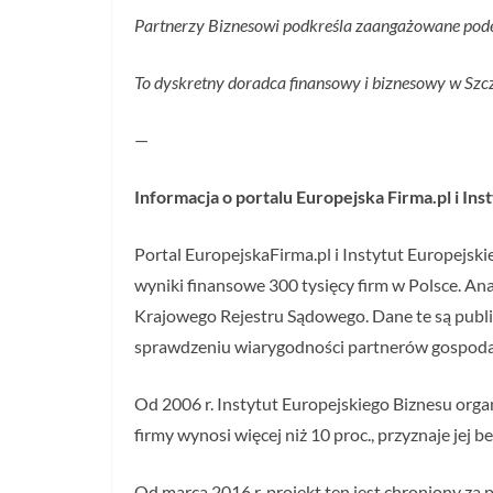
Partnerzy Biznesowi podkreśla zaangażowane pode
To dyskretny doradca finansowy i biznesowy w Szcze
—
Informacja o portalu Europejska Firma.pl i In
Portal EuropejskaFirma.pl i Instytut Europejsk
wyniki finansowe 300 tysięcy firm w Polsce. An
Krajowego Rejestru Sądowego. Dane te są public
sprawdzeniu wiarygodności partnerów gospoda
Od 2006 r. Instytut Europejskiego Biznesu orga
firmy wynosi więcej niż 10 proc., przyznaje jej 
Od marca 2016 r. projekt ten jest chroniony z