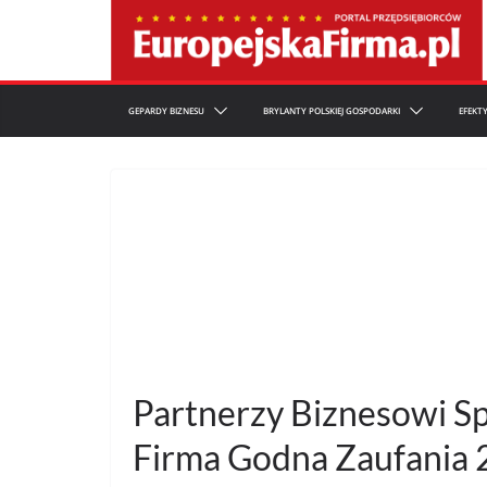
Przejdź
do
treści
GEPARDY BIZNESU
BRYLANTY POLSKIEJ GOSPODARKI
EFEKT
Partnerzy Biznesowi Sp
Firma Godna Zaufania