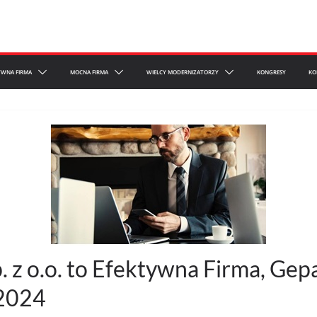
YWNA FIRMA
MOCNA FIRMA
WIELCY MODERNIZATORZY
KONGRESY
KO
. z o.o. to Efektywna Firma, Gep
 2024