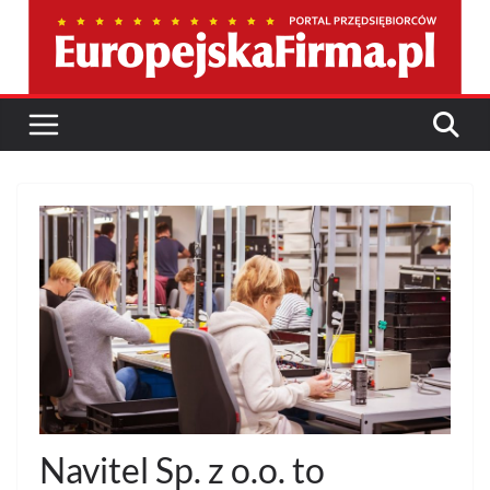
Przejdź
do
treści
Navitel Sp. z o.o. to