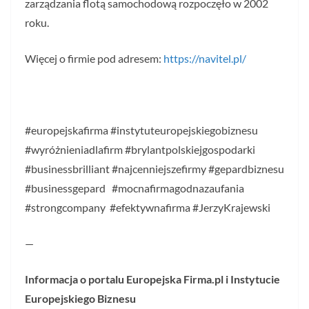
zarządzania flotą samochodową rozpoczęło w 2002
roku.
Więcej o firmie pod adresem:
https://navitel.pl/
#europejskafirma #instytuteuropejskiegobiznesu
#wyróżnieniadlafirm #brylantpolskiejgospodarki
#businessbrilliant #najcenniejszefirmy #gepardbiznesu
#businessgepard #mocnafirmagodnazaufania
#strongcompany #efektywnafirma #JerzyKrajewski
—
Informacja o portalu Europejska Firma.pl i Instytucie
Europejskiego Biznesu