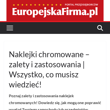
Przejdź
do
treści
Naklejki chromowane –
zalety i zastosowania |
Wszystko, co musisz
wiedzieć!
Poznaj zalety i zastosowania naklejek
chromowanych! Dowiedz się, jak mogą one poprawić
wygląd Twojego samochodu lub przedmiotów