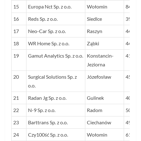
15
Europa Nct Sp. z o.o.
Wołomin
84
16
Reds Sp. z o.o.
Siedlce
39
17
Neo-Car Sp. z o.o.
Raszyn
44
18
WR Home Sp. z o.o.
Ząbki
44
19
Gamut Analytics Sp. z o.o.
Konstancin-
41
Jeziorna
20
Surgical Solutions Sp. z
Józefosław
45
o.o.
21
Radan Jg Sp. z o.o.
Gulinek
40
22
N-9 Sp. z o.o.
Radom
50
23
Barttrans Sp. z o.o.
Ciechanów
49
24
Czy100ść Sp. z o.o.
Wołomin
61