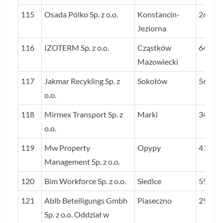
115
Osada Pólko Sp. z o.o.
Konstancin-
26
Jeziorna
116
IZOTERM Sp. z o.o.
Cząstków
64
Mazowiecki
117
Jakmar Recykling Sp. z
Sokołów
56
o.o.
118
Mirmex Transport Sp. z
Marki
34
o.o.
119
Mw Property
Opypy
41
Management Sp. z o.o.
120
Bim Workforce Sp. z o.o.
Siedlce
59
121
Ablb Beteiligungs Gmbh
Piaseczno
29
Sp. z o.o. Oddział w