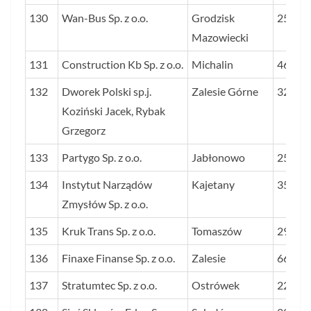
130
Wan-Bus Sp. z o.o.
Grodzisk
25
Mazowiecki
131
Construction Kb Sp. z o.o.
Michalin
46
132
Dworek Polski sp.j.
Zalesie Górne
32
Koziński Jacek, Rybak
Grzegorz
133
Partygo Sp. z o.o.
Jabłonowo
25
134
Instytut Narządów
Kajetany
35
Zmysłów Sp. z o.o.
135
Kruk Trans Sp. z o.o.
Tomaszów
29
136
Finaxe Finanse Sp. z o.o.
Zalesie
66
137
Stratumtec Sp. z o.o.
Ostrówek
22