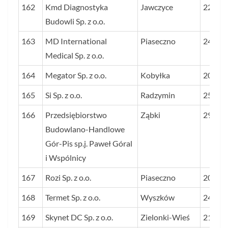
162
Kmd Diagnostyka
Jawczyce
22
Budowli Sp. z o.o.
163
MD International
Piaseczno
24
Medical Sp. z o.o.
164
Megator Sp. z o.o.
Kobyłka
20
165
Si Sp. z o.o.
Radzymin
25
166
Przedsiębiorstwo
Ząbki
29
Budowlano-Handlowe
Gór-Pis sp.j. Paweł Góral
i Wspólnicy
167
Rozi Sp. z o.o.
Piaseczno
20
168
Termet Sp. z o.o.
Wyszków
24
169
Skynet DC Sp. z o.o.
Zielonki-Wieś
21