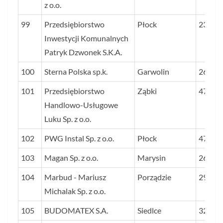
z o.o.
99
Przedsiębiorstwo
Płock
23
Inwestycji Komunalnych
Patryk Dzwonek S.K.A.
100
Sterna Polska sp.k.
Garwolin
26
101
Przedsiębiorstwo
Ząbki
47
Handlowo-Usługowe
Luku Sp. z o.o.
102
PWG Instal Sp. z o.o.
Płock
47
103
Magan Sp. z o.o.
Marysin
26
104
Marbud - Mariusz
Porządzie
29
Michalak Sp. z o.o.
105
BUDOMATEX S.A.
Siedlce
32