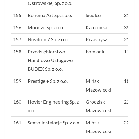
Ostrowskiej Sp. z o.o.
155
Bohema Art Sp. z o.o.
Siedlce
31
156
Mondze Sp. z o.o.
Kamionka
39
157
Novdom 7 Sp. z o.o.
Przasnysz
21
158
Przedsiębiorstwo
Łomianki
17
Handlowo Usługowe
BUDEX Sp. z o.o.
159
Prestige + Sp. z o.o.
Mińsk
18
Mazowiecki
160
Hovler Engineering Sp. z
Grodzisk
22
o.o.
Mazowiecki
161
Senso Instalacje Sp. z o.o.
Mińsk
23
Mazowiecki