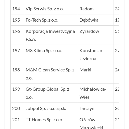
194
Vip Serwis Sp. z o.o.
Radom
37
195
Fo-Tech Sp. z o.o.
Dębówka
17
196
Korporacja Inwestycyjna
Żyrardów
51
P.S.A.
197
M3 Klima Sp. z o.o.
Konstancin-
27
Jeziorna
198
M&M Clean Service Sp. z
Marki
24
o.o.
199
Gt-Group Global Sp. z
Michałowice-
22
o.o.
Wieś
200
Jobpol Sp. z o.o. sp.k.
Tarczyn
30
201
TT Homes Sp. z o.o.
Ożarów
21
Mazowiecki