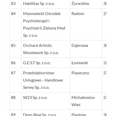
83
Habilitas Sp. z o.o.
Żyrardów
30
84
Mazowiecki Ośrodek
Radom
29
Psychoterapii i
Psychiatrii Zielona Med
Sp. z o.o.
85
Orchard Artistic
Dąbrowa
30
Woodwork Sp. z o.o.
86
G.E.S.T Sp. z o.o.
Łomianki
32
87
Przedsiębiorstwo
Piaseczno
37
Usługowo - Handlowe
Serwy Sp. z o.o.
88
W23 Sp. z o.o.
Michałowice-
27
Wieś
89
Dom-Real Sp. z o.o.
Piastów
30