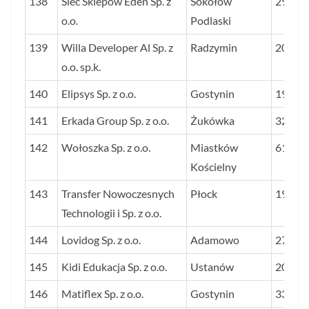
138
Sieć Sklepów Eden Sp. z
Sokołów
29
o.o.
Podlaski
139
Willa Developer Al Sp. z
Radzymin
20
o.o. sp.k.
140
Elipsys Sp. z o.o.
Gostynin
19
141
Erkada Group Sp. z o.o.
Żukówka
32
142
Wołoszka Sp. z o.o.
Miastków
61
Kościelny
143
Transfer Nowoczesnych
Płock
19
Technologii i Sp. z o.o.
144
Lovidog Sp. z o.o.
Adamowo
27
145
Kidi Edukacja Sp. z o.o.
Ustanów
20
146
Matiflex Sp. z o.o.
Gostynin
33