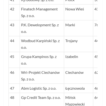
42
Finatech Management
Nowa Wieś
43
Sp. z o.o.
43
P.K. Dewelopment Sp. z
Marki
76
o.o.
44
Wodbud Karpiński Sp. z
Trojany
44
o.o.
45
Grupa Kampinos Sp. z
Izabelin
45
o.o.
46
Wri-Projekt Ciechanów
Ciechanów
62
Sp. z o.o.
47
Abm Logistic Sp. z o.o.
Łęcznowola
46
48
Gp Credit Team Sp. z o.o.
Mińsk
64
Mazowiecki