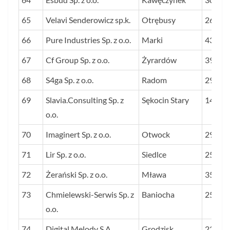
65
Velavi Senderowicz sp.k.
Otrębusy
26
66
Pure Industries Sp. z o.o.
Marki
43
67
Cf Group Sp. z o.o.
Żyrardów
39
68
S4ga Sp. z o.o.
Radom
29
69
Slavia.Consulting Sp. z
Sękocin Stary
143
o.o.
70
Imaginert Sp. z o.o.
Otwock
29
71
Lir Sp. z o.o.
Siedlce
25
72
Żerański Sp. z o.o.
Mława
35
73
Chmielewski-Serwis Sp. z
Baniocha
25
o.o.
74
Digital Melody S.A.
Grodzisk
23