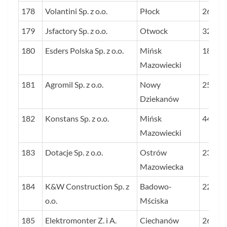
178
Volantini Sp. z o.o.
Płock
26
179
Jsfactory Sp. z o.o.
Otwock
32
180
Esders Polska Sp. z o.o.
Mińsk
18
Mazowiecki
181
Agromil Sp. z o.o.
Nowy
25
Dziekanów
182
Konstans Sp. z o.o.
Mińsk
44
Mazowiecki
183
Dotacje Sp. z o.o.
Ostrów
23
Mazowiecka
184
K&W Construction Sp. z
Badowo-
22
o.o.
Mściska
185
Elektromonter Z. i A.
Ciechanów
26