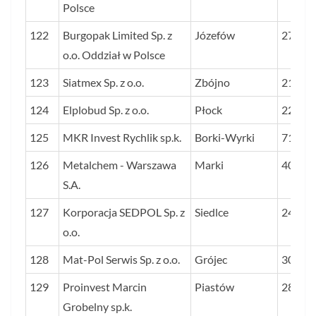
Polsce
122
Burgopak Limited Sp. z
Józefów
27
o.o. Oddział w Polsce
123
Siatmex Sp. z o.o.
Zbójno
21
124
Elplobud Sp. z o.o.
Płock
22
125
MKR Invest Rychlik sp.k.
Borki-Wyrki
71
126
Metalchem - Warszawa
Marki
40
S.A.
127
Korporacja SEDPOL Sp. z
Siedlce
24
o.o.
128
Mat-Pol Serwis Sp. z o.o.
Grójec
30
129
Proinvest Marcin
Piastów
28
Grobelny sp.k.