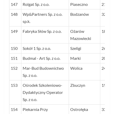
147
Rolgat Sp. z o.o.
Piaseczno
21
148
Wp&Partners Sp. z o.o.
Bodzanów
32
sp.k.
149
Fabryka Słów Sp. z o.o.
Ożarów
18
Mazowiecki
150
Sokół 1 Sp. z o.o.
Szeligi
26
151
Budmal - Art Sp. z o.o.
Marki
20
152
Mar-Bud Budownictwo
Wolica
24
Sp. z o.o.
153
Ośrodek Szkoleniowo-
Zbuczyn
19
Dydaktyczny Operator
Sp. z o.o.
154
Piekarnia Przy
Ostrołęka
33