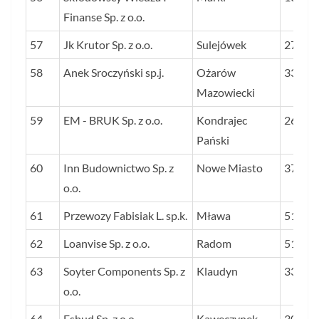
Finanse Sp. z o.o.
57
Jk Krutor Sp. z o.o.
Sulejówek
27
58
Anek Sroczyński sp.j.
Ożarów
33
Mazowiecki
59
EM - BRUK Sp. z o.o.
Kondrajec
26
Pański
60
Inn Budownictwo Sp. z
Nowe Miasto
37
o.o.
61
Przewozy Fabisiak L. sp.k.
Mława
51
62
Loanvise Sp. z o.o.
Radom
51
63
Soyter Components Sp. z
Klaudyn
33
o.o.
64
Esbud Sp. z o.o.
Kawęczynek
30