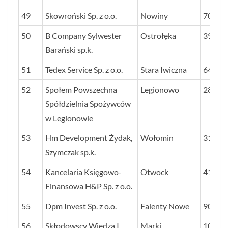
49
Skowroński Sp. z o.o.
Nowiny
70
50
B Company Sylwester
Ostrołęka
39
Barański sp.k.
51
Tedex Service Sp. z o.o.
Stara Iwiczna
64
52
Społem Powszechna
Legionowo
28
Spółdzielnia Spożywców
w Legionowie
53
Hm Development Żydak,
Wołomin
31
Szymczak sp.k.
54
Kancelaria Księgowo-
Otwock
41
Finansowa H&P Sp. z o.o.
55
Dpm Invest Sp. z o.o.
Falenty Nowe
90
56
Skłodowscy Wiedza I
Marki
107