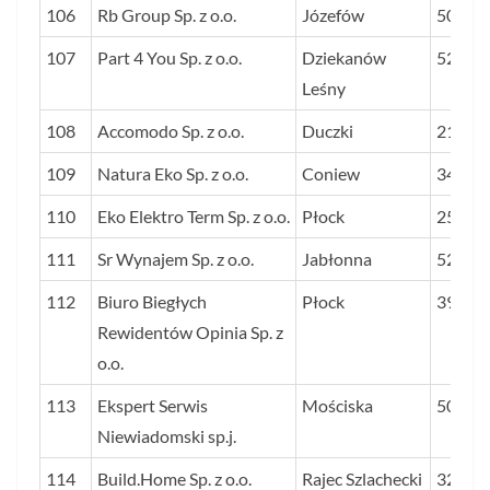
106
Rb Group Sp. z o.o.
Józefów
50
107
Part 4 You Sp. z o.o.
Dziekanów
52
Leśny
108
Accomodo Sp. z o.o.
Duczki
21
109
Natura Eko Sp. z o.o.
Coniew
34
110
Eko Elektro Term Sp. z o.o.
Płock
25
111
Sr Wynajem Sp. z o.o.
Jabłonna
52
112
Biuro Biegłych
Płock
39
Rewidentów Opinia Sp. z
o.o.
113
Ekspert Serwis
Mościska
50
Niewiadomski sp.j.
114
Build.Home Sp. z o.o.
Rajec Szlachecki
32