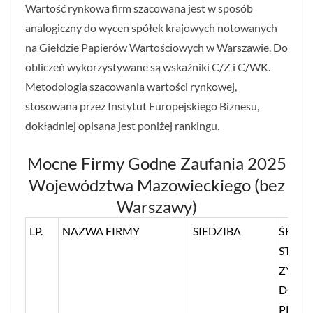
Wartość rynkowa firm szacowana jest w sposób
analogiczny do wycen spółek krajowych notowanych
na Giełdzie Papierów Wartościowych w Warszawie. Do
obliczeń wykorzystywane są wskaźniki C/Z i C/WK.
Metodologia szacowania wartości rynkowej,
stosowana przez Instytut Europejskiego Biznesu,
dokładniej opisana jest poniżej rankingu.
Mocne Firmy Godne Zaufania 2025
Województwa Mazowieckiego (bez
Warszawy)
LP.
NAZWA FIRMY
SIEDZIBA
ŚREDN
STOS
ZYSKU
DO
PRZY