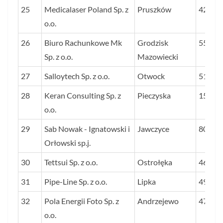
25
Medicalaser Poland Sp. z
Pruszków
42
o.o.
26
Biuro Rachunkowe Mk
Grodzisk
55
Sp. z o.o.
Mazowiecki
27
Salloytech Sp. z o.o.
Otwock
51
28
Keran Consulting Sp. z
Pieczyska
151
o.o.
29
Sab Nowak - Ignatowski i
Jawczyce
80
Orłowski sp.j.
30
Tettsui Sp. z o.o.
Ostrołęka
46
31
Pipe-Line Sp. z o.o.
Lipka
49
32
Pola Energii Foto Sp. z
Andrzejewo
47
o.o.