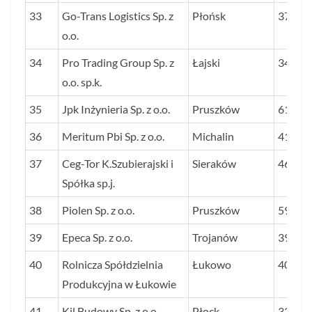
33
Go-Trans Logistics Sp. z
Płońsk
37
o.o.
34
Pro Trading Group Sp. z
Łajski
34
o.o. sp.k.
35
Jpk Inżynieria Sp. z o.o.
Pruszków
61
36
Meritum Pbi Sp. z o.o.
Michalin
41
37
Ceg-Tor K.Szubierajski i
Sieraków
46
Spółka sp.j.
38
Piolen Sp. z o.o.
Pruszków
59
39
Epeca Sp. z o.o.
Trojanów
39
40
Rolnicza Spółdzielnia
Łukowo
40
Produkcyjna w Łukowie
41
Kjl Budowy Sp. z o.o.
Płock
33