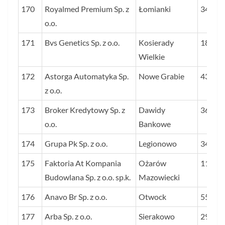
170
Royalmed Premium Sp. z
Łomianki
34
o.o.
171
Bvs Genetics Sp. z o.o.
Kosierady
18
Wielkie
172
Astorga Automatyka Sp.
Nowe Grabie
43
z o.o.
173
Broker Kredytowy Sp. z
Dawidy
36
o.o.
Bankowe
174
Grupa Pk Sp. z o.o.
Legionowo
34
175
Faktoria At Kompania
Ożarów
117
Budowlana Sp. z o.o. sp.k.
Mazowiecki
176
Anavo Br Sp. z o.o.
Otwock
55
177
Arba Sp. z o.o.
Sierakowo
29