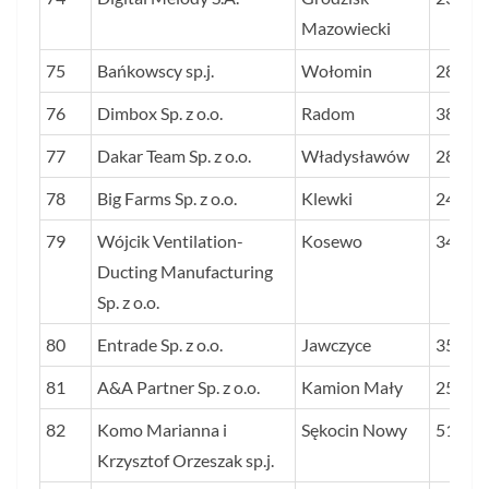
Mazowiecki
75
Bańkowscy sp.j.
Wołomin
28
76
Dimbox Sp. z o.o.
Radom
38
77
Dakar Team Sp. z o.o.
Władysławów
28
78
Big Farms Sp. z o.o.
Klewki
24
79
Wójcik Ventilation-
Kosewo
34
Ducting Manufacturing
Sp. z o.o.
80
Entrade Sp. z o.o.
Jawczyce
35
81
A&A Partner Sp. z o.o.
Kamion Mały
25
82
Komo Marianna i
Sękocin Nowy
51
Krzysztof Orzeszak sp.j.