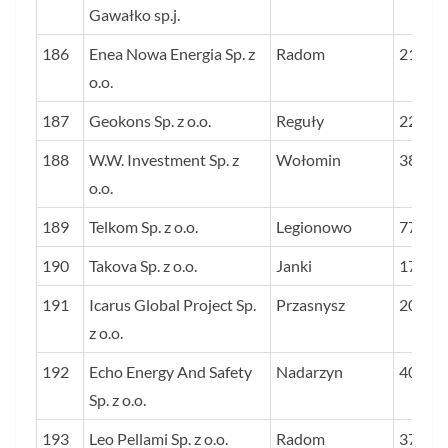
Gawałko sp.j.
186
Enea Nowa Energia Sp. z
Radom
21
o.o.
187
Geokons Sp. z o.o.
Reguły
22
188
W.W. Investment Sp. z
Wołomin
38
o.o.
189
Telkom Sp. z o.o.
Legionowo
77
190
Takova Sp. z o.o.
Janki
17
191
Icarus Global Project Sp.
Przasnysz
20
z o.o.
192
Echo Energy And Safety
Nadarzyn
40
Sp. z o.o.
193
Leo Pellami Sp. z o.o.
Radom
37