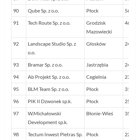
90
Qube Sp. z o.o.
Płock
56
91
Tech Route Sp. z o.o.
Grodzisk
46
Mazowiecki
92
Landscape Studio Sp. z
Głosków
24
o.o.
93
Bramar Sp. z o.o.
Jastrzębia
24
94
Ab Projekt Sp. z o.o.
Cegielnia
23
95
BLM Team Sp. z o.o.
Płock
31
96
PIK II Dzwonek sp.k.
Płock
25
97
W.Michałowski
Błonie-Wieś
35
Development sp.k.
98
Tectum Inwest Pietras Sp.
Płock
22