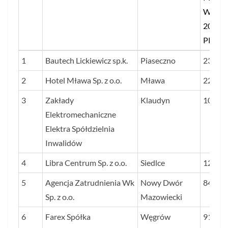
W LA
2023-
PROC.
LP.
NAZWA FIRMY
SIEDZIBA
ŚREDN
1
Bautech Lickiewicz sp.k.
Piaseczno
234
STOS
2
Hotel Mława Sp. z o.o.
Mława
225
ZYSKU
3
Zakłady
Klaudyn
DO
101
Elektromechaniczne
PRZY
Elektra Spółdzielnia
W LA
Inwalidów
2023-
PROC.
4
Libra Centrum Sp. z o.o.
Siedlce
128
5
Agencja Zatrudnienia Wk
Nowy Dwór
84
Sp. z o.o.
Mazowiecki
6
Farex Spółka
Węgrów
91