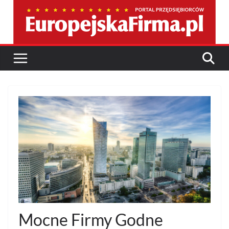
Przejdź
do
treści
Mocne Firmy Godne