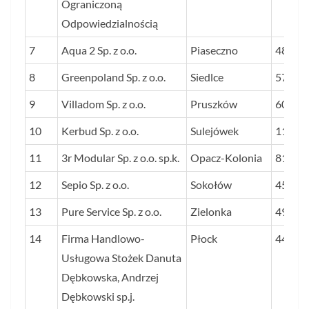
Ograniczoną
Odpowiedzialnością
7
Aqua 2 Sp. z o.o.
Piaseczno
48
8
Greenpoland Sp. z o.o.
Siedlce
57
9
Villadom Sp. z o.o.
Pruszków
60
10
Kerbud Sp. z o.o.
Sulejówek
114
11
3r Modular Sp. z o.o. sp.k.
Opacz-Kolonia
81
12
Sepio Sp. z o.o.
Sokołów
45
13
Pure Service Sp. z o.o.
Zielonka
49
14
Firma Handlowo-
Płock
44
Usługowa Stożek Danuta
Dębkowska, Andrzej
Dębkowski sp.j.