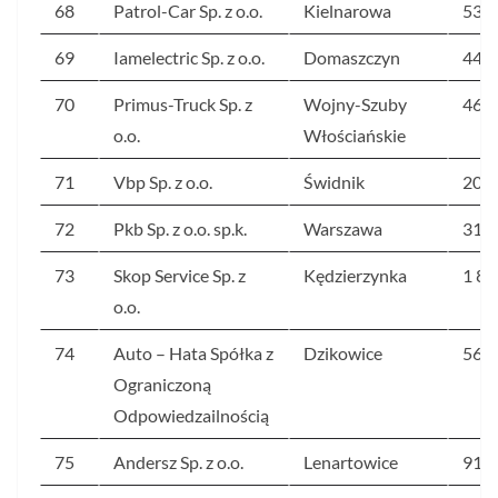
68
Patrol-Car Sp. z o.o.
Kielnarowa
53
69
Iamelectric Sp. z o.o.
Domaszczyn
449
70
Primus-Truck Sp. z
Wojny-Szuby
46
o.o.
Włościańskie
71
Vbp Sp. z o.o.
Świdnik
200
72
Pkb Sp. z o.o. sp.k.
Warszawa
311
73
Skop Service Sp. z
Kędzierzynka
1 88
o.o.
74
Auto – Hata Spółka z
Dzikowice
56
Ograniczoną
Odpowiedzailnością
75
Andersz Sp. z o.o.
Lenartowice
91