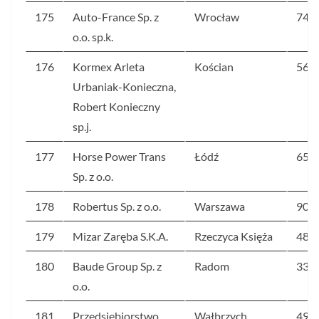
175
Auto-France Sp. z
Wrocław
74
o.o. sp.k.
176
Kormex Arleta
Kościan
56
Urbaniak-Konieczna,
Robert Konieczny
sp.j.
177
Horse Power Trans
Łódź
65
Sp. z o.o.
178
Robertus Sp. z o.o.
Warszawa
90
179
Mizar Zaręba S.K.A.
Rzeczyca Księża
48
180
Baude Group Sp. z
Radom
33
o.o.
181
Przedsiębiorstwo
Wałbrzych
49