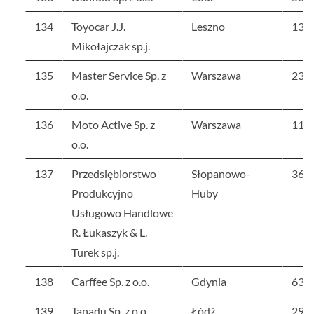
134
Toyocar J.J.
Leszno
13
Mikołajczak sp.j.
135
Master Service Sp. z
Warszawa
239
o.o.
136
Moto Active Sp. z
Warszawa
114
o.o.
137
Przedsiębiorstwo
Słopanowo-
36
Produkcyjno
Huby
Usługowo Handlowe
R. Łukaszyk & L.
Turek sp.j.
138
Carffee Sp. z o.o.
Gdynia
636
139
Tanadu Sp. z o.o.
Łódź
29