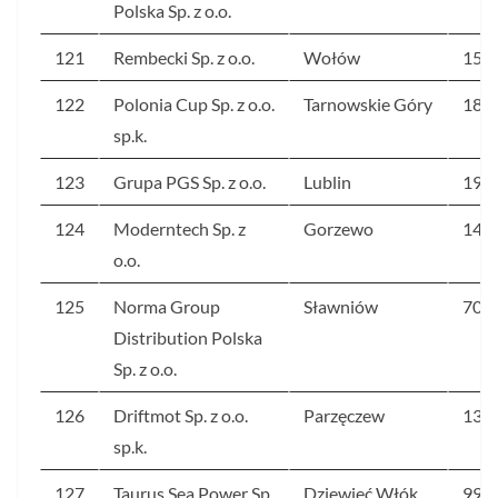
Polska Sp. z o.o.
121
Rembecki Sp. z o.o.
Wołów
153
122
Polonia Cup Sp. z o.o.
Tarnowskie Góry
186
sp.k.
123
Grupa PGS Sp. z o.o.
Lublin
19
124
Moderntech Sp. z
Gorzewo
140
o.o.
125
Norma Group
Sławniów
70
Distribution Polska
Sp. z o.o.
126
Driftmot Sp. z o.o.
Parzęczew
13
sp.k.
127
Taurus Sea Power Sp.
Dziewięć Włók
99