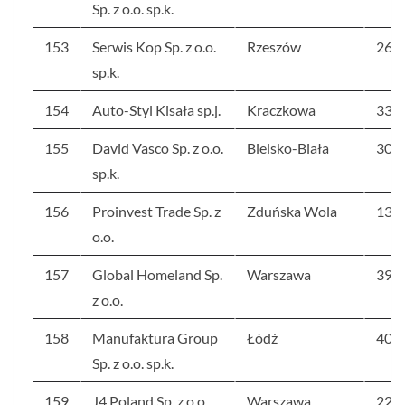
Sp. z o.o. sp.k.
153
Serwis Kop Sp. z o.o.
Rzeszów
26
sp.k.
154
Auto-Styl Kisała sp.j.
Kraczkowa
331
155
David Vasco Sp. z o.o.
Bielsko-Biała
30
sp.k.
156
Proinvest Trade Sp. z
Zduńska Wola
138
o.o.
157
Global Homeland Sp.
Warszawa
39
z o.o.
158
Manufaktura Group
Łódź
40
Sp. z o.o. sp.k.
159
J4 Poland Sp. z o.o.
Warszawa
222