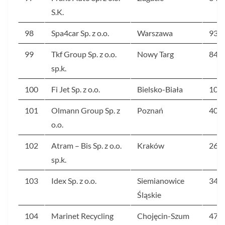
S.K.
98
Spa4car Sp. z o.o.
Warszawa
93
99
Tkf Group Sp. z o.o.
Nowy Targ
84
sp.k.
100
Fi Jet Sp. z o.o.
Bielsko-Biała
109
101
Olmann Group Sp. z
Poznań
408
o.o.
102
Atram – Bis Sp. z o.o.
Kraków
263
sp.k.
103
Idex Sp. z o.o.
Siemianowice
340
Śląskie
104
Marinet Recycling
Chojęcin-Szum
47