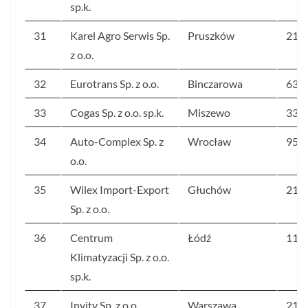
sp.k.
31
Karel Agro Serwis Sp.
Pruszków
216
z o.o.
32
Eurotrans Sp. z o.o.
Binczarowa
632
33
Cogas Sp. z o.o. sp.k.
Miszewo
333
34
Auto-Complex Sp. z
Wrocław
95
o.o.
35
Wilex Import-Export
Głuchów
21 2
Sp. z o.o.
36
Centrum
Łódź
119
Klimatyzacji Sp. z o.o.
sp.k.
37
Invity Sp. z o.o.
Warszawa
216