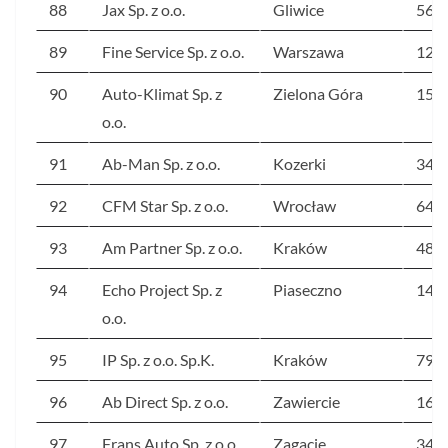
88
Jax Sp. z o.o.
Gliwice
561
89
Fine Service Sp. z o.o.
Warszawa
128
90
Auto-Klimat Sp. z
Zielona Góra
152
o.o.
91
Ab-Man Sp. z o.o.
Kozerki
345
92
CFM Star Sp. z o.o.
Wrocław
64
93
Am Partner Sp. z o.o.
Kraków
48
94
Echo Project Sp. z
Piaseczno
144
o.o.
95
IP Sp. z o.o. Sp.K.
Kraków
79
96
Ab Direct Sp. z o.o.
Zawiercie
165
97
Frans Auto Sp. z o.o.
Zagacie
34