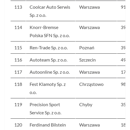
113
Coolcar Auto Serwis
Warszawa
919
Sp. z o.o.
114
Knorr-Bremse
Warszawa
39
Polska SFN Sp. z o.o.
115
Ren-Trade Sp. z o.o.
Poznań
395
116
Autoteam Sp. z o.o.
Szczecin
499
117
Autoonline Sp. z o.o.
Warszawa
17
118
Fest Klamoty Sp. z
Chrząstowo
98
o.o.
119
Precision Sport
Chyby
35
Service Sp. z o.o.
120
Ferdinand Bilstein
Warszawa
18