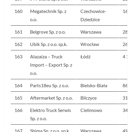
160
Megatechnik Sp. z
Czechowice-
16
o.o.
Dziedzice
161
Belgrove Sp. z o.o.
Warszawa
286
162
Ubik Sp. z o.o. sp.k.
Wrocław
26
163
Alazaiza – Truck
Łódź
4 10
Import – Export Sp. z
o.o.
164
Parts18eu Sp. z o.o.
Bielsko-Biała
86
165
Aftermarket Sp. z o.o.
Bilczyce
318
166
Elektro Truck Serwis
Cielimowo
345
Sp. z o.o.
167
Shima Sp. z o.o. sp.k.
Warszawa
49