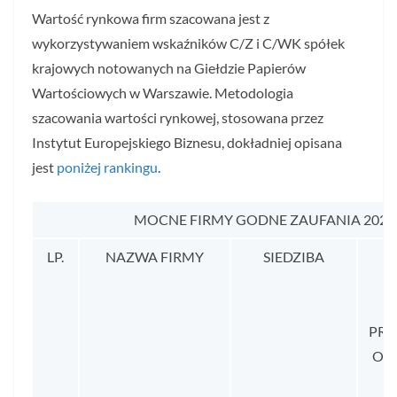
Wartość rynkowa firm szacowana jest z
wykorzystywaniem wskaźników C/Z i C/WK spółek
krajowych notowanych na Giełdzie Papierów
Wartościowych w Warszawie. Metodologia
szacowania wartości rynkowej, stosowana przez
Instytut Europejskiego Biznesu, dokładniej opisana
jest
poniżej rankingu
.
MOCNE FIRMY GODNE ZAUFANIA 202
LP.
NAZWA FIRMY
SIEDZIBA
Ś
D
PR
OD 
2