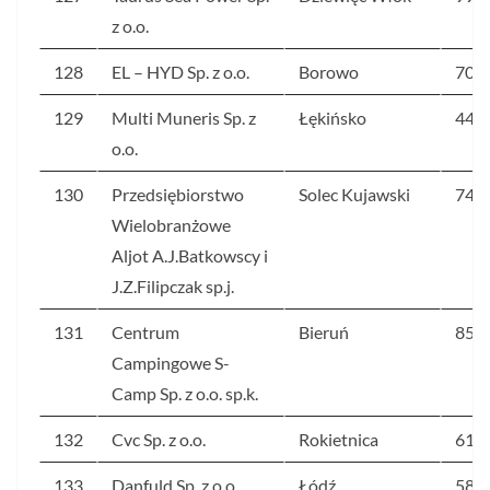
z o.o.
128
EL – HYD Sp. z o.o.
Borowo
70
129
Multi Muneris Sp. z
Łękińsko
44
o.o.
130
Przedsiębiorstwo
Solec Kujawski
74
Wielobranżowe
Aljot A.J.Batkowscy i
J.Z.Filipczak sp.j.
131
Centrum
Bieruń
85
Campingowe S-
Camp Sp. z o.o. sp.k.
132
Cvc Sp. z o.o.
Rokietnica
618
133
Danfuld Sp. z o.o.
Łódź
58