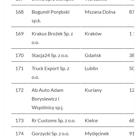
168
Bogumił Porębski
Mszana Dolna
87
sp.k.
169
Krakus Brożek Sp. z
Kraków
1 10
o.o.
170
Stacja24 Sp. z o.o.
Gdańsk
389
171
Truck Export Sp. z
Lublin
505
o.o.
172
Ab Auto Adam
Kuriany
12
Borysiewicz i
Wspólnicy sp.j.
173
Rr Customs Sp. z o.o.
Kielce
68 9
174
Gorzycki Sp. z o.o.
Myślęcinek
91