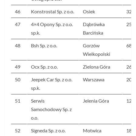
46
Konstrostal Sp. z o.o.
Osiek
329
47
4×4 Opony Sp. z o.o.
Dąbrówka
257
sp.k.
Barcińska
48
Bsh Sp. z o.o.
Gorzów
680
Wielkopolski
49
Ocx Sp. z o.o.
Zielona Góra
265
50
Jeepek Car Sp. z o.o.
Warszawa
208
sp.k.
51
Serwis
Jelenia Góra
127
Samochodowy Sp. z
o.o.
52
Signeda Sp. z o.o.
Motwica
186