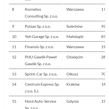
8
Kornelius
Warszawa
1 09
Consulting Sp. z o.o.
9
Polzax Sp. z o.o.
Sulechów
931
10
Yeti Garage Sp. z o.o.
Małobądz
876
11
Finansio Sp. z o.o.
Warszawa
19 4
12
PHU Gawlik Paweł
Oświęcim
285
Gawlik Sp. z o.o.
13
Sprint-Car Sp. z o.o.
Olkusz
709
14
Centrum Express Sp.
Kraków
146
z o.o. S.J.
15
Nord Auto-Service
Gdynia
154
Sp. z o.o.