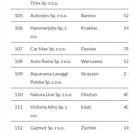
Tires Sp. z o.o.
105
Autoserv Sp. z o.o.
Banino
52
106
Hammerjobs Sp. z
Kraków
148
o.o.
107
Car Max Sp. z o.o.
Dynów
78
108
Auto Rama Sp. z o.o.
Warszawa
123
109
Aquarama Lavaggi
Straszyn
2 19
Polska Sp. z o.o.
110
Natura Line Sp. z o.o.
Olsztyn
400
111
Victoria Alho Sp. z
Łódź
40
o.o.
112
Gazmot Sp. z o.o.
Żychlin
149