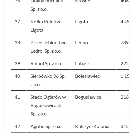
36
Dolina Ruchlinu
Krosno
406
Sp. z o.o.
37
Kółko Rolnicze
Ligota
4 454
Ligota
38
Przedsiębiorstwo
Ledno
789
Ledrol Sp. z o.o.
39
Rolpol Sp. z o.o.
Lubasz
222
40
Sierpówko 96 Sp.
Bolesławiec
1 153
z o.o.
41
Stado Ogierów w
Bogusławice
216
Bogusławicach
Sp. z o.o.
42
Agribo Sp. z o.o.
Kulczyn-Kolonia
815