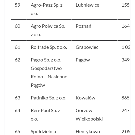
59
Agro-Pasz Sp. z
Lubniewice
155
o.o.
60
Agro Polwica Sp.
Poznań
164
z o.o.
61
Roltrade Sp. z o.o.
Grabowiec
1 037
62
Pagro Sp. z o.o.
Pągów
349
Gospodarstwo
Rolno – Nasienne
Pągów
63
Patiniko Sp. z o.o.
Kowalów
865
64
Ren-Paul Sp. z
Gorzów
247
o.o.
Wielkopolski
65
Spółdzielnia
Henrykowo
2 056