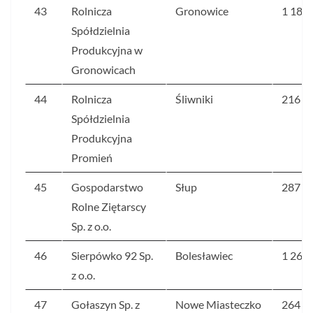
43
Rolnicza
Gronowice
1 186
Spółdzielnia
Produkcyjna w
Gronowicach
44
Rolnicza
Śliwniki
216
Spółdzielnia
Produkcyjna
Promień
45
Gospodarstwo
Słup
287
Rolne Ziętarscy
Sp. z o.o.
46
Sierpówko 92 Sp.
Bolesławiec
1 266
z o.o.
47
Gołaszyn Sp. z
Nowe Miasteczko
264