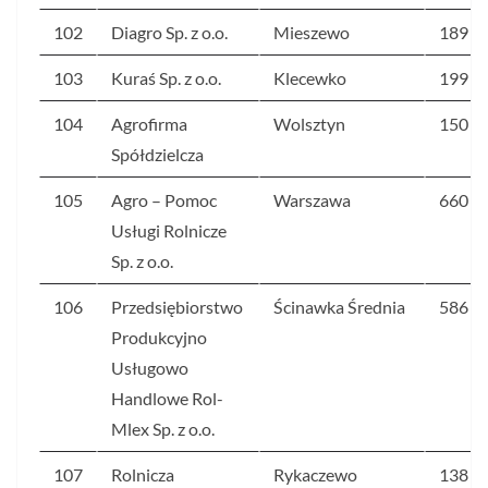
102
Diagro Sp. z o.o.
Mieszewo
189
103
Kuraś Sp. z o.o.
Klecewko
199
104
Agrofirma
Wolsztyn
150
Spółdzielcza
105
Agro – Pomoc
Warszawa
660
Usługi Rolnicze
Sp. z o.o.
106
Przedsiębiorstwo
Ścinawka Średnia
586
Produkcyjno
Usługowo
Handlowe Rol-
Mlex Sp. z o.o.
107
Rolnicza
Rykaczewo
138