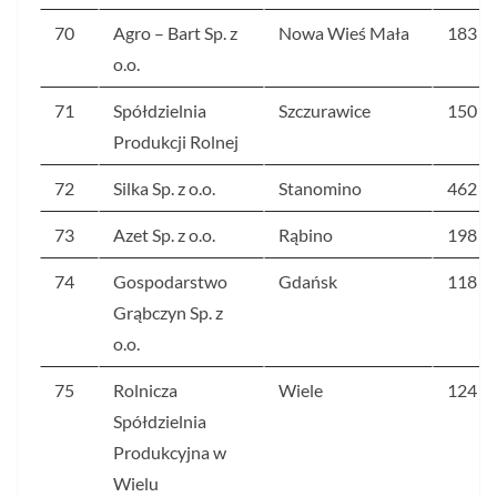
70
Agro – Bart Sp. z
Nowa Wieś Mała
183
o.o.
71
Spółdzielnia
Szczurawice
150
Produkcji Rolnej
72
Silka Sp. z o.o.
Stanomino
462
73
Azet Sp. z o.o.
Rąbino
198
74
Gospodarstwo
Gdańsk
118
Grąbczyn Sp. z
o.o.
75
Rolnicza
Wiele
124
Spółdzielnia
Produkcyjna w
Wielu