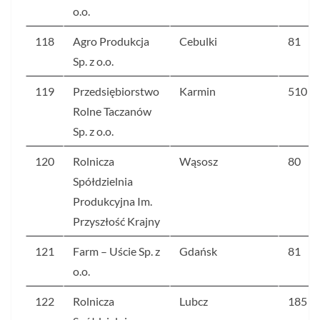
o.o.
118
Agro Produkcja
Cebulki
81
Sp. z o.o.
119
Przedsiębiorstwo
Karmin
510
Rolne Taczanów
Sp. z o.o.
120
Rolnicza
Wąsosz
80
Spółdzielnia
Produkcyjna Im.
Przyszłość Krajny
121
Farm – Uście Sp. z
Gdańsk
81
o.o.
122
Rolnicza
Lubcz
185