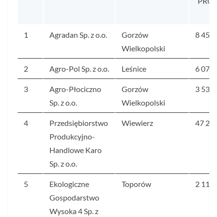
PRO
1
Agradan Sp. z o.o.
Gorzów
8 459
Wielkopolski
2
Agro-Pol Sp. z o.o.
Leśnice
6 071
3
Agro-Płociczno
Gorzów
3 532
Sp. z o.o.
Wielkopolski
4
Przedsiębiorstwo
Wiewierz
47 25
Produkcyjno-
Handlowe Karo
Sp. z o.o.
5
Ekologiczne
Toporów
2 111
Gospodarstwo
Wysoka 4 Sp. z