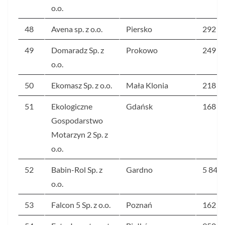
o.o.
48
Avena sp. z o.o.
Piersko
292
49
Domaradz Sp. z
Prokowo
249
o.o.
50
Ekomasz Sp. z o.o.
Mała Klonia
218
51
Ekologiczne
Gdańsk
168
Gospodarstwo
Motarzyn 2 Sp. z
o.o.
52
Babin-Rol Sp. z
Gardno
5 849
o.o.
53
Falcon 5 Sp. z o.o.
Poznań
162