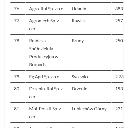
76
Agro-Rol Sp. z o.o.
Udanin
383
77
Agromech Sp. z
Rawicz
257
o.o.
78
Rolnicza
Bruny
250
Spółdzielnia
Produkcyjna w
Brunach
79
Fg Agri Sp. z o.o.
Sycewice
2 732
80
Drzenin-Rol Sp. z
Drzenin
193
o.o.
81
Mol-Pola II Sp. z
Lubiechów Górny
231
o.o.