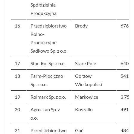
Spółdzielnia
Produkcyjna
16
Przedsiębiorstwo
Brody
676
Rolno-
Produkcyjne
Sadkowo Sp. z o.o.
17
Star-Rol Sp. z o.o.
Stare Pole
640
18
Farm-Płociczno
Gorzów
541
Sp. z o.o.
Wielkopolski
19
Rolmark Sp. z o.o.
Markowice
3 759
20
Agro-Lan Sp. z
Koszalin
491
o.o.
21
Przedsiębiorstwo
Gać
484