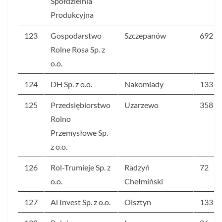
Spółdzielnia
Produkcyjna
123
Gospodarstwo
Szczepanów
692
Rolne Rosa Sp. z
o.o.
124
DH Sp. z o.o.
Nakomiady
133
125
Przedsiębiorstwo
Uzarzewo
358
Rolno
Przemysłowe Sp.
z o.o.
126
Rol-Trumieje Sp. z
Radzyń
72
o.o.
Chełmiński
127
Al Invest Sp. z o.o.
Olsztyn
133