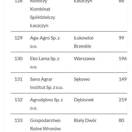
128
Rolniczy
Łaszczyn
86
Kombinat
Spółdzielczy
Łaszczyn
129
Aga-Agro Sp. z
Łukowice
99
o.o.
Brzeskie
130
Eko Lama Sp. z
Warszawa
596
o.o.
131
Sano Agrar
Sękowo
149
Institut Sp. z o.o.
132
Agrodębno Sp. z
Dębionek
219
o.o.
133
Gospodarstwo
Biały Dwór
80
Rolne Wronów