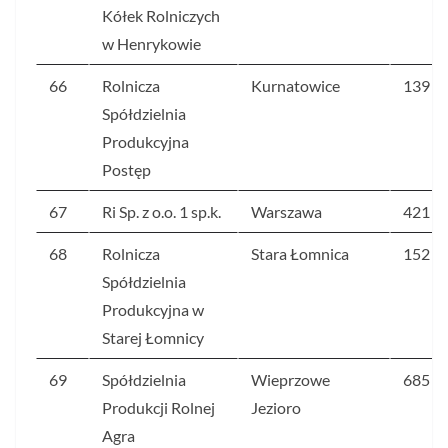
Kółek Rolniczych
w Henrykowie
66
Rolnicza
Kurnatowice
139
Spółdzielnia
Produkcyjna
Postęp
67
Ri Sp. z o.o. 1 sp.k.
Warszawa
421
68
Rolnicza
Stara Łomnica
152
Spółdzielnia
Produkcyjna w
Starej Łomnicy
69
Spółdzielnia
Wieprzowe
685
Produkcji Rolnej
Jezioro
Agra