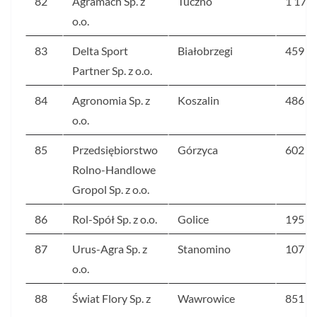
82
Agramach Sp. z
Tuczno
1 176
o.o.
83
Delta Sport
Białobrzegi
459
Partner Sp. z o.o.
84
Agronomia Sp. z
Koszalin
486
o.o.
85
Przedsiębiorstwo
Górzyca
602
Rolno-Handlowe
Gropol Sp. z o.o.
86
Rol-Spół Sp. z o.o.
Golice
195
87
Urus-Agra Sp. z
Stanomino
107
o.o.
88
Świat Flory Sp. z
Wawrowice
851