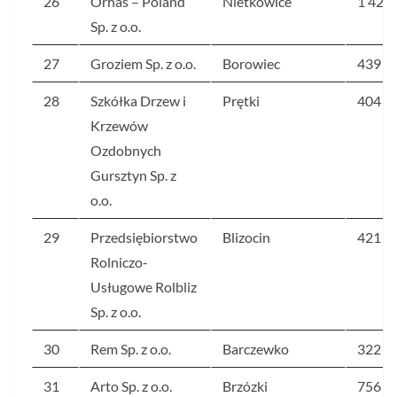
26
Orhas – Poland
Nietkowice
1 421
Sp. z o.o.
27
Groziem Sp. z o.o.
Borowiec
439
28
Szkółka Drzew i
Prętki
404
Krzewów
Ozdobnych
Gursztyn Sp. z
o.o.
29
Przedsiębiorstwo
Blizocin
421
Rolniczo-
Usługowe Rolbliz
Sp. z o.o.
30
Rem Sp. z o.o.
Barczewko
322
31
Arto Sp. z o.o.
Brzózki
756