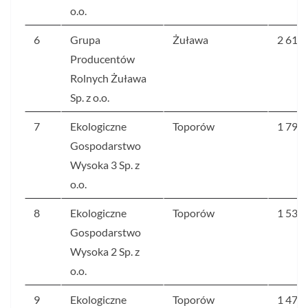
o.o.
6
Grupa
Żuława
2 617
Producentów
Rolnych Żuława
Sp. z o.o.
7
Ekologiczne
Toporów
1 792
Gospodarstwo
Wysoka 3 Sp. z
o.o.
8
Ekologiczne
Toporów
1 539
Gospodarstwo
Wysoka 2 Sp. z
o.o.
9
Ekologiczne
Toporów
1 473