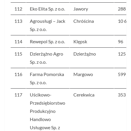
112
Eko Elita Sp. z o.o.
Jawory
288
113
Agrousługi – Jack
Chróścina
10 66
Sp. z o.o.
114
Rewepol Sp. z o.o.
Klępsk
96
115
Dzierżążno Agro
Dzierżążno
125
Sp. z o.o.
116
Farma Pomorska
Margowo
599
Sp. z o.o.
117
Uścikowo-
Cerekwica
353
Przedsiębiorstwo
Produkcyjno
Handlowo
Usługowe Sp. z