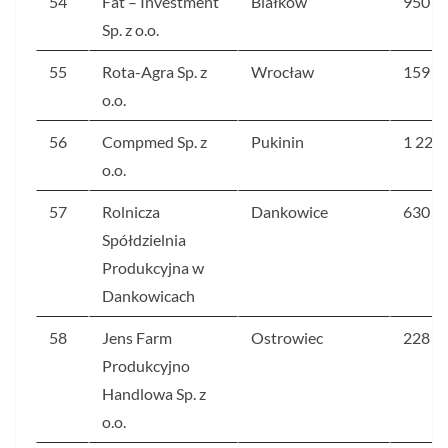
54
Fat – Investment
Białków
950
Sp. z o.o.
55
Rota-Agra Sp. z
Wrocław
159
o.o.
56
Compmed Sp. z
Pukinin
1 226
o.o.
57
Rolnicza
Dankowice
630
Spółdzielnia
Produkcyjna w
Dankowicach
58
Jens Farm
Ostrowiec
228
Produkcyjno
Handlowa Sp. z
o.o.