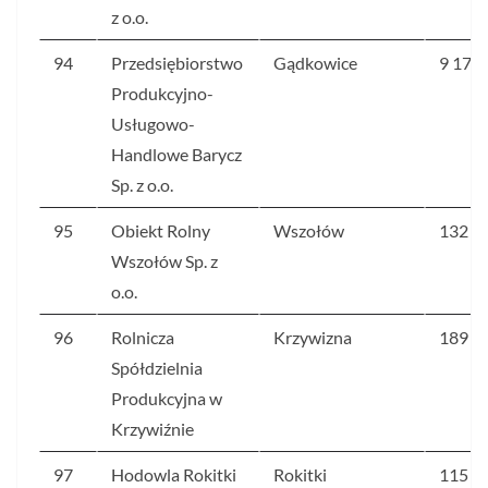
z o.o.
94
Przedsiębiorstwo
Gądkowice
9 177
Produkcyjno-
Usługowo-
Handlowe Barycz
Sp. z o.o.
95
Obiekt Rolny
Wszołów
132
Wszołów Sp. z
o.o.
96
Rolnicza
Krzywizna
189
Spółdzielnia
Produkcyjna w
Krzywiźnie
97
Hodowla Rokitki
Rokitki
115