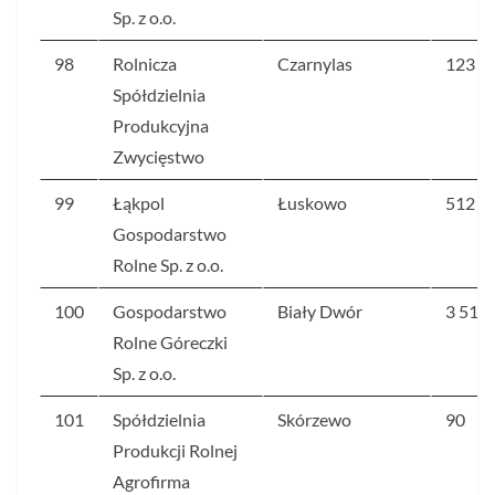
Sp. z o.o.
98
Rolnicza
Czarnylas
123
Spółdzielnia
Produkcyjna
Zwycięstwo
99
Łąkpol
Łuskowo
512
Gospodarstwo
Rolne Sp. z o.o.
100
Gospodarstwo
Biały Dwór
3 510
Rolne Góreczki
Sp. z o.o.
101
Spółdzielnia
Skórzewo
90
Produkcji Rolnej
Agrofirma