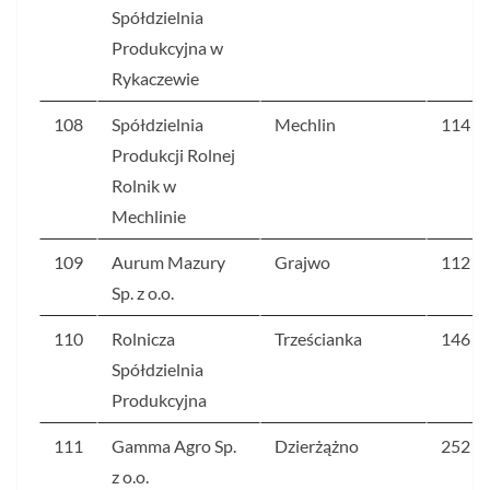
Spółdzielnia
Produkcyjna w
Rykaczewie
108
Spółdzielnia
Mechlin
114
Produkcji Rolnej
Rolnik w
Mechlinie
109
Aurum Mazury
Grajwo
112
Sp. z o.o.
110
Rolnicza
Trześcianka
146
Spółdzielnia
Produkcyjna
111
Gamma Agro Sp.
Dzierżążno
252
z o.o.