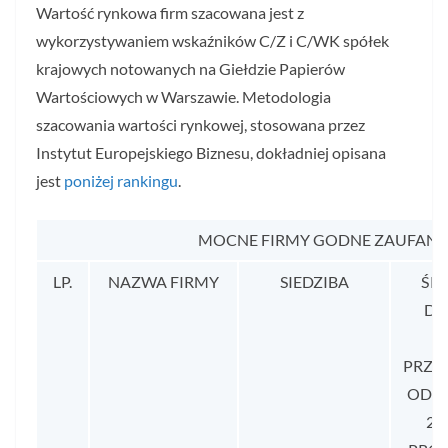
Wartość rynkowa firm szacowana jest z
wykorzystywaniem wskaźników C/Z i C/WK spółek
krajowych notowanych na Giełdzie Papierów
Wartościowych w Warszawie. Metodologia
szacowania wartości rynkowej, stosowana przez
Instytut Europejskiego Biznesu, dokładniej opisana
jest
poniżej rankingu
.
MOCNE FIRMY GODNE ZAUFANIA
LP.
NAZWA FIRMY
SIEDZIBA
ŚRE
DY
Z
PRZ
OD 2
20