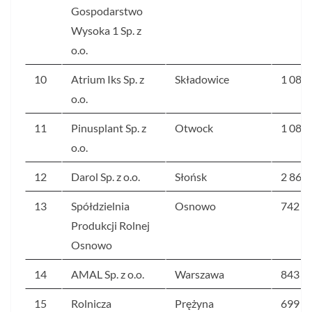
Gospodarstwo
Wysoka 1 Sp. z
o.o.
10
Atrium Iks Sp. z
Składowice
1 086
o.o.
11
Pinusplant Sp. z
Otwock
1 082
o.o.
12
Darol Sp. z o.o.
Słońsk
2 865
13
Spółdzielnia
Osnowo
742
Produkcji Rolnej
Osnowo
14
AMAL Sp. z o.o.
Warszawa
843
15
Rolnicza
Prężyna
699