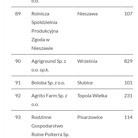
o.o.
89
Rolnicza
Nieszawa
107
Spółdzielnia
Produkcyjna
Zgoda w
Nieszawie
90
Agriground Sp. z
Września
829
o.o. sp.k.
91
Boloba Sp. z o.o.
Słubice
101
92
Agrito Farm Sp. z
Topola Wielka
231
o.o.
93
Rodzinne
Pisarzowice
114
Gospodarstwo
Rolne Polterra Sp.