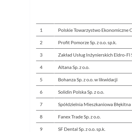
1
Polskie Towarzystwo Ekonomiczne 
2
Profit Pomorze Sp. z o.o. sp.k.
3
Zakład Usług Inżynierskich Eldro-Fl S
4
Altana Sp. z o.o.
5
Bohanza Sp. z o.o. w likwidacji
6
Solidin Polska Sp. z o.o.
7
Spółdzielnia Mieszkaniowa Błękitna 
8
Fanex Trade Sp. z o.o.
9
SF Dental Sp. z o.o. sp.k.