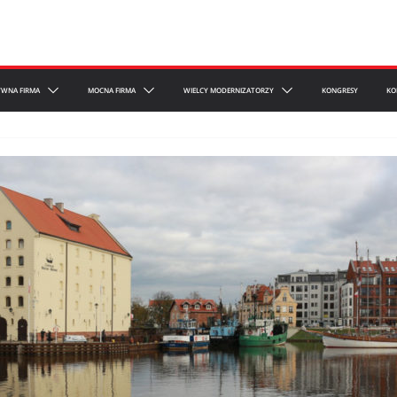
YWNA FIRMA
MOCNA FIRMA
WIELCY MODERNIZATORZY
KONGRESY
KO