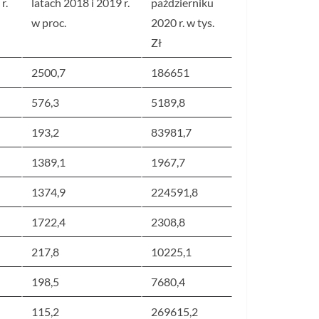
r.
latach 2018 i 2019 r.
październiku
w proc.
2020 r. w tys.
Zł
2500,7
186651
576,3
5189,8
193,2
83981,7
1389,1
1967,7
1374,9
224591,8
1722,4
2308,8
217,8
10225,1
198,5
7680,4
115,2
269615,2