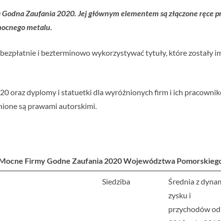
Godna Zaufania 2020. Jej głównym elementem są złączone ręce p
mocnego metalu.
zpłatnie i bezterminowo wykorzystywać tytuły, które zostały im
 oraz dyplomy i statuetki dla wyróżnionych firm i ich pracownik
nione są prawami autorskimi.
Mocne Firmy Godne Zaufania 2020 Województwa Pomorskieg
Siedziba
Średnia z dyna
zysku i
przychodów od