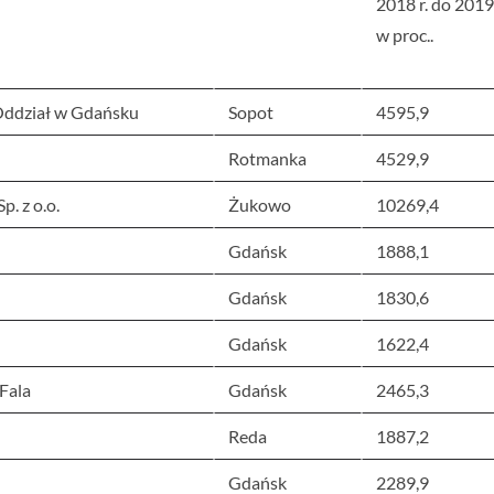
2018 r. do 2019 
w proc..
Oddział w Gdańsku
Sopot
4595,9
Rotmanka
4529,9
p. z o.o.
Żukowo
10269,4
Gdańsk
1888,1
Gdańsk
1830,6
Gdańsk
1622,4
Fala
Gdańsk
2465,3
Reda
1887,2
Gdańsk
2289,9