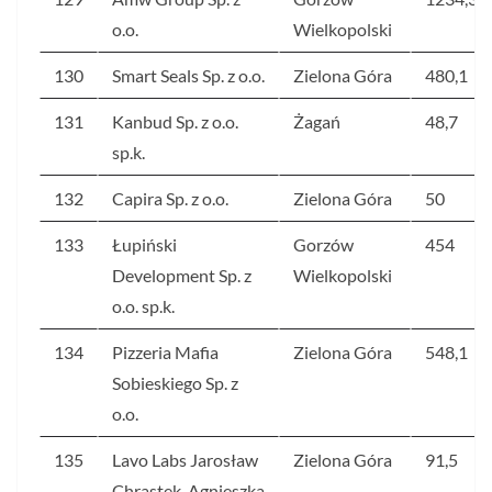
o.o.
Wielkopolski
130
Smart Seals Sp. z o.o.
Zielona Góra
480,1
131
Kanbud Sp. z o.o.
Żagań
48,7
sp.k.
132
Capira Sp. z o.o.
Zielona Góra
50
133
Łupiński
Gorzów
454
Development Sp. z
Wielkopolski
o.o. sp.k.
134
Pizzeria Mafia
Zielona Góra
548,1
Sobieskiego Sp. z
o.o.
135
Lavo Labs Jarosław
Zielona Góra
91,5
Chrastek, Agnieszka