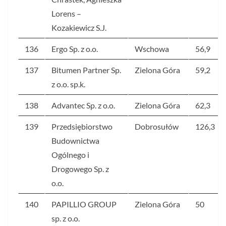
Lorens –
Kozakiewicz S.J.
136
Ergo Sp. z o.o.
Wschowa
56,9
137
Bitumen Partner Sp.
Zielona Góra
59,2
z o.o. sp.k.
138
Advantec Sp. z o.o.
Zielona Góra
62,3
139
Przedsiębiorstwo
Dobrosułów
126,3
Budownictwa
Ogólnego i
Drogowego Sp. z
o.o.
140
PAPILLIO GROUP
Zielona Góra
50
sp. z o.o.