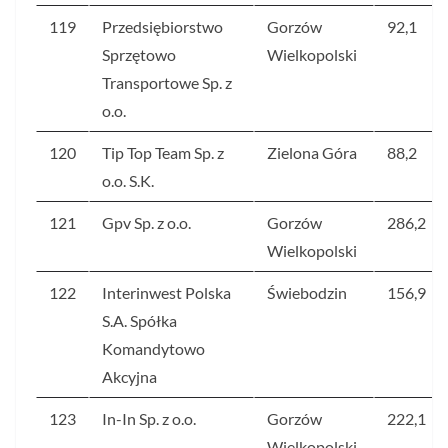
119
Przedsiębiorstwo
Gorzów
92,1
Sprzętowo
Wielkopolski
Transportowe Sp. z
o.o.
120
Tip Top Team Sp. z
Zielona Góra
88,2
o.o. S.K.
121
Gpv Sp. z o.o.
Gorzów
286,2
Wielkopolski
122
Interinwest Polska
Świebodzin
156,9
S.A. Spółka
Komandytowo
Akcyjna
123
In-In Sp. z o.o.
Gorzów
222,1
Wielkopolski