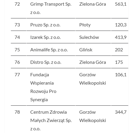
72
Grimp Transport Sp.
Zielona Góra
563,1
z o.o.
73
Pruzo Sp. z o.o.
Płoty
120,3
74
Izarek Sp. z o.o.
Sulechów
413,9
75
Animalife Sp. z o.o.
Glińsk
202
76
Distro Sp. z o.o.
Zielona Góra
175
77
Fundacja
Gorzów
106,1
Wspierania
Wielkopolski
Rozwoju Pro
Synergia
78
Centrum Zdrowia
Gorzów
344,7
Małych Zwierząt Sp.
Wielkopolski
z o.o.