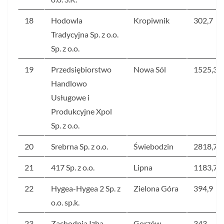
18
Hodowla
Kropiwnik
302,7
Tradycyjna Sp. z o.o.
Sp. z o.o.
19
Przedsiębiorstwo
Nowa Sól
1525,3
Handlowo
Usługowe i
Produkcyjne Xpol
Sp. z o.o.
20
Srebrna Sp. z o.o.
Świebodzin
2818,7
21
417 Sp. z o.o.
Lipna
1183,7
22
Hygea-Hygea 2 Sp. z
Zielona Góra
394,9
o.o. sp.k.
23
Zachodnia Izba
Gorzów
343