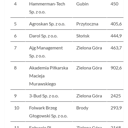
4
Hammerman-Tech
Gubin
450
Sp. z o.o.
5
Agroskan Sp. z o.o.
Przytoczna
405,6
6
Darol Sp. z o.o.
Słońsk
444,9
7
Ajg Management
Zielona Góra
463,7
Sp. z o.o.
8
Akademia Piłkarska
Zielona Góra
902,6
Macieja
Murawskiego
9
3-Bud Sp. z o.o.
Zielona Góra
2425
10
Folwark Brzeg
Brody
293,9
Głogowski Sp. z o.o.
11
Eobuwie.Pl
Zielona Góra
2168