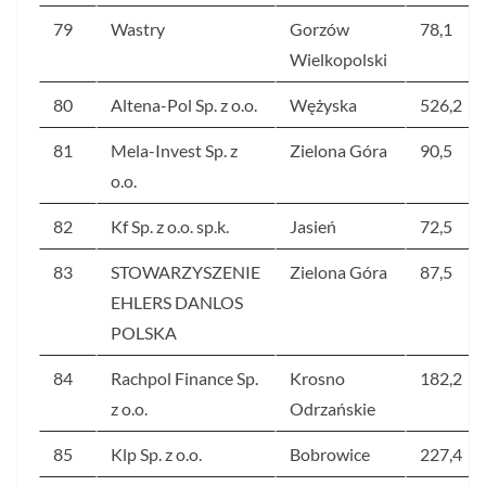
79
Wastry
Gorzów
78,1
Wielkopolski
80
Altena-Pol Sp. z o.o.
Wężyska
526,2
81
Mela-Invest Sp. z
Zielona Góra
90,5
o.o.
82
Kf Sp. z o.o. sp.k.
Jasień
72,5
83
STOWARZYSZENIE
Zielona Góra
87,5
EHLERS DANLOS
POLSKA
84
Rachpol Finance Sp.
Krosno
182,2
z o.o.
Odrzańskie
85
Klp Sp. z o.o.
Bobrowice
227,4