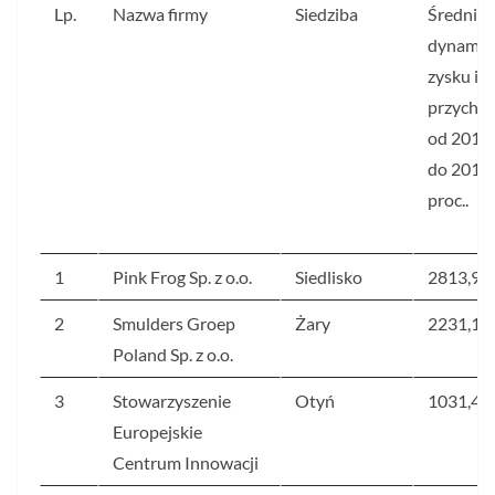
Lp.
Nazwa firmy
Siedziba
Średnia 
dynamik
zysku i
przycho
od 2018 
do 2019 
proc..
1
Pink Frog Sp. z o.o.
Siedlisko
2813,9
2
Smulders Groep
Żary
2231,1
Poland Sp. z o.o.
3
Stowarzyszenie
Otyń
1031,4
Europejskie
Centrum Innowacji