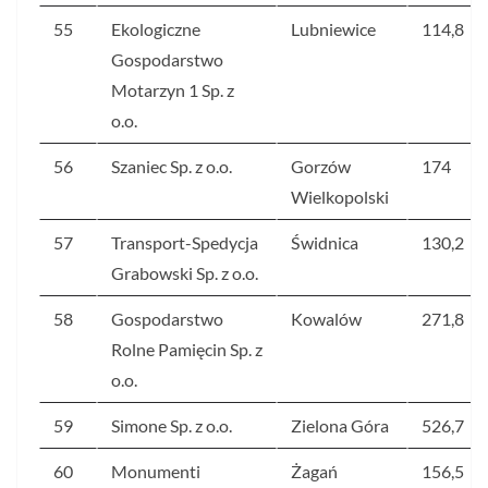
55
Ekologiczne
Lubniewice
114,8
Gospodarstwo
Motarzyn 1 Sp. z
o.o.
56
Szaniec Sp. z o.o.
Gorzów
174
Wielkopolski
57
Transport-Spedycja
Świdnica
130,2
Grabowski Sp. z o.o.
58
Gospodarstwo
Kowalów
271,8
Rolne Pamięcin Sp. z
o.o.
59
Simone Sp. z o.o.
Zielona Góra
526,7
60
Monumenti
Żagań
156,5