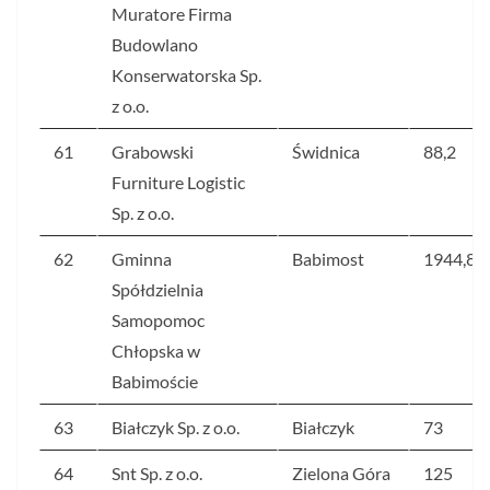
Muratore Firma
Budowlano
Konserwatorska Sp.
z o.o.
61
Grabowski
Świdnica
88,2
Furniture Logistic
Sp. z o.o.
62
Gminna
Babimost
1944,8
Spółdzielnia
Samopomoc
Chłopska w
Babimoście
63
Białczyk Sp. z o.o.
Białczyk
73
64
Snt Sp. z o.o.
Zielona Góra
125