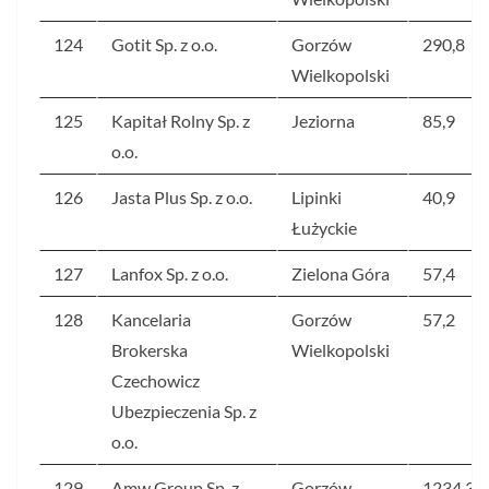
124
Gotit Sp. z o.o.
Gorzów
290,8
Wielkopolski
125
Kapitał Rolny Sp. z
Jeziorna
85,9
o.o.
126
Jasta Plus Sp. z o.o.
Lipinki
40,9
Łużyckie
127
Lanfox Sp. z o.o.
Zielona Góra
57,4
128
Kancelaria
Gorzów
57,2
Brokerska
Wielkopolski
Czechowicz
Ubezpieczenia Sp. z
o.o.
129
Amw Group Sp. z
Gorzów
1234,3