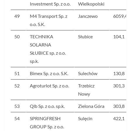
Investment Sp. z o.o.
Wielkopolski
49
M4 Transport Sp. z
Janczewo
6059,4
o.o. S.K.
50
TECHNIKA
Słubice
104,1
SOLARNA
SŁUBICE sp. z o.o.
sp.k.
51
Bimex Sp. z o.o. S.K.
Sulechów
130,8
52
Agroturlot Sp. z o.o.
Trzebicz
301,3
Nowy
53
Qlb Sp. z o.o. sp.k.
Zielona Góra
303,8
54
SPRINGFRESH
Sulęcin
422,1
GROUP Sp. z o.o.