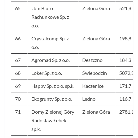
65
Jbm Biuro
Zielona Góra
521,8
Rachunkowe Sp. z
o.o.
66
Crystalcomp Sp. z
Zielona Góra
198,8
o.o.
67
Agromad Sp. z o.o.
Deszczno
184,3
68
Loker Sp. z o.o.
Świebodzin
5072,3
69
Happy Sp. z o.o. sp.k.
Kaczenice
171,7
70
Ekogrunty Sp. z o.o.
Ledno
116,7
71
Domy Zielonej Góry
Zielona Góra
2781,1
Radosław Łebek
sp.k.