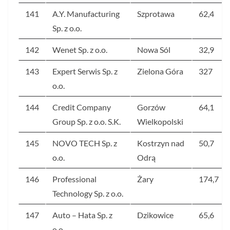
141
A.Y. Manufacturing
Szprotawa
62,4
Sp. z o.o.
142
Wenet Sp. z o.o.
Nowa Sól
32,9
143
Expert Serwis Sp. z
Zielona Góra
327
o.o.
144
Credit Company
Gorzów
64,1
Group Sp. z o.o. S.K.
Wielkopolski
145
NOVO TECH Sp. z
Kostrzyn nad
50,7
o.o.
Odrą
146
Professional
Żary
174,7
Technology Sp. z o.o.
147
Auto – Hata Sp. z
Dzikowice
65,6
o.o.