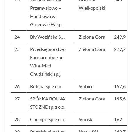
Przemysłowo –
Wielkopolski
Handlowa w
Gorzowie Wlkp.
24
Blv Wozińska S.J.
Zielona Góra
249,9
25
Przedsiębiorstwo
Zielona Góra
277,7
Farmaceutyczne
Wita-Med
Chudziński sp.j.
26
Boloba Sp. z o.o.
Słubice
157,6
27
SPÓŁKA ROLNA
Zielona Góra
195,6
STOŻNE sp. z o.o.
28
Chempo Sp. z o.o.
Słońsk
162
29
Przedsiębiorstwo
Nowa Sól
362,7