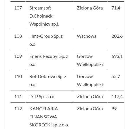
107
Streamsoft
Zielona Góra
71,4
D.Chojnacki i
Wspólnicy sp.j.
108
Hmt-Group Sp. z
Wschowa
202,6
o.o.
109
Eneris Recupyl Sp. z
Gorzów
693,1
o.o.
Wielkopolski
110
Rol-Dobrowo Sp. z
Gorzów
55,7
o.o.
Wielkopolski
111
DTP Sp. z o.o.
Zielona Góra
117,4
112
KANCELARIA
Zielona Góra
99
FINANSOWA
SKORECKI sp. z o.o.