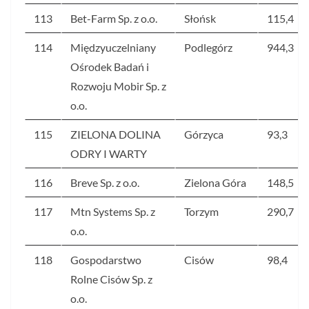
113
Bet-Farm Sp. z o.o.
Słońsk
115,4
114
Międzyuczelniany
Podlegórz
944,3
Ośrodek Badań i
Rozwoju Mobir Sp. z
o.o.
115
ZIELONA DOLINA
Górzyca
93,3
ODRY I WARTY
116
Breve Sp. z o.o.
Zielona Góra
148,5
117
Mtn Systems Sp. z
Torzym
290,7
o.o.
118
Gospodarstwo
Cisów
98,4
Rolne Cisów Sp. z
o.o.