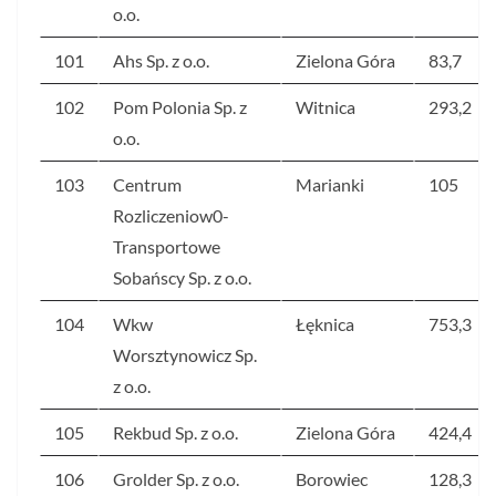
o.o.
101
Ahs Sp. z o.o.
Zielona Góra
83,7
102
Pom Polonia Sp. z
Witnica
293,2
o.o.
103
Centrum
Marianki
105
Rozliczeniow0-
Transportowe
Sobańscy Sp. z o.o.
104
Wkw
Łęknica
753,3
Worsztynowicz Sp.
z o.o.
105
Rekbud Sp. z o.o.
Zielona Góra
424,4
106
Grolder Sp. z o.o.
Borowiec
128,3