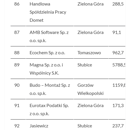
86
Handlowa
Zielona Góra
288,5
Spółdzielnia Pracy
Domet
87
AMB Software Sp. z
Zielona Góra
91,1
o.o. sp.k.
88
Ecochem Sp. z o.o.
Tomaszowo
962,7
89
Magna Sp. z o.o. i
Słubice
5788,5
Wspólnicy S.K.
90
Budo – Montaż Sp. z
Gorzów
1159,8
o.o. sp.k.
Wielkopolski
91
Eurotax Podatki Sp.
Zielona Góra
171,3
z o.o. sp.k.
92
Jasiewicz
Słubice
237,7