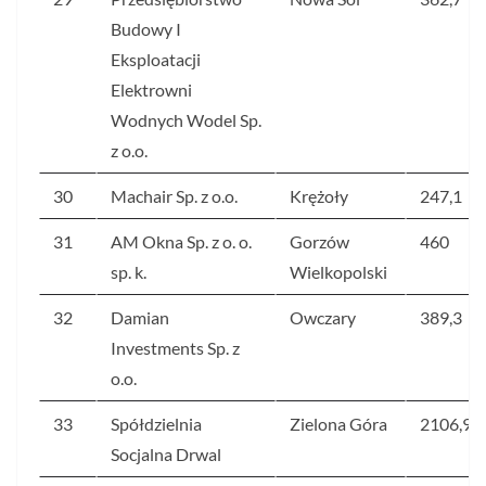
Budowy I
Eksploatacji
Elektrowni
Wodnych Wodel Sp.
z o.o.
30
Machair Sp. z o.o.
Krężoły
247,1
31
AM Okna Sp. z o. o.
Gorzów
460
sp. k.
Wielkopolski
32
Damian
Owczary
389,3
Investments Sp. z
o.o.
33
Spółdzielnia
Zielona Góra
2106,9
Socjalna Drwal