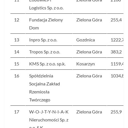
Logistics Sp. z o.o.
12
Fundacja Zielony
Zielona Góra
255,4
Dom
13
Inpro Sp. z o.o.
Gozdnica
1222,7
14
Tropos Sp. z o.o.
Zielona Góra
383,2
15
KMS Sp. z o.o. sp.k.
Kosarzyn
1159,4
16
Spółdzielnia
Zielona Góra
1034,8
Socjalna Zakład
Rzemiosła
Twórczego
17
W-O-J-T-Y-N-I-A-K
Zielona Góra
255,9
Nieruchomości Sp. z
o.o. S.K.