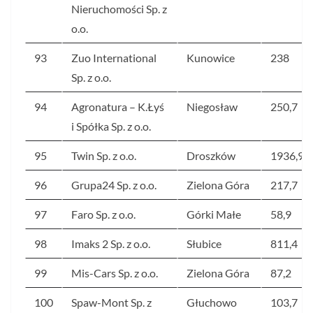
Nieruchomości Sp. z
o.o.
93
Zuo International
Kunowice
238
Sp. z o.o.
94
Agronatura – K.Łyś
Niegosław
250,7
i Spółka Sp. z o.o.
95
Twin Sp. z o.o.
Droszków
1936,9
96
Grupa24 Sp. z o.o.
Zielona Góra
217,7
97
Faro Sp. z o.o.
Górki Małe
58,9
98
Imaks 2 Sp. z o.o.
Słubice
811,4
99
Mis-Cars Sp. z o.o.
Zielona Góra
87,2
100
Spaw-Mont Sp. z
Głuchowo
103,7