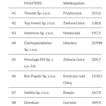
FIGHTERS
Wielkopolski
41
Tresmb Sp. z o.o.
Przytoczna
311,6
42
Top Invest Sp. z o.o.
Zielona Góra
138,8
43
Interinox Sp. z o.o.
Niedoradz
597,5
44
Dachspezialisten
Nieciecz
31998
Sp. z o.o.
45
Montage MS Sp. z
Zielona Góra
209,7
o.o. S.K.
46
Rol-Papier Sp. z o.o.
Kostrzyn nad
1550,9
Odrą
47
Nellita Sp. z o.o.
Rzepin
167,9
48
Dombud
Gorzów
349,9