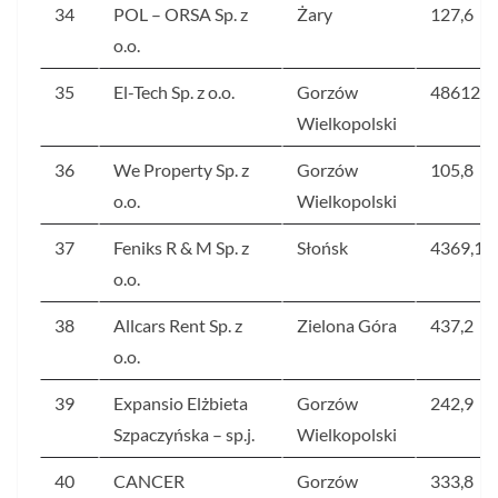
34
POL – ORSA Sp. z
Żary
127,6
o.o.
35
El-Tech Sp. z o.o.
Gorzów
48612,5
Wielkopolski
36
We Property Sp. z
Gorzów
105,8
o.o.
Wielkopolski
37
Feniks R & M Sp. z
Słońsk
4369,1
o.o.
38
Allcars Rent Sp. z
Zielona Góra
437,2
o.o.
39
Expansio Elżbieta
Gorzów
242,9
Szpaczyńska – sp.j.
Wielkopolski
40
CANCER
Gorzów
333,8