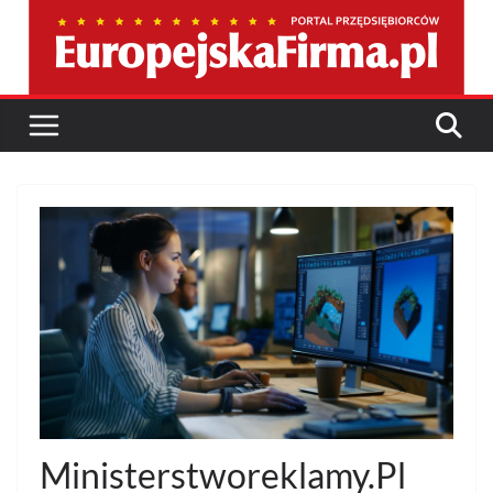
Przejdź
do
treści
Ministerstworeklamy.Pl