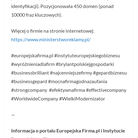
identyfikacji). Pozycjonowała 450 domen (ponad
10000 fraz kluczowych).
Więcej o firmie na stronie internetowej:
https://www.ministerstworeklamy.pl/
#europejskafirma.pl #instytuteuropejskiegobiznesu
#wyróżnieniadlafirm #brylantpolskiejgospodarki
#businessbrilliant #najcenniejszefirmy #gepardbiznesu
#businessgepard #mocnafirmagodnazaufania
#strongcompany #efektywnafirma #effectivecompany
#WorldwideCompany #WielkiModernizator
—
Informacja o portalu Europejska Firma.pl i Instytucie