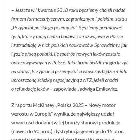
–
Jeszcze w I kwartale 2018 roku będziemy chcieli nadać
firmom farmaceutycznym, zagranicznym i polskim, status
„Przyjaciół polskiego przemysłu”. Będziemy premiować
tych, którzy mają centra badawczo-rozwojowe w Polsce
i zatrudniają w nich polskich naukowców. Sprawdzimy, jak
i gdzie płacą podatki, ile spośród nowych leków zostało
opracowywanych w Polsce. Taka firma będzie mogła liczyć
na status „Przyjaciela przemysłu”, a wówczas będzie miała
uproszczoną ścieżkę negocjacyjną z NFZ, jeżeli chodzi
o refundację leków
– zapowiada Jadwiga Emilewicz.
Z raportu McKinsey „Polska 2025 – Nowy motor
wzrostu w Europie” wynika, że największy udział
w wartości dodanej w tej branży stanowi produkcja
(nawet do 90 proc.), dystrybucja generuje do 15 proc.
wartości sektora (handel detaliczny i hurtowy), a