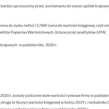
b bardzo uproszczony przez porównaniu do wycen spółek krajowy
ena do zysku netto) i C/WK (cena do wartości księgowej, czyli ce
iełdzie Papierów Wartościowych, liczone przez analityków GPW.
k krajowych w październiku 2020 r.
20 r. zostały policzone dwie wartości rynkowe firmy w październ
 a druga to iloczyn wartości księgowej w końcu 2019 r. i wskaźnika
cowana wartość rynkowa firmy w październiku 2020 r.