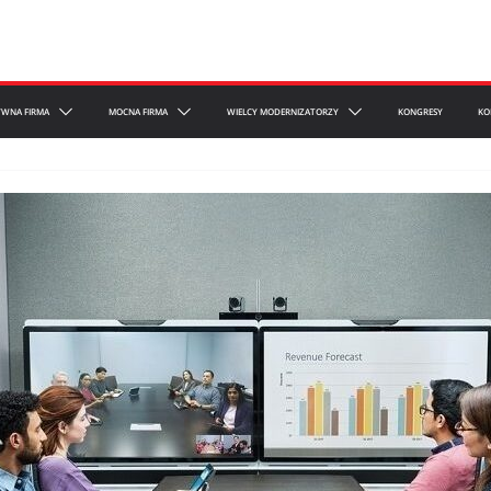
YWNA FIRMA
MOCNA FIRMA
WIELCY MODERNIZATORZY
KONGRESY
KO