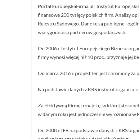
Portal EuropejskaFirma.pl i Instytut Europejsk
finansowe 200 tysięcy polskich firm. Analizy o
Rejestru Sądowego. Dane te są publiczne i ogól
wiarygodności partnerów gospodarczych.
Od 2006 r. Instytut Europejskiego Biznesu orga
firmy wynosi więcej niż 10 proc., przyznaje jej 
Od marca 2016 r. projekt ten jest chroniony z
Na podstawie danych z KRS instytut organizuje
Za Efektywną Firmę uznaje tę, w której stosune
w danym roku jest jednocześnie wyróżniona w 
Od 2008 r. IEB na podstawie danych z KRS organ
według jego szacunków więcej niż 10 mln zł.