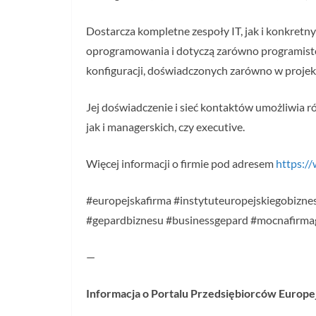
Dostarcza kompletne zespoły IT, jak i konkretny
oprogramowania i dotyczą zarówno programistów
konfiguracji, doświadczonych zarówno w projek
Jej doświadczenie i sieć kontaktów umożliwia r
jak i managerskich, czy executive.
Więcej informacji o firmie pod adresem
https:/
#europejskafirma #instytuteuropejskiegobiznes
#gepardbiznesu #businessgepard #mocnafirmag
—
Informacja o Portalu Przedsiębiorców Europej