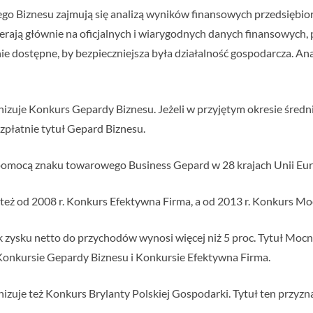
iego Biznesu zajmują się analizą wyników finansowych przedsiębior
pierają głównie na oficjalnych i wiarygodnych danych finansowych
nie dostępne, by bezpieczniejsza była działalność gospodarcza. An
nizuje Konkurs Gepardy Biznesu. Jeżeli w przyjętym okresie śred
bezpłatnie tytuł Gepard Biznesu.
a pomocą znaku towarowego Business Gepard w 28 krajach Unii Eur
 też od 2008 r. Konkurs Efektywna Firma, a od 2013 r. Konkurs M
k zysku netto do przychodów wynosi więcej niż 5 proc. Tytuł Mocn
Konkursie Gepardy Biznesu i Konkursie Efektywna Firma.
izuje też Konkurs Brylanty Polskiej Gospodarki. Tytuł ten przyz