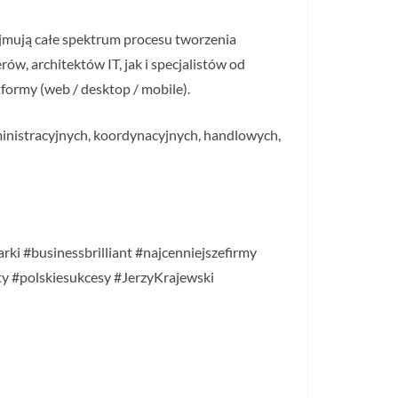
bejmują całe spektrum procesu tworzenia
, architektów IT, jak i specjalistów od
formy (web / desktop / mobile).
ministracyjnych, koordynacyjnych, handlowych,
ki #businessbrilliant #najcenniejszefirmy
y #polskiesukcesy #JerzyKrajewski