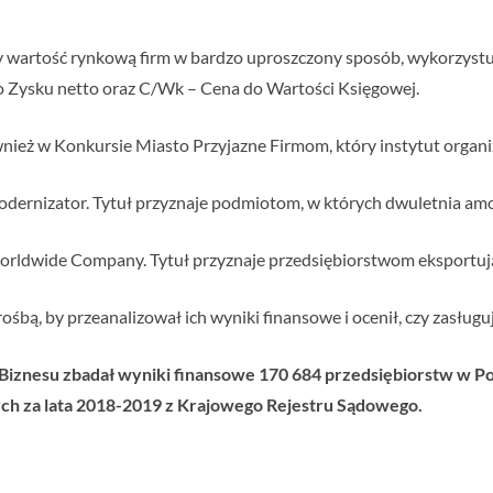
y wartość rynkową firm w bardzo uproszczony sposób, wykorzystu
o Zysku netto oraz C/Wk – Cena do Wartości Księgowej.
ież w Konkursie Miasto Przyjazne Firmom, który instytut organiz
dernizator. Tytuł przyznaje podmiotom, w których dwuletnia amort
orldwide Company. Tytuł przyznaje przedsiębiorstwom eksportu
rośbą, by przeanalizował ich wyniki finansowe i ocenił, czy zasług
 Biznesu zbadał wyniki finansowe 170 684 przedsiębiorstw w Po
ch za lata 2018-2019 z Krajowego Rejestru Sądowego.