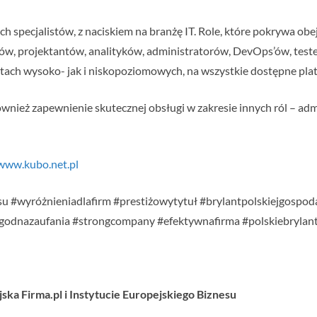
ch specjalistów, z naciskiem na branżę IT. Role, które pokrywa o
, projektantów, analityków, administratorów, DevOps’ów, testerów
tach wysoko- jak i niskopoziomowych, na wszystkie dostępne plat
ównież zapewnienie skutecznej obsługi w zakresie innych ról – ad
/www.kubo.net.pl
u #wyróżnieniadlafirm #prestiżowytytuł #brylantpolskiejgospodar
odnazaufania #strongcompany #efektywnafirma #polskiebrylant
ska Firma.pl i Instytucie Europejskiego Biznesu