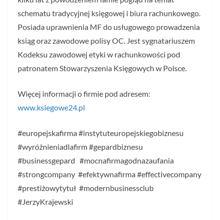
schematu tradycyjnej księgowej i biura rachunkowego.
Posiada uprawnienia MF do usługowego prowadzenia
ksiąg oraz zawodowe polisy OC. Jest sygnatariuszem
Kodeksu zawodowej etyki w rachunkowości pod
patronatem Stowarzyszenia Księgowych w Polsce.
Więcej informacji o firmie pod adresem:
www.ksiegowe24.pl
#europejskafirma #instytuteuropejskiegobiznesu
#wyróżnieniadlafirm #gepardbiznesu
#businessgepard #mocnafirmagodnazaufania
#strongcompany #efektywnafirma #effectivecompany
#prestiżowytytuł #modernbusinessclub
#JerzyKrajewski