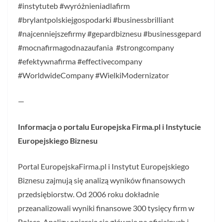
#instytuteb #wyróżnieniadlafirm
#brylantpolskiejgospodarki #businessbrilliant
#najcenniejszefirmy #gepardbiznesu #businessgepard
#mocnafirmagodnazaufania #strongcompany
#efektywnafirma #effectivecompany
#WorldwideCompany #WielkiModernizator
—
Informacja o portalu Europejska Firma.pl i Instytucie
Europejskiego Biznesu
Portal EuropejskaFirma.pl i Instytut Europejskiego
Biznesu zajmują się analizą wyników finansowych
przedsiębiorstw. Od 2006 roku dokładnie
przeanalizowali wyniki finansowe 300 tysięcy firm w
Polsce. Analizy opierają się głównie na oficjalnych i