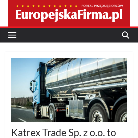
Przejdź
do
treści
Katrex Trade Sp. z o.o. to