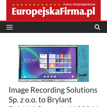
Przejdź
do
treści
Image Recording Solutions
Sp. z o.o. to Brylant