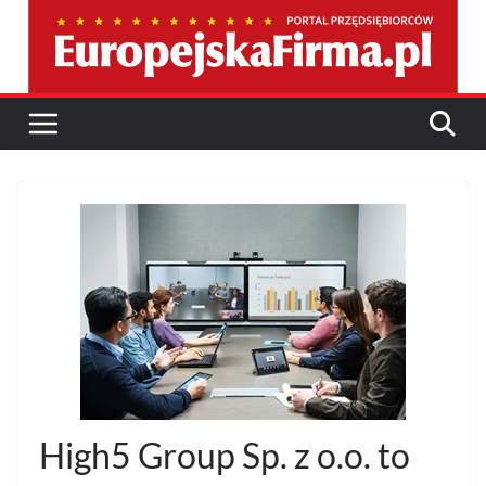
Przejdź
do
treści
High5 Group Sp. z o.o. to