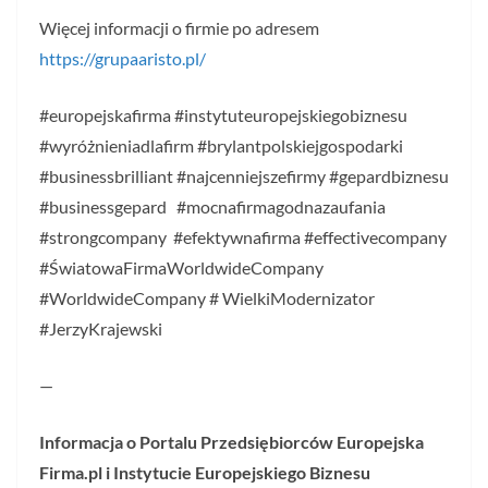
Więcej informacji o firmie po adresem
https://grupaaristo.pl/
#europejskafirma #instytuteuropejskiegobiznesu
#wyróżnieniadlafirm #brylantpolskiejgospodarki
#businessbrilliant #najcenniejszefirmy #gepardbiznesu
#businessgepard #mocnafirmagodnazaufania
#strongcompany #efektywnafirma #effectivecompany
#ŚwiatowaFirmaWorldwideCompany
#WorldwideCompany # WielkiModernizator
#JerzyKrajewski
—
Informacja o Portalu Przedsiębiorców Europejska
Firma.pl i Instytucie Europejskiego Biznesu