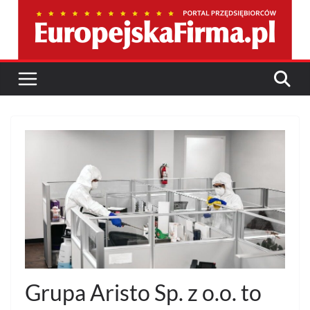
Przejdź
do
treści
Grupa Aristo Sp. z o.o. to