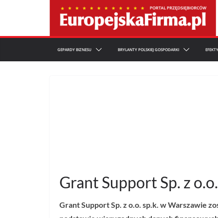
Przejdź
do
treści
GEPARDY BIZNESU
BRYLANTY POLSKIEJ GOSPODARKI
EFEKT
Grant Support Sp. z o.o
Grant Support Sp. z o.o. sp.k. w Warszawie
zo