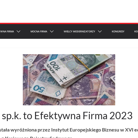
YWNA FIRMA
MOCNA FIRMA
WIELCY MODERNIZATORZY
KONGRESY
KO
. sp.k. to Efektywna Firma 2023
stała wyróżniona przez Instytut Europejskiego Biznesu w XVI 