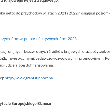
 z Krajowego Rejestru Sądowego.
ku netto do przychodów w latach 2021 i 2022 r. osiągnął poziom 6
ejszych-firm-w-polsce-efektywnych-firm-2023
tacji unijnych, bezzwrotnych środków krajowych oraz pożyczek p
y OZE, inwestycyjnymi, badawczo-rozwojowymi i promocyjnymi. 
ji udzielającej dofinansowania.
ej:
http://www.grantsupport.pl/
stytucie Europejskiego Biznesu