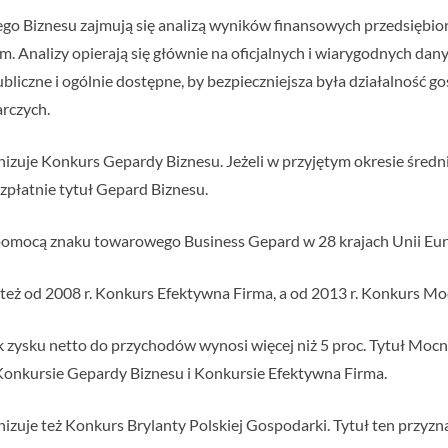
iego Biznesu zajmują się analizą wyników finansowych przedsiębi
rm. Analizy opierają się głównie na oficjalnych i wiarygodnych da
liczne i ogólnie dostępne, by bezpieczniejsza była działalność go
rczych.
nizuje Konkurs Gepardy Biznesu. Jeżeli w przyjętym okresie śred
bezpłatnie tytuł Gepard Biznesu.
a pomocą znaku towarowego Business Gepard w 28 krajach Unii Eur
 też od 2008 r. Konkurs Efektywna Firma, a od 2013 r. Konkurs M
k zysku netto do przychodów wynosi więcej niż 5 proc. Tytuł Mocn
Konkursie Gepardy Biznesu i Konkursie Efektywna Firma.
izuje też Konkurs Brylanty Polskiej Gospodarki. Tytuł ten przyz