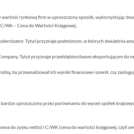
zy wartość rynkową firm w uproszczony sposób, wykorzystując dw
z C/Wk – Cena do Wartości Księgowej.
dernizator. Tytuł przyznaje podmiotom, w których dwuletnia amort
Company. Tytuł przyznaje przedsiębiorstwom eksportującym do m
rośbą, by przeanalizował ich wyniki finansowe i ocenił, czy zasług
b bardzo uproszczony przez porównaniu do wycen spółek krajowy
ena do zysku netto) i C/WK (cena do wartości księgowej, czyli ce