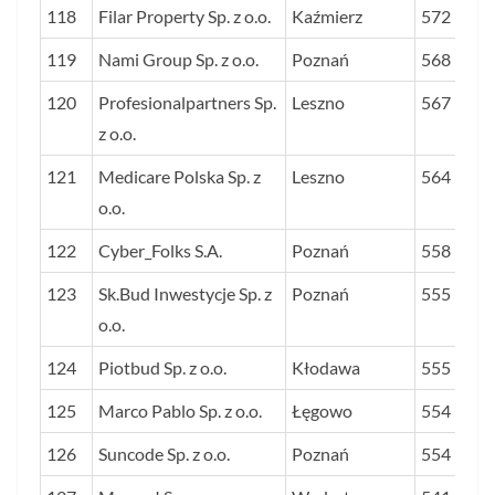
118
Filar Property Sp. z o.o.
Kaźmierz
572
119
Nami Group Sp. z o.o.
Poznań
568
120
Profesionalpartners Sp.
Leszno
567
z o.o.
121
Medicare Polska Sp. z
Leszno
564
o.o.
122
Cyber_Folks S.A.
Poznań
558
123
Sk.Bud Inwestycje Sp. z
Poznań
555
o.o.
124
Piotbud Sp. z o.o.
Kłodawa
555
125
Marco Pablo Sp. z o.o.
Łęgowo
554
126
Suncode Sp. z o.o.
Poznań
554