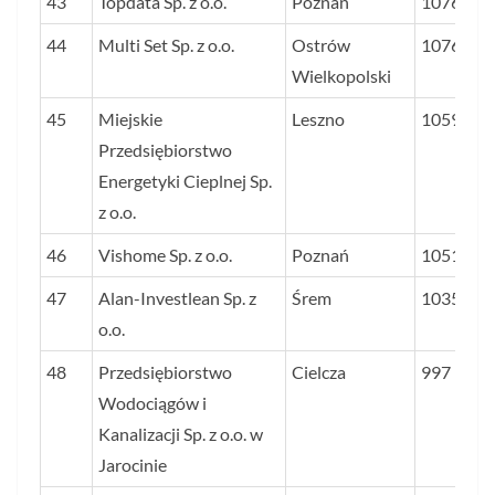
43
Topdata Sp. z o.o.
Poznań
1076
44
Multi Set Sp. z o.o.
Ostrów
1076
Wielkopolski
45
Miejskie
Leszno
1059
Przedsiębiorstwo
Energetyki Cieplnej Sp.
z o.o.
46
Vishome Sp. z o.o.
Poznań
1051
47
Alan-Investlean Sp. z
Śrem
1035
o.o.
48
Przedsiębiorstwo
Cielcza
997
Wodociągów i
Kanalizacji Sp. z o.o. w
Jarocinie