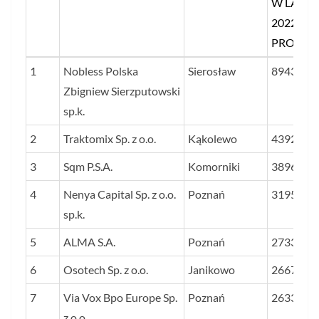
W LATA
2022–20
PROC.
LP.
NAZWA FIRMY
SIEDZIBA
ŚREDNIA
1
Nobless Polska
Sierosław
8943
DYNAMI
Zbigniew Sierzputowski
ZYSKU I
sp.k.
PRZYC
2
Traktomix Sp. z o.o.
Kąkolewo
4392
W LATA
3
Sqm P.S.A.
Komorniki
2022–20
3896
PROC.
4
Nenya Capital Sp. z o.o.
Poznań
3195
sp.k.
5
ALMA S.A.
Poznań
2733
6
Osotech Sp. z o.o.
Janikowo
2667
7
Via Vox Bpo Europe Sp.
Poznań
2633
z o.o.