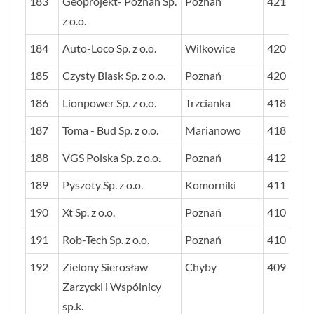
183
Geoprojekt- Poznań Sp.
Poznań
421
z o.o.
184
Auto-Loco Sp. z o.o.
Wilkowice
420
185
Czysty Blask Sp. z o.o.
Poznań
420
186
Lionpower Sp. z o.o.
Trzcianka
418
187
Toma - Bud Sp. z o.o.
Marianowo
418
188
VGS Polska Sp. z o.o.
Poznań
412
189
Pyszoty Sp. z o.o.
Komorniki
411
190
Xt Sp. z o.o.
Poznań
410
191
Rob-Tech Sp. z o.o.
Poznań
410
192
Zielony Sierosław
Chyby
409
Zarzycki i Wspólnicy
sp.k.