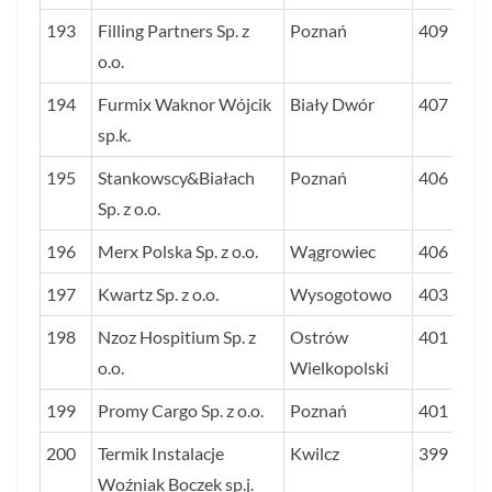
193
Filling Partners Sp. z
Poznań
409
o.o.
194
Furmix Waknor Wójcik
Biały Dwór
407
sp.k.
195
Stankowscy&Białach
Poznań
406
Sp. z o.o.
196
Merx Polska Sp. z o.o.
Wągrowiec
406
197
Kwartz Sp. z o.o.
Wysogotowo
403
198
Nzoz Hospitium Sp. z
Ostrów
401
o.o.
Wielkopolski
199
Promy Cargo Sp. z o.o.
Poznań
401
200
Termik Instalacje
Kwilcz
399
Woźniak Boczek sp.j.