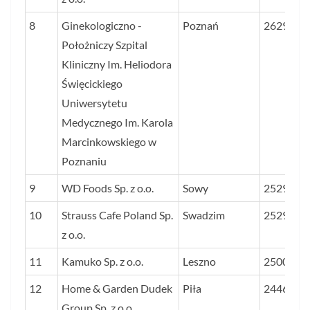
8
Ginekologiczno -
Poznań
2629
Położniczy Szpital
Kliniczny Im. Heliodora
Święcickiego
Uniwersytetu
Medycznego Im. Karola
Marcinkowskiego w
Poznaniu
9
WD Foods Sp. z o.o.
Sowy
2529
10
Strauss Cafe Poland Sp.
Swadzim
2529
z o.o.
11
Kamuko Sp. z o.o.
Leszno
2500
12
Home & Garden Dudek
Piła
2446
Group Sp. z o.o.