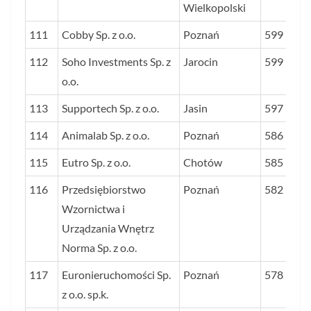
Wielkopolski
111
Cobby Sp. z o.o.
Poznań
599
112
Soho Investments Sp. z
Jarocin
599
o.o.
113
Supportech Sp. z o.o.
Jasin
597
114
Animalab Sp. z o.o.
Poznań
586
115
Eutro Sp. z o.o.
Chotów
585
116
Przedsiębiorstwo
Poznań
582
Wzornictwa i
Urządzania Wnętrz
Norma Sp. z o.o.
117
Euronieruchomości Sp.
Poznań
578
z o.o. sp.k.