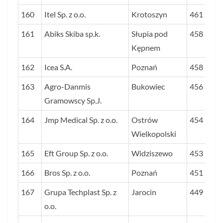
160
Itel Sp. z o.o.
Krotoszyn
461
161
Abiks Skiba sp.k.
Słupia pod
458
Kępnem
162
Icea S.A.
Poznań
458
163
Agro-Danmis
Bukowiec
456
Gramowscy Sp.J.
164
Jmp Medical Sp. z o.o.
Ostrów
454
Wielkopolski
165
Eft Group Sp. z o.o.
Widziszewo
453
166
Bros Sp. z o.o.
Poznań
451
167
Grupa Techplast Sp. z
Jarocin
449
o.o.