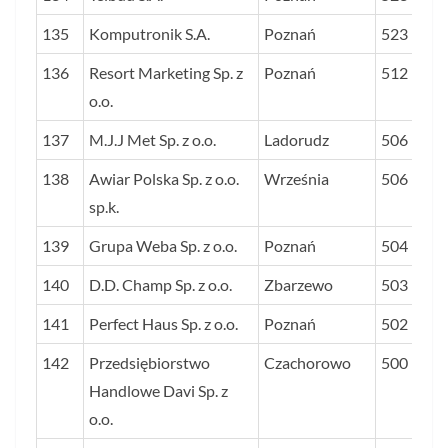
135
Komputronik S.A.
Poznań
523
136
Resort Marketing Sp. z
Poznań
512
o.o.
137
M.J.J Met Sp. z o.o.
Ladorudz
506
138
Awiar Polska Sp. z o.o.
Września
506
sp.k.
139
Grupa Weba Sp. z o.o.
Poznań
504
140
D.D. Champ Sp. z o.o.
Zbarzewo
503
141
Perfect Haus Sp. z o.o.
Poznań
502
142
Przedsiębiorstwo
Czachorowo
500
Handlowe Davi Sp. z
o.o.