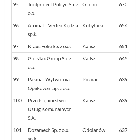
95
Toolproject Polcyn Sp. z
Glinno
670
o.o.
96
Aromat - Vertex Kędzia
Kobylniki
654
sp.k.
97
Kraus Folie Sp. z o.o.
Kalisz
651
98
Go-Max Group Sp. z
Kalisz
645
o.o.
99
Pakmar Wytwórnia
Poznań
639
Opakowań Sp. z o.o.
100
Przedsiębiorstwo
Kalisz
639
Usług Komunalnych
S.A.
101
Dozamech Sp. z o.o.
Odolanów
637
sp.k.