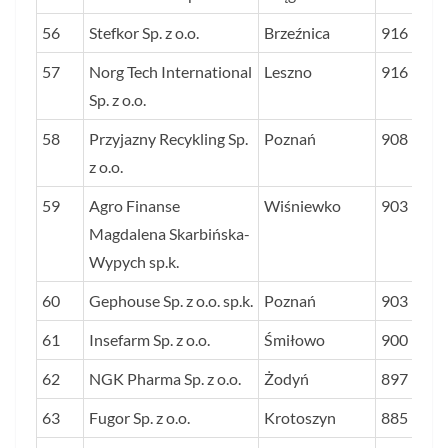
56
Stefkor Sp. z o.o.
Brzeźnica
916
57
Norg Tech International
Leszno
916
Sp. z o.o.
58
Przyjazny Recykling Sp.
Poznań
908
z o.o.
59
Agro Finanse
Wiśniewko
903
Magdalena Skarbińska-
Wypych sp.k.
60
Gephouse Sp. z o.o. sp.k.
Poznań
903
61
Insefarm Sp. z o.o.
Śmiłowo
900
62
NGK Pharma Sp. z o.o.
Żodyń
897
63
Fugor Sp. z o.o.
Krotoszyn
885