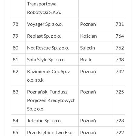
Transportowa
Robotycki S.K.A.
78
Voyager Sp. z o.o.
Poznań
781
79
Replast Sp. z o.o.
Kościan
764
80
Net Rescue Sp. z o.o.
Sulęcin
762
81
Sofa Style Sp. z o.o.
Bralin
738
82
Kazimieruk Cnc Sp. z
Poznań
732
o.o. sp.k.
83
Poznański Fundusz
Poznań
725
Poręczeń Kredytowych
Sp. z o.o.
84
Jetcube Sp. z o.o.
Poznań
723
85
Przedsiębiorstwo Eko-
Poznań
722