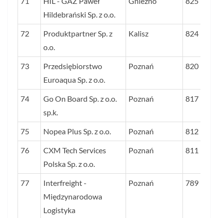
71
HIL - GAZ Paweł
Gniezno
825
Hildebrański Sp. z o.o.
72
Produktpartner Sp. z
Kalisz
824
o.o.
73
Przedsiębiorstwo
Poznań
820
Euroaqua Sp. z o.o.
74
Go On Board Sp. z o.o.
Poznań
817
sp.k.
75
Nopea Plus Sp. z o.o.
Poznań
812
76
CXM Tech Services
Poznań
811
Polska Sp. z o.o.
77
Interfreight -
Poznań
789
Międzynarodowa
Logistyka