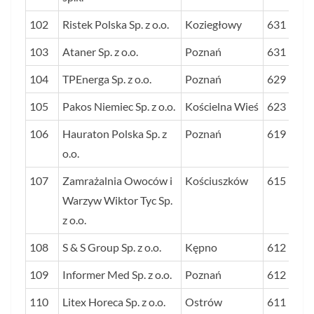
102
Ristek Polska Sp. z o.o.
Koziegłowy
631
103
Ataner Sp. z o.o.
Poznań
631
104
TPEnerga Sp. z o.o.
Poznań
629
105
Pakos Niemiec Sp. z o.o.
Kościelna Wieś
623
106
Hauraton Polska Sp. z
Poznań
619
o.o.
107
Zamrażalnia Owoców i
Kościuszków
615
Warzyw Wiktor Tyc Sp.
z o.o.
108
S & S Group Sp. z o.o.
Kępno
612
109
Informer Med Sp. z o.o.
Poznań
612
110
Litex Horeca Sp. z o.o.
Ostrów
611