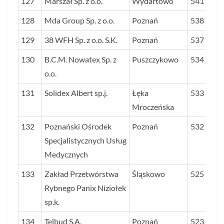
127
Marszał Sp. z o.o.
Wydartowo
541
128
Mda Group Sp. z o.o.
Poznań
538
129
38 WFH Sp. z o.o. S.K.
Poznań
537
130
B.C.M. Nowatex Sp. z
Puszczykowo
534
o.o.
131
Solidex Albert sp.j.
Łęka
533
Mroczeńska
132
Poznański Ośrodek
Poznań
532
Specjalistycznych Usług
Medycznych
133
Zakład Przetwórstwa
Śląskowo
525
Rybnego Panix Niziołek
sp.k.
134
Telbud S.A.
Poznań
523