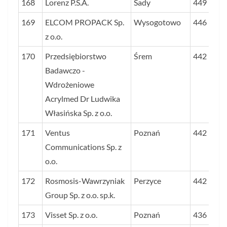
168
Lorenz P.S.A.
Sady
449
169
ELCOM PROPACK Sp.
Wysogotowo
446
z o.o.
170
Przedsiębiorstwo
Śrem
442
Badawczo -
Wdrożeniowe
Acrylmed Dr Ludwika
Własińska Sp. z o.o.
171
Ventus
Poznań
442
Communications Sp. z
o.o.
172
Rosmosis-Wawrzyniak
Perzyce
442
Group Sp. z o.o. sp.k.
173
Visset Sp. z o.o.
Poznań
436