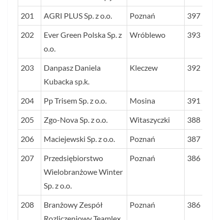
201
AGRI PLUS Sp. z o.o.
Poznań
397
202
Ever Green Polska Sp. z
Wróblewo
393
o.o.
203
Danpasz Daniela
Kleczew
392
Kubacka sp.k.
204
Pp Trisem Sp. z o.o.
Mosina
391
205
Zgo-Nova Sp. z o.o.
Witaszyczki
388
206
Maciejewski Sp. z o.o.
Poznań
387
207
Przedsiębiorstwo
Poznań
386
Wielobranżowe Winter
Sp. z o.o.
208
Branżowy Zespół
Poznań
386
Rozliczeniowy Teamlex