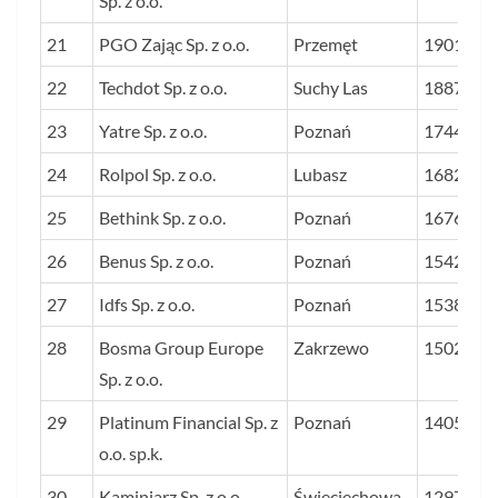
Sp. z o.o.
21
PGO Zając Sp. z o.o.
Przemęt
1901
22
Techdot Sp. z o.o.
Suchy Las
1887
23
Yatre Sp. z o.o.
Poznań
1744
24
Rolpol Sp. z o.o.
Lubasz
1682
25
Bethink Sp. z o.o.
Poznań
1676
26
Benus Sp. z o.o.
Poznań
1542
27
Idfs Sp. z o.o.
Poznań
1538
28
Bosma Group Europe
Zakrzewo
1502
Sp. z o.o.
29
Platinum Financial Sp. z
Poznań
1405
o.o. sp.k.
30
Kaminiarz Sp. z o.o.
Święciechowa
1297