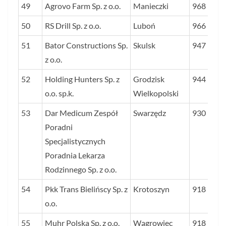
49
Agrovo Farm Sp. z o.o.
Manieczki
968
50
RS Drill Sp. z o.o.
Luboń
966
51
Bator Constructions Sp.
Skulsk
947
z o.o.
52
Holding Hunters Sp. z
Grodzisk
944
o.o. sp.k.
Wielkopolski
53
Dar Medicum Zespół
Swarzędz
930
Poradni
Specjalistycznych
Poradnia Lekarza
Rodzinnego Sp. z o.o.
54
Pkk Trans Bielińscy Sp. z
Krotoszyn
918
o.o.
55
Muhr Polska Sp. z o.o.
Wągrowiec
918