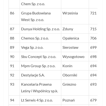
Chem Sp. z o.o.
86
Grupa Budowlana
Września
721
West Sp. z o.o.
87
Dunya Holding Sp. z o.o.
Zduny
715
88
Chemos Sp. z o.o.
Opalenica
706
89
Vega Sp. z o.o.
Sierosław
699
90
Sbu Concept Sp. z o.o.
Wysogotowo
698
91
Mpm Group Sp. z o.o.
Konin
694
92
Destylacje S.A.
Oborniki
694
93
Kancelaria Prawna
Gniezno
693
Leśny i Wspólnicy sp.k.
94
Lt Serwis 4 Sp. z o.o.
Poznań
679