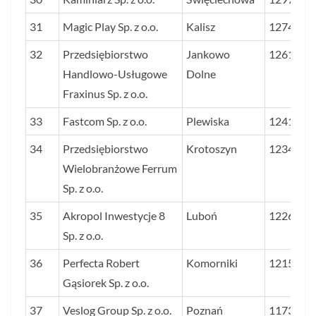
31
Magic Play Sp. z o.o.
Kalisz
1274
32
Przedsiębiorstwo
Jankowo
1261
Handlowo-Usługowe
Dolne
Fraxinus Sp. z o.o.
33
Fastcom Sp. z o.o.
Plewiska
1241
34
Przedsiębiorstwo
Krotoszyn
1234
Wielobranżowe Ferrum
Sp. z o.o.
35
Akropol Inwestycje 8
Luboń
1226
Sp. z o.o.
36
Perfecta Robert
Komorniki
1215
Gąsiorek Sp. z o.o.
37
Veslog Group Sp. z o.o.
Poznań
1173