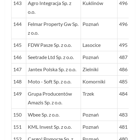
143
Agro Integracja Sp. z
Kuklinów
496
o.o.
144
Felmar Property Gw Sp.
Poznań
496
z o.o.
145
FDW Pasze Sp. z o.o.
Lasocice
495
146
Seetrade Ltd Sp. z o.o.
Poznań
487
147
Jantex Polska Sp. z o.o.
Zielniki
486
148
Moto - Soft Sp. z o.o.
Komorniki
485
149
Grupa Producentów
Trzek
484
Amazis Sp. z o.o.
150
Wbee Sp. z o.o.
Poznań
483
151
KML Invest Sp. z o.o.
Poznań
481
152
Cargo! Pomorze Sp. z
Poznań
480