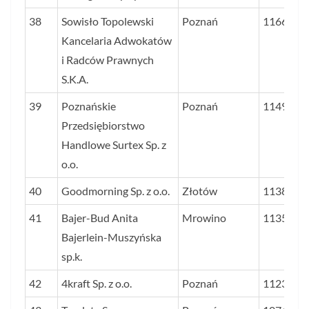
38
Sowisło Topolewski
Poznań
1166
Kancelaria Adwokatów
i Radców Prawnych
S.K.A.
39
Poznańskie
Poznań
1149
Przedsiębiorstwo
Handlowe Surtex Sp. z
o.o.
40
Goodmorning Sp. z o.o.
Złotów
1138
41
Bajer-Bud Anita
Mrowino
1135
Bajerlein-Muszyńska
sp.k.
42
4kraft Sp. z o.o.
Poznań
1123