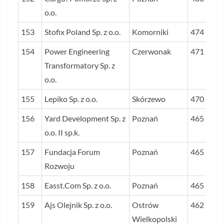
o.o.
153
Stofix Poland Sp. z o.o.
Komorniki
474
154
Power Engineering
Czerwonak
471
Transformatory Sp. z
o.o.
155
Lepiko Sp. z o.o.
Skórzewo
470
156
Yard Development Sp. z
Poznań
465
o.o. II sp.k.
157
Fundacja Forum
Poznań
465
Rozwoju
158
Easst.Com Sp. z o.o.
Poznań
465
159
Ajs Olejnik Sp. z o.o.
Ostrów
462
Wielkopolski