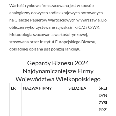
Wartość rynkowa firm szacowana jest w sposób
analogiczny do wycen spółek krajowych notowanych
na Giełdzie Papierów Wartościowych w Warszawie. Do
obliczeń wykorzystywane są wskaźniki C/Z i C/WK.
Metodologia szacowania wartości rynkowej,
stosowana przez Instytut Europejskiego Biznesu,
dokładniej opisana jest poniżej rankingu.
Gepardy Biznesu 2024
Najdynamiczniejsze Firmy
Województwa Wielkopolskiego
LP.
NAZWA FIRMY
SIEDZIBA
ŚREDNIA
DYNAMI
ZYSKU I
PRZYC