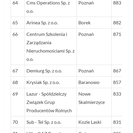
64
Cms Operations Sp. z
Poznań
883
o.o.
65
Arinea Sp. z o.o.
Borek
882
66
Centrum Szkolenia i
Poznań
871
Zarządzania
Nieruchomościami Sp. z
o.o.
67
Demiurg Sp. z o.o.
Poznań
867
68
Krysiak Sp. z o.o.
Baranowo
857
69
Lazur - Spółdzielczy
Nowe
833
Związek Grup
Skalmierzyce
Producentów Rolnych
70
Sub - Tel Sp. z o.o.
Kozie Laski
831