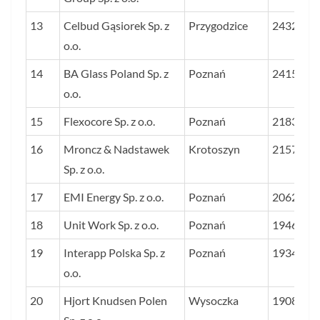
13
Celbud Gąsiorek Sp. z
Przygodzice
2432
o.o.
14
BA Glass Poland Sp. z
Poznań
2415
o.o.
15
Flexocore Sp. z o.o.
Poznań
2183
16
Mroncz & Nadstawek
Krotoszyn
2157
Sp. z o.o.
17
EMI Energy Sp. z o.o.
Poznań
2062
18
Unit Work Sp. z o.o.
Poznań
1946
19
Interapp Polska Sp. z
Poznań
1934
o.o.
20
Hjort Knudsen Polen
Wysoczka
1908