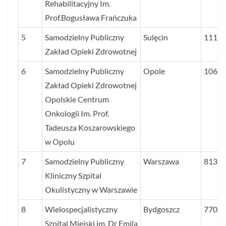
Rehabilitacyjny Im.
Prof.Bogusława Frańczuka
5
Samodzielny Publiczny
Sulęcin
1117
Zakład Opieki Zdrowotnej
6
Samodzielny Publiczny
Opole
1063
Zakład Opieki Zdrowotnej
Opolskie Centrum
Onkologii Im. Prof.
Tadeusza Koszarowskiego
w Opolu
7
Samodzielny Publiczny
Warszawa
813
Kliniczny Szpital
Okulistyczny w Warszawie
8
Wielospecjalistyczny
Bydgoszcz
770
Szpital Miejski im. Dr Emila