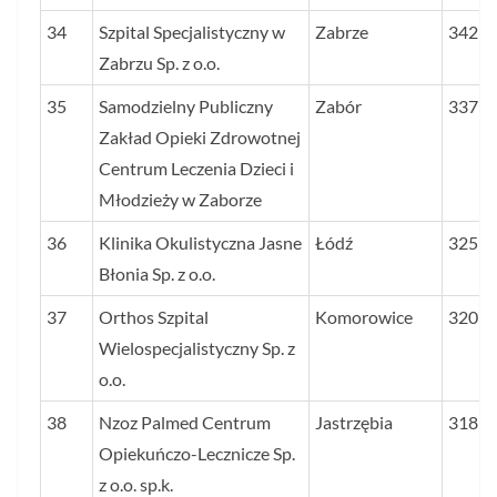
34
Szpital Specjalistyczny w
Zabrze
342
Zabrzu Sp. z o.o.
35
Samodzielny Publiczny
Zabór
337
Zakład Opieki Zdrowotnej
Centrum Leczenia Dzieci i
Młodzieży w Zaborze
36
Klinika Okulistyczna Jasne
Łódź
325
Błonia Sp. z o.o.
37
Orthos Szpital
Komorowice
320
Wielospecjalistyczny Sp. z
o.o.
38
Nzoz Palmed Centrum
Jastrzębia
318
Opiekuńczo-Lecznicze Sp.
z o.o. sp.k.