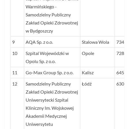
Warmińskiego -
Samodzielny Publiczny
Zakład Opieki Zdrowotnej
w Bydgoszczy
9
AQA Sp. z o.o.
Stalowa Wola
734
10
Szpital Wojewódzki w
Opole
728
Opolu Sp. z o.o.
11
Go-Max Group Sp. z o.o.
Kalisz
645
12
Samodzielny Publiczny
Łódź
630
Zakład Opieki Zdrowotnej
Uniwersytecki Szpital
Kliniczny Im. Wojskowej
Akademii Medycznej
Uniwersytetu