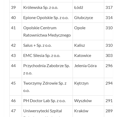
39
Królewska Sp. z o.o.
Łódź
317
40
Epione Opolskie Sp. z o.o.
Głubczyce
314
41
Opolskie Centrum
Opole
310
Ratownictwa Medycznego
42
Salus + Sp. z o.o.
Kalisz
310
43
EMC Silesia Sp. z o.o.
Katowice
303
44
Przychodnia Zabobrze Sp.
Jelenia Góra
296
z o.o.
45
Tworzymy Zdrowie Sp. z
Kętrzyn
294
o.o.
46
PH Doctor Lab Sp. z o.o.
Wyszków
291
47
Uniwersytecki Szpital
Kraków
289