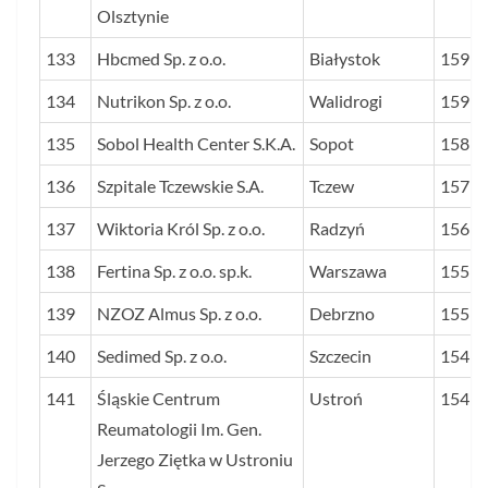
Olsztynie
133
Hbcmed Sp. z o.o.
Białystok
159
134
Nutrikon Sp. z o.o.
Walidrogi
159
135
Sobol Health Center S.K.A.
Sopot
158
136
Szpitale Tczewskie S.A.
Tczew
157
137
Wiktoria Król Sp. z o.o.
Radzyń
156
138
Fertina Sp. z o.o. sp.k.
Warszawa
155
139
NZOZ Almus Sp. z o.o.
Debrzno
155
140
Sedimed Sp. z o.o.
Szczecin
154
141
Śląskie Centrum
Ustroń
154
Reumatologii Im. Gen.
Jerzego Ziętka w Ustroniu