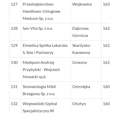
127
Przedsiębiorstwo
Wojkowice
163
Handlowo-Usługowe
Medcom Sp. z o.o.
128
San-Vita Sp. z o.o.
Dąbrowa
162
Górnicza
129
Elmedica Spółka Lekarska
Skarżysko-
162
S. Stec i Partnerzy
Kamienna
130
Medipom Andrzej
Gniezno
162
Przybylski - Wojciech
Nowacki sp.k.
131
Stomatologia M&K
Ostrołęka
160
Brzegowy Sp. z o.o.
132
Wojewódzki Szpital
Olsztyn
160
Specjalistyczny W