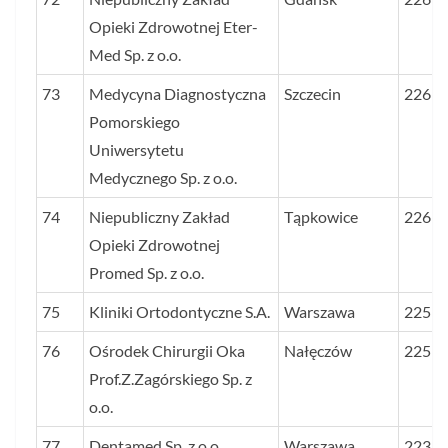
Opieki Zdrowotnej Eter-
Med Sp. z o.o.
73
Medycyna Diagnostyczna
Szczecin
226
Pomorskiego
Uniwersytetu
Medycznego Sp. z o.o.
74
Niepubliczny Zakład
Tąpkowice
226
Opieki Zdrowotnej
Promed Sp. z o.o.
75
Kliniki Ortodontyczne S.A.
Warszawa
225
76
Ośrodek Chirurgii Oka
Nałęczów
225
Prof.Z.Zagórskiego Sp. z
o.o.
77
Dentamed Sp. z o.o.
Warszawa
223