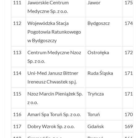
111
Jaworskie Centrum
Jawor
175
Medyczne Sp. z o.o.
112
Wojewódzka Stacja
Bydgoszcz
174
Pogotowia Ratunkowego
w Bydgoszczy
113
Centrum Medyczne Nzoz
Ostrołęka
172
Sp. z o.o.
114
Uni-Med Janusz Bittner
Ruda Śląska
171
Ireneusz Chwastek sp.j.
115
Nzoz Marcin Pieniążek Sp.
Tryńcza
171
z o.o.
116
Amari Spa Toruń Sp. z o.o.
Toruń
170
117
Dobry Wzrok Sp. z o.o.
Gdańsk
169