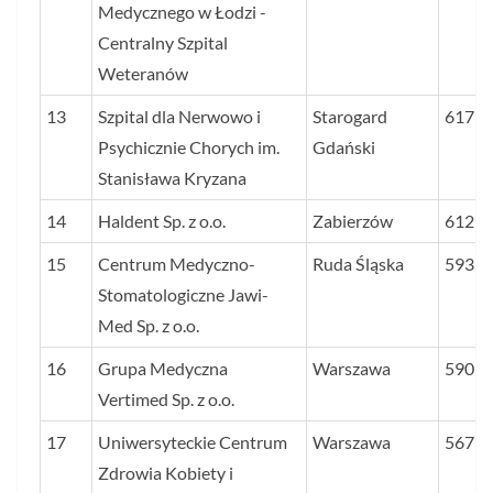
Medycznego w Łodzi -
Centralny Szpital
Weteranów
13
Szpital dla Nerwowo i
Starogard
617
Psychicznie Chorych im.
Gdański
Stanisława Kryzana
14
Haldent Sp. z o.o.
Zabierzów
612
15
Centrum Medyczno-
Ruda Śląska
593
Stomatologiczne Jawi-
Med Sp. z o.o.
16
Grupa Medyczna
Warszawa
590
Vertimed Sp. z o.o.
17
Uniwersyteckie Centrum
Warszawa
567
Zdrowia Kobiety i