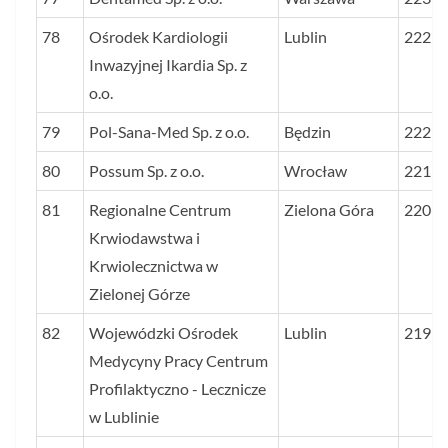
78
Ośrodek Kardiologii
Lublin
222
Inwazyjnej Ikardia Sp. z
o.o.
79
Pol-Sana-Med Sp. z o.o.
Będzin
222
80
Possum Sp. z o.o.
Wrocław
221
81
Regionalne Centrum
Zielona Góra
220
Krwiodawstwa i
Krwiolecznictwa w
Zielonej Górze
82
Wojewódzki Ośrodek
Lublin
219
Medycyny Pracy Centrum
Profilaktyczno - Lecznicze
w Lublinie