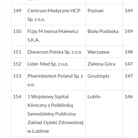
149
Centrum Medyczne HCP
Poznań
149
Sp. z o.o.
150
Fizjo M Iwona Malewicz
Biała Podlaska
149
S.K.A.
151
Diaverum Polska Sp. z o.o.
Warszawa
148
152
Lider-Med Sp. z o.o.
Zielona Góra
147
153
Pharmbiotest Poland Sp. z
Grudziądz
147
o.o.
154
1 Wojskowy Szpital
Lublin
146
Kliniczny z Polikliniką
Samodzielny Publiczny
Zakład Opieki Zdrowotnej
w Lublinie