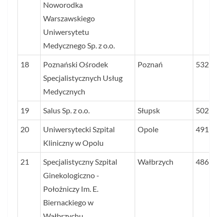
Noworodka
Warszawskiego
Uniwersytetu
Medycznego Sp. z o.o.
18
Poznański Ośrodek
Poznań
532
Specjalistycznych Usług
Medycznych
19
Salus Sp. z o.o.
Słupsk
502
20
Uniwersytecki Szpital
Opole
491
Kliniczny w Opolu
21
Specjalistyczny Szpital
Wałbrzych
486
Ginekologiczno -
Położniczy Im. E.
Biernackiego w
Wałbrzychu