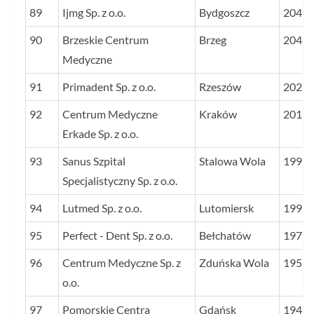
89
Ijmg Sp. z o.o.
Bydgoszcz
204
90
Brzeskie Centrum
Brzeg
204
Medyczne
91
Primadent Sp. z o.o.
Rzeszów
202
92
Centrum Medyczne
Kraków
201
Erkade Sp. z o.o.
93
Sanus Szpital
Stalowa Wola
199
Specjalistyczny Sp. z o.o.
94
Lutmed Sp. z o.o.
Lutomiersk
199
95
Perfect - Dent Sp. z o.o.
Bełchatów
197
96
Centrum Medyczne Sp. z
Zduńska Wola
195
o.o.
97
Pomorskie Centra
Gdańsk
194