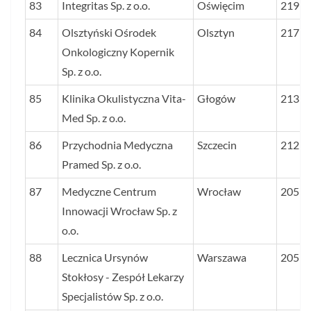
83
Integritas Sp. z o.o.
Oświęcim
219
84
Olsztyński Ośrodek
Olsztyn
217
Onkologiczny Kopernik
Sp. z o.o.
85
Klinika Okulistyczna Vita-
Głogów
213
Med Sp. z o.o.
86
Przychodnia Medyczna
Szczecin
212
Pramed Sp. z o.o.
87
Medyczne Centrum
Wrocław
205
Innowacji Wrocław Sp. z
o.o.
88
Lecznica Ursynów
Warszawa
205
Stokłosy - Zespół Lekarzy
Specjalistów Sp. z o.o.