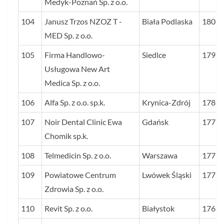
Medyk-Poznań Sp. z o.o.
104
Janusz Trzos NZOZ T -
Biała Podlaska
180
MED Sp. z o.o.
105
Firma Handlowo-
Siedlce
179
Usługowa New Art
Medica Sp. z o.o.
106
Alfa Sp. z o.o. sp.k.
Krynica-Zdrój
178
107
Noir Dental Clinic Ewa
Gdańsk
177
Chomik sp.k.
108
Telmedicin Sp. z o.o.
Warszawa
177
109
Powiatowe Centrum
Lwówek Śląski
177
Zdrowia Sp. z o.o.
110
Revit Sp. z o.o.
Białystok
176