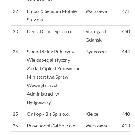
22
Empis & Sensum Mobile
Warszawa
471
Sp. z o.o.
23
Dental Clinic Sp. z o.o.
Starogard
450
Gdański
24
Samodzielny Publiczny
Bydgoszcz
444
Wielospecjalistyczny
Zakład Opieki Zdrowotnej
Ministerstwa Spraw
Wewnętrznych i
Administracji w
Bydgoszczy
25
Orikop - Bis Sp. z o.o.
Kielce
440
26
Przychodnia24 Sp. z o.o.
Warszawa
413