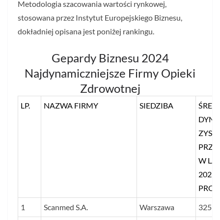
Metodologia szacowania wartości rynkowej,
stosowana przez Instytut Europejskiego Biznesu,
dokładniej opisana jest poniżej rankingu.
Gepardy Biznesu 2024
Najdynamiczniejsze Firmy Opieki
Zdrowotnej
LP.
NAZWA FIRMY
SIEDZIBA
ŚRED
DYNA
ZYSKU
PRZ
W LA
2022
PROC
1
Scanmed S.A.
Warszawa
3253