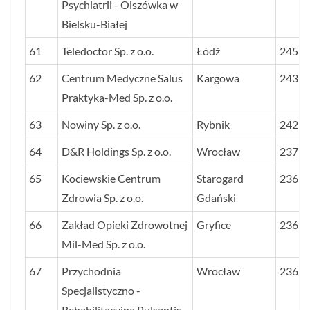
Psychiatrii - Olszówka w
Bielsku-Białej
61
Teledoctor Sp. z o.o.
Łódź
245
62
Centrum Medyczne Salus
Kargowa
243
Praktyka-Med Sp. z o.o.
63
Nowiny Sp. z o.o.
Rybnik
242
64
D&R Holdings Sp. z o.o.
Wrocław
237
65
Kociewskie Centrum
Starogard
236
Zdrowia Sp. z o.o.
Gdański
66
Zakład Opieki Zdrowotnej
Gryfice
236
Mil-Med Sp. z o.o.
67
Przychodnia
Wrocław
236
Specjalistyczno -
Rehabilitacyjna Pulsantis