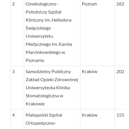
2
Ginekologiczno -
Poznań
2629
Położniczy Szpital
Kliniczny Im. Heliodora
Święcickiego
Uniwersytetu
Medycznego Im. Karola
Marcinkowskiego w
Poznaniu
3
Samodzielny Publiczny
Kraków
2023
Zakład Opieki Zdrowotnej
Uniwersytecka Klinika
Stomatologiczna w
Krakowie
4
Małopolski Szpital
Kraków
1554
Ortopedyczno-