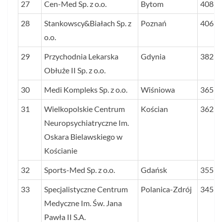
27
Cen-Med Sp. z o.o.
Bytom
408
28
Stankowscy&Białach Sp. z
Poznań
406
o.o.
29
Przychodnia Lekarska
Gdynia
382
Obłuże II Sp. z o.o.
30
Medi Kompleks Sp. z o.o.
Wiśniowa
365
31
Wielkopolskie Centrum
Kościan
362
Neuropsychiatryczne Im.
Oskara Bielawskiego w
Kościanie
32
Sports-Med Sp. z o.o.
Gdańsk
355
33
Specjalistyczne Centrum
Polanica-Zdrój
345
Medyczne Im. Św. Jana
Pawła II S.A.