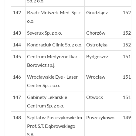
Sp. z o.o.
142
Rządz Mniszek-Med. Sp. z
Grudziądz
152
o.o.
143
Severux Sp. z o.o.
Chorzów
152
144
Kondraciuk Clinic Sp. z o.o.
Ostrołęka
152
145
Centrum Medyczne Ikar -
Bydgoszcz
151
Borowicz sp.j.
146
Wrocławskie Eye - Laser
Wrocław
151
Center Sp. z o.o.
147
Gabinety Lekarskie
Otwock
151
Centrum Sp. z o.o.
148
Szpital w Puszczykowie Im.
Puszczykowo
149
Prof. S.T. Dąbrowskiego
S.A.