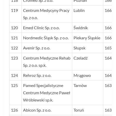
118
Cromed Sp. z o.o.
Poznań
166
119
Centrum Medycyny Pracy
Lublin
166
Sp. z o.o.
120
Emed Clinic Sp. z o.o.
Świdnik
166
121
Nordmedic Śląsk Sp. z o.o.
Piekary Śląskie
166
122
Avenir Sp. z o.o.
Słupsk
165
123
Centrum Medyczne Rehab
Czeladź
164
Sp. z o.o. sp.k.
124
Rehroz Sp. z o.o.
Mrągowo
164
125
Pamed Specjalistyczne
Tarnów
163
Centrum Medyczne Paweł
Wróblewski sp.k.
126
Abicon Sp. z o.o.
Toruń
163