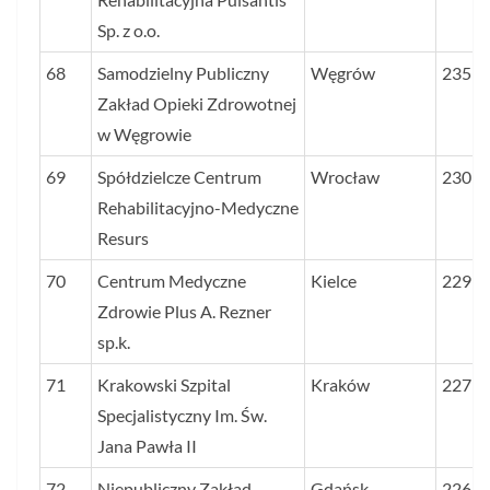
Sp. z o.o.
68
Samodzielny Publiczny
Węgrów
235
Zakład Opieki Zdrowotnej
w Węgrowie
69
Spółdzielcze Centrum
Wrocław
230
Rehabilitacyjno-Medyczne
Resurs
70
Centrum Medyczne
Kielce
229
Zdrowie Plus A. Rezner
sp.k.
71
Krakowski Szpital
Kraków
227
Specjalistyczny Im. Św.
Jana Pawła II
72
Niepubliczny Zakład
Gdańsk
226