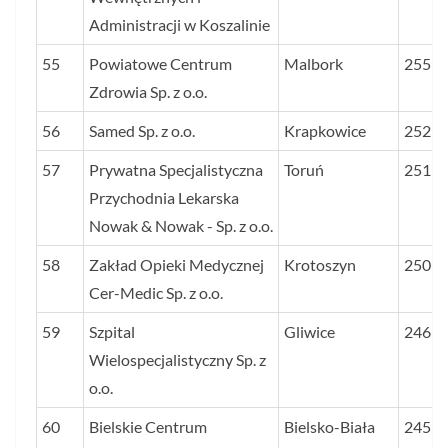
Administracji w Koszalinie
55
Powiatowe Centrum
Malbork
255
Zdrowia Sp. z o.o.
56
Samed Sp. z o.o.
Krapkowice
252
57
Prywatna Specjalistyczna
Toruń
251
Przychodnia Lekarska
Nowak & Nowak - Sp. z o.o.
58
Zakład Opieki Medycznej
Krotoszyn
250
Cer-Medic Sp. z o.o.
59
Szpital
Gliwice
246
Wielospecjalistyczny Sp. z
o.o.
60
Bielskie Centrum
Bielsko-Biała
245