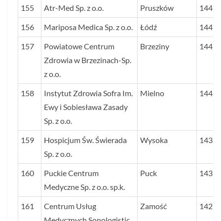
155
Atr-Med Sp. z o.o.
Pruszków
144
156
Mariposa Medica Sp. z o.o.
Łódź
144
157
Powiatowe Centrum
Brzeziny
144
Zdrowia w Brzezinach-Sp.
z o.o.
158
Instytut Zdrowia Sofra Im.
Mielno
144
Ewy i Sobiesława Zasady
Sp. z o.o.
159
Hospicjum Św. Świerada
Wysoka
143
Sp. z o.o.
160
Puckie Centrum
Puck
143
Medyczne Sp. z o.o. sp.k.
161
Centrum Usług
Zamość
142
Medycznych Sonologistic