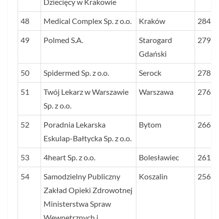
Dziecięcy w Krakowie
48
Medical Complex Sp. z o.o.
Kraków
284
49
Polmed S.A.
Starogard
279
Gdański
50
Spidermed Sp. z o.o.
Serock
278
51
Twój Lekarz w Warszawie
Warszawa
276
Sp. z o.o.
52
Poradnia Lekarska
Bytom
266
Eskulap-Bałtycka Sp. z o.o.
53
4heart Sp. z o.o.
Bolesławiec
261
54
Samodzielny Publiczny
Koszalin
256
Zakład Opieki Zdrowotnej
Ministerstwa Spraw
Wewnętrznych i