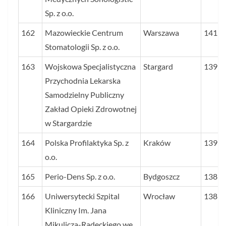
Sp. z o.o.
162
Mazowieckie Centrum
Warszawa
141
Stomatologii Sp. z o.o.
163
Wojskowa Specjalistyczna
Stargard
139
Przychodnia Lekarska
Samodzielny Publiczny
Zakład Opieki Zdrowotnej
w Stargardzie
164
Polska Profilaktyka Sp. z
Kraków
139
o.o.
165
Perio-Dens Sp. z o.o.
Bydgoszcz
138
166
Uniwersytecki Szpital
Wrocław
138
Kliniczny Im. Jana
Mikulicza-Radeckiego we