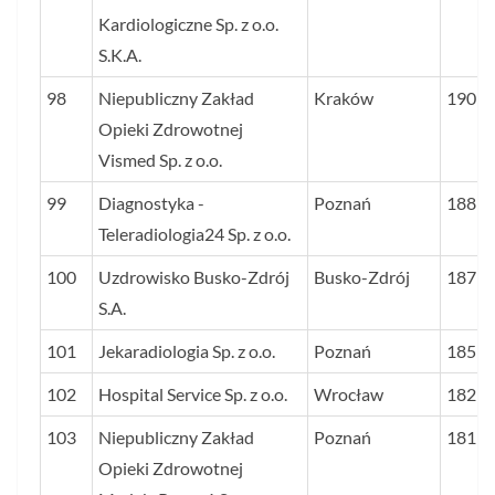
Kardiologiczne Sp. z o.o.
S.K.A.
98
Niepubliczny Zakład
Kraków
190
Opieki Zdrowotnej
Vismed Sp. z o.o.
99
Diagnostyka -
Poznań
188
Teleradiologia24 Sp. z o.o.
100
Uzdrowisko Busko-Zdrój
Busko-Zdrój
187
S.A.
101
Jekaradiologia Sp. z o.o.
Poznań
185
102
Hospital Service Sp. z o.o.
Wrocław
182
103
Niepubliczny Zakład
Poznań
181
Opieki Zdrowotnej