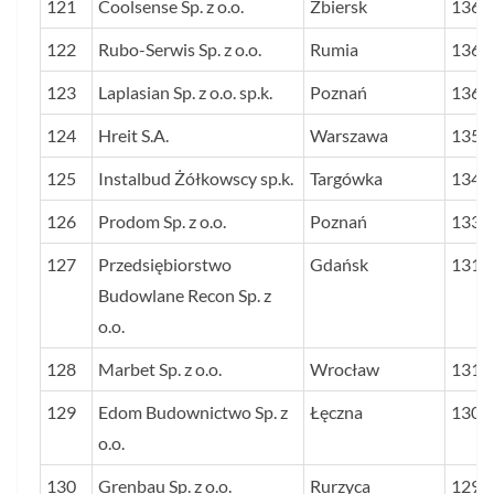
121
Coolsense Sp. z o.o.
Zbiersk
1366
122
Rubo-Serwis Sp. z o.o.
Rumia
1364
123
Laplasian Sp. z o.o. sp.k.
Poznań
1363
124
Hreit S.A.
Warszawa
1357
125
Instalbud Żółkowscy sp.k.
Targówka
1348
126
Prodom Sp. z o.o.
Poznań
1332
127
Przedsiębiorstwo
Gdańsk
1316
Budowlane Recon Sp. z
o.o.
128
Marbet Sp. z o.o.
Wrocław
1313
129
Edom Budownictwo Sp. z
Łęczna
1300
o.o.
130
Grenbau Sp. z o.o.
Rurzyca
1295