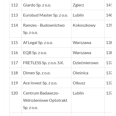
112
Giardo Sp. z o.o.
Zgierz
1411
113
Eurobud Master Sp. z o.o.
Lublin
1407
114
Ramzes - Budownictwo
Kokoszkowy
1398
Sp. z o.o.
115
Af Legal Sp. z o.o.
Warszawa
1385
116
EQB Sp. z o.o.
Warszawa
1380
117
FRETLESS Sp. z o.o. S.K.
Dziećmierowo
1375
118
Dimen Sp. z o.o.
Oleśnica
1373
119
Ace Invest Sp. z o.o.
Olkusz
1371
120
Centrum Badawczo-
Lublin
1370
Wdrożeniowe Optotrakt
Sp. z o.o.