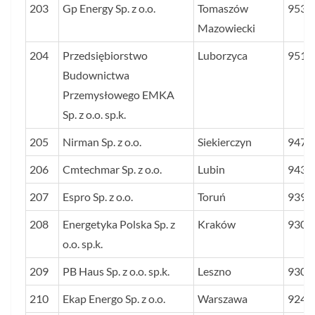
203
Gp Energy Sp. z o.o.
Tomaszów
953
Mazowiecki
204
Przedsiębiorstwo
Luborzyca
951
Budownictwa
Przemysłowego EMKA
Sp. z o.o. sp.k.
205
Nirman Sp. z o.o.
Siekierczyn
947
206
Cmtechmar Sp. z o.o.
Lubin
943
207
Espro Sp. z o.o.
Toruń
939
208
Energetyka Polska Sp. z
Kraków
930
o.o. sp.k.
209
PB Haus Sp. z o.o. sp.k.
Leszno
930
210
Ekap Energo Sp. z o.o.
Warszawa
924