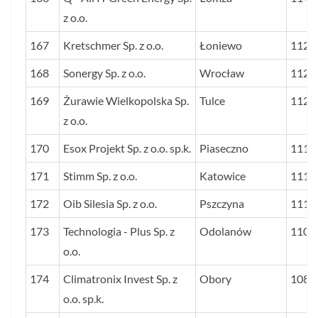
z o.o.
167
Kretschmer Sp. z o.o.
Łoniewo
1127
168
Sonergy Sp. z o.o.
Wrocław
1126
169
Żurawie Wielkopolska Sp.
Tulce
1124
z o.o.
170
Esox Projekt Sp. z o.o. sp.k.
Piaseczno
1119
171
Stimm Sp. z o.o.
Katowice
1114
172
Oib Silesia Sp. z o.o.
Pszczyna
1114
173
Technologia - Plus Sp. z
Odolanów
1105
o.o.
174
Climatronix Invest Sp. z
Obory
1089
o.o. sp.k.