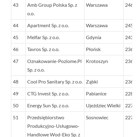
43
Amb Group Polska Sp. z
Warszawa
2468
o.o.
44
Apartment Sp. z o.o.
Warszawa
2459
45
Melfar Sp. z o.o.
Gdynia
2435
46
Tavros Sp. z o.o.
Płońsk
2367
47
Oznakowanie-Poziome.Pl
Krotoszyn
2367
Sp. z o.o.
48
Cool Pro Sanitary Sp. z o.o.
Ząbki
2367
49
CTG Invest Sp. z o.o.
Pabianice
2286
50
Energy Sun Sp. z o.o.
Ujeździec Wielki
2271
51
Przedsiębiorstwo
Sosnowiec
2271
Produkcyjno-Usługowo-
Handlowe Wod-Eko Sp. z