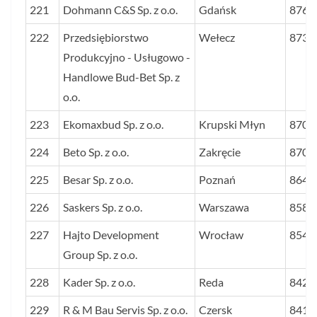
221
Dohmann C&S Sp. z o.o.
Gdańsk
876
222
Przedsiębiorstwo
Wełecz
873
Produkcyjno - Usługowo -
Handlowe Bud-Bet Sp. z
o.o.
223
Ekomaxbud Sp. z o.o.
Krupski Młyn
870
224
Beto Sp. z o.o.
Zakręcie
870
225
Besar Sp. z o.o.
Poznań
864
226
Saskers Sp. z o.o.
Warszawa
858
227
Hajto Development
Wrocław
854
Group Sp. z o.o.
228
Kader Sp. z o.o.
Reda
842
229
R & M Bau Servis Sp. z o.o.
Czersk
841