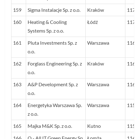
159
Sigma Instalacje Sp. z o.o.
Kraków
1177
160
Heating & Cooling
Łódź
1172
Systems Sp. z o.o.
161
Pluta Investments Sp. z
Warszawa
1165
o.o.
162
Forglass Engineering Sp. z
Kraków
1164
o.o.
163
A&P Development Sp. z
Warszawa
1162
o.o.
164
Energetyka Warszawa Sp.
Warszawa
1158
z o.o.
165
Majka M&K Sp. z o.o.
Kutno
1150
166
Q - All IT Green Energy Sp.
Łomża
1140