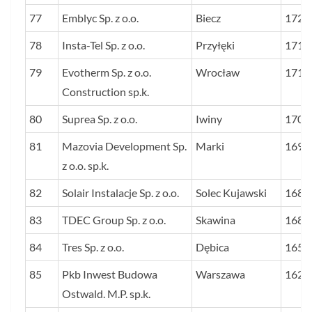
77
Emblyc Sp. z o.o.
Biecz
1720
78
Insta-Tel Sp. z o.o.
Przyłęki
1714
79
Evotherm Sp. z o.o.
Wrocław
1713
Construction sp.k.
80
Suprea Sp. z o.o.
Iwiny
1708
81
Mazovia Development Sp.
Marki
1697
z o.o. sp.k.
82
Solair Instalacje Sp. z o.o.
Solec Kujawski
1686
83
TDEC Group Sp. z o.o.
Skawina
1683
84
Tres Sp. z o.o.
Dębica
1653
85
Pkb Inwest Budowa
Warszawa
1626
Ostwald. M.P. sp.k.