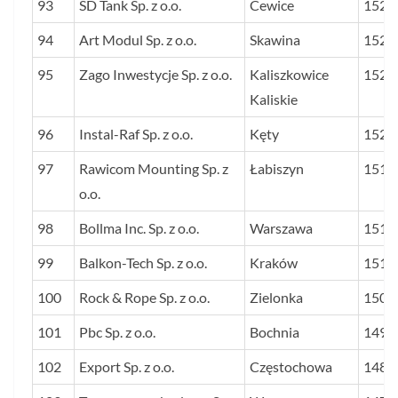
93
SD Tank Sp. z o.o.
Cewice
1527
94
Art Modul Sp. z o.o.
Skawina
1524
95
Zago Inwestycje Sp. z o.o.
Kaliszkowice
1524
Kaliskie
96
Instal-Raf Sp. z o.o.
Kęty
1520
97
Rawicom Mounting Sp. z
Łabiszyn
1517
o.o.
98
Bollma Inc. Sp. z o.o.
Warszawa
1515
99
Balkon-Tech Sp. z o.o.
Kraków
1510
100
Rock & Rope Sp. z o.o.
Zielonka
1506
101
Pbc Sp. z o.o.
Bochnia
1491
102
Export Sp. z o.o.
Częstochowa
1485