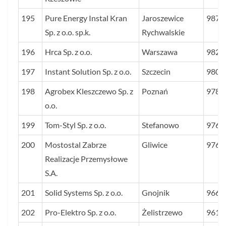
195
Pure Energy Instal Kran
Jaroszewice
987
Sp. z o.o. sp.k.
Rychwalskie
196
Hrca Sp. z o.o.
Warszawa
982
197
Instant Solution Sp. z o.o.
Szczecin
980
198
Agrobex Kleszczewo Sp. z
Poznań
978
o.o.
199
Tom-Styl Sp. z o.o.
Stefanowo
976
200
Mostostal Zabrze
Gliwice
976
Realizacje Przemysłowe
S.A.
201
Solid Systems Sp. z o.o.
Gnojnik
966
202
Pro-Elektro Sp. z o.o.
Żelistrzewo
961