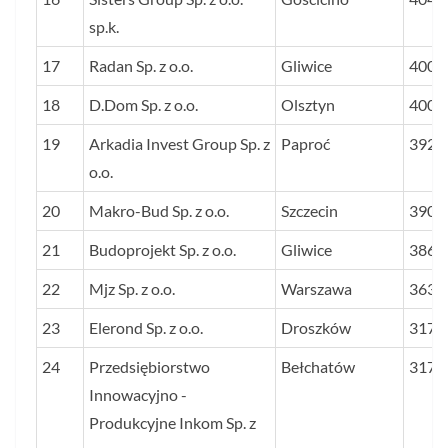
sp.k.
17
Radan Sp. z o.o.
Gliwice
4008
18
D.Dom Sp. z o.o.
Olsztyn
4006
19
Arkadia Invest Group Sp. z
Paproć
3922
o.o.
20
Makro-Bud Sp. z o.o.
Szczecin
3902
21
Budoprojekt Sp. z o.o.
Gliwice
3866
22
Mjz Sp. z o.o.
Warszawa
3632
23
Elerond Sp. z o.o.
Droszków
3176
24
Przedsiębiorstwo
Bełchatów
3174
Innowacyjno -
Produkcyjne Inkom Sp. z