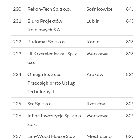
230
Rekon-Tech Sp. z o.o.
Sośnicowice
841
231
Biuro Projektów
Lublin
840
Kolejowych S.A.
232
Budomat Sp. z o.o.
Konin
838
233
Hi Krzemieniecka i Sp. z
Warszawa
838
o.o.
234
Omega Sp. z o.o.
Kraków
831
Przedsiębiorsto Usług
Technicznych
235
Scc Sp. z o.o.
Rzeszów
829
236
Infine Inwestycje Sp. z o.o.
Warszawa
829
sp.k.
237
Lan-Wood House Sp. z
Miechucino
827