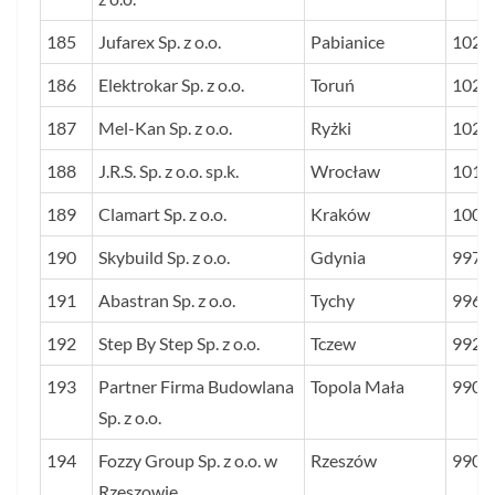
185
Jufarex Sp. z o.o.
Pabianice
1029
186
Elektrokar Sp. z o.o.
Toruń
1025
187
Mel-Kan Sp. z o.o.
Ryżki
1025
188
J.R.S. Sp. z o.o. sp.k.
Wrocław
1018
189
Clamart Sp. z o.o.
Kraków
1005
190
Skybuild Sp. z o.o.
Gdynia
997
191
Abastran Sp. z o.o.
Tychy
996
192
Step By Step Sp. z o.o.
Tczew
992
193
Partner Firma Budowlana
Topola Mała
990
Sp. z o.o.
194
Fozzy Group Sp. z o.o. w
Rzeszów
990
Rzeszowie