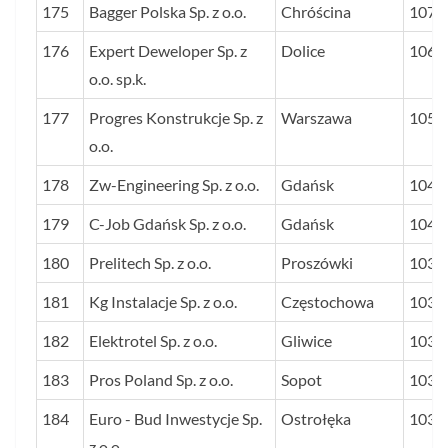
175
Bagger Polska Sp. z o.o.
Chróścina
1079
176
Expert Deweloper Sp. z
Dolice
1065
o.o. sp.k.
177
Progres Konstrukcje Sp. z
Warszawa
1051
o.o.
178
Zw-Engineering Sp. z o.o.
Gdańsk
1041
179
C-Job Gdańsk Sp. z o.o.
Gdańsk
1040
180
Prelitech Sp. z o.o.
Proszówki
1035
181
Kg Instalacje Sp. z o.o.
Częstochowa
1034
182
Elektrotel Sp. z o.o.
Gliwice
1031
183
Pros Poland Sp. z o.o.
Sopot
1031
184
Euro - Bud Inwestycje Sp.
Ostrołęka
1030
z o.o.