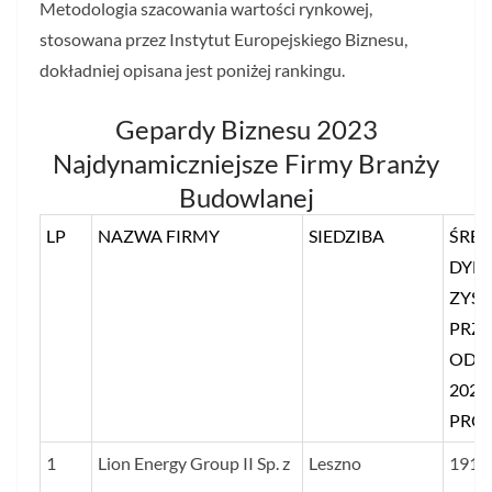
Metodologia szacowania wartości rynkowej,
stosowana przez Instytut Europejskiego Biznesu,
dokładniej opisana jest poniżej rankingu.
Gepardy Biznesu 2023
Najdynamiczniejsze Firmy Branży
Budowlanej
LP
NAZWA FIRMY
SIEDZIBA
ŚRED
DYN
ZYSK
PRZ
OD 2
2022
PRO
1
Lion Energy Group II Sp. z
Leszno
1912