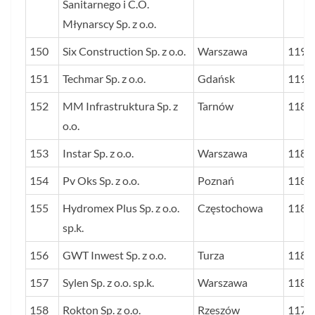
Sanitarnego i C.O.
Młynarscy Sp. z o.o.
150
Six Construction Sp. z o.o.
Warszawa
1191
151
Techmar Sp. z o.o.
Gdańsk
1190
152
MM Infrastruktura Sp. z
Tarnów
1189
o.o.
153
Instar Sp. z o.o.
Warszawa
1187
154
Pv Oks Sp. z o.o.
Poznań
1187
155
Hydromex Plus Sp. z o.o.
Częstochowa
1187
sp.k.
156
GWT Inwest Sp. z o.o.
Turza
1180
157
Sylen Sp. z o.o. sp.k.
Warszawa
1180
158
Rokton Sp. z o.o.
Rzeszów
1178