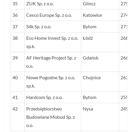
35
ZUK Sp. z o.o.
Glincz
2754
36
Cesco Europe Sp. z o.o.
Katowice
2749
37
S4k Sp. z o.o.
Bytom
2712
38
Eco Home Invest Sp. z o.o.
Łódź
2686
sp.k.
39
AF Heritage Project Sp. z
Gdańsk
2661
o.o.
40
Nowe Pogodne Sp. z o.o.
Chojnice
2633
sp.k.
41
Hardcom Sp. z o.o.
Bytom
2552
42
Przedsiębiorstwo
Nysa
2498
Budowlane Mobud Sp. z
o.o.