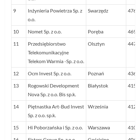
9
Inżynieria Powietrza Sp. z
Swarzędz
4765
o.o.
10
Nomet Sp. z o.o.
Poręba
4692
11
Przedsiębiorstwo
Olsztyn
4478
Telekomunikacyjne
Telekom Warmia -Sp. z o.o.
12
Ocm Invest Sp. z o.o.
Poznań
4368
13
Rogowski Development
Białystok
4157
Nova Sp. z o.o. Bis sp.k.
14
Piętnastka Art-Bud Invest
Września
4125
Sp. z o.o. sp.k.
15
Hi Poborzańska i Sp. z o.o.
Warszawa
4101
16
Sisters Group Sp. z o.o.
Gościcino
4049