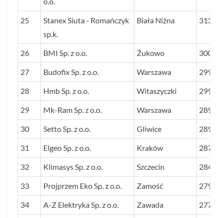
o.o.
25
Stanex Siuta - Romańczyk
Biała Niżna
3136
sp.k.
26
BMI Sp. z o.o.
Żukowo
3003
27
Budofix Sp. z o.o.
Warszawa
2998
28
Hmb Sp. z o.o.
Witaszyczki
2991
29
Mk-Ram Sp. z o.o.
Warszawa
2895
30
Setto Sp. z o.o.
Gliwice
2893
31
Elgeo Sp. z o.o.
Kraków
2878
32
Klimasys Sp. z o.o.
Szczecin
2843
33
Projprzem Eko Sp. z o.o.
Zamość
2798
34
A-Z Elektryka Sp. z o.o.
Zawada
2771