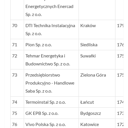
Energetycznych Enercad
Sp. z o.o.
70
DTI Technika Instalacyjna
Kraków
1797
Sp. z o.o.
71
Pion Sp. z o.o.
Siedliska
1764
72
Tehmar Energetyka i
Suwałki
1756
Budownictwo Sp. z o.o.
73
Przedsiębiorstwo
Zielona Góra
1756
Produkcyjno - Handlowe
Saba Sp. z o.o.
74
Termoinstal Sp. z o.o.
Łańcut
1749
75
GK EPB Sp. z o.o.
Bydgoszcz
1734
76
Vivo Polska Sp. z o.o.
Katowice
1721