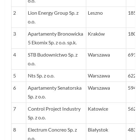
o.o.
2
Lion Energy Group Sp. z
Leszno
1856
o.o.
3
Apartamenty Bronowicka
Kraków
1802
5 Ekomix Sp. z o.o. sp.k.
4
STB Budownictwo Sp. z
Warszawa
6912
o.o.
5
Nts Sp. z o.o.
Warszawa
6221
6
Apartamenty Senatorska
Warszawa
5947
Sp. z o.o.
7
Control Project Industry
Katowice
5625
Sp. z o.o.
8
Electrum Concreo Sp. z
Białystok
4839
o.o.