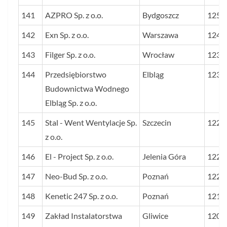
141
AZPRO Sp. z o.o.
Bydgoszcz
1250
142
Exn Sp. z o.o.
Warszawa
1244
143
Filger Sp. z o.o.
Wrocław
1239
144
Przedsiębiorstwo
Elbląg
1234
Budownictwa Wodnego
Elbląg Sp. z o.o.
145
Stal - Went Wentylacje Sp.
Szczecin
1225
z o.o.
146
El - Project Sp. z o.o.
Jelenia Góra
1222
147
Neo-Bud Sp. z o.o.
Poznań
1222
148
Kenetic 247 Sp. z o.o.
Poznań
1216
149
Zakład Instalatorstwa
Gliwice
1207