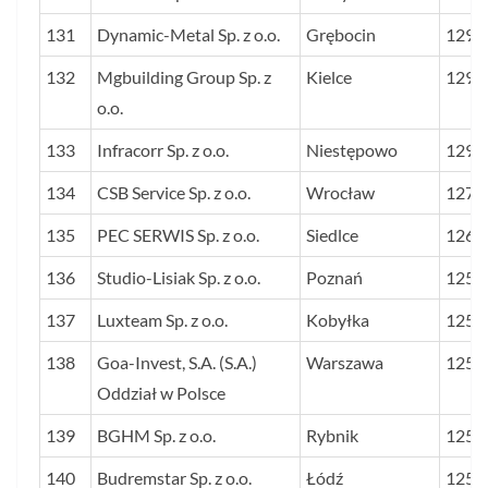
131
Dynamic-Metal Sp. z o.o.
Grębocin
1291
132
Mgbuilding Group Sp. z
Kielce
1290
o.o.
133
Infracorr Sp. z o.o.
Niestępowo
1290
134
CSB Service Sp. z o.o.
Wrocław
1275
135
PEC SERWIS Sp. z o.o.
Siedlce
1267
136
Studio-Lisiak Sp. z o.o.
Poznań
1258
137
Luxteam Sp. z o.o.
Kobyłka
1258
138
Goa-Invest, S.A. (S.A.)
Warszawa
1257
Oddział w Polsce
139
BGHM Sp. z o.o.
Rybnik
1255
140
Budremstar Sp. z o.o.
Łódź
1253