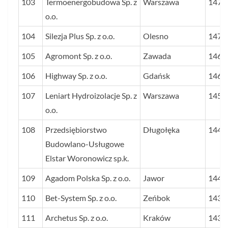
103
Termoenergobudowa Sp. z
Warszawa
1478
o.o.
104
Silezja Plus Sp. z o.o.
Olesno
1470
105
Agromont Sp. z o.o.
Zawada
1467
106
Highway Sp. z o.o.
Gdańsk
1464
107
Leniart Hydroizolacje Sp. z
Warszawa
1454
o.o.
108
Przedsiębiorstwo
Długołęka
1447
Budowlano-Usługowe
Elstar Woronowicz sp.k.
109
Agadom Polska Sp. z o.o.
Jawor
1442
110
Bet-System Sp. z o.o.
Zeńbok
1438
111
Archetus Sp. z o.o.
Kraków
1431