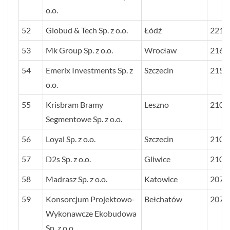
o.o.
52
Globud & Tech Sp. z o.o.
Łódź
2210
53
Mk Group Sp. z o.o.
Wrocław
2168
54
Emerix Investments Sp. z
Szczecin
2152
o.o.
55
Krisbram Bramy
Leszno
2105
Segmentowe Sp. z o.o.
56
Loyal Sp. z o.o.
Szczecin
2103
57
D2s Sp. z o.o.
Gliwice
2102
58
Madrasz Sp. z o.o.
Katowice
2075
59
Konsorcjum Projektowo-
Bełchatów
2074
Wykonawcze Ekobudowa
Sp. z o.o.