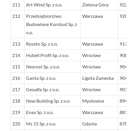
211
Art Wind Sp. z o.o.
Zielona Góra
922
212
Przedsiębiorstwo
Warszawa
920
Budowlane Korsbud Sp. z
o.o.
213
Roseto Sp. z o.o.
Warszawa
917
214
Hubell Profil Sp. z o.o.
Wrocław
908
215
Nexrost Sp. z o.o.
Wrocław
904
216
Ganta Sp. z o.o.
Ligota Zamecka
904
217
Geoalfa Sp. z o.o.
Wrocław
901
218
New Building Sp. z o.o.
Mysłowice
894
219
Enax Sp. z o.o.
Warszawa
881
220
Ms 15 Sp. z o.o.
Gdynia
878