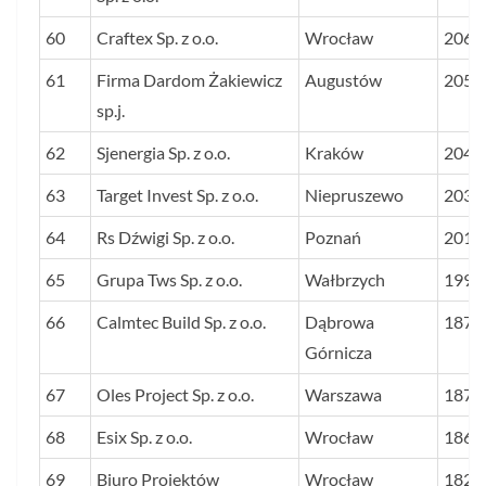
60
Craftex Sp. z o.o.
Wrocław
2066
61
Firma Dardom Żakiewicz
Augustów
2054
sp.j.
62
Sjenergia Sp. z o.o.
Kraków
2049
63
Target Invest Sp. z o.o.
Niepruszewo
2031
64
Rs Dźwigi Sp. z o.o.
Poznań
2015
65
Grupa Tws Sp. z o.o.
Wałbrzych
1993
66
Calmtec Build Sp. z o.o.
Dąbrowa
1875
Górnicza
67
Oles Project Sp. z o.o.
Warszawa
1872
68
Esix Sp. z o.o.
Wrocław
1863
69
Biuro Projektów
Wrocław
1824