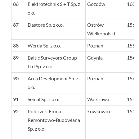
86
Elektrotechnik S + T Sp. z
Gozdów
1608
o.o.
87
Dastore Sp. z o.o.
Ostrów
1563
Wielkopolski
88
Werda Sp. z o.o.
Poznań
1556
89
Baltic Surveyors Group
Gdynia
1546
Ltd Sp. z o.o.
90
Area Development Sp. z
Poznań
1544
o.o.
91
Semal Sp. z o.o.
Warszawa
1542
92
Poloczek. Firma
Łowkowice
1539
Remontowo-Budowlana
Sp. z o.o.