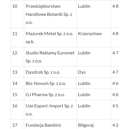
10
Przedsiębiorstwo
Lublin
4 881
Handlowe Botanik Sp. z
o.o.
11
Mazurek Metal Sp. z o.o.
Krasnystaw
4 860
sp.k.
12
Studio Reklamy Euromet
Lublin
4 753
Sp. z o.o.
13
Dysdrob Sp. z o.o.
Dys
4 735
14
Bio-Novum Sp. z o.o.
Lublin
4 627
15
GJ Pharma Sp. z o.o.
Lublin
4 627
16
Uze Export-Import Sp. z
Lublin
4 570
o.o.
17
Fundacja Bambini
Biłgoraj
4 240