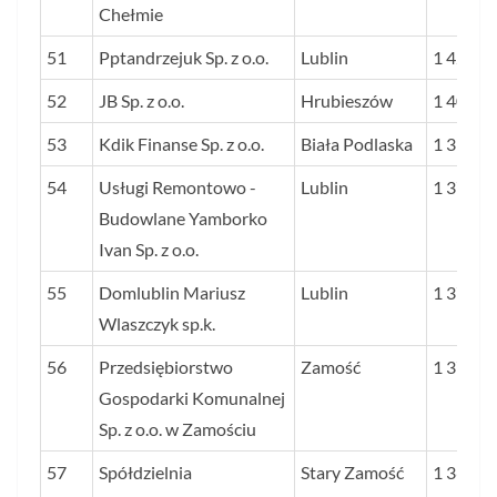
Chełmie
51
Pptandrzejuk Sp. z o.o.
Lublin
1 422
52
JB Sp. z o.o.
Hrubieszów
1 400
53
Kdik Finanse Sp. z o.o.
Biała Podlaska
1 395
54
Usługi Remontowo -
Lublin
1 375
Budowlane Yamborko
Ivan Sp. z o.o.
55
Domlublin Mariusz
Lublin
1 373
Wlaszczyk sp.k.
56
Przedsiębiorstwo
Zamość
1 372
Gospodarki Komunalnej
Sp. z o.o. w Zamościu
57
Spółdzielnia
Stary Zamość
1 368