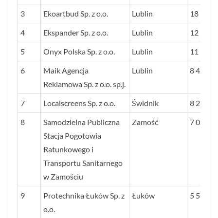
3
Ekoartbud Sp. z o.o.
Lublin
PRZYC
18 728
OD 201
4
Ekspander Sp. z o.o.
Lublin
12 294
2020 R.
5
Onyx Polska Sp. z o.o.
Lublin
11 317
PROCE
6
Maik Agencja
Lublin
8 417
Reklamowa Sp. z o.o. sp.j.
7
Localscreens Sp. z o.o.
Świdnik
8 231
8
Samodzielna Publiczna
Zamość
7 018
Stacja Pogotowia
Ratunkowego i
Transportu Sanitarnego
w Zamościu
9
Protechnika Łuków Sp. z
Łuków
5 531
o.o.