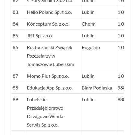
82
4 Pory Smaku Sp. z o.o.
Lublin
1 054
83
Hello Poland Sp. z o.o.
Lublin
1 022
84
Konceptum Sp. z o.o.
Chełm
1 017
85
JRT Sp. z o.o.
Lublin
1 013
86
Roztoczański Związek
Rogóźno
1 009
Pszczelarzy w
Tomaszowie Lubelskim
87
Momo Plus Sp. z o.o.
Lublin
1 002
88
Edukacja Asp Sp. z o.o.
Biała Podlaska
988
89
Lubelskie
Lublin
988
Przedsiębiorstwo
Dźwigowe Winda-
Serwis Sp. z o.o.