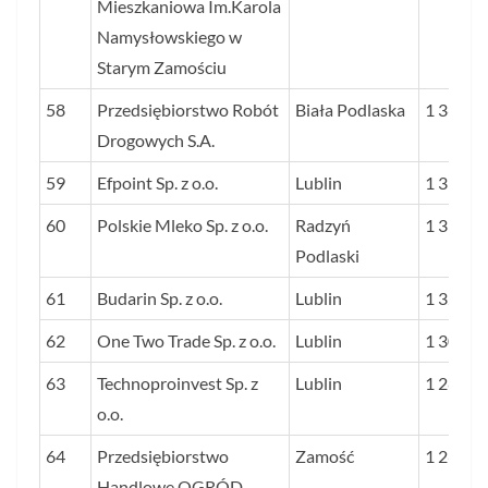
Mieszkaniowa Im.Karola
Namysłowskiego w
Starym Zamościu
58
Przedsiębiorstwo Robót
Biała Podlaska
1 367
Drogowych S.A.
59
Efpoint Sp. z o.o.
Lublin
1 352
60
Polskie Mleko Sp. z o.o.
Radzyń
1 331
Podlaski
61
Budarin Sp. z o.o.
Lublin
1 327
62
One Two Trade Sp. z o.o.
Lublin
1 308
63
Technoproinvest Sp. z
Lublin
1 289
o.o.
64
Przedsiębiorstwo
Zamość
1 269
Handlowe OGRÓD