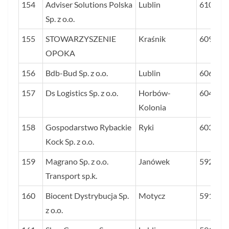
154
Adviser Solutions Polska
Lublin
610
Sp. z o.o.
155
STOWARZYSZENIE
Kraśnik
609
OPOKA
156
Bdb-Bud Sp. z o.o.
Lublin
606
157
Ds Logistics Sp. z o.o.
Horbów-
604
Kolonia
158
Gospodarstwo Rybackie
Ryki
603
Kock Sp. z o.o.
159
Magrano Sp. z o.o.
Janówek
592
Transport sp.k.
160
Biocent Dystrybucja Sp.
Motycz
591
z o.o.