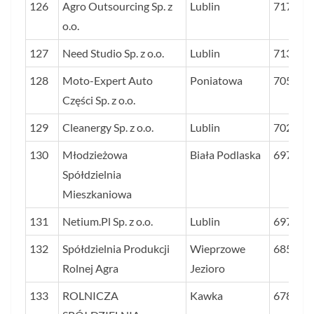
126
Agro Outsourcing Sp. z
Lublin
717
o.o.
127
Need Studio Sp. z o.o.
Lublin
713
128
Moto-Expert Auto
Poniatowa
705
Części Sp. z o.o.
129
Cleanergy Sp. z o.o.
Lublin
702
130
Młodzieżowa
Biała Podlaska
697
Spółdzielnia
Mieszkaniowa
131
Netium.Pl Sp. z o.o.
Lublin
697
132
Spółdzielnia Produkcji
Wieprzowe
685
Rolnej Agra
Jezioro
133
ROLNICZA
Kawka
678