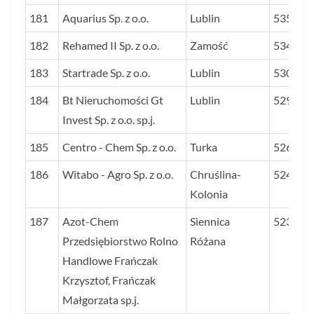
181
Aquarius Sp. z o.o.
Lublin
535
182
Rehamed II Sp. z o.o.
Zamość
534
183
Startrade Sp. z o.o.
Lublin
530
184
Bt Nieruchomości Gt
Lublin
529
Invest Sp. z o.o. sp.j.
185
Centro - Chem Sp. z o.o.
Turka
526
186
Witabo - Agro Sp. z o.o.
Chruślina-
524
Kolonia
187
Azot-Chem
Siennica
523
Przedsiębiorstwo Rolno
Różana
Handlowe Frańczak
Krzysztof, Frańczak
Małgorzata sp.j.