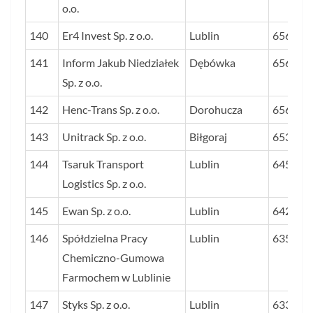
o.o.
140
Er4 Invest Sp. z o.o.
Lublin
656
141
Inform Jakub Niedziałek
Dębówka
656
Sp. z o.o.
142
Henc-Trans Sp. z o.o.
Dorohucza
656
143
Unitrack Sp. z o.o.
Biłgoraj
653
144
Tsaruk Transport
Lublin
645
Logistics Sp. z o.o.
145
Ewan Sp. z o.o.
Lublin
642
146
Spółdzielna Pracy
Lublin
635
Chemiczno-Gumowa
Farmochem w Lublinie
147
Styks Sp. z o.o.
Lublin
633