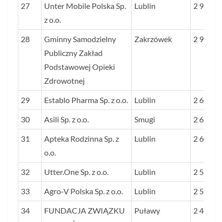
27
Unter Mobile Polska Sp.
Lublin
2 978
z o.o.
28
Gminny Samodzielny
Zakrzówek
2 917
Publiczny Zakład
Podstawowej Opieki
Zdrowotnej
29
Establo Pharma Sp. z o.o.
Lublin
2 623
30
Asili Sp. z o.o.
Smugi
2 616
31
Apteka Rodzinna Sp. z
Lublin
2 607
o.o.
32
Utter.One Sp. z o.o.
Lublin
2 589
33
Agro-V Polska Sp. z o.o.
Lublin
2 550
34
FUNDACJA ZWIĄZKU
Puławy
2 426