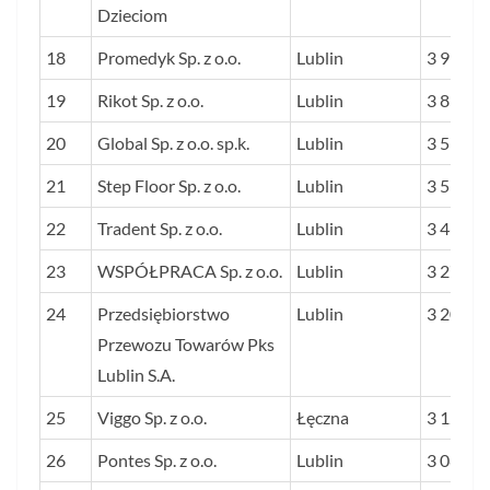
Dzieciom
18
Promedyk Sp. z o.o.
Lublin
3 915
19
Rikot Sp. z o.o.
Lublin
3 853
20
Global Sp. z o.o. sp.k.
Lublin
3 592
21
Step Floor Sp. z o.o.
Lublin
3 557
22
Tradent Sp. z o.o.
Lublin
3 460
23
WSPÓŁPRACA Sp. z o.o.
Lublin
3 273
24
Przedsiębiorstwo
Lublin
3 203
Przewozu Towarów Pks
Lublin S.A.
25
Viggo Sp. z o.o.
Łęczna
3 128
26
Pontes Sp. z o.o.
Lublin
3 088