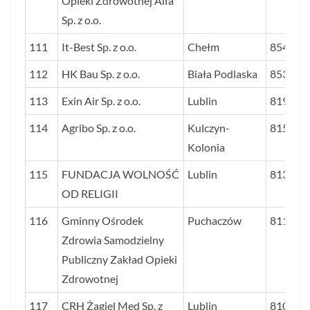
Opieki Zdrowotnej Alfa
Sp. z o.o.
111
It-Best Sp. z o.o.
Chełm
854
112
HK Bau Sp. z o.o.
Biała Podlaska
853
113
Exin Air Sp. z o.o.
Lublin
819
114
Agribo Sp. z o.o.
Kulczyn-
815
Kolonia
115
FUNDACJA WOLNOŚĆ
Lublin
813
OD RELIGII
116
Gminny Ośrodek
Puchaczów
811
Zdrowia Samodzielny
Publiczny Zakład Opieki
Zdrowotnej
117
CRH Żagiel Med Sp. z
Lublin
810