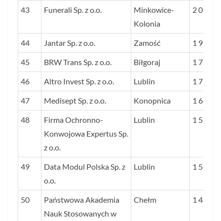
43
Funerali Sp. z o.o.
Minkowice-
2 014
Kolonia
44
Jantar Sp. z o.o.
Zamość
1 919
45
BRW Trans Sp. z o.o.
Biłgoraj
1 794
46
Altro Invest Sp. z o.o.
Lublin
1 738
47
Medisept Sp. z o.o.
Konopnica
1 644
48
Firma Ochronno-
Lublin
1 550
Konwojowa Expertus Sp.
z o.o.
49
Data Modul Polska Sp. z
Lublin
1 528
o.o.
50
Państwowa Akademia
Chełm
1 486
Nauk Stosowanych w