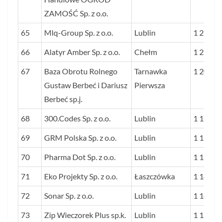
ZAMOŚĆ Sp. z o.o.
65
Mlq-Group Sp. z o.o.
Lublin
1 251
66
Alatyr Amber Sp. z o.o.
Chełm
1 238
67
Baza Obrotu Rolnego
Tarnawka
1 206
Gustaw Berbeć i Dariusz
Pierwsza
Berbeć sp.j.
68
300.Codes Sp. z o.o.
Lublin
1 189
69
GRM Polska Sp. z o.o.
Lublin
1 174
70
Pharma Dot Sp. z o.o.
Lublin
1 170
71
Eko Projekty Sp. z o.o.
Łaszczówka
1 143
72
Sonar Sp. z o.o.
Lublin
1 140
73
Zip Wieczorek Plus sp.k.
Lublin
1 126