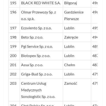
195
BLACK RED WHITE S.A.
Biłgoraj
496
196
Olmar Przewozy Sp. z
Gardzienice
496
o.o. sp.k.
Pierwsze
197
Ecoviento Sp. z o.o.
Lublin
495
198
Beto Sp. z o.o.
Zakręcie
494
199
Pgi Service Sp. z o.o.
Lublin
489
200
Biotopex Sp. z o.o.
Lublin
487
201
Assa Sp. z o.o.
Chełm
483
202
Griga-Bud Sp. z o.o.
Lublin
479
203
Centrum Usług
Zamość
479
Medycznych
Sonologistic Sp. z o.o.
204
Ctnt Polska Sp. z o.o.
Lublin
474