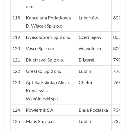
o.o.
118
Kancelaria Podatkowa
Lubartów
807
D. Wiącek Sp. z o.o.
119
Livesolutions Sp. z o.o.
Czerniejów
802
120
Vasco Sp. z o.o.
Wąwolnica
800
121
Bluetravel Sp. z o.o.
Biłgoraj
790
122
Greatkol Sp. z o.o.
Lublin
770
123
Apteka Eskulap Alicja
Chełm
769
Kopciewicz i
Wspólniczki sp.j.
124
Powiernik S.A.
Biała Podlaska
734
125
Maos Sp. z o.o.
Lublin
732