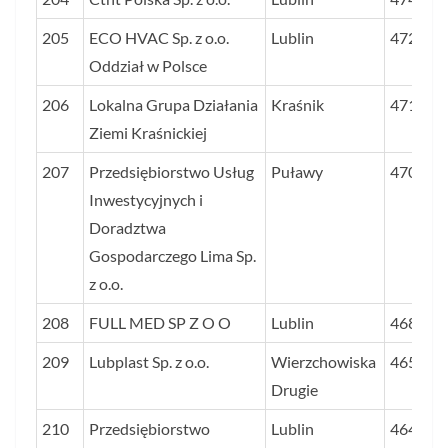
205
ECO HVAC Sp. z o.o.
Lublin
472
Oddział w Polsce
206
Lokalna Grupa Działania
Kraśnik
471
Ziemi Kraśnickiej
207
Przedsiębiorstwo Usług
Puławy
470
Inwestycyjnych i
Doradztwa
Gospodarczego Lima Sp.
z o.o.
208
FULL MED SP Z O O
Lublin
468
209
Lubplast Sp. z o.o.
Wierzchowiska
465
Drugie
210
Przedsiębiorstwo
Lublin
464