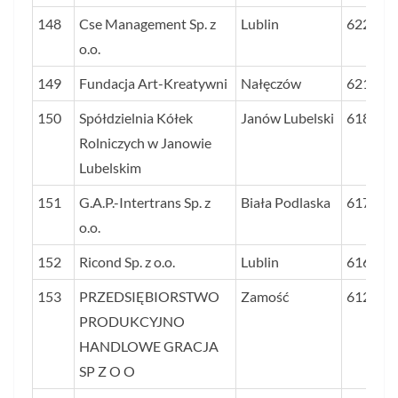
148
Cse Management Sp. z
Lublin
622
o.o.
149
Fundacja Art-Kreatywni
Nałęczów
621
150
Spółdzielnia Kółek
Janów Lubelski
618
Rolniczych w Janowie
Lubelskim
151
G.A.P.-Intertrans Sp. z
Biała Podlaska
617
o.o.
152
Ricond Sp. z o.o.
Lublin
616
153
PRZEDSIĘBIORSTWO
Zamość
612
PRODUKCYJNO
HANDLOWE GRACJA
SP Z O O