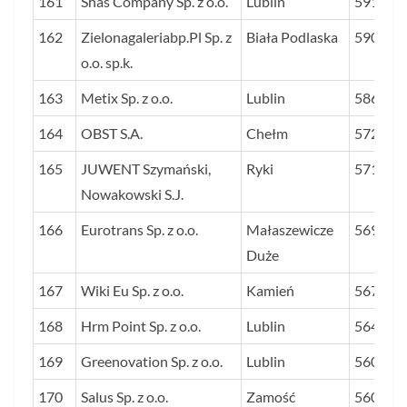
161
Shas Company Sp. z o.o.
Lublin
591
162
Zielonagaleriabp.Pl Sp. z
Biała Podlaska
590
o.o. sp.k.
163
Metix Sp. z o.o.
Lublin
586
164
OBST S.A.
Chełm
572
165
JUWENT Szymański,
Ryki
571
Nowakowski S.J.
166
Eurotrans Sp. z o.o.
Małaszewicze
569
Duże
167
Wiki Eu Sp. z o.o.
Kamień
567
168
Hrm Point Sp. z o.o.
Lublin
564
169
Greenovation Sp. z o.o.
Lublin
560
170
Salus Sp. z o.o.
Zamość
560