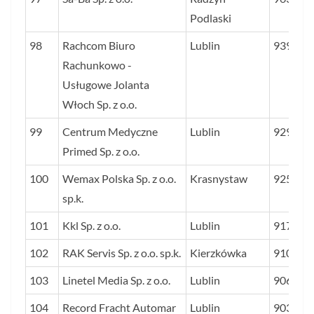
Podlaski
98
Rachcom Biuro
Lublin
939
Rachunkowo -
Usługowe Jolanta
Włoch Sp. z o.o.
99
Centrum Medyczne
Lublin
929
Primed Sp. z o.o.
100
Wemax Polska Sp. z o.o.
Krasnystaw
925
sp.k.
101
Kkl Sp. z o.o.
Lublin
917
102
RAK Servis Sp. z o.o. sp.k.
Kierzkówka
910
103
Linetel Media Sp. z o.o.
Lublin
906
104
Record Fracht Automar
Lublin
903