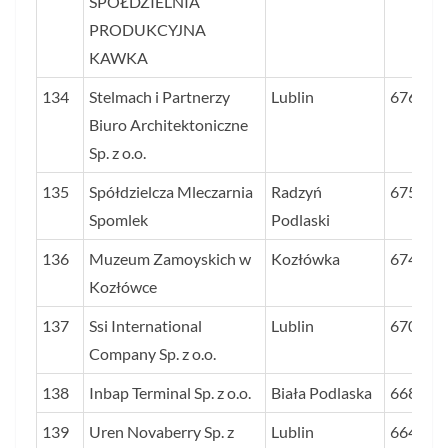
SPÓŁDZIELNIA
PRODUKCYJNA
KAWKA
134
Stelmach i Partnerzy
Lublin
676
Biuro Architektoniczne
Sp. z o.o.
135
Spółdzielcza Mleczarnia
Radzyń
675
Spomlek
Podlaski
136
Muzeum Zamoyskich w
Kozłówka
674
Kozłówce
137
Ssi International
Lublin
670
Company Sp. z o.o.
138
Inbap Terminal Sp. z o.o.
Biała Podlaska
668
139
Uren Novaberry Sp. z
Lublin
664