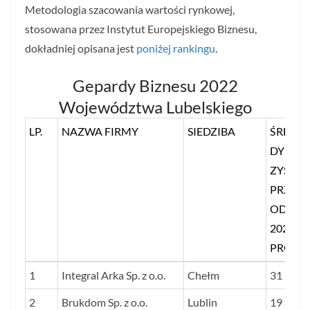
Metodologia szacowania wartości rynkowej,
stosowana przez Instytut Europejskiego Biznesu,
dokładniej opisana jest
poniżej rankingu
.
Gepardy Biznesu 2022
Województwa Lubelskiego
LP.
NAZWA FIRMY
SIEDZIBA
ŚREDNI
DYNAM
ZYSKU 
PRZYC
OD 201
2020 R.
PROCE
LP.
NAZWA FIRMY
SIEDZIBA
ŚREDNI
1
Integral Arka Sp. z o.o.
Chełm
31 388
DYNAM
2
Brukdom Sp. z o.o.
Lublin
19 801
ZYSKU 