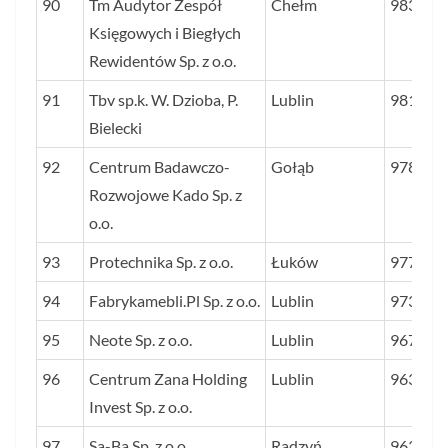
90
Tm Audytor Zespół
Chełm
983
Księgowych i Biegłych
Rewidentów Sp. z o.o.
91
Tbv sp.k. W. Dzioba, P.
Lublin
981
Bielecki
92
Centrum Badawczo-
Gołąb
978
Rozwojowe Kado Sp. z
o.o.
93
Protechnika Sp. z o.o.
Łuków
977
94
Fabrykamebli.Pl Sp. z o.o.
Lublin
973
95
Neote Sp. z o.o.
Lublin
967
96
Centrum Zana Holding
Lublin
963
Invest Sp. z o.o.
97
Sa-Ba Sp. z o.o.
Radzyń
963