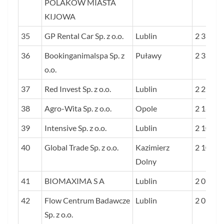
POLAKÓW MIASTA
KIJOWA
35
GP Rental Car Sp. z o.o.
Lublin
2 374
36
Bookinganimalspa Sp. z
Puławy
2 329
o.o.
37
Red Invest Sp. z o.o.
Lublin
2 214
38
Agro-Wita Sp. z o.o.
Opole
2 183
39
Intensive Sp. z o.o.
Lublin
2 104
40
Global Trade Sp. z o.o.
Kazimierz
2 100
Dolny
41
BIOMAXIMA S A
Lublin
2 095
42
Flow Centrum Badawcze
Lublin
2 092
Sp. z o.o.