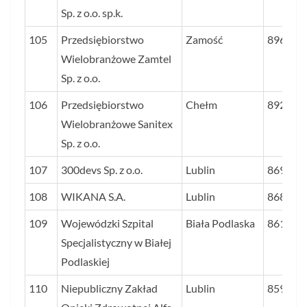
Sp. z o.o. sp.k.
105
Przedsiębiorstwo
Zamość
896
Wielobranżowe Zamtel
Sp. z o.o.
106
Przedsiębiorstwo
Chełm
892
Wielobranżowe Sanitex
Sp. z o.o.
107
300devs Sp. z o.o.
Lublin
869
108
WIKANA S.A.
Lublin
868
109
Wojewódzki Szpital
Biała Podlaska
861
Specjalistyczny w Białej
Podlaskiej
110
Niepubliczny Zakład
Lublin
859