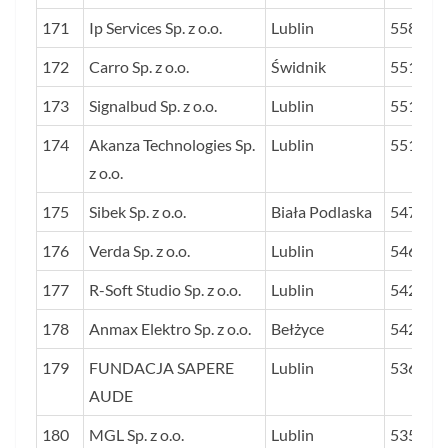
171
Ip Services Sp. z o.o.
Lublin
558
172
Carro Sp. z o.o.
Świdnik
551
173
Signalbud Sp. z o.o.
Lublin
551
174
Akanza Technologies Sp.
Lublin
551
z o.o.
175
Sibek Sp. z o.o.
Biała Podlaska
547
176
Verda Sp. z o.o.
Lublin
546
177
R-Soft Studio Sp. z o.o.
Lublin
542
178
Anmax Elektro Sp. z o.o.
Bełżyce
542
179
FUNDACJA SAPERE
Lublin
536
AUDE
180
MGL Sp. z o.o.
Lublin
535