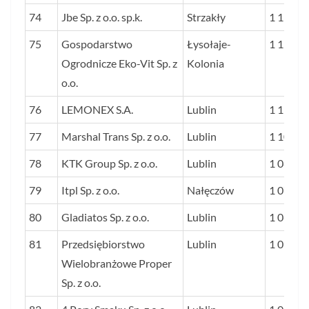
74
Jbe Sp. z o.o. sp.k.
Strzakły
1 125
75
Gospodarstwo
Łysołaje-
1 121
Ogrodnicze Eko-Vit Sp. z
Kolonia
o.o.
76
LEMONEX S.A.
Lublin
1 114
77
Marshal Trans Sp. z o.o.
Lublin
1 107
78
KTK Group Sp. z o.o.
Lublin
1 080
79
Itpl Sp. z o.o.
Nałęczów
1 070
80
Gladiatos Sp. z o.o.
Lublin
1 065
81
Przedsiębiorstwo
Lublin
1 056
Wielobranżowe Proper
Sp. z o.o.