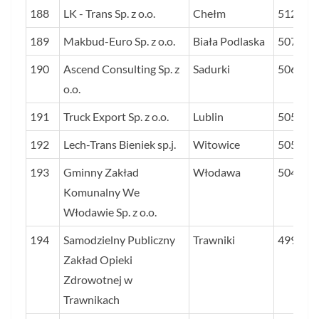
188
LK - Trans Sp. z o.o.
Chełm
512
189
Makbud-Euro Sp. z o.o.
Biała Podlaska
507
190
Ascend Consulting Sp. z
Sadurki
506
o.o.
191
Truck Export Sp. z o.o.
Lublin
505
192
Lech-Trans Bieniek sp.j.
Witowice
505
193
Gminny Zakład
Włodawa
504
Komunalny We
Włodawie Sp. z o.o.
194
Samodzielny Publiczny
Trawniki
499
Zakład Opieki
Zdrowotnej w
Trawnikach