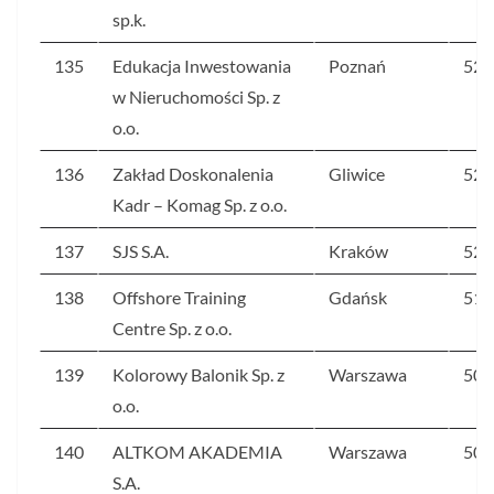
sp.k.
135
Edukacja Inwestowania
Poznań
52
w Nieruchomości Sp. z
o.o.
136
Zakład Doskonalenia
Gliwice
52
Kadr – Komag Sp. z o.o.
137
SJS S.A.
Kraków
52
138
Offshore Training
Gdańsk
51
Centre Sp. z o.o.
139
Kolorowy Balonik Sp. z
Warszawa
50
o.o.
140
ALTKOM AKADEMIA
Warszawa
50
S.A.