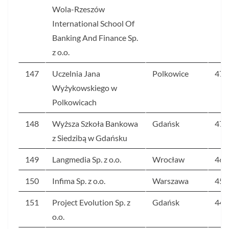
Wola-Rzeszów
International School Of
Banking And Finance Sp.
z o.o.
147
Uczelnia Jana
Polkowice
47
Wyżykowskiego w
Polkowicach
148
Wyższa Szkoła Bankowa
Gdańsk
47
z Siedzibą w Gdańsku
149
Langmedia Sp. z o.o.
Wrocław
46
150
Infima Sp. z o.o.
Warszawa
45
151
Project Evolution Sp. z
Gdańsk
44
o.o.