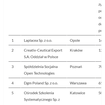
zysk
prz
od 2
do 2
proc
1
Laplacea Sp. z o.o.
Opole
160
2
Creativ-Ceutical Export
Kraków
128
S.A. Oddział w Polsce
3
Spółdzielnia Socjalna
Poznań
705
Open Technologies
4
Dgm Poland Sp. z o.o.
Warszawa
658
5
Ośrodek Szkolenia
Katowice
504
Systematycznego Sp. z