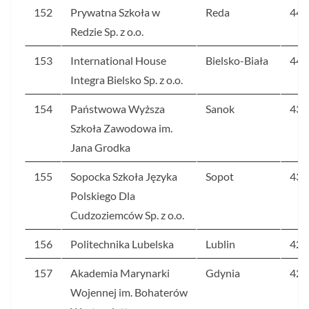
152
Prywatna Szkoła w
Reda
44
Redzie Sp. z o.o.
153
International House
Bielsko-Biała
44
Integra Bielsko Sp. z o.o.
154
Państwowa Wyższa
Sanok
43
Szkoła Zawodowa im.
Jana Grodka
155
Sopocka Szkoła Języka
Sopot
43
Polskiego Dla
Cudzoziemców Sp. z o.o.
156
Politechnika Lubelska
Lublin
42
157
Akademia Marynarki
Gdynia
42
Wojennej im. Bohaterów