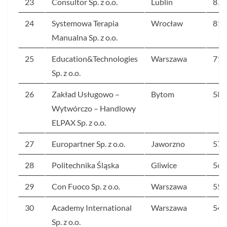
23
Consultor Sp. z o.o.
Lublin
879
24
Systemowa Terapia
Wrocław
819
Manualna Sp. z o.o.
25
Education&Technologies
Warszawa
716
Sp. z o.o.
26
Zakład Usługowo –
Bytom
585
Wytwórczo – Handlowy
ELPAX Sp. z o.o.
27
Europartner Sp. z o.o.
Jaworzno
576
28
Politechnika Śląska
Gliwice
563
29
Con Fuoco Sp. z o.o.
Warszawa
556
30
Academy International
Warszawa
543
Sp. z o.o.