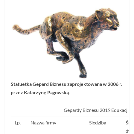
Statuetka Gepard Biznesu zaprojektowana w 2006 r.
przez Katarzynę Pągowską
.
Gepardy Biznesu 2019 Edukacji
Lp.
Nazwa firmy
Siedziba
Śred
dyn