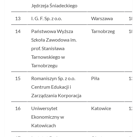
Jędrzeja Śniadeckiego
13
I. G. F. Sp. z o.o.
Warszawa
187
14
Państwowa Wyższa
Tarnobrzeg
182
Szkoła Zawodowa im.
prof. Stanisława
Tarnowskiego w
Tarnobrzegu
15
Romaniszyn Sp. z o.o.
Piła
137
Centrum Edukacji i
Zarządzania Korporacja
16
Uniwersytet
Katowice
120
Ekonomiczny w
Katowicach