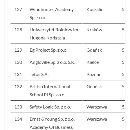
127
Windhunter Academy
Koszalin
59
Sp. z o.o.
128
Uniwersytet Rolniczy im.
Kraków
59
Hugona Kołłątaja
129
Eg Project Sp. z o.o.
Gdańsk
59
130
Angloville Sp. z o.o. S.K.
Kielce
58
131
Tetos S.A.
Poznań
56
132
British International
Gdańsk
55
School Pl Sp. z o.o.
133
Safety Logic Sp. z o.o.
Warszawa
55
134
Ernst &Young Sp. z o.o.
Warszawa
54
Academy Of Business