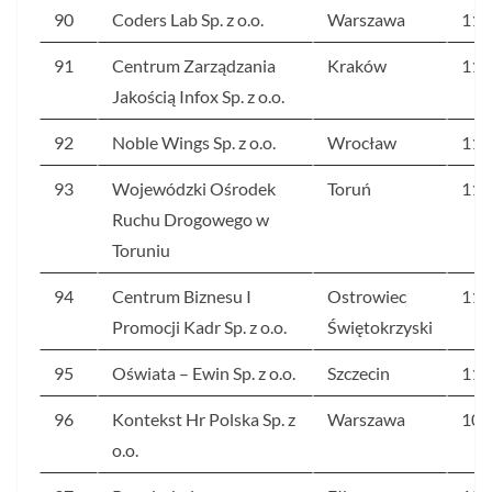
90
Coders Lab Sp. z o.o.
Warszawa
117
91
Centrum Zarządzania
Kraków
113
Jakością Infox Sp. z o.o.
92
Noble Wings Sp. z o.o.
Wrocław
113
93
Wojewódzki Ośrodek
Toruń
111
Ruchu Drogowego w
Toruniu
94
Centrum Biznesu I
Ostrowiec
111
Promocji Kadr Sp. z o.o.
Świętokrzyski
95
Oświata – Ewin Sp. z o.o.
Szczecin
110
96
Kontekst Hr Polska Sp. z
Warszawa
109
o.o.