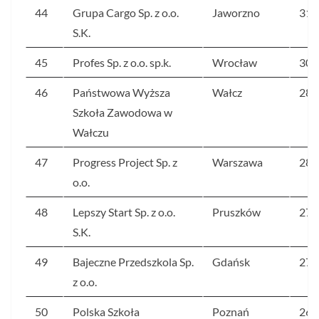
44
Grupa Cargo Sp. z o.o.
Jaworzno
311
S.K.
45
Profes Sp. z o.o. sp.k.
Wrocław
309
46
Państwowa Wyższa
Wałcz
289
Szkoła Zawodowa w
Wałczu
47
Progress Project Sp. z
Warszawa
282
o.o.
48
Lepszy Start Sp. z o.o.
Pruszków
273
S.K.
49
Bajeczne Przedszkola Sp.
Gdańsk
270
z o.o.
50
Polska Szkoła
Poznań
267