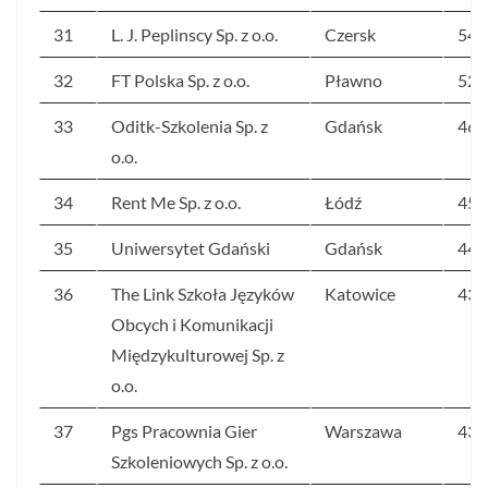
31
L. J. Peplinscy Sp. z o.o.
Czersk
541
32
FT Polska Sp. z o.o.
Pławno
528
33
Oditk-Szkolenia Sp. z
Gdańsk
465
o.o.
34
Rent Me Sp. z o.o.
Łódź
455
35
Uniwersytet Gdański
Gdańsk
448
36
The Link Szkoła Języków
Katowice
437
Obcych i Komunikacji
Międzykulturowej Sp. z
o.o.
37
Pgs Pracownia Gier
Warszawa
431
Szkoleniowych Sp. z o.o.