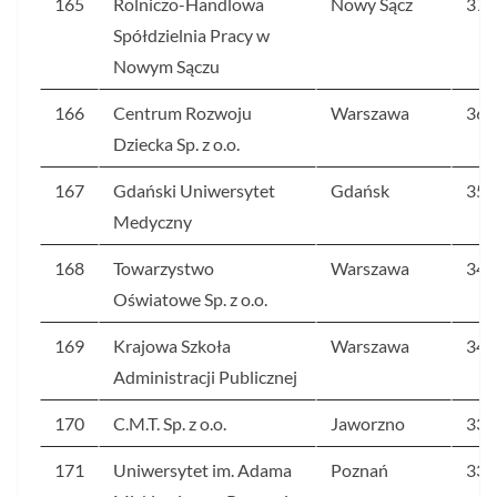
165
Rolniczo-Handlowa
Nowy Sącz
37
Spółdzielnia Pracy w
Nowym Sączu
166
Centrum Rozwoju
Warszawa
36
Dziecka Sp. z o.o.
167
Gdański Uniwersytet
Gdańsk
35
Medyczny
168
Towarzystwo
Warszawa
34
Oświatowe Sp. z o.o.
169
Krajowa Szkoła
Warszawa
34
Administracji Publicznej
170
C.M.T. Sp. z o.o.
Jaworzno
33
171
Uniwersytet im. Adama
Poznań
33