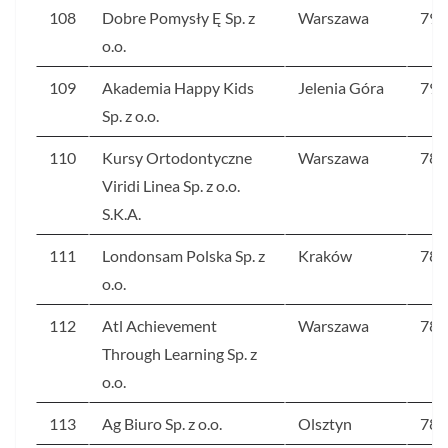
108
Dobre Pomysły Ę Sp. z
Warszawa
79
o.o.
109
Akademia Happy Kids
Jelenia Góra
79
Sp. z o.o.
110
Kursy Ortodontyczne
Warszawa
78
Viridi Linea Sp. z o.o.
S.K.A.
111
Londonsam Polska Sp. z
Kraków
78
o.o.
112
Atl Achievement
Warszawa
78
Through Learning Sp. z
o.o.
113
Ag Biuro Sp. z o.o.
Olsztyn
78