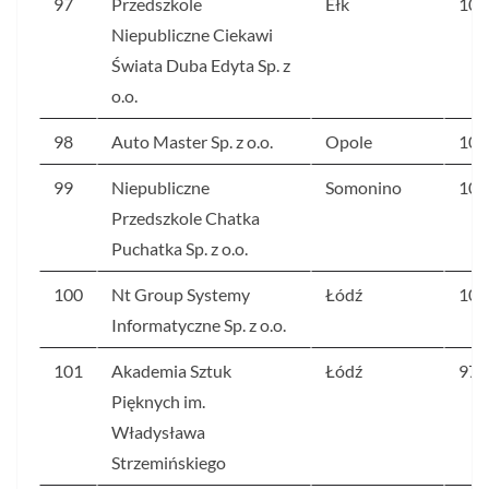
97
Przedszkole
Ełk
109
Niepubliczne Ciekawi
Świata Duba Edyta Sp. z
o.o.
98
Auto Master Sp. z o.o.
Opole
106
99
Niepubliczne
Somonino
103
Przedszkole Chatka
Puchatka Sp. z o.o.
100
Nt Group Systemy
Łódź
100
Informatyczne Sp. z o.o.
101
Akademia Sztuk
Łódź
97
Pięknych im.
Władysława
Strzemińskiego