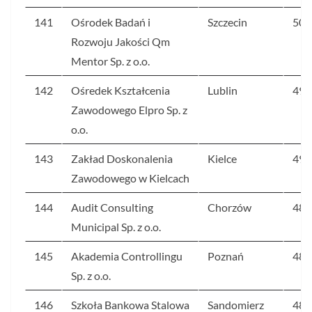
141
Ośrodek Badań i
Szczecin
50
Rozwoju Jakości Qm
Mentor Sp. z o.o.
142
Ośredek Kształcenia
Lublin
49
Zawodowego Elpro Sp. z
o.o.
143
Zakład Doskonalenia
Kielce
49
Zawodowego w Kielcach
144
Audit Consulting
Chorzów
48
Municipal Sp. z o.o.
145
Akademia Controllingu
Poznań
48
Sp. z o.o.
146
Szkoła Bankowa Stalowa
Sandomierz
48