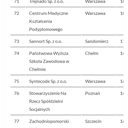
71
Trejnado Sp. z o.o.
Warszawa
186
72
Centrum Medyczne
Warszawa
181
Kształcenia
Podyplomowego
73
Sannort Sp. z o.o.
Sandomierz
170
74
Państwowa Wyższa
Chełm
169
Szkoła Zawodowa w
Chełmie
75
Syntecode Sp. z o.o.
Warszawa
167
76
Stowarzyszenie Na
Poznań
164
Rzecz Spółdzielni
Socjalnych
77
Zachodniopomorski
Szczecin
163