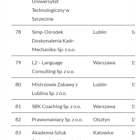
Uniwersytet
Technologiczny w
Szczecinie
78
Simp-Ośrodek
Lublin
161
Doskonalenia Kadr-
Mechanika-Sp. z o.o.
79
L2 – Language
Warszawa
154
Consulting Sp. z o.o.
80
Mistrzowie Zabawy z
Lublin
154
Lublina Sp. z o.o.
81
SBK Coaching Sp. z o.o.
Warszawa
154
82
Prawomaniacy Sp. z o.o.
Olsztyn
151
83
Akademia Sztuk
Katowice
149