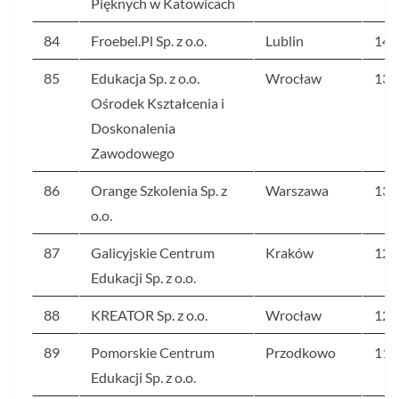
Pięknych w Katowicach
84
Froebel.Pl Sp. z o.o.
Lublin
145
85
Edukacja Sp. z o.o.
Wrocław
131
Ośrodek Kształcenia i
Doskonalenia
Zawodowego
86
Orange Szkolenia Sp. z
Warszawa
131
o.o.
87
Galicyjskie Centrum
Kraków
129
Edukacji Sp. z o.o.
88
KREATOR Sp. z o.o.
Wrocław
120
89
Pomorskie Centrum
Przodkowo
119
Edukacji Sp. z o.o.