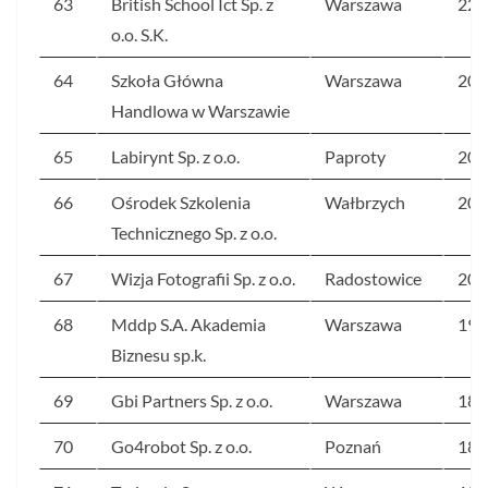
63
British School Ict Sp. z
Warszawa
224
o.o. S.K.
64
Szkoła Główna
Warszawa
209
Handlowa w Warszawie
65
Labirynt Sp. z o.o.
Paproty
203
66
Ośrodek Szkolenia
Wałbrzych
201
Technicznego Sp. z o.o.
67
Wizja Fotografii Sp. z o.o.
Radostowice
200
68
Mddp S.A. Akademia
Warszawa
192
Biznesu sp.k.
69
Gbi Partners Sp. z o.o.
Warszawa
189
70
Go4robot Sp. z o.o.
Poznań
189