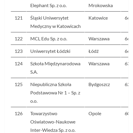
Elephant Sp. z o.o.
Mrokowska
121
Śląski Uniwersytet
Katowice
66
Medyczny w Katowicach
122
MCL Edu Sp. z o.o.
Warszawa
66
123
Uniwersytet Łódzki
Łódź
66
124
Szkoła Międzynarodowa
Warszawa
63
S.A.
125
Niepubliczna Szkoła
Bydgoszcz
62
Podstawowa Nr 1 – Sp. z
o.o.
126
Towarzystwo
Opole
60
Oświatowo-Naukowe
Inter-Wiedza Sp. z o.o.