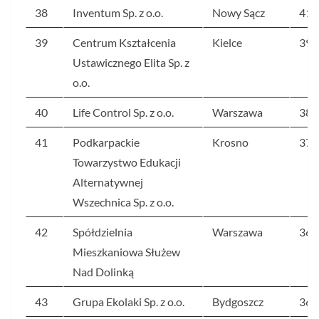
38
Inventum Sp. z o.o.
Nowy Sącz
416
39
Centrum Kształcenia
Kielce
395
Ustawicznego Elita Sp. z
o.o.
40
Life Control Sp. z o.o.
Warszawa
387
41
Podkarpackie
Krosno
375
Towarzystwo Edukacji
Alternatywnej
Wszechnica Sp. z o.o.
42
Spółdzielnia
Warszawa
365
Mieszkaniowa Służew
Nad Dolinką
43
Grupa Ekolaki Sp. z o.o.
Bydgoszcz
362