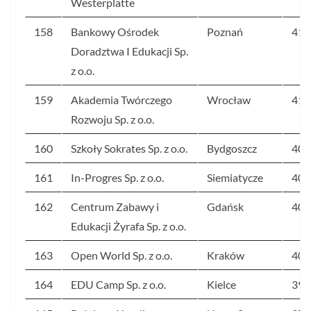
Westerplatte
158
Bankowy Ośrodek
Poznań
41
Doradztwa I Edukacji Sp.
z o.o.
159
Akademia Twórczego
Wrocław
41
Rozwoju Sp. z o.o.
160
Szkoły Sokrates Sp. z o.o.
Bydgoszcz
40
161
In-Progres Sp. z o.o.
Siemiatycze
40
162
Centrum Zabawy i
Gdańsk
40
Edukacji Żyrafa Sp. z o.o.
163
Open World Sp. z o.o.
Kraków
40
164
EDU Camp Sp. z o.o.
Kielce
39