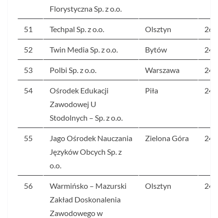
Florystyczna Sp. z o.o.
51
Techpal Sp. z o.o.
Olsztyn
261
52
Twin Media Sp. z o.o.
Bytów
249
53
Polbi Sp. z o.o.
Warszawa
246
54
Ośrodek Edukacji
Piła
244
Zawodowej U
Stodolnych – Sp. z o.o.
55
Jago Ośrodek Nauczania
Zielona Góra
241
Języków Obcych Sp. z
o.o.
56
Warmińsko – Mazurski
Olsztyn
241
Zakład Doskonalenia
Zawodowego w