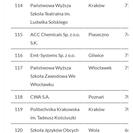
114
Państwowa Wyższa
Kraków
77
Szkoła Teatralna im.
Ludwika Solskiego
115
ACC Chemicals Sp. z o.o.
Piaseczno
76
S.K.
116
Emt-Systems Sp. z o.o.
Gliwice
75
117
Państwowa Wyższa
Włocławek
75
Szkoła Zawodowa We
Włocławku
118
CWA S.A.
Poznań
70
119
Politechnika Krakowska
Kraków
70
im. Tadeusz Kościuszki
120
Szkoła Języków Obcych
Wola
66