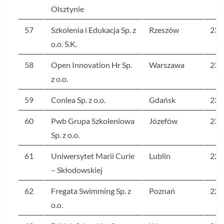
Olsztynie
57
Szkolenia i Edukacja Sp. z
Rzeszów
238
o.o. S.K.
58
Open Innovation Hr Sp.
Warszawa
236
z o.o.
59
Conlea Sp. z o.o.
Gdańsk
233
60
Pwb Grupa Szkoleniowa
Józefów
231
Sp. z o.o.
61
Uniwersytet Marii Curie
Lublin
228
– Skłodowskiej
62
Fregata Swimming Sp. z
Poznań
227
o.o.