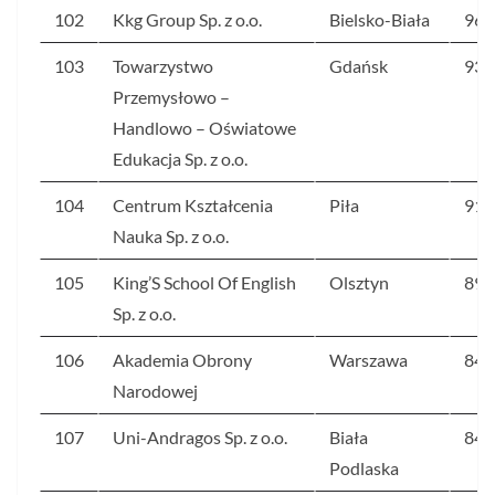
102
Kkg Group Sp. z o.o.
Bielsko-Biała
96
103
Towarzystwo
Gdańsk
93
Przemysłowo –
Handlowo – Oświatowe
Edukacja Sp. z o.o.
104
Centrum Kształcenia
Piła
91
Nauka Sp. z o.o.
105
King’S School Of English
Olsztyn
89
Sp. z o.o.
106
Akademia Obrony
Warszawa
84
Narodowej
107
Uni-Andragos Sp. z o.o.
Biała
84
Podlaska