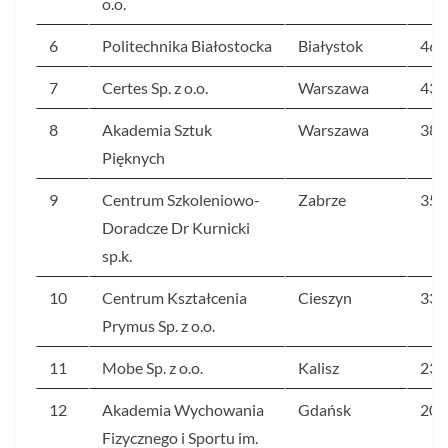
o.o.
6
Politechnika Białostocka
Białystok
461
7
Certes Sp. z o.o.
Warszawa
434
8
Akademia Sztuk
Warszawa
382
Pięknych
9
Centrum Szkoleniowo-
Zabrze
355
Doradcze Dr Kurnicki
sp.k.
10
Centrum Kształcenia
Cieszyn
331
Prymus Sp. z o.o.
11
Mobe Sp. z o.o.
Kalisz
230
12
Akademia Wychowania
Gdańsk
207
Fizycznego i Sportu im.