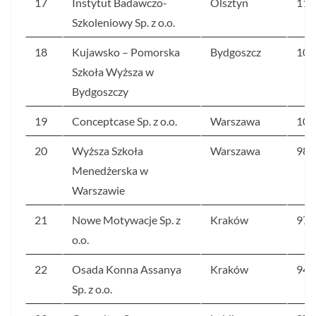
17
Instytut Badawczo-
Olsztyn
118
Szkoleniowy Sp. z o.o.
18
Kujawsko – Pomorska
Bydgoszcz
108
Szkoła Wyższa w
Bydgoszczy
19
Conceptcase Sp. z o.o.
Warszawa
104
20
Wyższa Szkoła
Warszawa
983
Menedżerska w
Warszawie
21
Nowe Motywacje Sp. z
Kraków
979
o.o.
22
Osada Konna Assanya
Kraków
949
Sp. z o.o.