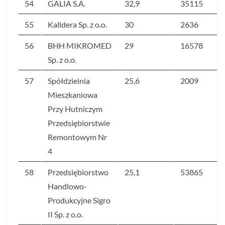
54
GALIA S.A.
32,9
35115
55
Kalldera Sp. z o.o.
30
2636
56
BHH MIKROMED
29
16578
Sp. z o.o.
57
Spółdzielnia
25,6
2009
Mieszkaniowa
Przy Hutniczym
Przedsiębiorstwie
Remontowym Nr
4
58
Przedsiębiorstwo
25,1
53865
Handlowo-
Produkcyjne Sigro
II Sp. z o.o.