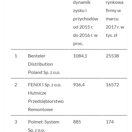
dynamik
rynkowa
zysku i
firmy w
przychodów
marcu
od 2015 r.
2017 r. w
do 2016 r. w
tys. zł
proc.
1
Benteler
1084,1
25538
Distribution
Poland Sp. z o.o.
2
FENIX I Sp. z o.o.
936,4
16572
Hutnicze
Przedsiębiorstwo
Remontowe
3
Polmet-System
885
174
Sp. z o.o.