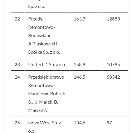
Sp. z o.o.
22
Przeds.
163,3
12883
Remontowo-
Budowlane
A.Piaskowski i
Spółka Sp. z o.o.
23
Unitech 1 Sp. z o.o.
158,8
10795
24
Przedsiębiorstwo
146,5
68342
Remontowo-
Handlowe Bobrek
S.J. J. Małek, B.
Macianty
25
Nova West Sp. z
134,5
97
o.o.