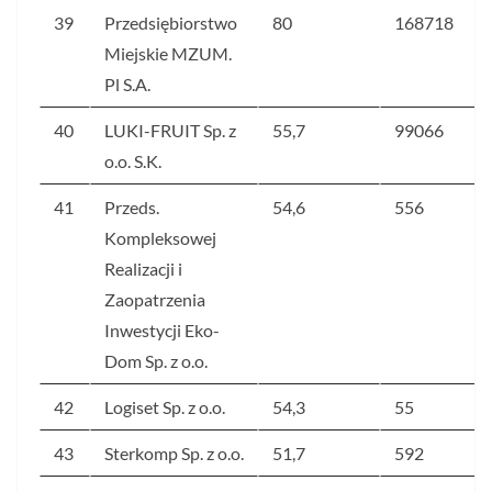
39
Przedsiębiorstwo
80
168718
Miejskie MZUM.
Pl S.A.
40
LUKI-FRUIT Sp. z
55,7
99066
o.o. S.K.
41
Przeds.
54,6
556
Kompleksowej
Realizacji i
Zaopatrzenia
Inwestycji Eko-
Dom Sp. z o.o.
42
Logiset Sp. z o.o.
54,3
55
43
Sterkomp Sp. z o.o.
51,7
592