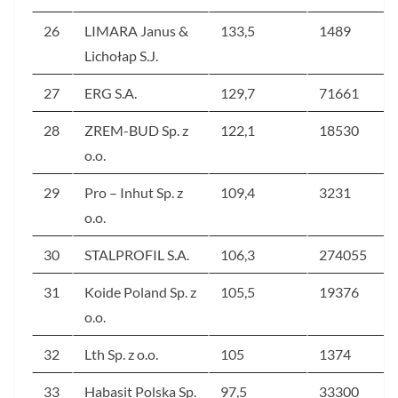
26
LIMARA Janus &
133,5
1489
Lichołap S.J.
27
ERG S.A.
129,7
71661
28
ZREM-BUD Sp. z
122,1
18530
o.o.
29
Pro – Inhut Sp. z
109,4
3231
o.o.
30
STALPROFIL S.A.
106,3
274055
31
Koide Poland Sp. z
105,5
19376
o.o.
32
Lth Sp. z o.o.
105
1374
33
Habasit Polska Sp.
97,5
33300