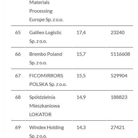
Materials
Processing
Europe Sp. z o.o.
65
Galileo Logistic
17,4
23240
Sp. z o.o.
66
Brembo Poland
15,7
5116608
Sp. z o.o.
67
FICOMIRRORS
15,5
529904
POLSKA Sp. z o.o.
68
Spółdzielnia
14,9
188823
Mieszkaniowa
LOKATOR
69
Windex Holding
14,3
27421
Sp. z o.o.