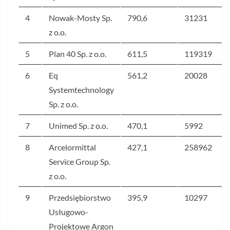
4
Nowak-Mosty Sp.
790,6
31231
z o.o.
5
Plan 40 Sp. z o.o.
611,5
119319
6
Eq
561,2
20028
Systemtechnology
Sp. z o.o.
7
Unimed Sp. z o.o.
470,1
5992
8
Arcelormittal
427,1
258962
Service Group Sp.
z o.o.
9
Przedsiębiorstwo
395,9
10297
Usługowo-
Projektowe Argon