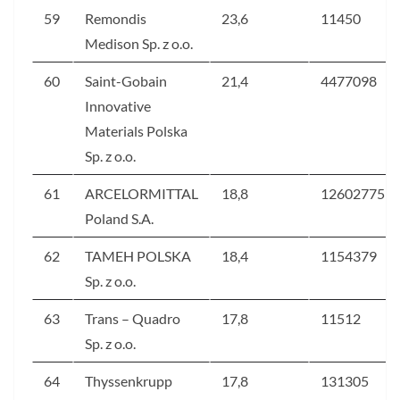
59
Remondis
23,6
11450
Medison Sp. z o.o.
60
Saint-Gobain
21,4
4477098
Innovative
Materials Polska
Sp. z o.o.
61
ARCELORMITTAL
18,8
12602775
Poland S.A.
62
TAMEH POLSKA
18,4
1154379
Sp. z o.o.
63
Trans – Quadro
17,8
11512
Sp. z o.o.
64
Thyssenkrupp
17,8
131305