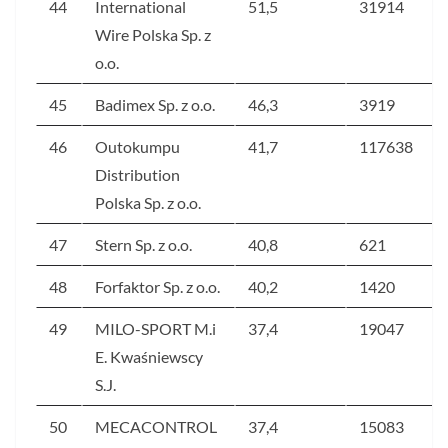
44
International
51,5
31914
Wire Polska Sp. z
o.o.
45
Badimex Sp. z o.o.
46,3
3919
46
Outokumpu
41,7
117638
Distribution
Polska Sp. z o.o.
47
Stern Sp. z o.o.
40,8
621
48
Forfaktor Sp. z o.o.
40,2
1420
49
MILO-SPORT M.i
37,4
19047
E. Kwaśniewscy
S.J.
50
MECACONTROL
37,4
15083