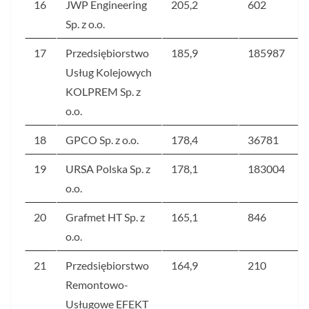
16
JWP Engineering
205,2
602
Sp. z o.o.
17
Przedsiębiorstwo
185,9
185987
Usług Kolejowych
KOLPREM Sp. z
o.o.
18
GPCO Sp. z o.o.
178,4
36781
19
URSA Polska Sp. z
178,1
183004
o.o.
20
Grafmet HT Sp. z
165,1
846
o.o.
21
Przedsiębiorstwo
164,9
210
Remontowo-
Usługowe EFEKT