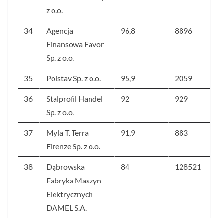
z o.o.
34
Agencja
96,8
8896
Finansowa Favor
Sp. z o.o.
35
Polstav Sp. z o.o.
95,9
2059
36
Stalprofil Handel
92
929
Sp. z o.o.
37
Myla T. Terra
91,9
883
Firenze Sp. z o.o.
38
Dąbrowska
84
128521
Fabryka Maszyn
Elektrycznych
DAMEL S.A.