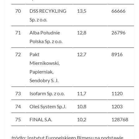
70
DSS RECYKLING
13,5
66666
Sp. z o.o.
71
Alba Południe
12,8
26796
Polska Sp. z o.o.
72
Pakt
12,7
8916
Miernikowski,
Papierniak,
Sendobry S. J.
73
Isofarm Sp. z o.o.
11,7
1120
74
Oleś System Sp.J.
10,8
1203
75
FINAL S.A.
10,2
128768
źródło: Instytut Europejskiego Biznesu na podstawie