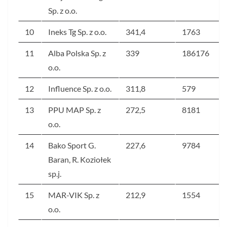
Sp. z o.o.
10
Ineks Tg Sp. z o.o.
341,4
1763
11
Alba Polska Sp. z
339
186176
o.o.
12
Influence Sp. z o.o.
311,8
579
13
PPU MAP Sp. z
272,5
8181
o.o.
14
Bako Sport G.
227,6
9784
Baran, R. Koziołek
sp.j.
15
MAR-VIK Sp. z
212,9
1554
o.o.