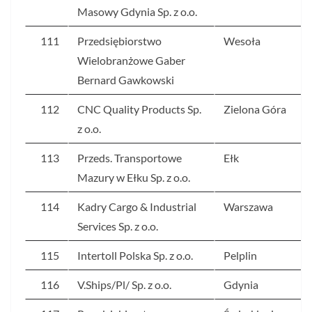
Masowy Gdynia Sp. z o.o.
111
Przedsiębiorstwo
Wesoła
Wielobranżowe Gaber
Bernard Gawkowski
112
CNC Quality Products Sp.
Zielona Góra
z o.o.
113
Przeds. Transportowe
Ełk
Mazury w Ełku Sp. z o.o.
114
Kadry Cargo & Industrial
Warszawa
Services Sp. z o.o.
115
Intertoll Polska Sp. z o.o.
Pelplin
116
V.Ships/Pl/ Sp. z o.o.
Gdynia