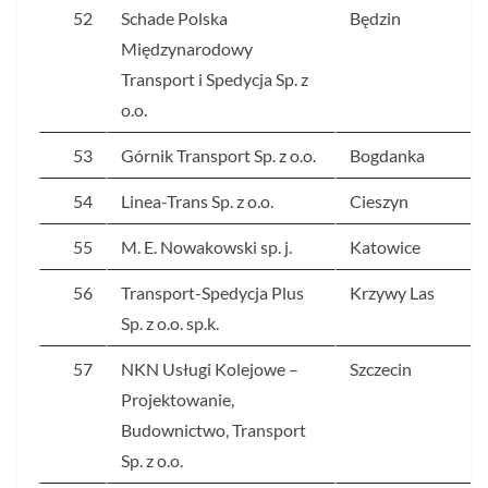
52
Schade Polska
Będzin
Międzynarodowy
Transport i Spedycja Sp. z
o.o.
53
Górnik Transport Sp. z o.o.
Bogdanka
54
Linea-Trans Sp. z o.o.
Cieszyn
55
M. E. Nowakowski sp. j.
Katowice
56
Transport-Spedycja Plus
Krzywy Las
Sp. z o.o. sp.k.
57
NKN Usługi Kolejowe –
Szczecin
Projektowanie,
Budownictwo, Transport
Sp. z o.o.