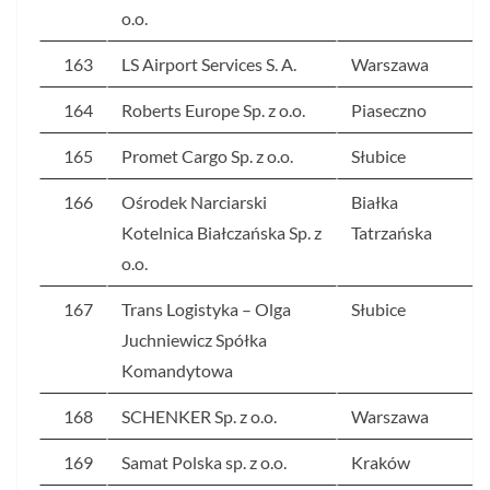
o.o.
163
LS Airport Services S. A.
Warszawa
164
Roberts Europe Sp. z o.o.
Piaseczno
165
Promet Cargo Sp. z o.o.
Słubice
166
Ośrodek Narciarski
Białka
Kotelnica Białczańska Sp. z
Tatrzańska
o.o.
167
Trans Logistyka – Olga
Słubice
Juchniewicz Spółka
Komandytowa
168
SCHENKER Sp. z o.o.
Warszawa
169
Samat Polska sp. z o.o.
Kraków