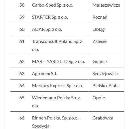
58
Carbo-Sped Sp. z o.o.
Małaszewicze
59
STARTER Sp. z o.o.
Poznań
60
ADAR Sp. z o.o.
Elbląg
61
Transconsult Poland Sp. z
Zalesie
o.o.
62
MAR – YARD LTD Sp. z o.o.
Gdańsk
63
Agromex S.J.
Sędziejowice
64
Merkury Express Sp. z o.o.
Bielsko-Biała
65
Wiedemann Polska Sp. z
Opole
o.o.
66
Rinnen Polska, Sp. z o.o.,
Grabówka
Spedycja