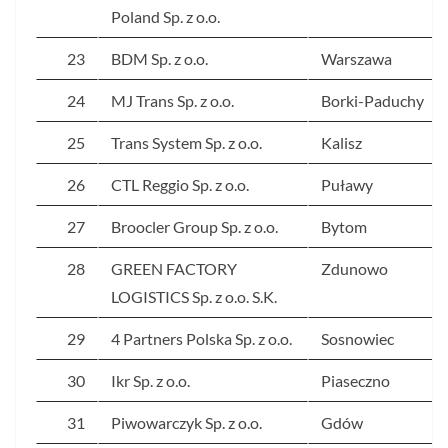
Poland Sp. z o.o.
23
BDM Sp. z o.o.
Warszawa
24
MJ Trans Sp. z o.o.
Borki-Paduchy
25
Trans System Sp. z o.o.
Kalisz
26
CTL Reggio Sp. z o.o.
Puławy
27
Broocler Group Sp. z o.o.
Bytom
28
GREEN FACTORY
Zdunowo
LOGISTICS Sp. z o.o. S.K.
29
4 Partners Polska Sp. z o.o.
Sosnowiec
30
Ikr Sp. z o.o.
Piaseczno
31
Piwowarczyk Sp. z o.o.
Gdów