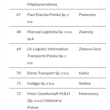
Międzynarodowa
67
Paul Klacska Polska Sp. z
Piaseczno
o.o.
68
Marszal Logistyka Sp. z o.o.
Zawroty
sp.k.
69
Lit-Logistic-Information-
Zielona Góra
Transporte Polska Sp. z
o.o.
70
Ebrex Transport Sp. z o.o.
Kalisz
71
Indiggo Sp. z o.o.
Siedlce
72
Muhr Gesellschaft M.B.H
Mokronosy
(Sp. z o.o.) Oddział w
Polsce