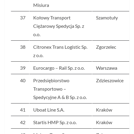
Misiura
37
Kołowy Transport
Szamotuły
Ciężarowy Spedycja Sp. z
o.o.
38
Citronex Trans Logistic Sp.
Zgorzelec
z o.o.
39
Eurocargo – Rail Sp. z o.o.
Warszawa
40
Przedsiębiorstwo
Zdzieszowice
Transportowo –
Spedycyjne A & B Sp. z o.o.
41
Uboat Line S.A.
Kraków
42
Startis HMP Sp. z o.o.
Kraków