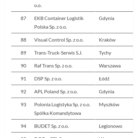
o.o.
87
EKB Container Logistik
Gdynia
Polska Sp. z o.o.
88
Visual Control Sp. z o.o.
Kraków
89
Trans-Truck-Serwis S.J.
Tychy
90
Raf Trans Sp. z o.o.
Warszawa
91
DSP Sp. z o.o.
Łódź
92
APL Poland Sp. z o.o.
Gdynia
93
Polonia Logistyka Sp. z o.o.
Myszków
Spółka Komandytowa
94
BUDET Sp. z o.o.
Legionowo