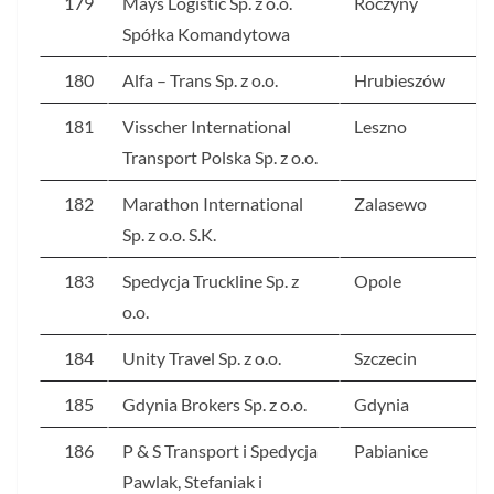
179
Mays Logistic Sp. z o.o.
Roczyny
Spółka Komandytowa
180
Alfa – Trans Sp. z o.o.
Hrubieszów
181
Visscher International
Leszno
Transport Polska Sp. z o.o.
182
Marathon International
Zalasewo
Sp. z o.o. S.K.
183
Spedycja Truckline Sp. z
Opole
o.o.
184
Unity Travel Sp. z o.o.
Szczecin
185
Gdynia Brokers Sp. z o.o.
Gdynia
186
P & S Transport i Spedycja
Pabianice
Pawlak, Stefaniak i