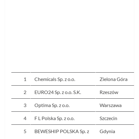
1
Chemicals Sp. z o.o.
Zielona Góra
2
EURO24 Sp. z o.o. S.K.
Rzeszów
3
Optima Sp. z o.o.
Warszawa
4
F L Polska Sp. z o.o.
Szczecin
5
BEWESHIP POLSKA Sp. z
Gdynia