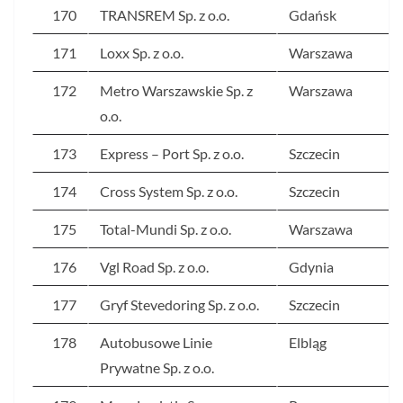
170
TRANSREM Sp. z o.o.
Gdańsk
171
Loxx Sp. z o.o.
Warszawa
172
Metro Warszawskie Sp. z
Warszawa
o.o.
173
Express – Port Sp. z o.o.
Szczecin
174
Cross System Sp. z o.o.
Szczecin
175
Total-Mundi Sp. z o.o.
Warszawa
176
Vgl Road Sp. z o.o.
Gdynia
177
Gryf Stevedoring Sp. z o.o.
Szczecin
178
Autobusowe Linie
Elbląg
Prywatne Sp. z o.o.