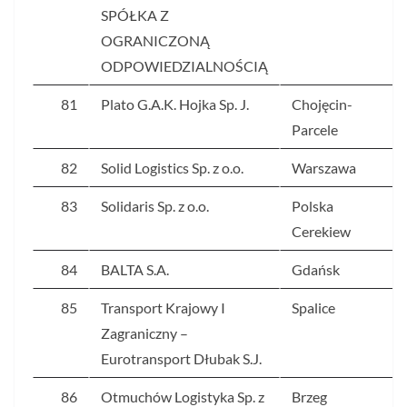
SPÓŁKA Z
OGRANICZONĄ
ODPOWIEDZIALNOŚCIĄ
81
Plato G.A.K. Hojka Sp. J.
Chojęcin-
Parcele
82
Solid Logistics Sp. z o.o.
Warszawa
83
Solidaris Sp. z o.o.
Polska
Cerekiew
84
BALTA S.A.
Gdańsk
85
Transport Krajowy I
Spalice
Zagraniczny –
Eurotransport Dłubak S.J.
86
Otmuchów Logistyka Sp. z
Brzeg