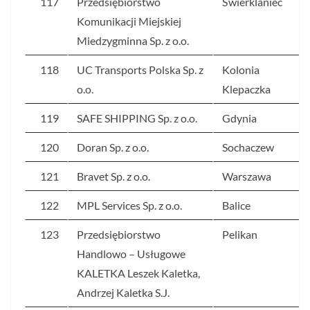
117
Przedsiębiorstwo
Świerklaniec
Komunikacji Miejskiej
Miedzygminna Sp. z o.o.
118
UC Transports Polska Sp. z
Kolonia
o.o.
Klepaczka
119
SAFE SHIPPING Sp. z o.o.
Gdynia
120
Doran Sp. z o.o.
Sochaczew
121
Bravet Sp. z o.o.
Warszawa
122
MPL Services Sp. z o.o.
Balice
123
Przedsiębiorstwo
Pelikan
Handlowo – Usługowe
KALETKA Leszek Kaletka,
Andrzej Kaletka S.J.