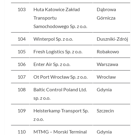
103
Huta Katowice Zakład
Dąbrowa
Transportu
Górnicza
Samochodowego Sp. z o.o.
104
Winterpol Sp. z o.o.
Duszniki-Zdrój
105
Fresh Logistics Sp. z o.o.
Robakowo
106
Enter Air Sp. z o.o.
Warszawa
107
Ot Port Wrocław Sp. z o.o.
Wrocław
108
Baltic Control Poland Ltd.
Gdynia
sp. z o.o.
109
Heisterkamp Transport Sp.
Szczecin
z o.o.
110
MTMG – Morski Terminal
Gdynia