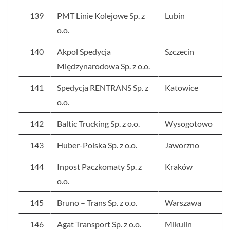
139
PMT Linie Kolejowe Sp. z
Lubin
o.o.
140
Akpol Spedycja
Szczecin
Międzynarodowa Sp. z o.o.
141
Spedycja RENTRANS Sp. z
Katowice
o.o.
142
Baltic Trucking Sp. z o.o.
Wysogotowo
143
Huber-Polska Sp. z o.o.
Jaworzno
144
Inpost Paczkomaty Sp. z
Kraków
o.o.
145
Bruno – Trans Sp. z o.o.
Warszawa
146
Agat Transport Sp. z o.o.
Mikulin