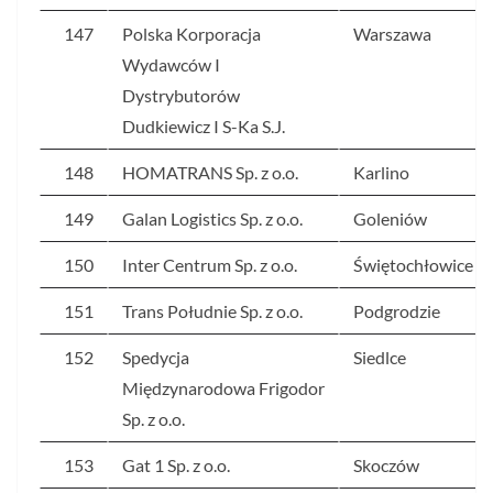
147
Polska Korporacja
Warszawa
Wydawców I
Dystrybutorów
Dudkiewicz I S-Ka S.J.
148
HOMATRANS Sp. z o.o.
Karlino
149
Galan Logistics Sp. z o.o.
Goleniów
150
Inter Centrum Sp. z o.o.
Świętochłowice
151
Trans Południe Sp. z o.o.
Podgrodzie
152
Spedycja
Siedlce
Międzynarodowa Frigodor
Sp. z o.o.
153
Gat 1 Sp. z o.o.
Skoczów