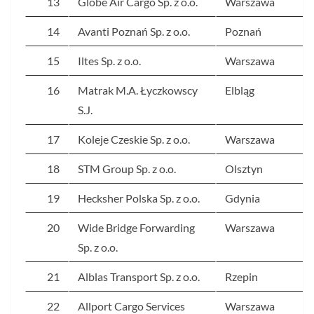
13
Globe Air Cargo Sp. z o.o.
Warszawa
14
Avanti Poznań Sp. z o.o.
Poznań
15
Iltes Sp. z o.o.
Warszawa
16
Matrak M.A. Łyczkowscy
Elbląg
S.J.
17
Koleje Czeskie Sp. z o.o.
Warszawa
18
STM Group Sp. z o.o.
Olsztyn
19
Hecksher Polska Sp. z o.o.
Gdynia
20
Wide Bridge Forwarding
Warszawa
Sp. z o.o.
21
Alblas Transport Sp. z o.o.
Rzepin
22
Allport Cargo Services
Warszawa