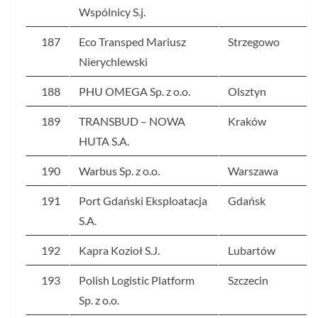
Wspólnicy S.j.
187
Eco Transped Mariusz
Strzegowo
Nierychlewski
188
PHU OMEGA Sp. z o.o.
Olsztyn
189
TRANSBUD – NOWA
Kraków
HUTA S.A.
190
Warbus Sp. z o.o.
Warszawa
191
Port Gdański Eksploatacja
Gdańsk
S.A.
192
Kapra Kozioł S.J.
Lubartów
193
Polish Logistic Platform
Szczecin
Sp. z o.o.