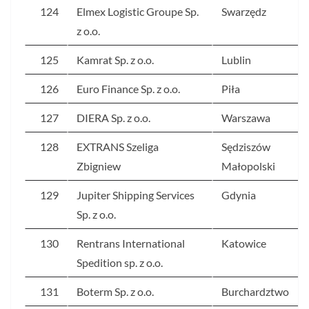
124
Elmex Logistic Groupe Sp.
Swarzędz
z o.o.
125
Kamrat Sp. z o.o.
Lublin
126
Euro Finance Sp. z o.o.
Piła
127
DIERA Sp. z o.o.
Warszawa
128
EXTRANS Szeliga
Sędziszów
Zbigniew
Małopolski
129
Jupiter Shipping Services
Gdynia
Sp. z o.o.
130
Rentrans International
Katowice
Spedition sp. z o.o.
131
Boterm Sp. z o.o.
Burchardztwo