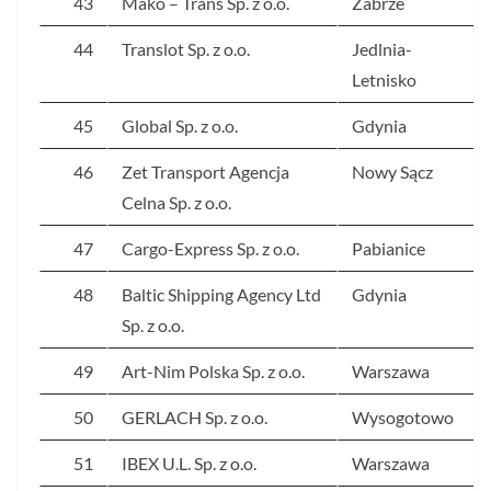
43
Mako – Trans Sp. z o.o.
Zabrze
44
Translot Sp. z o.o.
Jedlnia-
Letnisko
45
Global Sp. z o.o.
Gdynia
46
Zet Transport Agencja
Nowy Sącz
Celna Sp. z o.o.
47
Cargo-Express Sp. z o.o.
Pabianice
48
Baltic Shipping Agency Ltd
Gdynia
Sp. z o.o.
49
Art-Nim Polska Sp. z o.o.
Warszawa
50
GERLACH Sp. z o.o.
Wysogotowo
51
IBEX U.L. Sp. z o.o.
Warszawa