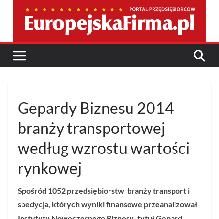
Przejdź
do
treści
Gepardy Biznesu 2014
branży transportowej
według wzrostu wartości
rynkowej
Spośród 1052 przedsiębiorstw
branży transport i
spedycja, których wyniki finansowe przeanalizował
Instytutu Nowoczesnego Biznesu, tytuł Gepard