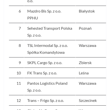
o.o.
6
Mazdro Bis Sp. z o.o.
Białystok
PPHU
7
Sehested Transport Polska
Poznań
Sp. z o.o.
8
TSL Intermodal Sp. z o.o.
Warszawa
Spółka Komandytowa
9
SKPL Cargo Sp. z o.o.
Zbiersk
10
FK Trans Sp. z o.o.
Leśna
11
Pantos Logistics Poland
Warszawa
Sp. z o.o.
12
Trans – Frigo Sp. z o.o.
Szczecinek