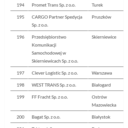
194
Promet Trans Sp. z o.o.
Turek
195
CARGO Partner Spedycja
Pruszków
Sp. z o.o.
196
Przedsiębiorstwo
Skierniewice
Komunikacji
Samochodowej w
Skierniewicach Sp. z o.o.
197
Clever Logistic Sp. z o.o.
Warszawa
198
WEST TRANS Sp. z o.o.
Białogard
199
FF Fracht Sp. z o.o.
Ostrów
Mazowiecka
200
Bagat Sp. z o.o.
Białystok