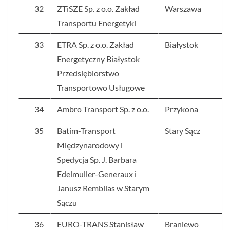
32
ZTiSZE Sp. z o.o. Zakład
Warszawa
Transportu Energetyki
33
ETRA Sp. z o.o. Zakład
Białystok
Energetyczny Białystok
Przedsiębiorstwo
Transportowo Usługowe
34
Ambro Transport Sp. z o.o.
Przykona
35
Batim-Transport
Stary Sącz
Międzynarodowy i
Spedycja Sp. J. Barbara
Edelmuller-Generaux i
Janusz Rembilas w Starym
Sączu
36
EURO-TRANS Stanisław
Braniewo