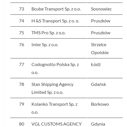
73
Bcube Transport Sp. z o.o.
Sosnowiec
74
H &S Transport Sp. z o. o.
Pruszków
75
TMS Pro Sp. z o.o.
Pruszków
76
Inter Sp. z o.o.
Strzelce
Opolskie
77
Codognotto Polska Sp. z
Łódź
o.o.
78
Stan Shipping Agency
Gdańsk
Limited Sp. z o.o.
79
Kolanko Transport Sp. z
Borkowo
o.o.
80
VGL CUSTOMS AGENCY
Gdynia