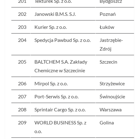
201
Tekturek Sp. z o.o.
Bydgoszcz
202
Janowski B.M.S. S.J.
Poznań
203
Kurier Sp. z o.o.
Łuków
204
Spedycja Pawbud Sp. z o.o.
Jastrzębie-
Zdrój
205
BALTCHEM S.A. Zakłady
Szczecin
Chemiczne w Szczecinie
206
Mirpol Sp. z o.o.
Strzyżewice
207
Port-Serwis Sp. z o.o.
Świnoujście
208
Sprintair Cargo Sp. z o.o.
Warszawa
209
WORLD BUSINESS Sp. z
Golina
o.o.