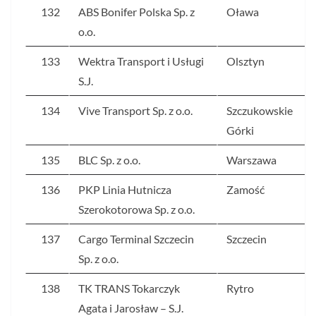
132
ABS Bonifer Polska Sp. z
Oława
o.o.
133
Wektra Transport i Usługi
Olsztyn
S.J.
134
Vive Transport Sp. z o.o.
Szczukowskie
Górki
135
BLC Sp. z o.o.
Warszawa
136
PKP Linia Hutnicza
Zamość
Szerokotorowa Sp. z o.o.
137
Cargo Terminal Szczecin
Szczecin
Sp. z o.o.
138
TK TRANS Tokarczyk
Rytro
Agata i Jarosław – S.J.