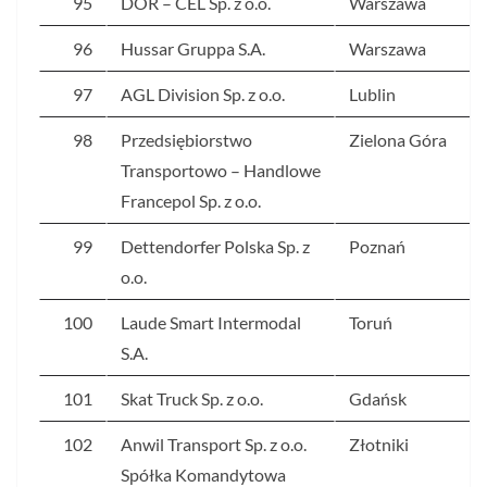
95
DOR – CEL Sp. z o.o.
Warszawa
96
Hussar Gruppa S.A.
Warszawa
97
AGL Division Sp. z o.o.
Lublin
98
Przedsiębiorstwo
Zielona Góra
Transportowo – Handlowe
Francepol Sp. z o.o.
99
Dettendorfer Polska Sp. z
Poznań
o.o.
100
Laude Smart Intermodal
Toruń
S.A.
101
Skat Truck Sp. z o.o.
Gdańsk
102
Anwil Transport Sp. z o.o.
Złotniki
Spółka Komandytowa