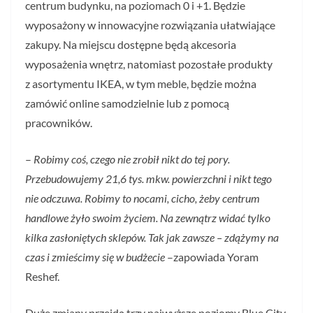
centrum budynku, na poziomach 0 i +1. Będzie
wyposażony w innowacyjne rozwiązania ułatwiające
zakupy. Na miejscu dostępne będą akcesoria
wyposażenia wnętrz, natomiast pozostałe produkty
z asortymentu IKEA, w tym meble, będzie można
zamówić online samodzielnie lub z pomocą
pracowników.
–
Robimy coś, czego nie zrobił nikt do tej pory.
Przebudowujemy 21,6 tys. mkw. powierzchni i nikt tego
nie odczuwa. Robimy to nocami, cicho, żeby centrum
handlowe żyło swoim życiem. Na zewnątrz widać tylko
kilka zasłoniętych sklepów. Tak jak zawsze – zdążymy na
czas i zmieścimy się w budżecie
–zapowiada Yoram
Reshef.
Duże zmiany przejdą trzy najwyższe poziomy Blue City,