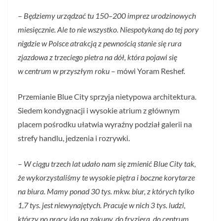
–
Będziemy urządzać tu 150–200 imprez urodzinowych
miesięcznie. Ale to nie wszystko. Niespotykaną do tej pory
nigdzie w Polsce atrakcją z pewnością stanie się rura
zjazdowa z trzeciego pietra na dół, która pojawi się
w centrum w przyszłym roku
– mówi Yoram Reshef.
Przemianie Blue City sprzyja nietypowa architektura.
Siedem kondygnacji i wysokie atrium z głównym
placem pośrodku ułatwia wyraźny podział galerii na
strefy handlu, jedzenia i rozrywki.
–
W ciągu trzech lat udało nam się zmienić Blue City tak,
że wykorzystaliśmy te wysokie piętra i boczne korytarze
na biura. Mamy ponad 30 tys. mkw. biur, z których tylko
1,7 tys. jest niewynajętych. Pracuje w nich 3 tys. ludzi,
którzy po pracy idą na zakupy, do fryzjera, do centrum