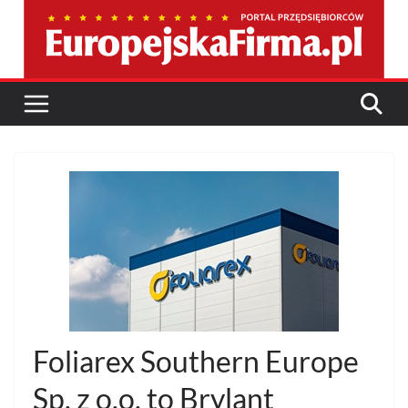
Przejdź
do
treści
Foliarex Southern Europe
Sp. z o.o. to Brylant