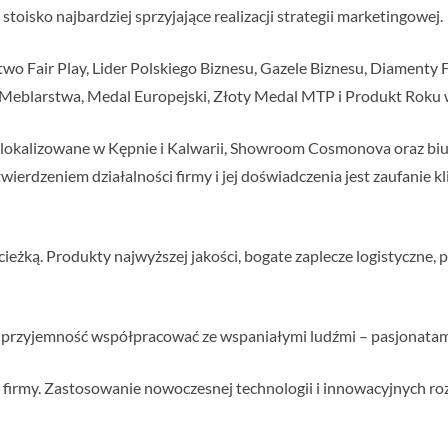
toisko najbardziej sprzyjające realizacji strategii marketingowej.
two Fair Play, Lider Polskiego Biznesu, Gazele Biznesu, Diament
t Meblarstwa, Medal Europejski, Złoty Medal MTP i Produkt Roku
lie zlokalizowane w Kępnie i Kalwarii, Showroom Cosmonova oraz bi
wierdzeniem działalności firmy i jej doświadczenia jest zaufanie 
żką. Produkty najwyższej jakości, bogate zaplecze logistyczne, pr
ma przyjemność współpracować ze wspaniałymi ludźmi – pasjonatam
 firmy. Zastosowanie nowoczesnej technologii i innowacyjnych ro