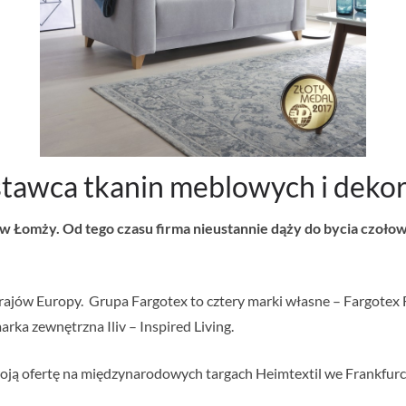
stawca tkanin meblowych i deko
. w Łomży. Od tego czasu firma nieustannie dąży do bycia czo
krajów Europy. Grupa Fargotex to cztery marki własne – Fargotex 
ka zewnętrzna Iliv – Inspired Living.
 swoją ofertę na międzynarodowych targach Heimtextil we Frankf