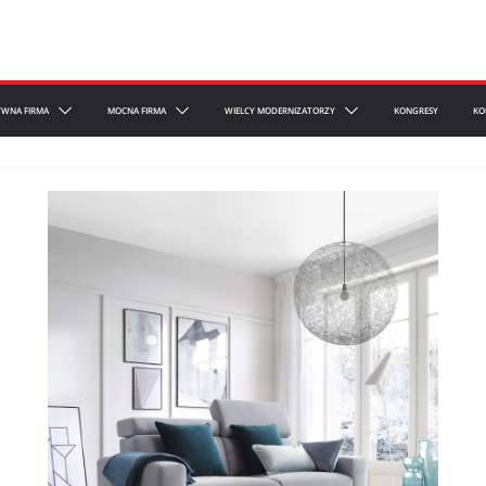
YWNA FIRMA
MOCNA FIRMA
WIELCY MODERNIZATORZY
KONGRESY
KO