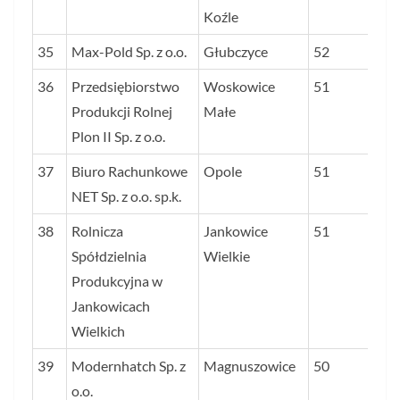
Koźle
35
Max-Pold Sp. z o.o.
Głubczyce
52
36
Przedsiębiorstwo
Woskowice
51
Produkcji Rolnej
Małe
Plon II Sp. z o.o.
37
Biuro Rachunkowe
Opole
51
NET Sp. z o.o. sp.k.
38
Rolnicza
Jankowice
51
Spółdzielnia
Wielkie
Produkcyjna w
Jankowicach
Wielkich
39
Modernhatch Sp. z
Magnuszowice
50
o.o.