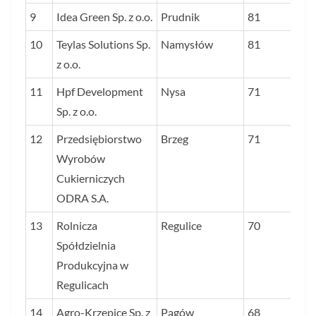
9
Idea Green Sp. z o.o.
Prudnik
81
10
Teylas Solutions Sp.
Namysłów
81
z o.o.
11
Hpf Development
Nysa
71
Sp. z o.o.
12
Przedsiębiorstwo
Brzeg
71
Wyrobów
Cukierniczych
ODRA S.A.
13
Rolnicza
Regulice
70
Spółdzielnia
Produkcyjna w
Regulicach
14
Agro-Krzepice Sp. z
Pągów
68