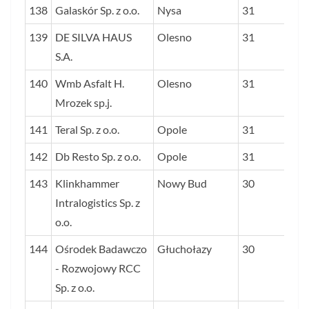
138
Galaskór Sp. z o.o.
Nysa
31
139
DE SILVA HAUS
Olesno
31
S.A.
140
Wmb Asfalt H.
Olesno
31
Mrozek sp.j.
141
Teral Sp. z o.o.
Opole
31
142
Db Resto Sp. z o.o.
Opole
31
143
Klinkhammer
Nowy Bud
30
Intralogistics Sp. z
o.o.
144
Ośrodek Badawczo
Głuchołazy
30
- Rozwojowy RCC
Sp. z o.o.