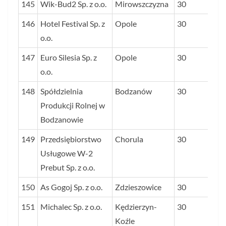
145
Wik-Bud2 Sp. z o.o.
Mirowszczyzna
30
146
Hotel Festival Sp. z
Opole
30
o.o.
147
Euro Silesia Sp. z
Opole
30
o.o.
148
Spółdzielnia
Bodzanów
30
Produkcji Rolnej w
Bodzanowie
149
Przedsiębiorstwo
Chorula
30
Usługowe W-2
Prebut Sp. z o.o.
150
As Gogoj Sp. z o.o.
Zdzieszowice
30
151
Michalec Sp. z o.o.
Kędzierzyn-
30
Koźle