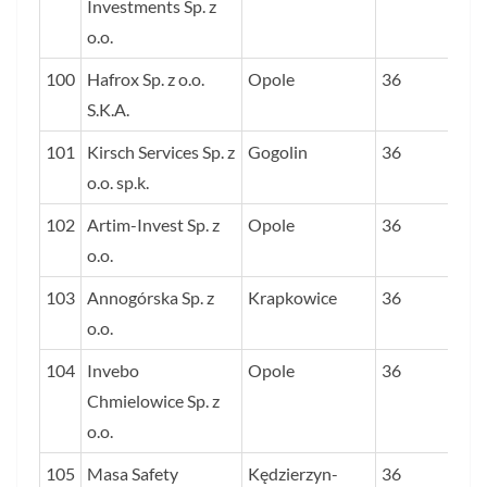
Investments Sp. z
o.o.
100
Hafrox Sp. z o.o.
Opole
36
S.K.A.
101
Kirsch Services Sp. z
Gogolin
36
o.o. sp.k.
102
Artim-Invest Sp. z
Opole
36
o.o.
103
Annogórska Sp. z
Krapkowice
36
o.o.
104
Invebo
Opole
36
Chmielowice Sp. z
o.o.
105
Masa Safety
Kędzierzyn-
36