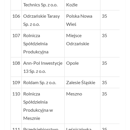
Technics Sp. z o.o.
Koźle
106
Odrzańskie Tarasy
Polska Nowa
35
Sp. z o.o.
Wieś
107
Rolnicza
Miejsce
35
Spółdzielnia
Odrzańskie
Produkcyjna
108
Ann-Pol Inwestycje
Opole
35
13 Sp. z o.o.
109
Roldam Sp. z o.o.
Zalesie Śląskie
35
110
Rolnicza
Meszno
35
Spółdzielnia
Produkcyjna w
Mesznie
111
Przedsiębiorstwo
Leśniczówka
35