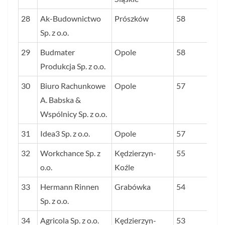
28
Ak-Budownictwo
Prószków
58
Sp. z o.o.
29
Budmater
Opole
58
Produkcja Sp. z o.o.
30
Biuro Rachunkowe
Opole
57
A. Babska &
Wspólnicy Sp. z o.o.
31
Idea3 Sp. z o.o.
Opole
57
32
Workchance Sp. z
Kędzierzyn-
55
o.o.
Koźle
33
Hermann Rinnen
Grabówka
54
Sp. z o.o.
34
Agricola Sp. z o.o.
Kędzierzyn-
53