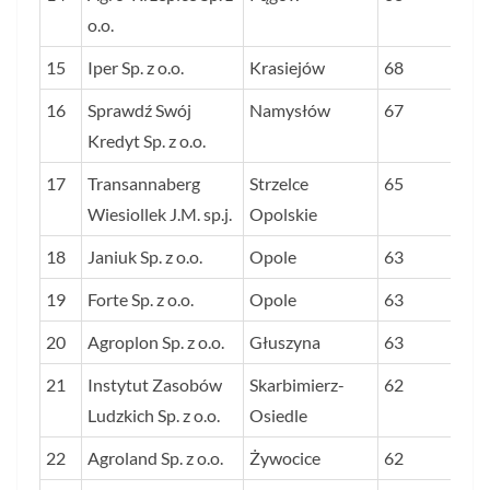
o.o.
15
Iper Sp. z o.o.
Krasiejów
68
16
Sprawdź Swój
Namysłów
67
Kredyt Sp. z o.o.
17
Transannaberg
Strzelce
65
Wiesiollek J.M. sp.j.
Opolskie
18
Janiuk Sp. z o.o.
Opole
63
19
Forte Sp. z o.o.
Opole
63
20
Agroplon Sp. z o.o.
Głuszyna
63
21
Instytut Zasobów
Skarbimierz-
62
Ludzkich Sp. z o.o.
Osiedle
22
Agroland Sp. z o.o.
Żywocice
62