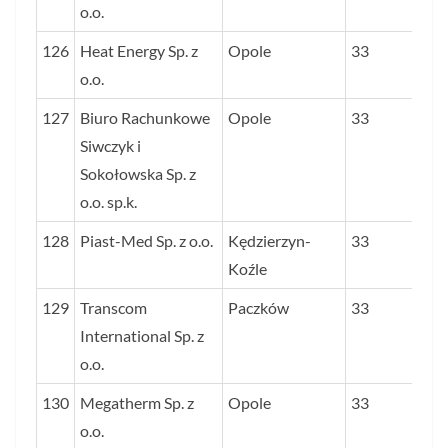
o.o.
126
Heat Energy Sp. z
Opole
33
o.o.
127
Biuro Rachunkowe
Opole
33
Siwczyk i
Sokołowska Sp. z
o.o. sp.k.
128
Piast-Med Sp. z o.o.
Kędzierzyn-
33
Koźle
129
Transcom
Paczków
33
International Sp. z
o.o.
130
Megatherm Sp. z
Opole
33
o.o.