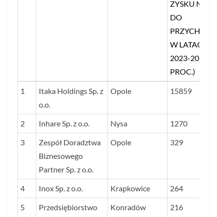
ZYSKU NETT
DO
PRZYCHOD
W LATACH
2023-2024 (
PROC.)
LP.
NAZWA FIRMY
SIEDZIBA
ŚREDNI
1
Itaka Holdings Sp. z
Opole
15859
STOSUNEK
o.o.
ZYSKU NETT
2
Inhare Sp. z o.o.
Nysa
1270
DO
3
Zespół Doradztwa
Opole
PRZYCHOD
329
Biznesowego
W LATACH
Partner Sp. z o.o.
2023-2024 (
PROC.)
4
Inox Sp. z o.o.
Krapkowice
264
5
Przedsiębiorstwo
Konradów
216