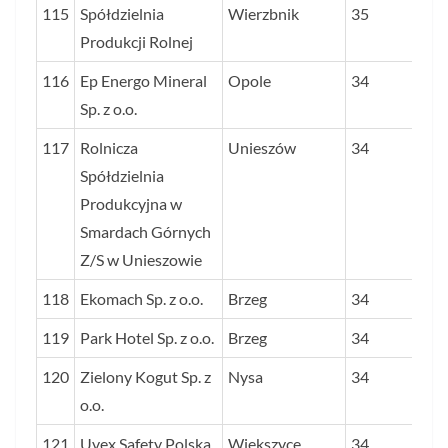
115
Spółdzielnia
Wierzbnik
35
Produkcji Rolnej
116
Ep Energo Mineral
Opole
34
Sp. z o.o.
117
Rolnicza
Unieszów
34
Spółdzielnia
Produkcyjna w
Smardach Górnych
Z/S w Unieszowie
118
Ekomach Sp. z o.o.
Brzeg
34
119
Park Hotel Sp. z o.o.
Brzeg
34
120
Zielony Kogut Sp. z
Nysa
34
o.o.
121
Uvex Safety Polska
Większyce
34