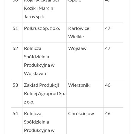
Kozik i Marcin
Jaros sp.k.
51
Polkrusz Sp. z o.o.
Karłowice
47
Wielkie
52
Rolnicza
Wojsław
47
Spółdzielnia
Produkcyjna w
Wojsławiu
53
Zakład Produkcji
Wierzbnik
46
Rolnej Agroprod Sp.
z o.o.
54
Rolnicza
Chróścielów
46
Spółdzielnia
Produkcyjna w