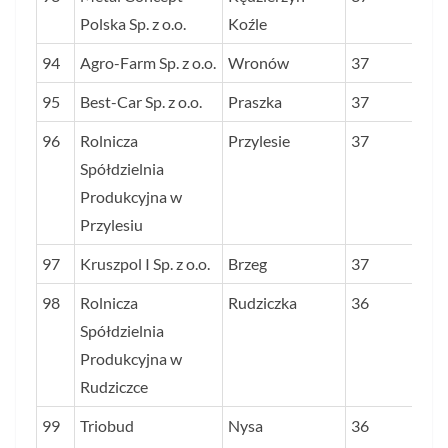
Polska Sp. z o.o.
Koźle
94
Agro-Farm Sp. z o.o.
Wronów
37
95
Best-Car Sp. z o.o.
Praszka
37
96
Rolnicza
Przylesie
37
Spółdzielnia
Produkcyjna w
Przylesiu
97
Kruszpol I Sp. z o.o.
Brzeg
37
98
Rolnicza
Rudziczka
36
Spółdzielnia
Produkcyjna w
Rudziczce
99
Triobud
Nysa
36