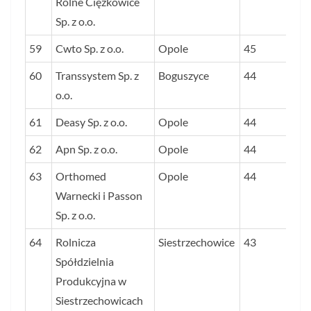
Rolne Ciężkowice
Sp. z o.o.
59
Cwto Sp. z o.o.
Opole
45
60
Transsystem Sp. z
Boguszyce
44
o.o.
61
Deasy Sp. z o.o.
Opole
44
62
Apn Sp. z o.o.
Opole
44
63
Orthomed
Opole
44
Warnecki i Passon
Sp. z o.o.
64
Rolnicza
Siestrzechowice
43
Spółdzielnia
Produkcyjna w
Siestrzechowicach