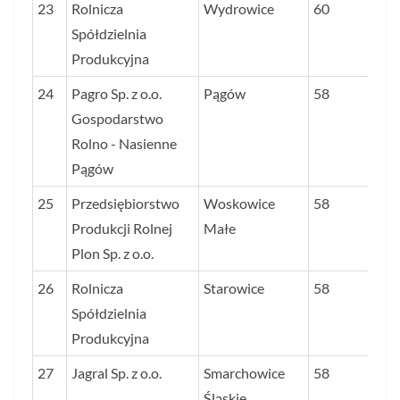
23
Rolnicza
Wydrowice
60
Spółdzielnia
Produkcyjna
24
Pagro Sp. z o.o.
Pągów
58
Gospodarstwo
Rolno - Nasienne
Pągów
25
Przedsiębiorstwo
Woskowice
58
Produkcji Rolnej
Małe
Plon Sp. z o.o.
26
Rolnicza
Starowice
58
Spółdzielnia
Produkcyjna
27
Jagral Sp. z o.o.
Smarchowice
58
Śląskie