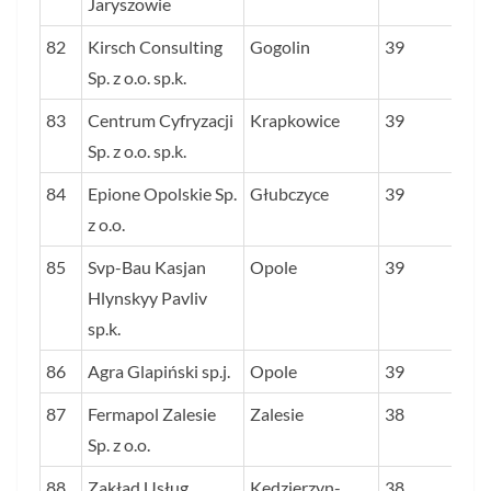
Jaryszowie
82
Kirsch Consulting
Gogolin
39
Sp. z o.o. sp.k.
83
Centrum Cyfryzacji
Krapkowice
39
Sp. z o.o. sp.k.
84
Epione Opolskie Sp.
Głubczyce
39
z o.o.
85
Svp-Bau Kasjan
Opole
39
Hlynskyy Pavliv
sp.k.
86
Agra Glapiński sp.j.
Opole
39
87
Fermapol Zalesie
Zalesie
38
Sp. z o.o.
88
Zakład Usług
Kędzierzyn-
38