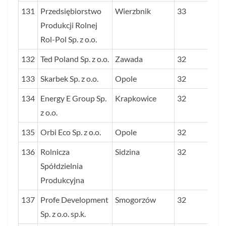
131
Przedsiębiorstwo
Wierzbnik
33
Produkcji Rolnej
Rol-Pol Sp. z o.o.
132
Ted Poland Sp. z o.o.
Zawada
32
133
Skarbek Sp. z o.o.
Opole
32
134
Energy E Group Sp.
Krapkowice
32
z o.o.
135
Orbi Eco Sp. z o.o.
Opole
32
136
Rolnicza
Sidzina
32
Spółdzielnia
Produkcyjna
137
Profe Development
Smogorzów
32
Sp. z o.o. sp.k.