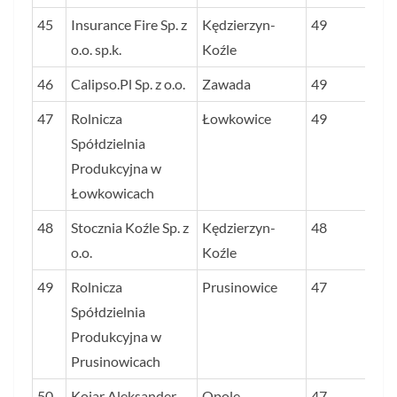
45
Insurance Fire Sp. z
Kędzierzyn-
49
o.o. sp.k.
Koźle
46
Calipso.Pl Sp. z o.o.
Zawada
49
47
Rolnicza
Łowkowice
49
Spółdzielnia
Produkcyjna w
Łowkowicach
48
Stocznia Koźle Sp. z
Kędzierzyn-
48
o.o.
Koźle
49
Rolnicza
Prusinowice
47
Spółdzielnia
Produkcyjna w
Prusinowicach
50
Kojar Aleksander
Opole
47