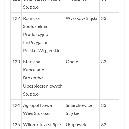
Sp. z o.o.
122
Rolnicza
Wyszków Śląski
33
Spółdzielnia
Produkcyjna
Im.Przyjaźni
Polsko-Węgierskiej
123
Marschall
Opole
33
Kancelarie
Brokerów
Ubezpieczeniowych
Sp. z o.o.
124
Agropol Nowa
Smarchowice
33
Wieś Sp. z o.o.
Śląskie
125
Wilczek Invest Sp. z
Głogówek
33