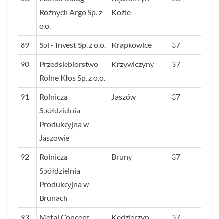
Różnych Argo Sp. z
Koźle
o.o.
89
Sol - Invest Sp. z o.o.
Krapkowice
37
90
Przedsiębiorstwo
Krzywiczyny
37
Rolne Kłos Sp. z o.o.
91
Rolnicza
Jaszów
37
Spółdzielnia
Produkcyjna w
Jaszowie
92
Rolnicza
Bruny
37
Spółdzielnia
Produkcyjna w
Brunach
93
Metal Concept
Kędzierzyn-
37