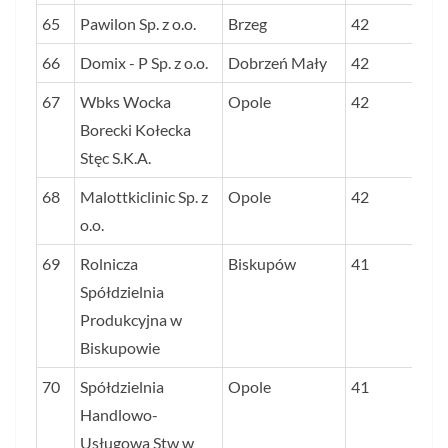
65
Pawilon Sp. z o.o.
Brzeg
42
66
Domix - P Sp. z o.o.
Dobrzeń Mały
42
67
Wbks Wocka
Opole
42
Borecki Kołecka
Stęc S.K.A.
68
Malottkiclinic Sp. z
Opole
42
o.o.
69
Rolnicza
Biskupów
41
Spółdzielnia
Produkcyjna w
Biskupowie
70
Spółdzielnia
Opole
41
Handlowo-
Usługowa Stw w