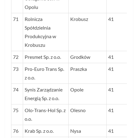
Opolu
71
Rolnicza
Krobusz
41
Spółdzielnia
Produkcyjna w
Krobuszu
72
Presmet Sp. z o.o.
Grodków
41
73
Pro-Euro Trans Sp.
Praszka
41
z o.o.
74
Synis Zarządzanie
Opole
41
Energią Sp. z o.o.
75
Olo-Trans-Hol Sp. z
Olesno
41
o.o.
76
Krab Sp. z o.o.
Nysa
41