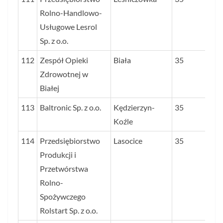
Rolno-Handlowo-
Usługowe Lesrol
Sp. z o.o.
112
Zespół Opieki
Biała
35
Zdrowotnej w
Białej
113
Baltronic Sp. z o.o.
Kędzierzyn-
35
Koźle
114
Przedsiębiorstwo
Lasocice
35
Produkcji i
Przetwórstwa
Rolno-
Spożywczego
Rolstart Sp. z o.o.