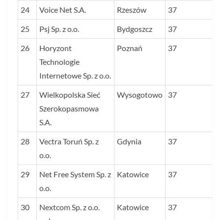
24
Voice Net S.A.
Rzeszów
37
25
Psj Sp. z o.o.
Bydgoszcz
37
26
Horyzont
Poznań
37
Technologie
Internetowe Sp. z o.o.
27
Wielkopolska Sieć
Wysogotowo
37
Szerokopasmowa
S.A.
28
Vectra Toruń Sp. z
Gdynia
37
o.o.
29
Net Free System Sp. z
Katowice
37
o.o.
30
Nextcom Sp. z o.o.
Katowice
37