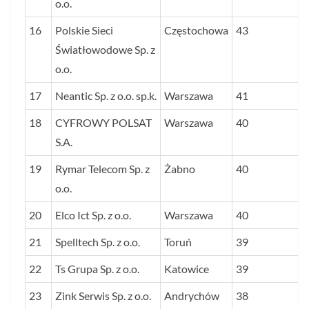
o.o.
16
Polskie Sieci
Częstochowa
43
Światłowodowe Sp. z
o.o.
17
Neantic Sp. z o.o. sp.k.
Warszawa
41
18
CYFROWY POLSAT
Warszawa
40
S.A.
19
Rymar Telecom Sp. z
Żabno
40
o.o.
20
Elco Ict Sp. z o.o.
Warszawa
40
21
Spelltech Sp. z o.o.
Toruń
39
22
Ts Grupa Sp. z o.o.
Katowice
39
23
Zink Serwis Sp. z o.o.
Andrychów
38