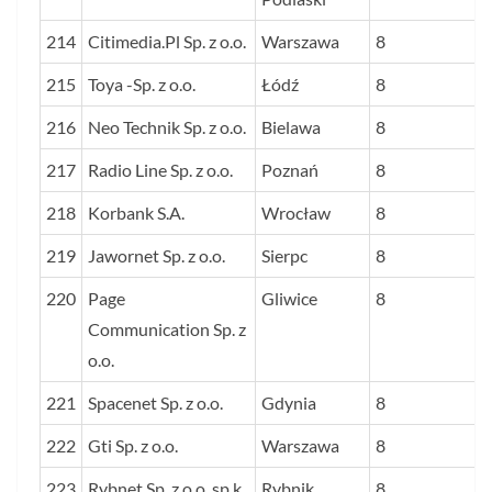
214
Citimedia.Pl Sp. z o.o.
Warszawa
8
215
Toya -Sp. z o.o.
Łódź
8
216
Neo Technik Sp. z o.o.
Bielawa
8
217
Radio Line Sp. z o.o.
Poznań
8
218
Korbank S.A.
Wrocław
8
219
Jawornet Sp. z o.o.
Sierpc
8
220
Page
Gliwice
8
Communication Sp. z
o.o.
221
Spacenet Sp. z o.o.
Gdynia
8
222
Gti Sp. z o.o.
Warszawa
8
223
Rybnet Sp. z o.o. sp.k.
Rybnik
8