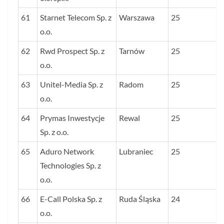
61
Starnet Telecom Sp. z
Warszawa
25
o.o.
62
Rwd Prospect Sp. z
Tarnów
25
o.o.
63
Unitel-Media Sp. z
Radom
25
o.o.
64
Prymas Inwestycje
Rewal
25
Sp. z o.o.
65
Aduro Network
Lubraniec
25
Technologies Sp. z
o.o.
66
E-Call Polska Sp. z
Ruda Śląska
24
o.o.