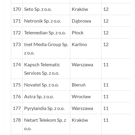
170
Seto Sp. z o.o.
Kraków
12
171
Netronik Sp. z o.o.
Dąbrowa
12
172
Telemedian Sp. z o.o.
Płock
12
173
Inet Media Group Sp.
Karlino
12
z o.o.
174
Kapsch Telematic
Warszawa
11
Services Sp. z o.o.
175
Novatel Sp. z o.o.
Bieruń
11
176
Astra Sp. z o.o.
Wrocław
11
177
Pyrylandia Sp. z o.o.
Warszawa
11
178
Netart Telekom Sp. z
Kraków
11
o.o.