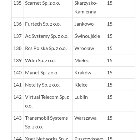
135
Scarnet Sp. z o.o.
Skarżysko-
15
Kamienna
136
Furtech Sp. z o.o.
Jankowo
15
137
Ac Systemy Sp. z o.o.
Świnoujście
15
138
Rcs Polska Sp. z o.o.
Wrocław
15
139
Wdm Sp. z o.o.
Mielec
15
140
Mynet Sp. z o.o.
Kraków
15
141
Netcity Sp. z o.o.
Kielce
15
142
Virtual Telecom Sp. z
Lublin
15
o.o.
143
Transmobil Systems
Warszawa
15
Sp. z o.o.
144
Xnet Networks Sp. z
Puszczykowo
15