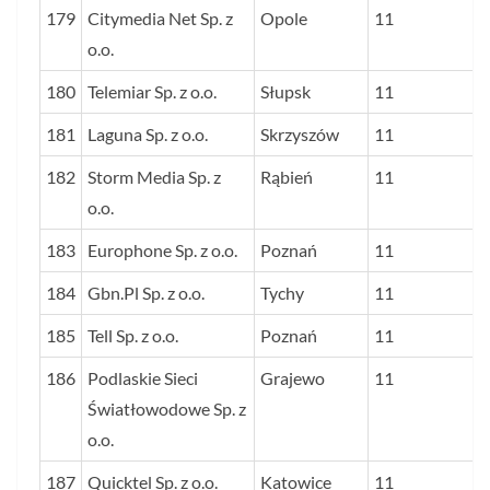
179
Citymedia Net Sp. z
Opole
11
o.o.
180
Telemiar Sp. z o.o.
Słupsk
11
181
Laguna Sp. z o.o.
Skrzyszów
11
182
Storm Media Sp. z
Rąbień
11
o.o.
183
Europhone Sp. z o.o.
Poznań
11
184
Gbn.Pl Sp. z o.o.
Tychy
11
185
Tell Sp. z o.o.
Poznań
11
186
Podlaskie Sieci
Grajewo
11
Światłowodowe Sp. z
o.o.
187
Quicktel Sp. z o.o.
Katowice
11