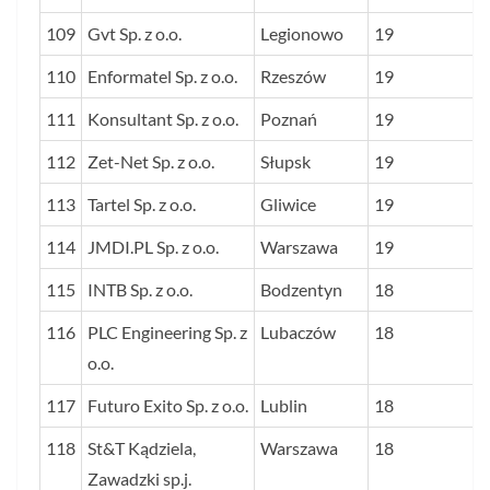
109
Gvt Sp. z o.o.
Legionowo
19
110
Enformatel Sp. z o.o.
Rzeszów
19
111
Konsultant Sp. z o.o.
Poznań
19
112
Zet-Net Sp. z o.o.
Słupsk
19
113
Tartel Sp. z o.o.
Gliwice
19
114
JMDI.PL Sp. z o.o.
Warszawa
19
115
INTB Sp. z o.o.
Bodzentyn
18
116
PLC Engineering Sp. z
Lubaczów
18
o.o.
117
Futuro Exito Sp. z o.o.
Lublin
18
118
St&T Kądziela,
Warszawa
18
Zawadzki sp.j.