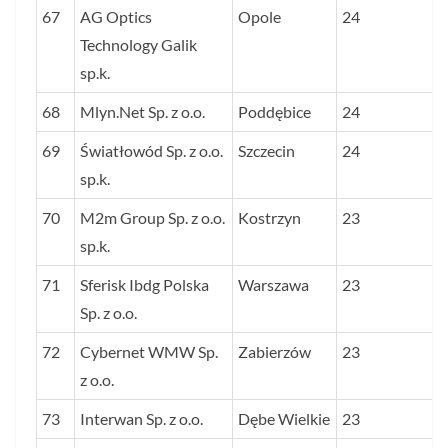
67
AG Optics
Opole
24
Technology Galik
sp.k.
68
Mlyn.Net Sp. z o.o.
Poddębice
24
69
Światłowód Sp. z o.o.
Szczecin
24
sp.k.
70
M2m Group Sp. z o.o.
Kostrzyn
23
sp.k.
71
Sferisk Ibdg Polska
Warszawa
23
Sp. z o.o.
72
Cybernet WMW Sp.
Zabierzów
23
z o.o.
73
Interwan Sp. z o.o.
Dębe Wielkie
23