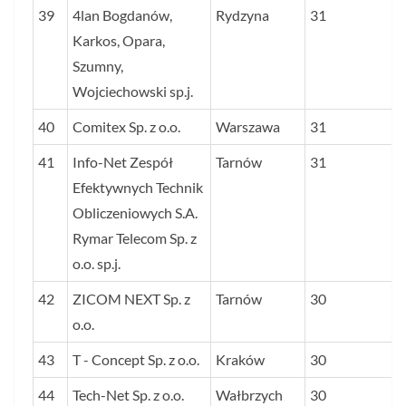
39
4lan Bogdanów,
Rydzyna
31
Karkos, Opara,
Szumny,
Wojciechowski sp.j.
40
Comitex Sp. z o.o.
Warszawa
31
41
Info-Net Zespół
Tarnów
31
Efektywnych Technik
Obliczeniowych S.A.
Rymar Telecom Sp. z
o.o. sp.j.
42
ZICOM NEXT Sp. z
Tarnów
30
o.o.
43
T - Concept Sp. z o.o.
Kraków
30
44
Tech-Net Sp. z o.o.
Wałbrzych
30