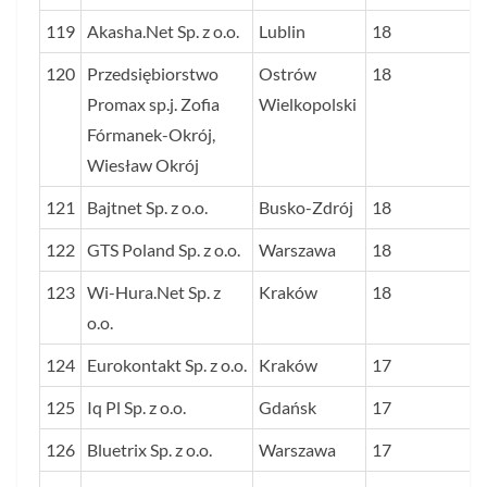
119
Akasha.Net Sp. z o.o.
Lublin
18
120
Przedsiębiorstwo
Ostrów
18
Promax sp.j. Zofia
Wielkopolski
Fórmanek-Okrój,
Wiesław Okrój
121
Bajtnet Sp. z o.o.
Busko-Zdrój
18
122
GTS Poland Sp. z o.o.
Warszawa
18
123
Wi-Hura.Net Sp. z
Kraków
18
o.o.
124
Eurokontakt Sp. z o.o.
Kraków
17
125
Iq Pl Sp. z o.o.
Gdańsk
17
126
Bluetrix Sp. z o.o.
Warszawa
17