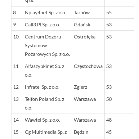
sp.k.
8
Nplay4net Sp. z o.o.
Tarnów
55
9
Call3.Pl Sp. z o.o.
Gdańsk
53
10
Centrum Dozoru
Ostrołęka
53
Systemów
Pożarowych Sp. z o.o.
11
Alfaszybkinet Sp. z
Częstochowa
53
o.o.
12
Infratel Sp. z o.o.
Zgierz
53
13
Telfon Poland Sp. z
Warszawa
50
o.o.
14
Wawtel Sp. z o.o.
Warszawa
48
15
Cg Multimedia Sp. z
Będzin
45