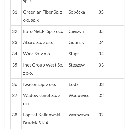
sp.k.
31
Greenlan Fiber Sp. z
Sobótka
35
o.o. sp.k.
32
Euro.Net.Pl Sp. z o.o.
Cieszyn
35
33
Abaro Sp. z o.o.
Gdańsk
34
34
Wmc Sp. z o.o.
Słupsk
34
35
Inet Group West Sp.
Stęszew
33
z o.o.
36
Iwacom Sp. z o.o.
Łódź
33
37
Wadowicenet Sp. z
Wadowice
32
o.o.
38
Logisat Kalinowski
Warszawa
32
Brudek S.K.A.