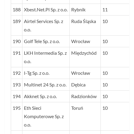
188
Xbest.Net.Pl Sp. z o.o.
Rybnik
11
189
Airtel Services Sp. z
Ruda Śląska
10
o.o.
190
Golf Tele Sp. z o.o.
Wrocław
10
191
LKH Intermedia Sp. z
Międzychód
10
o.o.
192
I-Tg Sp. z o.o.
Wrocław
10
193
Multinet 24 Sp. z o.o.
Dębica
10
194
Akknet Sp. z o.o.
Radzionków
10
195
Eth Sieci
Toruń
10
Komputerowe Sp. z
o.o.