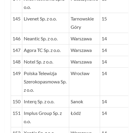
o.o.
145
Livenet Sp. z o.o.
Tarnowskie
15
Góry
146
Neantic Sp. z o.o.
Warszawa
14
147
Agora TC Sp. z o.o.
Warszawa
14
148
Notel Sp. z o.o.
Warszawa
14
149
Polska Telewizja
Wrocław
14
Szerokopasmowa Sp.
z o.o.
150
Interq Sp. z o.o.
Sanok
14
151
Implus Group Sp. z
Łódź
14
o.o.
152
Xentia Sp. z o.o.
Warszawa
14