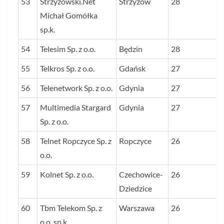
53
Strzyżowski.Net
Strzyżów
28
Michał Gomółka
sp.k.
54
Telesim Sp. z o.o.
Będzin
28
55
Telkros Sp. z o.o.
Gdańsk
27
56
Telenetwork Sp. z o.o.
Gdynia
27
57
Multimedia Stargard
Gdynia
27
Sp. z o.o.
58
Telnet Ropczyce Sp. z
Ropczyce
26
o.o.
59
Kolnet Sp. z o.o.
Czechowice-
26
Dziedzice
60
Tbm Telekom Sp. z
Warszawa
26
o.o. sp.k.