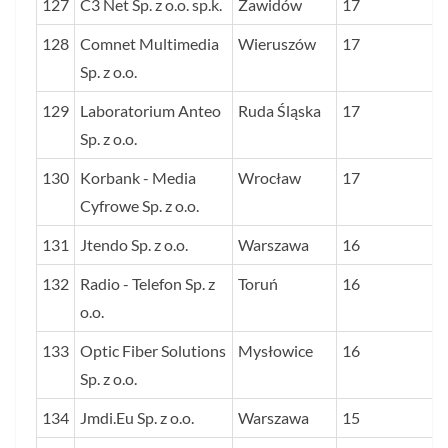
127
C3 Net Sp. z o.o. sp.k.
Zawidów
17
128
Comnet Multimedia
Wieruszów
17
Sp. z o.o.
129
Laboratorium Anteo
Ruda Śląska
17
Sp. z o.o.
130
Korbank - Media
Wrocław
17
Cyfrowe Sp. z o.o.
131
Jtendo Sp. z o.o.
Warszawa
16
132
Radio - Telefon Sp. z
Toruń
16
o.o.
133
Optic Fiber Solutions
Mysłowice
16
Sp. z o.o.
134
Jmdi.Eu Sp. z o.o.
Warszawa
15