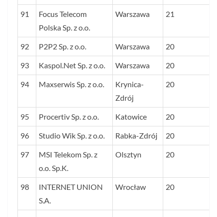
91
Focus Telecom
Warszawa
21
Polska Sp. z o.o.
92
P2P2 Sp. z o.o.
Warszawa
20
93
Kaspol.Net Sp. z o.o.
Warszawa
20
94
Maxserwis Sp. z o.o.
Krynica-
20
Zdrój
95
Procertiv Sp. z o.o.
Katowice
20
96
Studio Wik Sp. z o.o.
Rabka-Zdrój
20
97
MSI Telekom Sp. z
Olsztyn
20
o.o. Sp.K.
98
INTERNET UNION
Wrocław
20
S.A.