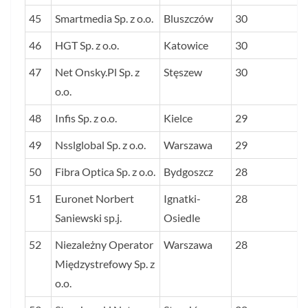
45
Smartmedia Sp. z o.o.
Bluszczów
30
46
HGT Sp. z o.o.
Katowice
30
47
Net Onsky.Pl Sp. z
Stęszew
30
o.o.
48
Infis Sp. z o.o.
Kielce
29
49
Nsslglobal Sp. z o.o.
Warszawa
29
50
Fibra Optica Sp. z o.o.
Bydgoszcz
28
51
Euronet Norbert
Ignatki-
28
Saniewski sp.j.
Osiedle
52
Niezależny Operator
Warszawa
28
Międzystrefowy Sp. z
o.o.