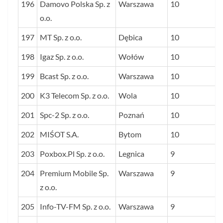
196
Damovo Polska Sp. z
Warszawa
10
o.o.
197
MT Sp. z o.o.
Dębica
10
198
Igaz Sp. z o.o.
Wołów
10
199
Bcast Sp. z o.o.
Warszawa
10
200
K3 Telecom Sp. z o.o.
Wola
10
201
Spc-2 Sp. z o.o.
Poznań
10
202
MIŚOT S.A.
Bytom
10
203
Poxbox.Pl Sp. z o.o.
Legnica
9
204
Premium Mobile Sp.
Warszawa
9
z o.o.
205
Info-TV-FM Sp. z o.o.
Warszawa
9