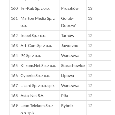
160
Tel-Kab Sp. z o.o.
Pruszków
13
161
Marton Media Sp. z
Golub-
13
o.o.
Dobrzyń
162
Irebel Sp. z o.o.
Tarnów
12
163
Art-Com Sp. z o.o.
Jaworzno
12
164
P4 Sp. z o.o.
Warszawa
12
165
Klikom.Net Sp. z o.o.
Starachowice
12
166
Cyberio Sp. z o.o.
Lipowa
12
167
Lizard Sp. z o.o. sp.k.
Warszawa
12
168
Asta-Net S.A.
Piła
12
169
Leon Telekom Sp. z
Rybnik
12
o.o. sp.k.