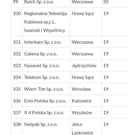
99
Raich Sp. z o.o.
Warszawa
20
100
Regionalna Telewizja
Nowy Sącz
19
Kablowa sp.j. L.
Iwański i Wspólnicy
101
Interkam Sp. z o.o.
Warszawa
19
102
Galena Sp. z o.o.
Warszawa
19
103
Nysanet Sp. z o.o.
Jędrzychów
19
104
Telekom Sp. z o.o.
Nowy Sącz
19
105
Wiert-Tim Sp. z o.o.
Wrocław
19
106
Evio Polska Sp. z o.o.
Katowice
19
107
It 4 Polska Sp. z o.o.
Wyszków
19
108
Netpak Sp. z o.o.
Jelcz-
19
Laskowice