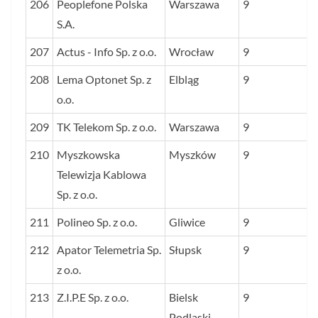
206
Peoplefone Polska
Warszawa
9
S.A.
207
Actus - Info Sp. z o.o.
Wrocław
9
208
Lema Optonet Sp. z
Elbląg
9
o.o.
209
TK Telekom Sp. z o.o.
Warszawa
9
210
Myszkowska
Myszków
9
Telewizja Kablowa
Sp. z o.o.
211
Polineo Sp. z o.o.
Gliwice
9
212
Apator Telemetria Sp.
Słupsk
9
z o.o.
213
Z.I.P.E Sp. z o.o.
Bielsk
9
Podlaski