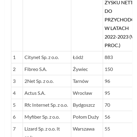
ZYSKU NETTO
DO
PRZYCHODÓ
W LATACH
2022-2023 (W
PROC.)
1
Citynet Sp. z o.o.
Łódź
883
2
Fibreo S.A.
Żywiec
150
3
2Net Sp. z o.o.
Tarnów
96
4
Actus S.A.
Wrocław
95
5
Rfc Internet Sp. z o.o.
Bydgoszcz
70
6
Myfiber Sp. z o.o.
Połom Duży
56
7
Lizard Sp. z o.o. It
Warszawa
55