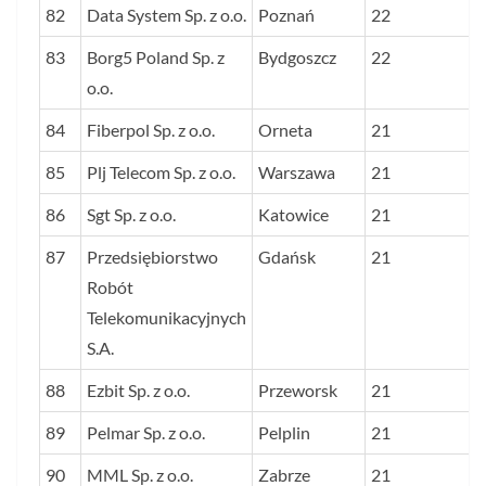
82
Data System Sp. z o.o.
Poznań
22
83
Borg5 Poland Sp. z
Bydgoszcz
22
o.o.
84
Fiberpol Sp. z o.o.
Orneta
21
85
Plj Telecom Sp. z o.o.
Warszawa
21
86
Sgt Sp. z o.o.
Katowice
21
87
Przedsiębiorstwo
Gdańsk
21
Robót
Telekomunikacyjnych
S.A.
88
Ezbit Sp. z o.o.
Przeworsk
21
89
Pelmar Sp. z o.o.
Pelplin
21
90
MML Sp. z o.o.
Zabrze
21