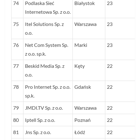
74
Podlaska Sieć
Białystok
23
Internetowa Sp. z o.o.
75
Itel Solutions Sp. z
Warszawa
23
o.o.
76
Net Com System Sp.
Marki
23
z o.o. sp.k.
77
Beskid Media Sp. z
Kęty
22
o.o.
78
Pro Internet Sp. z o.o.
Gdańsk
22
sp.k.
79
JMDI.TV Sp. z o.o.
Warszawa
22
80
Iptell Sp. z o.o.
Poznań
22
81
Jns Sp. z o.o.
Łódź
22