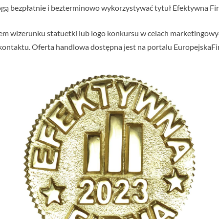
ą bezpłatnie i bezterminowo wykorzystywać tytuł Efektywna Fir
em wizerunku statuetki lub logo konkursu w celach marketingowyc
ontaktu. Oferta handlowa dostępna jest na portalu EuropejskaFir