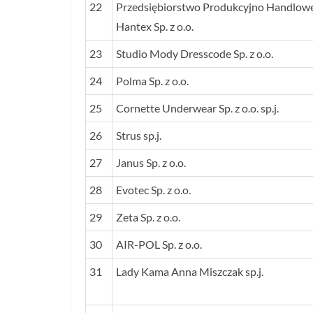
22
Przedsiębiorstwo Produkcyjno Handlow
Hantex Sp. z o.o.
23
Studio Mody Dresscode Sp. z o.o.
24
Polma Sp. z o.o.
25
Cornette Underwear Sp. z o.o. sp.j.
26
Strus sp.j.
27
Janus Sp. z o.o.
28
Evotec Sp. z o.o.
29
Zeta Sp. z o.o.
30
AIR-POL Sp. z o.o.
31
Lady Kama Anna Miszczak sp.j.