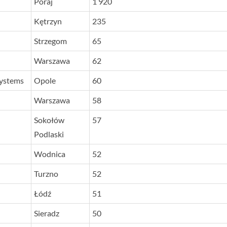
Poraj
1 920
Kętrzyn
235
Strzegom
65
Warszawa
62
ystems
Opole
60
Warszawa
58
Sokołów
57
Podlaski
Wodnica
52
Turzno
52
Łódź
51
Sieradz
50