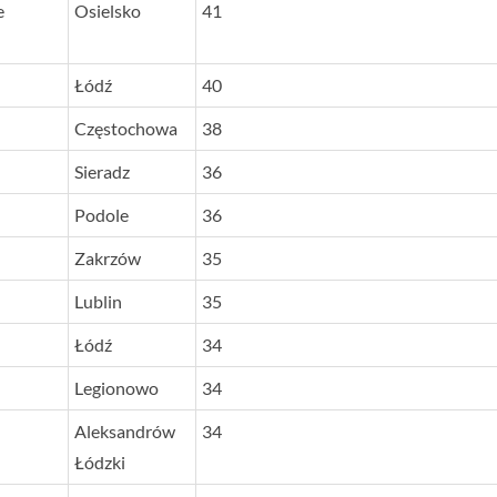
e
Osielsko
41
Łódź
40
Częstochowa
38
Sieradz
36
Podole
36
Zakrzów
35
Lublin
35
Łódź
34
Legionowo
34
Aleksandrów
34
Łódzki