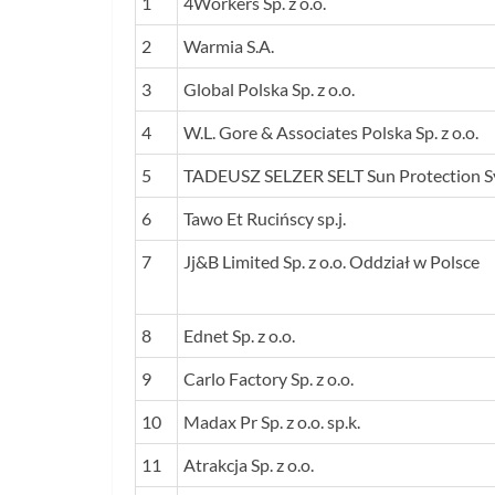
1
4Workers Sp. z o.o.
2
Warmia S.A.
3
Global Polska Sp. z o.o.
4
W.L. Gore & Associates Polska Sp. z o.o.
5
TADEUSZ SELZER SELT Sun Protection S
6
Tawo Et Rucińscy sp.j.
7
Jj&B Limited Sp. z o.o. Oddział w Polsce
8
Ednet Sp. z o.o.
9
Carlo Factory Sp. z o.o.
10
Madax Pr Sp. z o.o. sp.k.
11
Atrakcja Sp. z o.o.