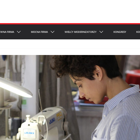
YWNA FIRMA
MOCNA FIRMA
WIELCY MODERNIZATORZY
KONGRESY
KO