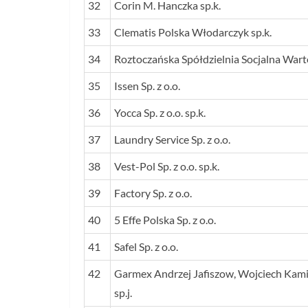
32
Corin M. Hanczka sp.k.
33
Clematis Polska Włodarczyk sp.k.
34
Roztoczańska Spółdzielnia Socjalna Wart
35
Issen Sp. z o.o.
36
Yocca Sp. z o.o. sp.k.
37
Laundry Service Sp. z o.o.
38
Vest-Pol Sp. z o.o. sp.k.
39
Factory Sp. z o.o.
40
5 Effe Polska Sp. z o.o.
41
Safel Sp. z o.o.
42
Garmex Andrzej Jafiszow, Wojciech Kami
sp.j.