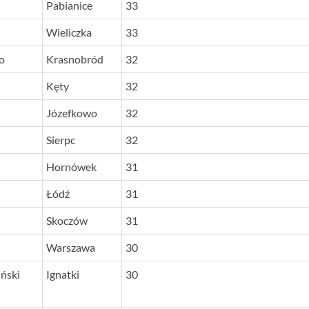
Pabianice
33
Wieliczka
33
o
Krasnobród
32
Kęty
32
Józefkowo
32
Sierpc
32
Hornówek
31
Łódź
31
Skoczów
31
Warszawa
30
ński
Ignatki
30