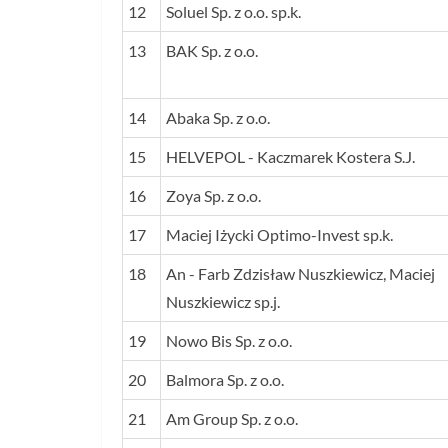
12
Soluel Sp. z o.o. sp.k.
13
BAK Sp. z o.o.
14
Abaka Sp. z o.o.
15
HELVEPOL - Kaczmarek Kostera S.J.
16
Zoya Sp. z o.o.
17
Maciej Iżycki Optimo-Invest sp.k.
18
An - Farb Zdzisław Nuszkiewicz, Maciej
Nuszkiewicz sp.j.
19
Nowo Bis Sp. z o.o.
20
Balmora Sp. z o.o.
21
Am Group Sp. z o.o.