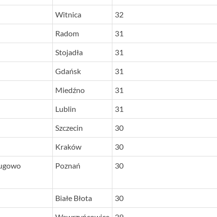
Witnica
32
Radom
31
Stojadła
31
Gdańsk
31
Miedźno
31
Lublin
31
Szczecin
30
Kraków
30
ługowo
Poznań
30
Białe Błota
30
Wawrzyńcowice
29