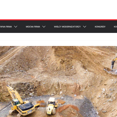
YWNA FIRMA
MOCNA FIRMA
WIELCY MODERNIZATORZY
KONGRESY
KO