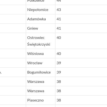
Polkowice
44
Niepołomice
43
Adamówka
41
Gniew
41
Ostrowiec
40
Świętokrzyski
Wiśniowa
40
Wrocław
39
.
Bogumiłowice
39
Warszawa
38
Warszawa
38
Piaseczno
38