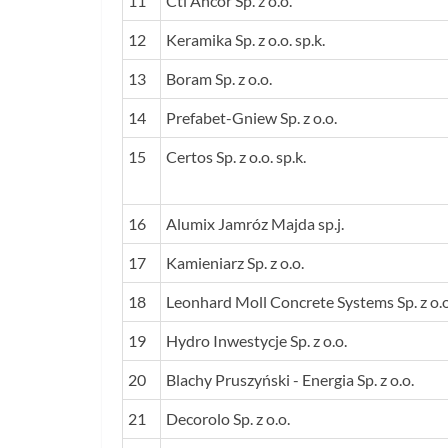
11
Cti Ancor Sp. z o.o.
12
Keramika Sp. z o.o. sp.k.
13
Boram Sp. z o.o.
14
Prefabet-Gniew Sp. z o.o.
15
Certos Sp. z o.o. sp.k.
16
Alumix Jamróz Majda sp.j.
17
Kamieniarz Sp. z o.o.
18
Leonhard Moll Concrete Systems Sp. z o.o
19
Hydro Inwestycje Sp. z o.o.
20
Blachy Pruszyński - Energia Sp. z o.o.
21
Decorolo Sp. z o.o.