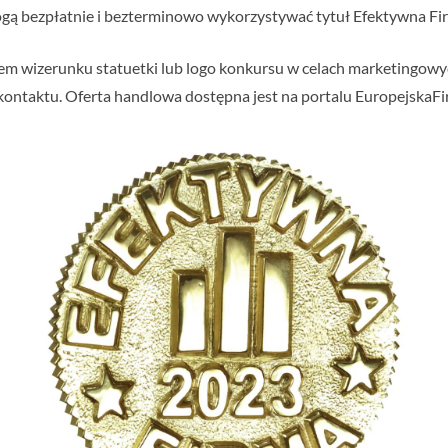
ą bezpłatnie i bezterminowo wykorzystywać tytuł Efektywna Fir
em wizerunku statuetki lub logo konkursu w celach marketingowyc
ontaktu. Oferta handlowa dostępna jest na portalu EuropejskaFir