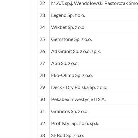
22
M.A.T. sp.j. Wendołowski Pastorczak Smo
23
Legend Sp. z o.o.
24
Wikbet Sp. z o.o.
25
Gemstone Sp. z o.o.
26
Ad Granit Sp. z o.o. sp.k.
27
A3b Sp. z o.o.
28
Eko-Olimp Sp. z o.o.
29
Deck - Dry Polska Sp. z o.o.
30
Pekabex Inwestycje II S.A.
31
Granitos Sp. z o.o.
32
Profilstyl Sp. z o.o. sp.k.
33
Sl-Bud Sp. z o.o.