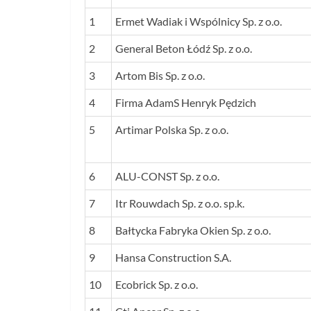
1
Ermet Wadiak i Wspólnicy Sp. z o.o.
2
General Beton Łódź Sp. z o.o.
3
Artom Bis Sp. z o.o.
4
Firma AdamS Henryk Pędzich
5
Artimar Polska Sp. z o.o.
6
ALU-CONST Sp. z o.o.
7
Itr Rouwdach Sp. z o.o. sp.k.
8
Bałtycka Fabryka Okien Sp. z o.o.
9
Hansa Construction S.A.
10
Ecobrick Sp. z o.o.