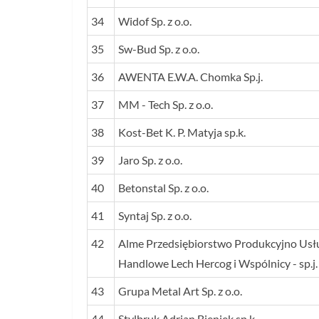
34
Widof Sp. z o.o.
35
Sw-Bud Sp. z o.o.
36
AWENTA E.W.A. Chomka Sp.j.
37
MM - Tech Sp. z o.o.
38
Kost-Bet K. P. Matyja sp.k.
39
Jaro Sp. z o.o.
40
Betonstal Sp. z o.o.
41
Syntaj Sp. z o.o.
42
Alme Przedsiębiorstwo Produkcyjno Us
Handlowe Lech Hercog i Wspólnicy - sp.j.
43
Grupa Metal Art Sp. z o.o.
44
Stylbruk Adrian Bieniek sp.k.